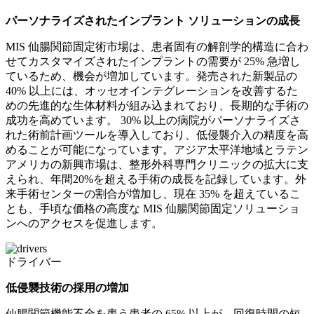
パーソナライズされたインプラント ソリューションの成長
MIS 仙腸関節固定術市場は、患者固有の解剖学的構造に合わ
せてカスタマイズされたインプラントの需要が 25% 急増し
ているため、機会が増加しています。発売された新製品の
40% 以上には、オッセオインテグレーションを改善するた
めの先進的な生体材料が組み込まれており、長期的な手術の
成功を高めています。 30% 以上の病院がパーソナライズさ
れた術前計画ツールを導入しており、低侵襲介入の精度を高
めることが可能になっています。アジア太平洋地域とラテン
アメリカの新興市場は、整形外科専門クリニックの拡大に支
えられ、年間20%を超える手術の成長を記録しています。外
来手術センターの割合が増加し、現在 35% を超えているこ
とも、手頃な価格の高度な MIS 仙腸関節固定ソリューショ
ンへのアクセスを促進します。
ドライバー
低侵襲技術の採用の増加
仙腸関節機能不全を患う患者の 65% 以上が、回復時間の短