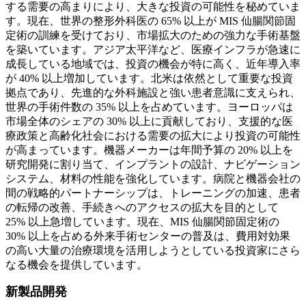
する需要の高まりにより、大きな投資の可能性を秘めていま
す。現在、世界の整形外科医の 65% 以上が MIS 仙腸関節固
定術の訓練を受けており、市場拡大のための強力な手術基盤
を築いています。アジア太平洋など、医療インフラが急速に
成長している地域では、投資の機会が特に高く、近年導入率
が 40% 以上増加しています。北米は依然として重要な投資
拠点であり、先進的な外科施設と強い患者意識に支えられ、
世界の手術件数の 35% 以上を占めています。ヨーロッパは
市場全体のシェアの 30% 以上に貢献しており、支援的な医
療政策と高齢化社会における需要の拡大により投資の可能性
が高まっています。機器メーカーは年間予算の 20% 以上を
研究開発に割り当て、インプラントの設計、ナビゲーション
システム、材料の性能を強化しています。病院と機器会社の
間の戦略的パートナーシップは、トレーニングの加速、患者
の転帰の改善、手続きへのアクセスの拡大を目的として
25% 以上急増しています。現在、MIS 仙腸関節固定術の
30% 以上を占める外来手術センターの普及は、費用対効果
の高い大量の治療環境を活用しようとしている投資家にさら
なる機会を提供しています。
新製品開発