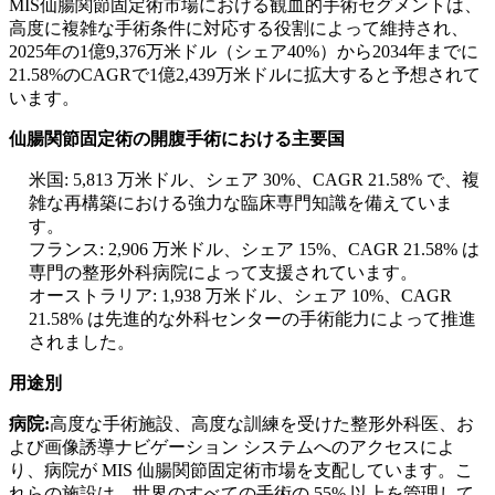
MIS仙腸関節固定術市場における観血的手術セグメントは、
高度に複雑な手術条件に対応する役割によって維持され、
2025年の1億9,376万米ドル（シェア40%）から2034年までに
21.58%のCAGRで1億2,439万米ドルに拡大すると予想されて
います。
仙腸関節固定術の開腹手術における主要国
米国: 5,813 万米ドル、シェア 30%、CAGR 21.58% で、複
雑な再構築における強力な臨床専門知識を備えていま
す。
フランス: 2,906 万米ドル、シェア 15%、CAGR 21.58% は
専門の整形外科病院によって支援されています。
オーストラリア: 1,938 万米ドル、シェア 10%、CAGR
21.58% は先進的な外科センターの手術能力によって推進
されました。
用途別
病院:
高度な手術施設、高度な訓練を受けた整形外科医、お
よび画像誘導ナビゲーション システムへのアクセスによ
り、病院が MIS 仙腸関節固定術市場を支配しています。こ
れらの施設は、世界のすべての手術の 55% 以上を管理して