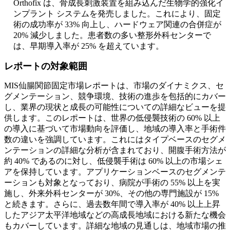
Orthofix は、骨成長刺激装置を組み込んだ生物学的強化イ
ンプラント システムを発売しました。これにより、固定
術の成功率が 33% 向上し、ハードウェア関連の合併症が
20% 減少しました。患者数の多い整形外科センターで
は、早期導入率が 25% を超えています。
レポートの対象範囲
MIS仙腸関節固定市場レポートは、市場のダイナミクス、セ
グメンテーション、競争環境、技術の進歩を包括的にカバー
し、業界の現状と成長の可能性についての詳細なビューを提
供します。このレポートは、世界の低侵襲技術の 60% 以上
の導入に基づいて市場動向を評価し、地域の導入率と手術件
数の違いを強調しています。これにはタイプベースのセグメ
ンテーションの詳細な分析が含まれており、開腹手術方法が
約 40% であるのに対し、低侵襲手術は 60% 以上の市場シェ
アを保持しています。アプリケーションベースのセグメンテ
ーションも対象となっており、病院が手術の 55% 以上を実
施し、外来外科センターが 30%、その他の専門施設が 15%
と続きます。さらに、過去数年間で導入率が 40% 以上上昇
したアジア太平洋地域などの高成長地域における新たな機会
もカバーしています。詳細な地域の見通しは、地域市場の推