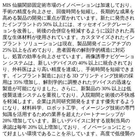
MIS 仙腸関節固定術市場のイノベーションは加速しており、
手術の精度を向上させ、回復時間を短縮し、長期的な成果を
高める製品の開発に重点が置かれています。新たに発売され
たインプラントの 50% 以上には、オッセオインテグレーシ
ョンを改善し、術後の合併症を軽減するように設計された高
度な生体材料が使用されています。カスタマイズされたイン
プラント ソリューションは現在、製品開発イニシアチブの
25% 以上を占めており、患者固有の解剖学的構造に対応
し、処置の効率を向上させています。画像誘導ナビゲーショ
ン システムは、新しいデバイスの 40% 以上に統合されてお
り、外科医はより高い精度を達成し、手術時間を短縮できま
す。インプラント製造における 3D プリンティング技術の採
用は 35% 増加し、解剖学的に調整されたデバイスの迅速な
製造が可能になりました。さらに、新製品の 30% 以上は低
侵襲送達システムを重視しており、入院期間と術後の不快感
を軽減します。企業は共同研究開発をますます優先するよう
になり、材料科学、ロボット工学、イメージング技術の専門
知識を活用するための業界を超えたパートナーシップが
28% 増加しています。新しいデバイスに対する規制当局の
承認は毎年 20% 以上増加しており、イノベーションにとっ
て好ましい環境であることを示しています。高度で低侵襲の