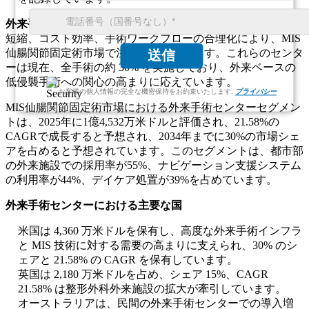
外来手術センター:
外来手術センターは、患者の滞在時間の
短縮、コスト効率、手術ワークフローの合理化により、MIS
仙腸関節固定術市場で注目を集めています。これらのセンタ
送信
ーは現在、全手術の約 30% を実施しており、外来ベースの
低侵襲手術への関心の高まりに応えています。
お客様の個人情報の完全な機密保持をお約束いたします.
プライバシー
MIS仙腸関節固定術市場における外来手術センターセグメン
トは、2025年に1億4,532万米ドルと評価され、21.58%の
CAGRで成長すると予想され、2034年までに30%の市場シェ
アを占めると予想されています。このセグメントは、都市部
の外来施設での採用率が55%、ナビゲーション支援システム
の利用率が44%、デイケア処置が39%を占めています。
外来手術センターにおける主要な国
米国は 4,360 万米ドルを保有し、高度な外来手術インフラ
と MIS 技術に対する需要の高まりに支えられ、30% のシ
ェアと 21.58% の CAGR を保有しています。
英国は 2,180 万米ドルを占め、シェア 15%、CAGR
21.58% は整形外科外来施設の拡大が牽引しています。
オーストラリアは、民間の外来手術センターでの導入増