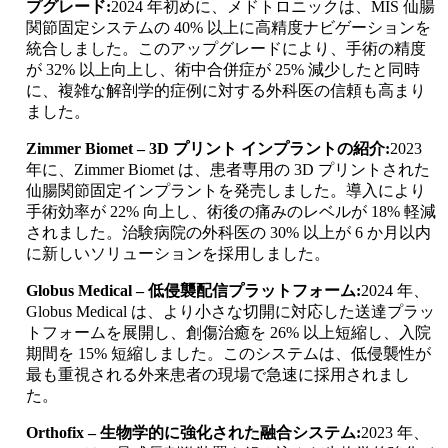
プグレード:
2024 年初めに、メドトロニックは、MIS 仙腸
関節固定システムの 40% 以上に高精度ナビゲーションを
統合しました。このアップグレードにより、手術の精度
が 32% 以上向上し、術中合併症が 25% 減少したと同時
に、複雑な解剖学的症例に対する外科医の信頼も高まり
ました。
Zimmer Biomet – 3D プリント インプラントの紹介:
2023
年に、Zimmer Biomet は、患者専用の 3D プリントされた
仙腸関節固定インプラントを発売しました。導入により
手術効​​率が 22% 向上し、術後の痛みのレベルが 18% 軽減
されました。治験病院の外科医の 30% 以上が 6 か月以内
に新しいソリューションを採用しました。
Globus Medical – 低侵襲配信プラットフォーム:
2024 年、
Globus Medical は、より小さな切開に対応した送達プラッ
トフォームを展開し、創傷治癒を 26% 以上短縮し、入院
期間を 15% 短縮しました。このシステムは、低侵襲性が
最も重視される外来患者の現場で急速に採用されまし
た。
Orthofix – 生物学的に強化された融合システム:
2023 年、