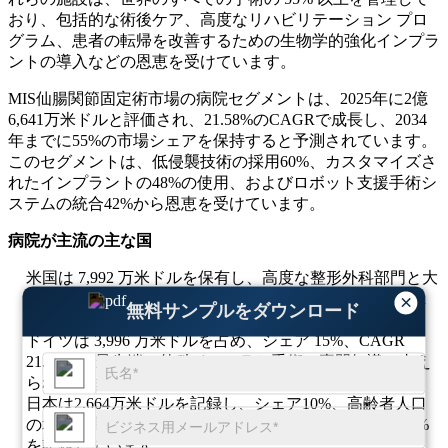
おり、包括的な術後ケア、高度なリハビリテーション プロ
グラム、患者の転帰を改善するための生物学的強化インプラ
ントの導入などの恩恵を受けています。
MIS仙腸関節固定術市場の病院セグメントは、2025年に2億
6,641万米ドルと評価され、21.58%のCAGRで成長し、2034
年までに55%の市場シェアを保持すると予測されています。
このセグメントは、低侵襲技術の採用60%、カスタマイズさ
れたインプラントの48%の使用、およびロボット支援手術シ
ステムの統合42%から恩恵を受けています。
病院が主流の主な国
米国は 7,992 万米ドルを保有し、高度な整形外科部門と大
量の手術件数によって 30% のシェアと 21.58% の CAGR
×
無料サンプルをダウンロード
を保有しています。
ドイツは 3,996 万米ドルを占め、シェア 15%、CAGR
21.58% が最先端の外科インフラと手術の専門知識に支え
られています。
日本は2,664万米ドルを記録し、シェア10%、高齢者人口
の増加と高度な医療システムが後押ししてCAGR 21.58%
を記録しています。