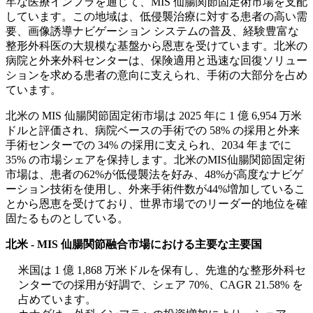
牢な医療インフラを通じて、MIS 仙腸関節固定術市場を支配
しています。この地域は、低侵襲治療に対する患者の高い需
要、画像誘導ナビゲーション システムの普及、経験豊富な
整形外科医の大規模な基盤から恩恵を受けています。北米の
病院と外来外科センターは、保険適用と迅速な回復ソリュー
ションを求める患者の意向に支えられ、手術の大部分を占め
ています。
北米の MIS 仙腸関節固定術市場は 2025 年に 1 億 6,954 万米
ドルと評価され、病院ベースの手術での 58% の採用と外来
手術センターでの 34% の採用に支えられ、2034 年までに
35% の市場シェアを保持します。北米のMIS仙腸関節固定術
市場は、患者の62%が低侵襲法を好み、48%が高度なナビゲ
ーション技術を使用し、外来手術件数が44%増加しているこ
とから恩恵を受けており、世界市場でのリーダー的地位を確
固たるものとしている。
北米 - MIS 仙腸関節融合市場における主要な主要国
米国は 1 億 1,868 万米ドルを保有し、先進的な整形外科セ
ンターでの採用が好調で、シェア 70%、CAGR 21.58% を
占めています。