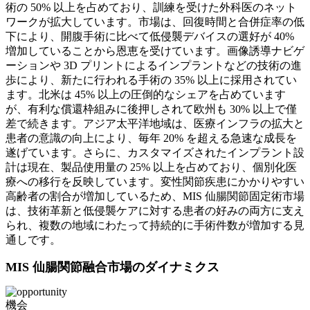
術の 50% 以上を占めており、訓練を受けた外科医のネット
ワークが拡大しています。市場は、回復時間と合併症率の低
下により、開腹手術に比べて低侵襲デバイスの選好が 40%
増加していることから恩恵を受けています。画像誘導ナビゲ
ーションや 3D プリントによるインプラントなどの技術の進
歩により、新たに行われる手術の 35% 以上に採用されてい
ます。北米は 45% 以上の圧倒的なシェアを占めています
が、有利な償還枠組みに後押しされて欧州も 30% 以上で僅
差で続きます。アジア太平洋地域は、医療インフラの拡大と
患者の意識の向上により、毎年 20% を超える急速な成長を
遂げています。さらに、カスタマイズされたインプラント設
計は現在、製品使用量の 25% 以上を占めており、個別化医
療への移行を反映しています。変性関節疾患にかかりやすい
高齢者の割合が増加しているため、MIS 仙腸関節固定術市場
は、技術革新と低侵襲ケアに対する患者の好みの両方に支え
られ、複数の地域にわたって持続的に手術件数が増加する見
通しです。
MIS 仙腸関節融合市場のダイナミクス
機会