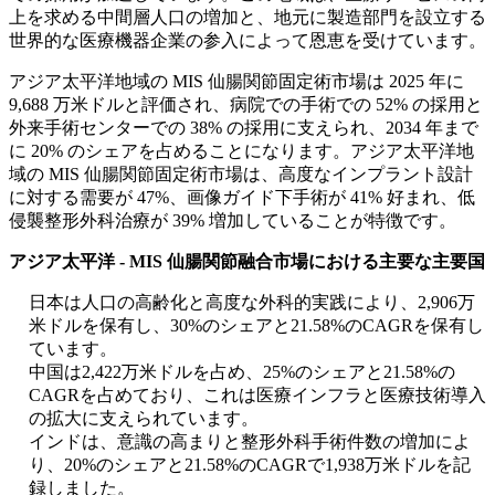
上を求める中間層人口の増加と、地元に製造部門を設立する
世界的な医療機器企業の参入によって恩恵を受けています。
アジア太平洋地域の MIS 仙腸関節固定術市場は 2025 年に
9,688 万米ドルと評価され、病院での手術での 52% の採用と
外来手術センターでの 38% の採用に支えられ、2034 年まで
に 20% のシェアを占めることになります。アジア太平洋地
域の MIS 仙腸関節固定術市場は、高度なインプラント設計
に対する需要が 47%、画像ガイド下手術が 41% 好まれ、低
侵襲整形外科治療が 39% 増加していることが特徴です。
アジア太平洋 - MIS 仙腸関節融合市場における主要な主要国
日本は人口の高齢化と高度な外科的実践により、2,906万
米ドルを保有し、30%のシェアと21.58%のCAGRを保有し
ています。
中国は2,422万米ドルを占め、25%のシェアと21.58%の
CAGRを占めており、これは医療インフラと医療技術導入
の拡大に支えられています。
インドは、意識の高まりと整形外科手術件数の増加によ
り、20%のシェアと21.58%のCAGRで1,938万米ドルを記
録しました。