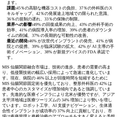
ます。
課題:
45％の高額な機器コストの負担、37％の外科医のス
キルギャップ、42％の発展途上地域での限られた意識、
36％の規制の遅れ、33％の保険の制限。
業界への影響:
49% の回復成果の向上、43% の外科手術の
効率、41% の病院導入率の増加、39% の患者のダウンタ
イムの削減、37% の長期的な可動性の改善。
最近の開発:
46% が次世代インプラントの発売、41% が病
院との提携、39% が臨床試験の拡大、42% が AI 主導の手
術イノベーション、38% が新規デバイスの FDA 承認で
す。
MIS 仙腸関節融合市場は、技術の進歩、患者の需要の高ま
り、低侵襲技術の幅広い採用によって急速に進化していま
す。現在、病院の 46% 以上が回復時間を短縮するために
MIS 仙腸関節固定術を優先しており、整形外科医の 42% は
患者中心のカスタマイズが増加傾向であると強調していま
す。先進的な医療インフラにより北米が優勢ですが、アジア
太平洋地域は医療ツーリズムの 34% 増加により勢いを増し
ています。ロボット工学、AI 支援ナビゲーション、生体適
合性インプラントが成功率の 37% 向上に貢献しており、市
場は疼痛管理と脊椎治療のアプローチを大きく変えると予想