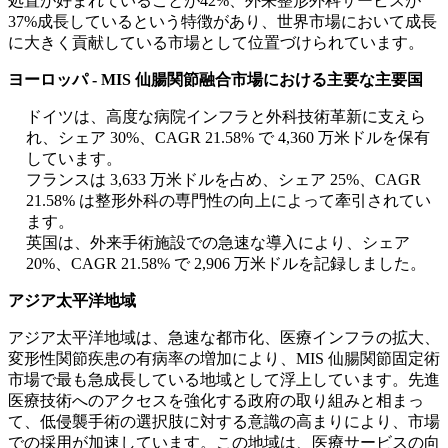
処置が好まれていることが42%、外来整形外科サービスが
37%成長しているという特徴があり、世界市場において成長
に大きく貢献している市場として位置づけられています。
ヨーロッパ - MIS 仙腸関節融合市場における主要な主要国
ドイツは、高度な病院インフラと外科技術革新に支えら
れ、シェア 30%、CAGR 21.58% で 4,360 万米ドルを保有
しています。
フランスは 3,633 万米ドルを占め、シェア 25%、CAGR
21.58% は整形外科の専門性の向上によって牽引されてい
ます。
英国は、外来手術施設での急速な導入により、シェア
20%、CAGR 21.58% で 2,906 万米ドルを記録しました。
アジア太平洋地域
アジア太平洋地域は、急速な都市化、医療インフラの拡大、
変形性関節疾患の有病率の増加により、MIS 仙腸関節固定術
市場で最も急成長している地域として浮上しています。先進
医療技術へのアクセスを強化する政府の取り組みと相まっ
て、低侵襲手術の選択肢に対する意識の高まりにより、市場
での採用が加速しています。この地域は、医療サービスの向