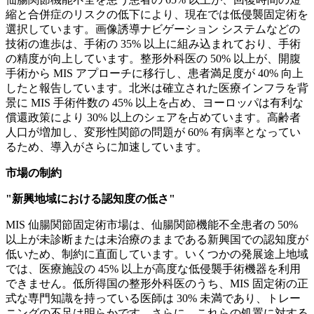
縮と合併症のリスクの低下により、現在では低侵襲固定術を
選択しています。画像誘導ナビゲーション システムなどの
技術の進歩は、手術の 35% 以上に組み込まれており、手術
の精度が向上しています。整形外科医の 50% 以上が、開腹
手術から MIS アプローチに移行し、患者満足度が 40% 向上
したと報告しています。北米は確立された医療インフラを背
景に MIS 手術件数の 45% 以上を占め、ヨーロッパは有利な
償還政策により 30% 以上のシェアを占めています。高齢者
人口が増加し、変形性関節の問題が 60% 有病率となってい
るため、導入がさらに加速しています。
市場の制約
"新興地域における認知度の低さ"
MIS 仙腸関節固定術市場は、仙腸関節機能不全患者の 50%
以上が未診断または未治療のままである新興国での認知度が
低いため、制約に直面しています。いくつかの発展途上地域
では、医療施設の 45% 以上が高度な低侵襲手術機器を利用
できません。低所得国の整形外科医のうち、MIS 固定術の正
式な専門知識を持っている医師は 30% 未満であり、トレー
ニングの不足は明らかです。さらに、これらの処置に対する