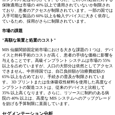
保険適用は市場の 40% 以上で適用されていないか制限され
ており、患者のアクセスが制限されています。一部の国では
入手可能な製品の 60% 以上を輸入デバイスに大きく依存し
ているため、採用がさらに制限されています。
市場の課題
"高額な装置と処置のコスト"
MIS 仙腸関節固定術市場における大きな課題の 1 つは、デバ
イスと外科手術のコストが高く、患者の手頃な価格に影響を
与えることです。高級インプラント システムは市場の 55%
以上を占めていますが、人口の大部分は依然としてアクセス
できません。中所得国では、自己負担額が治療費総額の
65% 以上を占めており、手続きの普及が制限されていま
す。 3D プリントまたは生体吸収性材料を使用した高度なイ
ンプラントの製造コストは、従来のデバイスと比較して
35% 以上高くなります。さらに、リソースに制約のある病
院の 40% 以上は、高度な MIS システムへのアップグレード
を妨げる予算制限に直面しています。
セグメンテーション分析