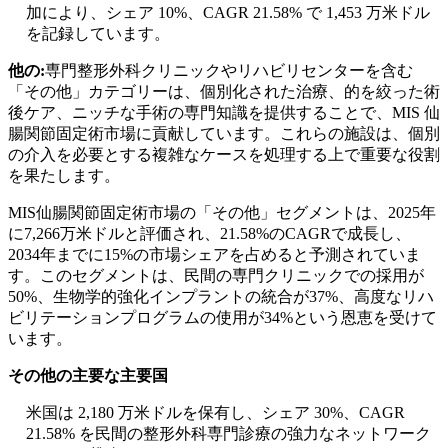
加により、シェア 10%、CAGR 21.58% で 1,453 万米ドル
を記録しています。
他の:
専門整形外科クリニックやリハビリセンターを含む
「その他」カテゴリーは、個別化された治療、的を絞った術
後ケア、ニッチな手術の専門知識を提供することで、MIS 仙
腸関節固定術市場に貢献しています。これらの施設は、個別
の介入を必要とする複雑なケースを処理する上で重要な役割
を果たします。
MIS仙腸関節固定術市場の「その他」セグメントは、2025年
に7,266万米ドルと評価され、21.58%のCAGRで成長し、
2034年までに15%の市場シェアを占めると予測されていま
す。このセグメントは、民間の専門クリニックでの採用が
50%、生物学的強化インプラントの統合が37%、高度なリハ
ビリテーションプログラムの使用が34%という恩恵を受けて
います。
その他の主要な主要国
米国は 2,180 万米ドルを保有し、シェア 30%、CAGR
21.58% を民間の整形外科専門診療の強力なネットワーク