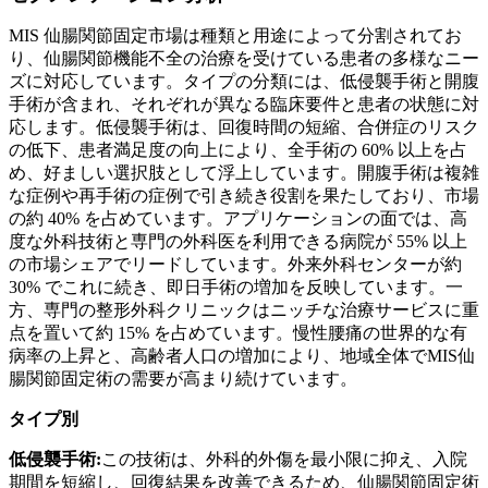
MIS 仙腸関節固定市場は種類と用途によって分割されてお
り、仙腸関節機能不全の治療を受けている患者の多様なニー
ズに対応しています。タイプの分類には、低侵襲手術と開腹
手術が含まれ、それぞれが異なる臨床要件と患者の状態に対
応します。低侵襲手術は、回復時間の短縮、合併症のリスク
の低下、患者満足度の向上により、全手術の 60% 以上を占
め、好ましい選択肢として浮上しています。開腹手術は複雑
な症例や再手術の症例で引き続き役割を果たしており、市場
の約 40% を占めています。アプリケーションの面では、高
度な外科技術と専門の外科医を利用できる病院が 55% 以上
の市場シェアでリードしています。外来外科センターが約
30% でこれに続き、即日手術の増加を反映しています。一
方、専門の整形外科クリニックはニッチな治療サービスに重
点を置いて約 15% を占めています。慢性腰痛の世界的な有
病率の上昇と、高齢者人口の増加により、地域全体でMIS仙
腸関節固定術の需要が高まり続けています。
タイプ別
低侵襲手術:
この技術は、外科的外傷を最小限に抑え、入院
期間を短縮し、回復結果を改善できるため、仙腸関節固定術