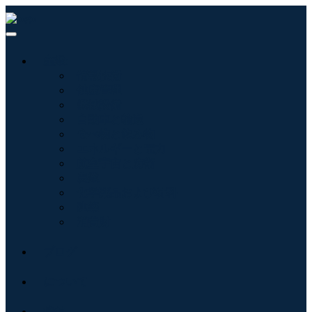
産業:
情報技術
健康管理
機械設備
自動車と輸送
食べ物と飲み物
エネルギーと電力
航空宇宙と防衛
農業
化学薬品および材料
建築
消費財
ブログ
について
接触