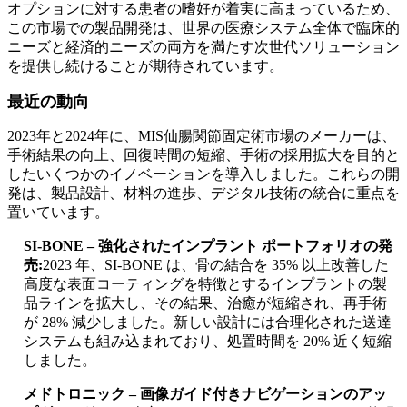
オプションに対する患者の嗜好が着実に高まっているため、
この市場での製品開発は、世界の医療システム全体で臨床的
ニーズと経済的ニーズの両方を満たす次世代ソリューション
を提供し続けることが期待されています。
最近の動向
2023年と2024年に、MIS仙腸関節固定術市場のメーカーは、
手術結果の向上、回復時間の短縮、手術の採用拡大を目的と
したいくつかのイノベーションを導入しました。これらの開
発は、製品設計、材料の進歩、デジタル技術の統合に重点を
置いています。
SI-BONE – 強化されたインプラント ポートフォリオの発
売:
2023 年、SI-BONE は、骨の結合を 35% 以上改善した
高度な表面コーティングを特徴とするインプラントの製
品ラインを拡大し、その結果、治癒が短縮され、再手術
が 28% 減少しました。新しい設計には合理化された送達
システムも組み込まれており、処置時間を 20% 近く短縮
しました。
メドトロニック – 画像ガイド付きナビゲーションのアッ