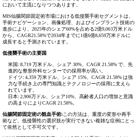
において主流になりつつあります。
MIS仙腸関節固定術市場における低侵襲手術セグメントは、
手術ナビゲーション、画像処理、およびインプラント技術の
進歩により、2025年のシェア60%を占める2億9,063万米ドル
から、CAGR21.58%で2034年までに1億6億8,659万米ドルに
成長すると予測されています。
低侵襲手術の主要国
米国: 8,719 万米ドル、シェア 30%、CAGR 21.58% で、先
進的な整形外科センターでの採用率が高い。
ドイツ: 4,359 万米ドル、シェア 15%、CAGR 21.58% は強
力な手続き上の専門知識とテクノロジーの採用に支えら
れています。
日本: 2,906万ドル、シェア10%、高齢者人口の増加と意識
の高まりによりCAGR 21.58%。
仙腸関節固定術の観血手術:
この方法は、重度の変形や再手
術など、低侵襲性の選択肢が実行できない複雑な症例にとっ
て依然として不可欠です。