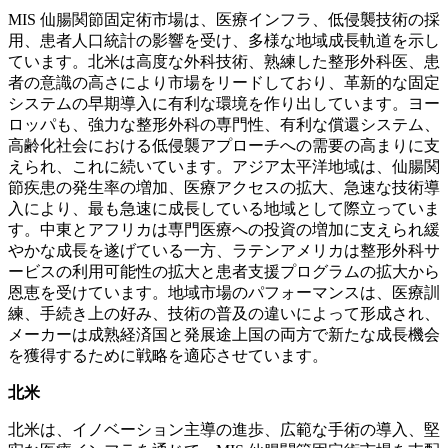
MIS 仙腸関節固定術市場は、医療インフラ、低侵襲技術の採
用、患者人口統計の影響を受け、多様な地域成長軌道を示し
ています。北米は高度な外科技術、熟練した整形外科医、患
者の意識の高さにより市場をリードしており、革新的な固定
システムの早期導入に有利な環境を作り出しています。ヨー
ロッパも、強力な整形外科の専門性、有利な償還システム、
高齢化社会における低侵襲アプローチへの需要の高まりに支
えられ、これに続いています。アジア太平洋地域は、仙腸関
節疾患の発生率の増加、医療アクセスの拡大、急速な技術導
入により、最も急速に成長している地域として際立っていま
す。中東とアフリカは専門医療への投資の増加に支えられ緩
やかな成長を遂げている一方、ラテンアメリカは整形外科サ
ービスの利用可能性の拡大と患者支援プログラムの拡大から
恩恵を受けています。地域市場のパフォーマンスは、医療訓
練、手続き上の好み、技術の普及の違いによって形成され、
メーカーは成熟経済国と発展途上国の両方で新たな成長機会
を獲得するために戦略を適応させています。
北米
北米は、イノベーション主導の進歩、広範な手術の導入、堅