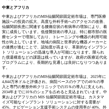
中東とアフリカ
中東およびアフリカのMIS仙腸関節固定術市場は、専門医療
施設への投資の拡大、高度な外科手術へのアクセスの改善、
仙腸関節疾患に関連する腰痛症状の有病率の増加により、着
実に成長しています。低侵襲技術の導入は、特に都市部の医
療センターで増加しており、トレーニングや機器の利用可能
性が向上しています。地域の病院と世界的な機器メーカーと
の連携が進むことで、認知度が高まり、革新的なインプラン
ト ソリューションの迅速な導入が可能になります。限られ
た償還構造などの課題は残っていますが、政府の医療近代化
プログラムにより、長期的な見通しは良好になりつつありま
す。
中東およびアフリカのMIS仙腸関節固定術市場は、2025年に
4,844万米ドルと評価され、病院ベースのケアでの49％の導
入と専門の整形外科クリニックでの35％の導入に支えられ、
2034年までに10％のシェアを占めると見込まれています。中
東およびアフリカの MIS 仙腸関節固定術市場は、カスタマ
イズ可能なインプラント ソリューションに対する需要が
45%、ナビゲーション支援手術システムの使用率が 40%、外