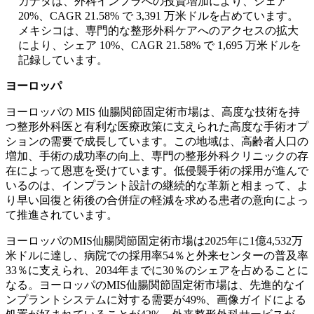
カナダは、外科インフラへの投資増加により、シェア
20%、CAGR 21.58% で 3,391 万米ドルを占めています。
メキシコは、専門的な整形外科ケアへのアクセスの拡大
により、シェア 10%、CAGR 21.58% で 1,695 万米ドルを
記録しています。
ヨーロッパ
ヨーロッパの MIS 仙腸関節固定術市場は、高度な技術を持
つ整形外科医と有利な医療政策に支えられた高度な手術オプ
ションの需要で成長しています。この地域は、高齢者人口の
増加、手術の成功率の向上、専門の整形外科クリニックの存
在によって恩恵を受けています。低侵襲手術の採用が進んで
いるのは、インプラント設計の継続的な革新と相まって、よ
り早い回復と術後の合併症の軽減を求める患者の意向によっ
て推進されています。
ヨーロッパのMIS仙腸関節固定術市場は2025年に1億4,532万
米ドルに達し、病院での採用率54％と外来センターの普及率
33％に支えられ、2034年までに30％のシェアを占めることに
なる。ヨーロッパのMIS仙腸関節固定術市場は、先進的なイ
ンプラントシステムに対する需要が49%、画像ガイドによる