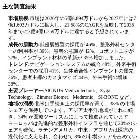
主な調査結果
市場規模:
市場は2026年の5億8,894万ドルから2027年には7
億1,603万ドルに拡大し、21.58%のCAGRを反映して2035
年までに3億4億1,759万ドルに達すると予想されていま
す。
成長の原動力:
低侵襲処置の採用が 46%、整形外科センタ
ーの利用率が 39%、患者の意識が 42%、ロボット工学が
37%、インプラント材料の革新が 35% 増加しました。
トレンド:
ナビゲーション システムの統合 48%、外来手術
センターでの採用 41%、生体適合性インプラントの優先
36%、患者主導のカスタマイズ 44%、外来手術の増加
38%。
主要プレーヤー:
SIGNUS Medizintechnik、Zyga
Technology、Zimmer Biomet、Medtronic、SI-BONE など。
地域の洞察:
北米は手続き上の採用率が高く、38% の市場
シェアを保持しています。アジア太平洋地域がこれに続
き、34% が医療ツーリズムによって推進されています。
ヨーロッパは先進的な整形外科インフラを通じて20%のシ
ェアを確保。ラテンアメリカ、中東、アフリカは医療の
近代化に支えられ、合わせて 8% の市場シェアを占めてい