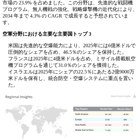
市場の 23.9% を占めました。この分野は、先進的な戦闘機
プログラム、無人機戦の強化、戦略爆撃機の近代化により、
2034 年まで 4.3% の CAGR で成長すると予想されていま
す。
空軍分野における主要な主要国トップ 3
米国は先進的な空爆能力により、2025年には6億米ドルで
圧倒的なシェアを占め、46.5％のシェアを保持した。
フランスは2025年に4億米ドルを占め、ミサイル搭載航空
機プログラムを通じて31.0％のシェアを獲得した。
イスラエルは2025年にシェアの22.5％にあたる2億9000万
米ドルを保有し、統合防空・空爆システムに重点を置い
た。
24.1 Bn
40.3%
12 Bn
20%
16.4 Bn
27.4%
7.3 Bn
12.5%