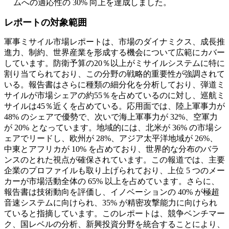
ムへの適応性の 30% 向上を達成しました。
レポートの対象範囲
軍事ミサイル市場レポートは、市場のダイナミクス、成長推
進力、制約、世界産業を形成する機会について広範にカバー
しています。防衛予算の20％以上がミサイルシステムに特に
割り当てられており、この分野の戦略的重要性が強調されて
いる。報告書はさらに種類の細分化を分析しており、弾道ミ
サイルが市場シェアの約55％を占めているのに対し、巡航ミ
サイルは45％近くを占めている。応用面では、陸上軍事力が
48% のシェアで優勢で、次いで海上軍事力が 32%、空軍力
が 20% となっています。地域的には、北米が 36% の市場シ
ェアでリードし、欧州が 28%、アジア太平洋地域が 26%、
中東とアフリカが 10% を占めており、世界的な分布のバラ
ンスのとれた視点が確保されています。この報道では、主要
企業のプロファイルも取り上げられており、上位 5 つのメー
カーが市場活動全体の 65% 以上を占めています。さらに、
報告書は技術動向を評価し、イノベーションの 40% が極超
音速システムに向けられ、35% が精密攻撃能力に向けられ
ていると指摘しています。このレポートは、競争ベンチマー
ク、国レベルの分析、新興投資分野を統合することにより、