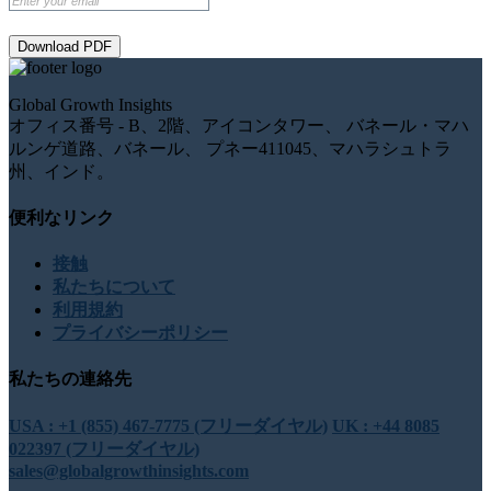
Download PDF
Global Growth Insights
オフィス番号 - B、2階、アイコンタワー、 バネール・マハ
ルンゲ道路、バネール、 プネー411045、マハラシュトラ
州、インド。
便利なリンク
接触
私たちについて
利用規約
プライバシーポリシー
私たちの連絡先
USA : +1 (855) 467-7775 (フリーダイヤル)
UK : +44 8085
022397 (フリーダイヤル)
sales@globalgrowthinsights.com