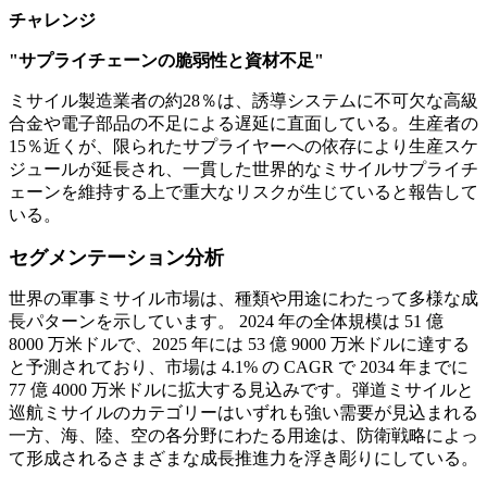
チャレンジ
"サプライチェーンの脆弱性と資材不足"
ミサイル製造業者の約28％は、誘導システムに不可欠な高級
合金や電子部品の不足による遅延に直面している。生産者の
15％近くが、限られたサプライヤーへの依存により生産スケ
ジュールが延長され、一貫した世界的なミサイルサプライチ
ェーンを維持する上で重大なリスクが生じていると報告して
いる。
セグメンテーション分析
世界の軍事ミサイル市場は、種類や用途にわたって多様な成
長パターンを示しています。 2024 年の全体規模は 51 億
8000 万米ドルで、2025 年には 53 億 9000 万米ドルに達する
と予測されており、市場は 4.1% の CAGR で 2034 年までに
77 億 4000 万米ドルに拡大する見込みです。弾道ミサイルと
巡航ミサイルのカテゴリーはいずれも強い需要が見込まれる
一方、海、陸、空の各分野にわたる用途は、防衛戦略によっ
て形成されるさまざまな成長推進力を浮き彫りにしている。