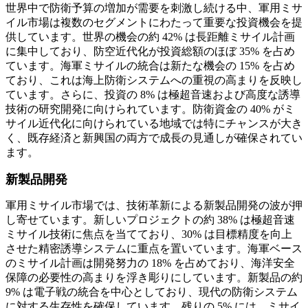
世界中で防衛予算の増加が需要を刺激し続ける中、軍用ミサ
イル市場は複数のセグメントにわたって重要な投資機会を提
供しています。世界の機会の約 42% は長距離ミサイル計画
に集中しており、防空近代化が投資総額のほぼ 35% を占め
ています。海軍ミサイルの統合は新たな機会の 15% を占め
ており、これは海上防衛システムへの重視の高まりを反映し
ています。さらに、投資の 8% は極超音速および高度な誘導
技術の研究開発に向けられています。防衛資金の 40% がミ
サイル近代化に向けられている地域では特にチャンスが大き
く、既存経済と新興国の両方で成長の見通しが確保されてい
ます。
新製品開発
軍用ミサイル市場では、技術革新による新製品開発の波が押
し寄せています。新しいプロジェクトの約 38% は極超音速
ミサイル技術に焦点を当てており、30% は目標精度を向上
させた精密誘導システムに重点を置いています。海軍ベース
のミサイル計画は開発努力の 18% を占めており、海洋安全
保障の必要性の高まりを浮き彫りにしています。新製品の約
9% は電子戦の統合を中心としており、現代の防衛システム
に対する生存性を確保しています。残りの 5% には、ミサイ