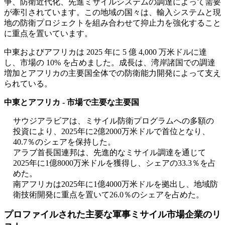
争、防衛近代化、先進ミサイルシステムの調達によって需要
が牽引されています。この地域の国々は、輸入システムと現
地の防衛プロジェクトを組み合わせて抑止力を強化すること
に重点を置いています。
中東およびアフリカは 2025 年に 5 億 4,000 万米ドルに達
し、市場の 10% を占めました。成長は、湾岸諸国での調達
増加とアフリカの主要国全体での防衛能力開発によって支え
られている。
中東とアフリカ - 市場で主要な主要国
サウジアラビアは、ミサイル防衛プログラムへの多額の
投資により、2025年に2億2000万米ドルで首位となり、
40.7％のシェアを保持した。
アラブ首長国連邦は、先進的なミサイル調達を通じて
2025年に1億8000万米ドルを獲得し、シェアの33.3％を占
めた。
南アフリカは2025年に1億4000万米ドルを拠出し、地域防
衛技術開発に重点を置いて26.0％のシェアを占めた。
プロファイルされた主要な軍事ミサイル市場企業のリ