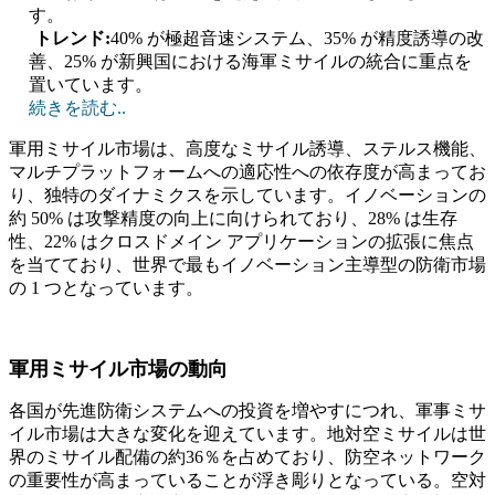
す。
トレンド:
40% が極超音速システム、35% が精度誘導の改
善、25% が新興国における海軍ミサイルの統合に重点を
置いています。
続きを読む..
軍用ミサイル市場は、高度なミサイル誘導、ステルス機能、
マルチプラットフォームへの適応性への依存度が高まってお
り、独特のダイナミクスを示しています。イノベーションの
約 50% は攻撃精度の向上に向けられており、28% は生存
性、22% はクロスドメイン アプリケーションの拡張に焦点
を当てており、世界で最もイノベーション主導型の防衛市場
の 1 つとなっています。
軍用ミサイル市場の動向
各国が先進防衛システムへの投資を増やすにつれ、軍事ミサ
イル市場は大きな変化を迎えています。地対空ミサイルは世
界のミサイル配備の約36％を占めており、防空ネットワーク
の重要性が高まっていることが浮き彫りとなっている。空対