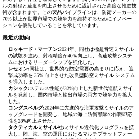
ルの射程と速度を向上させるために設計された高度な推進技
術が含まれます。この製品パイプラインは、防衛メーカーの
70% 以上が世界市場での競争力を維持するためにイノベー
ションを優先していることを示しています。
最近の動向
ロッキード・マーチン:
2024年、同社は極超音速ミサイル
の試験を進め、射程精度が40％向上し、高速攻撃システ
ムにおけるリーダーシップを強化した。
レセオン:
同社は、世界的な防空需要の高まりに応え、迎
撃成功率を 35% 向上させた改良型防空ミサイル システム
を導入しました。
カシック:
ステルス性能が32%向上した新世代巡航ミサイ
ルを発射し、国内市場と輸出市場の両方で競争力を拡大
した。
コングスベルグ:
2024年に先進的な海軍攻撃ミサイルのア
ップグレードを開発し、地域の海上防衛部隊の作戦即応
性を28%向上させた。
タクティカルミサイル社:
ミサイル近代化プログラムを拡
大し、陸、海、空の運用におけるマルチプラットフォー