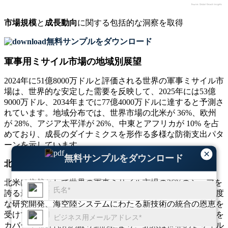
市場規模
と
成長動向
に関する包括的な洞察を取得
無料サンプルをダウンロード
軍事用ミサイル市場の地域別展望
2024年に51億8000万ドルと評価される世界の軍事ミサイル市
場は、世界的な安定した需要を反映して、2025年には53億
9000万ドル、2034年までに77億4000万ドルに達すると予測さ
れています。地域分布では、世界市場の北米が 36%、欧州
が 28%、アジア太平洋が 26%、中東とアフリカが 10% を占
めており、成長のダイナミクスを形作る多様な防衛支出パタ
ーンを示しています。
×
無料サンプルをダウンロード
北米
北米は依然として世界の軍事ミサイル市場の36%のシェアを
誇る最大の市場である。この地域は、強力な防衛予算、高度
な研究開発、海空陸システムにわたる新技術の統合の恩恵を
受けています。戦略ミサイル防衛と極超音速ミサイル計画を
カバーする近代化の取り組みにより、北米は世界のミサイル