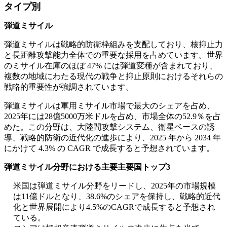
タイプ別
弾道ミサイル
弾道ミサイルは戦略的防衛枠組みを支配しており、核抑止力
と長距離攻撃能力全体での重要な採用を占めています。世界
のミサイル在庫のほぼ 47% には弾道変種が含まれており、
複数の地域にわたる現代の戦争と抑止原則におけるそれらの
戦略的重要性が強調されています。
弾道ミサイルは軍用ミサイル市場で最大のシェアを占め、
2025年には28億5000万米ドルを占め、市場全体の52.9％を占
めた。この分野は、大陸間攻撃システム、衛星ベースの誘
導、戦略的防衛の近代化の進歩により、2025 年から 2034 年
にかけて 4.3% の CAGR で成長すると予想されています。
弾道ミサイル分野における主要主要国トップ3
米国は弾道ミサイル分野をリードし、2025年の市場規模
は11億ドルとなり、38.6%のシェアを保持し、戦略的近代
化と世界展開により4.5%のCAGRで成長すると予想され
ている。