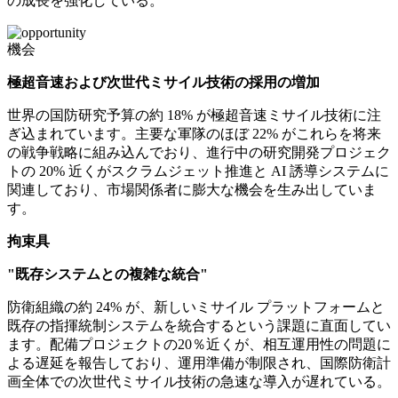
の成長を強化している。
機会
極超音速および次世代ミサイル技術の採用の増加
世界の国防研究予算の約 18% が極超音速ミサイル技術に注
ぎ込まれています。主要な軍隊のほぼ 22% がこれらを将来
の戦争戦略に組み込んでおり、進行中の研究開発プロジェク
トの 20% 近くがスクラムジェット推進と AI 誘導システムに
関連しており、市場関係者に膨大な機会を生み出していま
す。
拘束具
"既存システムとの複雑な統合"
防衛組織の約 24% が、新しいミサイル プラットフォームと
既存の指揮統制システムを統合するという課題に直面してい
ます。配備プロジェクトの20％近くが、相互運用性の問題に
よる遅延を報告しており、運用準備が制限され、国際防衛計
画全体での次世代ミサイル技術の急速な導入が遅れている。