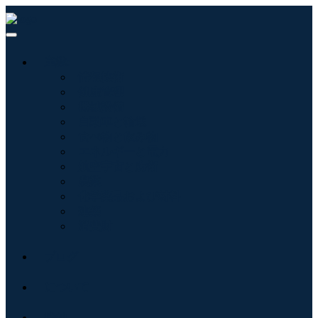
産業:
情報技術
健康管理
機械設備
自動車と輸送
食べ物と飲み物
エネルギーと電力
航空宇宙と防衛
農業
化学薬品および材料
建築
消費財
ブログ
について
接触