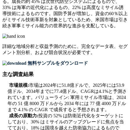
る。成長の約 45% は次世代防空システムによるもので、
33% は海軍の近代化によるもの、22% は高度なミサイル誘
導技術によるものです。国防予算が増加し、資金の60％以上
がミサイル技術革新を対象としているため、米国市場は引き
続き軍事ミサイル能力の世界的な進歩を支配している。
詳細な地域分析と収益予測のために、
完全なデータ表、セグ
メント別分析、および競合状況
が必要です。
無料サンプルをダウンロード
主な調査結果
市場規模:
市場は2024年に51.8億ドルで、2025年には53.9
億ドル、2034年までに77.4億ドル、CAGRは4.1%と予測さ
れています。バリューライン: 軍用ミサイル市場は、2024
年の 51 億 8000 万ドルから 2034 年には 77 億 4000 万ドル
まで 4.1% の CAGR で成長すると予想されます。
成長の原動力:
投資の 52% は防衛近代化をターゲットに
しており、30% はミサイルのアップグレードに焦点を当
てており、18% は国境を越えた防衛協力によるもので