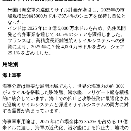
米国は海空軍の巡航ミサイル計画が牽引し、2025年の市
場規模は9億5000万ドルで37.4％のシェアを保持し首位と
なった。
インドは 2025 年に 8 億 5,000 万米ドルを占め、先住民開
発と合弁事業を通じて 33.5% のシェアを獲得しました。
フランスは、高精度長距離巡航ミサイルシステムへの投
資により、2025 年に 7 億 4,000 万米ドルを占め、シェア
29.1% を占めました。
用途別
海上軍事
海事分野は重要な展開地域であり、世界の海軍力の約 36%
がミサイルを搭載した駆逐艦、潜水艦、フリゲート艦を積極
的に統合しています。海上での抑止と攻撃任務に最適化され
た巡航ミサイルシステムと弾道ミサイルシステムの両方に対
する需要が高まっています。
海事軍事用途は、2025 年に市場全体の 35.3% を占める 19 億
米ドルに達し、海軍の近代化、潜水艦による抑止力、地域の