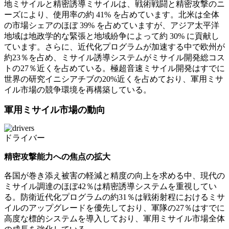
地ミサイルと精密誘導ミサイルは、戦術戦闘と精密攻撃のニ
ーズにより、使用率の約 41% を占めています。北米は全体
の市場シェアのほぼ 39% を占めていますが、アジア太平洋
地域は地政学的な緊張と地域紛争によって約 30% に貢献し
ています。さらに、近代化プログラムが加速する中で欧州が
約23％を占め、ミサイル誘導システムがミサイル開発総コス
トの27％近くを占めている。極超音速ミサイル開発はすでに
世界の研究イニシアチブの20%近くを占めており、軍用ミサ
イル市場の競争環境を再構築している。
軍用ミサイル市場の動向
ドライバー
精密攻撃能力への焦点の拡大
各国が巻き添え被害の軽減と精度の向上を求める中、現代の
ミサイル調達のほぼ42％は精密誘導システムを重視してい
る。防衛近代化プログラムの約31％は戦術射程におけるミサ
イルのアップグレードを優先しており、軍隊の27％はすでに
高度な標的システムを導入しており、軍用ミサイル市場全体