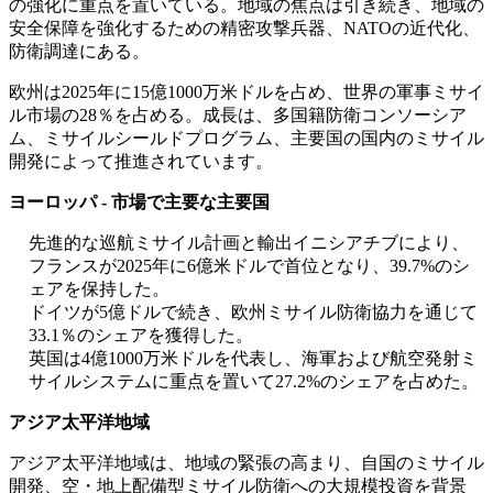
の強化に重点を置いている。地域の焦点は引き続き、地域の
安全保障を強化するための精密攻撃兵器、NATOの近代化、
防衛調達にある。
欧州は2025年に15億1000万米ドルを占め、世界の軍事ミサイ
ル市場の28％を占める。成長は、多国籍防衛コンソーシア
ム、ミサイルシールドプログラム、主要国の国内のミサイル
開発によって推進されています。
ヨーロッパ - 市場で主要な主要国
先進的な巡航ミサイル計画と輸出イニシアチブにより、
フランスが2025年に6億米ドルで首位となり、39.7%のシ
ェアを保持した。
ドイツが5億ドルで続き、欧州ミサイル防衛協力を通じて
33.1％のシェアを獲得した。
英国は4億1000万米ドルを代表し、海軍および航​​空発射ミ
サイルシステムに重点を置いて27.2%のシェアを占めた。
アジア太平洋地域
アジア太平洋地域は、地域の緊張の高まり、自国のミサイル
開発、空・地上配備型ミサイル防衛への大規模投資を背景