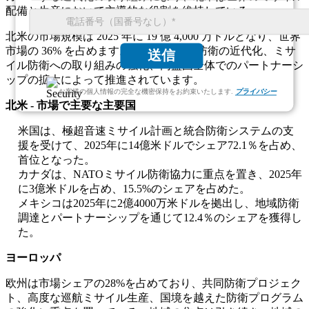
配備と生産において主導的な役割を維持している。
北米の市場規模は 2025 年に 19 億 4,000 万ドルとなり、世界
市場の 36% を占めます。この成長は、防衛の近代化、ミサ
送信
イル防衛への取り組みの強化、同盟国全体でのパートナーシ
ップの拡大によって推進されています。
お客様の個人情報の完全な機密保持をお約束いたします.
プライバシー
北米 - 市場で主要な主要国
米国は、極超音速ミサイル計画と統合防衛システムの支
援を受けて、2025年に14億米ドルでシェア72.1％を占め、
首位となった。
カナダは、NATOミサイル防衛協力に重点を置き、2025年
に3億米ドルを占め、15.5%のシェアを占めた。
メキシコは2025年に2億4000万米ドルを拠出し、地域防衛
調達とパートナーシップを通じて12.4％のシェアを獲得し
た。
ヨーロッパ
欧州は市場シェアの28%を占めており、共同防衛プロジェク
ト、高度な巡航ミサイル生産、国境を越えた防衛プログラム