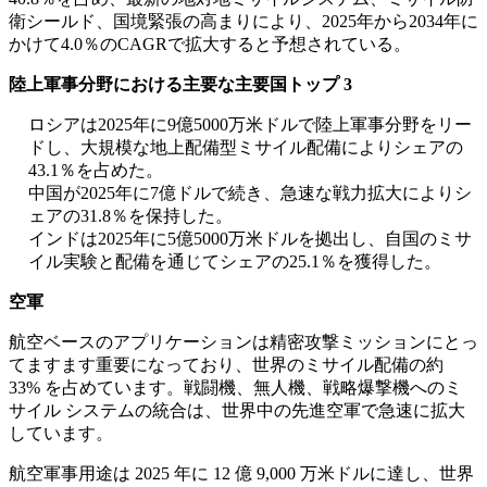
衛シールド、国境緊張の高まりにより、2025年から2034年に
かけて4.0％のCAGRで拡大すると予想されている。
陸上軍事分野における主要な主要国トップ 3
ロシアは2025年に9億5000万米ドルで陸上軍事分野をリー
ドし、大規模な地上配備型ミサイル配備によりシェアの
43.1％を占めた。
中国が2025年に7億ドルで続き、急速な戦力拡大によりシ
ェアの31.8％を保持した。
インドは2025年に5億5000万米ドルを拠出し、自国のミサ
イル実験と配備を通じてシェアの25.1％を獲得した。
空軍
航空ベースのアプリケーションは精密攻撃ミッションにとっ
てますます重要になっており、世界のミサイル配備の約
33% を占めています。戦闘機、無人機、戦略爆撃機へのミ
サイル システムの統合は、世界中の先進空軍で急速に拡大
しています。
航空軍事用途は 2025 年に 12 億 9,000 万米ドルに達し、世界