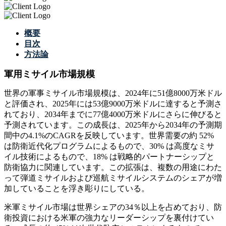
概要
目次
方法論
軍用ミサイル市場規模
世界の軍事ミサイル市場規模は、2024年に51億8000万米ドル
と評価され、2025年には53億9000万米ドルに達すると予測さ
れており、2034年までに77億4000万米ドルにさらに伸びると
予測されています。この成長は、2025年から2034年の予測期
間中の4.1%のCAGRを反映しています。世界需要の約 52%
は防衛近代化プログラムによるもので、30% は高度なミサ
イル技術によるもので、18% は戦略的パートナーシップと
防衛協力に関連しています。この拡張は、複数の用途にわた
って弾道ミサイルおよび巡航ミサイルシステムのシェアが増
加していることを浮き彫りにしている。
米軍ミサイル市場は世界シェアの34％以上を占めており、防
衛投資における米軍の強力なリーダーシップを裏付けてい