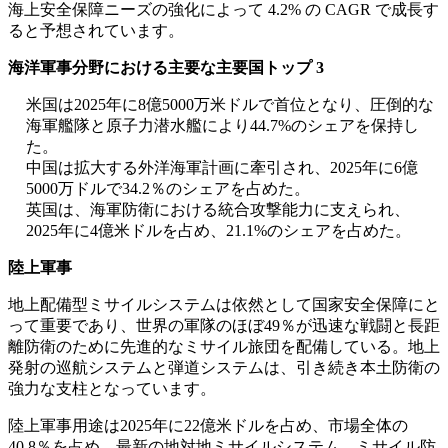
海上安全保障ニーズの強化によって 4.2% の CAGR で成長す
ると予想されています。
海洋軍事分野における主要な主要国トップ 3
米国は2025年に8億5000万米ドルで首位となり、圧倒的な
海軍艦隊と原子力潜水艦により44.7%のシェアを保持し
た。
中国は拡大する外洋海軍計画に牽引され、2025年に6億
5000万ドルで34.2％のシェアを占めた。
英国は、海軍防衛における統合攻撃能力に支えられ、
2025年に4億米ドルを占め、21.1%のシェアを占めた。
陸上軍事
地上配備型ミサイルシステムは依然として国家安全保障にと
って重要であり、世界の軍隊のほぼ49％が迅速な戦闘と長距
離防衛のために先進的なミサイル旅団を配備している。地上
発射の巡航システムと弾道システムは、引き続き本土防衛の
強力な支柱となっています。
陸上軍事用途は2025年に22億米ドルを占め、市場全体の
40.8％を占め、最新の地対地ミサイルシステム、ミサイル防