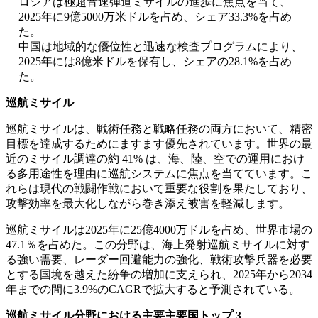
ロシアは極超音速弾道ミサイルの進歩に焦点を当て、
2025年に9億5000万米ドルを占め、シェア33.3%を占め
た。
中国は地域的な優位性と迅速な検査プログラムにより、
2025年には8億米ドルを保有し、シェアの28.1%を占め
た。
巡航ミサイル
巡航ミサイルは、戦術任務と戦略任務の両方において、精密
目標を達成するためにますます優先されています。世界の最
近のミサイル調達の約 41% は、海、陸、空での運用におけ
る多用途性を理由に巡航システムに焦点を当てています。こ
れらは現代の戦闘作戦において重要な役割を果たしており、
攻撃効率を最大化しながら巻き添え被害を軽減します。
巡航ミサイルは2025年に25億4000万ドルを占め、世界市場の
47.1％を占めた。この分野は、海上発射巡航ミサイルに対す
る強い需要、レーダー回避能力の強化、戦術攻撃兵器を必要
とする国境を越えた紛争の増加に支えられ、2025年から2034
年までの間に3.9%のCAGRで拡大すると予測されている。
巡航ミサイル分野における主要主要国トップ 3