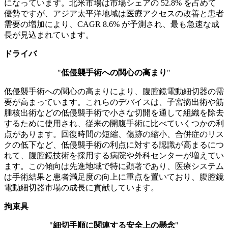
になっています。北米市場は市場シェアの 52.8% を占めて
優勢ですが、アジア太平洋地域は医療アクセスの改善と患者
需要の増加により、CAGR 8.6% が予測され、最も急速な成
長が見込まれています。
ドライバ
"
低侵襲手術への関心の高まり
"
低侵襲手術への関心の高まりにより、腹腔鏡電動細切器の需
要が高まっています。これらのデバイスは、子宮摘出術や筋
腫核出術などの低侵襲手術で小さな​​切開を通して組織を除去
するために使用され、従来の開腹手術に比べていくつかの利
点があります。回復時間の短縮、傷跡の縮小、合併症のリス
クの低下など、低侵襲手術の利点に対する認識が高まるにつ
れて、腹腔鏡技術を採用する病院や外科センターが増えてい
ます。この傾向は先進地域で特に顕著であり、医療システム
は手術結果と患者満足度の向上に重点を置いており、腹腔鏡
電動細切器市場の成長に貢献しています。
拘束具
"
細切手順に関連する安全上の懸念
"