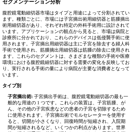
セグメンテーション分析
腹腔鏡電動細切器市場はタイプと用途によって分割されてい
ます。種類ごとに、市場には子宮摘出術用細切器と筋腫摘出
術用細切器があり、それぞれ特定の外科手術用に設計されて
います。アプリケーションの観点から見ると、市場は病院と
診療所に分かれており、これらのデバイスは低侵襲手術に使
用されます。子宮摘出用細切器は主に子宮を除去する婦人科
手術で使用され、筋腫摘出用細切器は筋腫の除去に使用され
ます。これらのセグメントは、さまざまな種類の手術や医療
環境における腹腔鏡細切器に対する需要の変化を反映してお
り、実行される手術の量により病院が主要な消費者となって
います。
タイプ別
子宮摘出術:
子宮摘出手術は、腹腔鏡電動細切器の最も一
般的な用途の 1 つです。これらの装置は、子宮筋腫、が
ん、その他の子宮疾患などの患者の子宮を切除するため
に使用されます。子宮摘出術でモルセレーターを使用す
ると、切開が小さくなり、回復時間が短縮され、入院期
間が短縮されるなど、いくつかの利点があります。世界