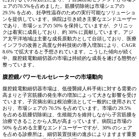
ェアの70.5%を占めました。筋腫切除術は市場シェアの
29.5% を占め、妊孕性温存のための実行可能なソリューショ
ンを提供しています。病院は引き続き主要なエンドユーザー
であり、市場シェアの 50% を保持していますが、クリニッ
クは着実に成長しており、約 30% に貢献しています。アジ
ア太平洋地域は主要な成長原動力として台頭しており、医療
インフラの改善と高度な外科技術の導入増加により、CAGR
8.6% で拡大すると予想されています。こうした傾向が続く
中、腹腔鏡電動細切器の市場は持続的な成長を遂げる態勢が
整っています。
腹腔鏡パワーモルセレーターの市場動向
腹腔鏡電動細切器市場は、低侵襲婦人科手術に対する需要の
高まりと子宮筋腫の発生率の増加によって大きな影響を受け
ています。子宮摘出術は根治療法として一般的に使用されて
おり、市場シェアの 70.5% を占めています。市場の 29.5%
を占める筋腫切除術は、生殖能力を維持しながら子宮筋腫を
治療できることから人気が高まっています。病院は市場の
50% を占める主要なエンドユーザーですが、30% のシェア
を占める診療所は、細切装置技術の進歩によりますます重要