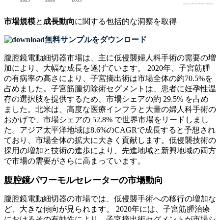
市場規模
と
成長動向
に関する包括的な洞察を取得
無料サンプルをダウンロード
腹腔鏡電動細切器市場は、主に低侵襲婦人科手術の需要の増
加により、大幅な成長を遂げています。 2020年、子宮筋腫
の有病率の高さにより、子宮摘出術は市場全体の約70.5%を
占めました。子宮筋腫切除術セグメントは、患者に妊孕性温
存の選択肢を提供するため、市場シェアの約 29.5% を占め
ました。北米は、高度な医療インフラと大量の婦人科手術の
おかげで、市場シェアの 52.8% で世界市場をリードしまし
た。アジア太平洋地域は8.6%のCAGRで成長すると予想され
ており、市場全体の拡大に大きく貢献します。低侵襲技術の
採用の増加と技術の進歩により、先進地域と新興地域の両方
で市場の需要がさらに高まっています。
腹腔鏡パワーモルセレーターの市場動向
腹腔鏡電動細切器の市場では、低侵襲手術への移行の増加な
ど、大きな傾向が見られます。 2020年には、子宮筋腫治療
におけるその有効性により、子宮摘出術セグメントが市場シ