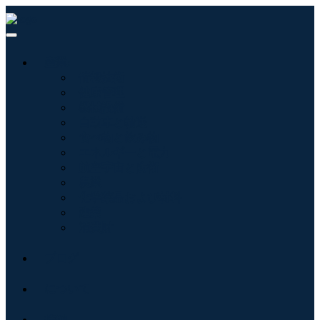
産業:
情報技術
健康管理
機械設備
自動車と輸送
食べ物と飲み物
エネルギーと電力
航空宇宙と防衛
農業
化学薬品および材料
建築
消費財
ブログ
について
接触