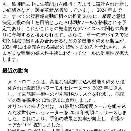
も、筋腫除去中に生殖能力を維持するように設計された新し
い細切器など、製品革新が増加しています。 2024 年まで
に、すべての腹腔鏡電動細切器の推定 20% に、精度と意思
決定支援の向上を目的とした AI 駆動ツールが搭載される予
定であり、これがこれらの先進的なデバイスへの関心の高ま
りに寄与すると考えられます。さらに、単一のデバイスで細
切と組織抽出を組み合わせるなどの多機能を備えた製品が、
2024 年には発売される製品の 15% を占めると予想され、さ
まざまな種類の婦人科手術にわたってツールの汎用性が拡大
します。
最近の動向
メドトロニックは、高度な組織封じ込め機能を備えた強
化された腹腔鏡パワーモルセレーターを 2023 年に導入
し、子宮筋腫手術中のがん転移のリスクを軽減し、病院
での製品採用の 12% 増加に貢献しました。
オリンパス株式会社は、AI 駆動の高精度ツールを組み込
んだ次世代モルセレーターを 2024 年初頭にリリースしま
した。これにより、手術の成果と効率が向上し、市場シ
ェアが 10% 増加しました。
Karl Storz GmbH は、人間工学に基づいたデザインの強化