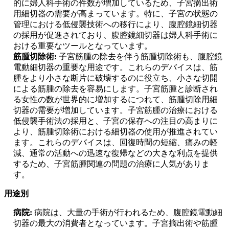
的に婦人科手術の件数が増加しているため、子宮摘出術
用細切器の需要が高まっています。特に、子宮の状態の
管理における低侵襲技術への移行により、腹腔鏡細切器
の採用が促進されており、腹腔鏡細切器は婦人科手術に
おける重要なツールとなっています。
筋腫切除術:
子宮筋腫の除去を伴う筋腫切除術も、腹腔鏡
電動細切器の重要な用途です。これらのデバイスは、筋
腫をより小さな断片に破壊するのに役立ち、小さな切開
による筋腫の除去を容易にします。子宮筋腫と診断され
る女性の数が世界的に増加するにつれて、筋腫切除用細
切器の需要が増加しています。子宮筋腫の治療における
低侵襲手術法の採用と、子宮の保存への注目の高まりに
より、筋腫切除術における細切器の使用が推進されてい
ます。これらのデバイスは、回復時間の短縮、痛みの軽
減、通常の活動への迅速な復帰などの大きな利点を提供
するため、子宮筋腫関連の問題の治療に人気がありま
す。
用途別
病院:
病院は、大量の手術が行われるため、腹腔鏡電動細
切器の最大の消費者となっています。子宮摘出術や筋腫