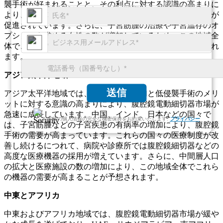
襲手術が好まれることと、その利点に対する認識の高まりに
より、ヨーロッパの病院や診療所では腹腔鏡細切器の採用が
促進されています。さらに、子宮筋腫の治療や子宮温存のオ
プションを求める女性の数が増加しているため、この地域全
体でこれらのデバイスの市場が引き続き拡大すると予想され
ます。
アジア太平洋地域
送信
アジア太平洋地域では、医療投資の増加と低侵襲手術のメリ
ットに対する意識の高まりにより、腹腔鏡電動細切器市場が
急速に成長しています。中国、インド、日本などの国々で
お客様の個人情報の完全な機密保持をお約束いたします.
プライバシー
は、子宮筋腫などの子宮疾患の有病率の増加により、腹腔鏡
手術の需要が高まっています。これらの国々の医療制度が改
善し続けるにつれて、病院や診療所では腹腔鏡細切器などの
高度な医療機器の採用が増えています。さらに、中間層人口
の拡大と医療施設の数の増加により、この地域全体でこれら
の機器の需要が高まることが予想されます。
中東とアフリカ
中東およびアフリカ地域では、腹腔鏡電動細切器市場が緩や