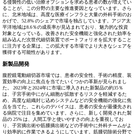
る侵襲性の低い治療オプションを求める患者の数が増えてい
ることが、この分野の主要な推進要因となっています。さら
に、北米地域は、高度な医療インフラと大量の外科手術のお
かげで、52.8% のシェアで市場を独占しています。アジア太
平洋地域は8.6％の成長率が見込まれており、魅力的な投資
対象となっている。改善された安全機能と強化された効率を
組み込んだ次世代細切装置でポートフォリオを拡大すること
に注力する企業は、この拡大する市場でより大きなシェアを
獲得する可能性があります。
新製品開発
腹腔鏡電動細切器市場では、患者の安全性、手術の精度、装
置効率の向上に焦点を当てたいくつかの革新が見られまし
た。 2023年と2024年に市場に導入された新製品の約35％
は、子宮手術中にがん細胞が拡散するリスクを軽減するた
め、高度な組織封じ込めシステムなどの安全機能の強化に焦
点を当てた。これらのデバイスは、患者の安全が最優先され
る病院で注目を集めています。さらに、新しく開発された製
品の 25% は、人間工学と使いやすさの向上を重視してお
り、子宮摘出術や筋腫摘出術などの手術中に外科チームがよ
り効率的に作業できるようにしています。筋腫切除術分野で