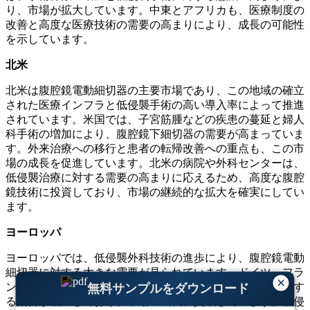
り、市場が拡大しています。中東とアフリカも、医療制度の
改善と高度な医療技術の需要の高まりにより、成長の可能性
を示しています。
北米
北米は腹腔鏡電動細切器の主要市場であり、この地域の確立
された医療インフラと低侵襲手術の高い導入率によって推進
されています。米国では、子宮筋腫などの疾患の蔓延と婦人
科手術の増加により、腹腔鏡下細切器の需要が高まっていま
す。外来治療への移行と患者の転帰改善への重点も、この市
場の成長を促進しています。北米の病院や外科センターは、
低侵襲治療に対する需要の高まりに応えるため、高度な腹腔
鏡技術に投資しており、市場の継続的な拡大を確実にしてい
ます。
ヨーロッパ
ヨーロッパでは、低侵襲外科技術の進歩により、腹腔鏡電動
細切器に対する大きな需要が見られています。ドイツ、フラ
×
ンス、英国などの国々では婦人科手術に腹腔鏡手術を採用す
無料サンプルをダウンロード
る割合が増加しており、市場の成長に貢献しています。低侵