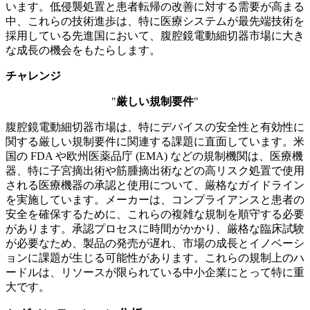
います。低侵襲処置と患者転帰の改善に対する需要が高まる
中、これらの技術進歩は、特に医療システムが最先端技術を
採用している先進国において、腹腔鏡電動細切器市場に大き
な成長の機会をもたらします。
チャレンジ
"
厳しい規制要件
"
腹腔鏡電動細切器市場は、特にデバイスの安全性と有効性に
関する厳しい規制要件に関連する課題に直面しています。米
国の FDA や欧州医薬品庁 (EMA) などの規制機関は、医療機
器、特に子宮摘出術や筋腫摘出術などの高リスク処置で使用
される医療機器の承認と使用について、厳格なガイドライン
を実施しています。メーカーは、コンプライアンスと患者の
安全を確保するために、これらの複雑な規制を順守する必要
があります。承認プロセスに時間がかかり、厳格な臨床試験
が必要なため、製品の発売が遅れ、市場の成長とイノベーシ
ョンに課題が生じる可能性があります。これらの規制上のハ
ードルは、リソースが限られている中小企業にとって特に重
大です。