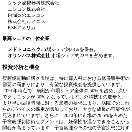
クック泌尿器科株式会社
エシコン株式会社
FemRxのエシコン
株式会社ルメニス
KSEアメリカ
最高シェアの上位企業
メドトロニック
:市場シェア約28％を保有。
オリンパス株式会社
:市場シェア約22％を占めます。
投資分析と機会
腹腔鏡電動細切器市場は、特に婦人科における低侵襲手術の
需要の高まりにより、有望な投資機会を提供しています。
2020 年時点で、病院が市場シェア全体の 50% を占め、次い
でクリニックが 30% となっています。外科技術の進歩と、
より早い回復時間に対する患者の要求により、病院でのこれ
らのデバイスの採用が増加しており、大きな成長の可能性が
見込まれています。さらに、2020年に市場の29.5%を占めた
子宮筋腫切除術セグメントは、妊孕性を温存できることから
関心が高まっています。子宮筋腫やその他の子宮疾患に対す