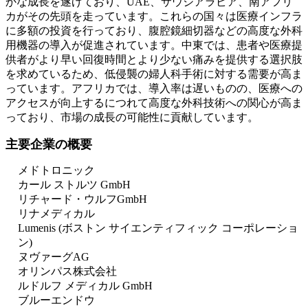
かな成長を遂げており、UAE、サウジアラビア、南アフリ
カがその先頭を走っています。これらの国々は医療インフラ
に多額の投資を行っており、腹腔鏡細切器などの高度な外科
用機器の導入が促進されています。中東では、患者や医療提
供者がより早い回復時間とより少ない痛みを提供する選択肢
を求めているため、低侵襲の婦人科手術に対する需要が高ま
っています。アフリカでは、導入率は遅いものの、医療への
アクセスが向上するにつれて高度な外科技術への関心が高ま
っており、市場の成長の可能性に貢献しています。
主要企業の概要
メドトロニック
カール ストルツ GmbH
リチャード・ウルフGmbH
リナメディカル
Lumenis (ボストン サイエンティフィック コーポレーショ
ン)
ヌヴァーグAG
オリンパス株式会社
ルドルフ メディカル GmbH
ブルーエンドウ