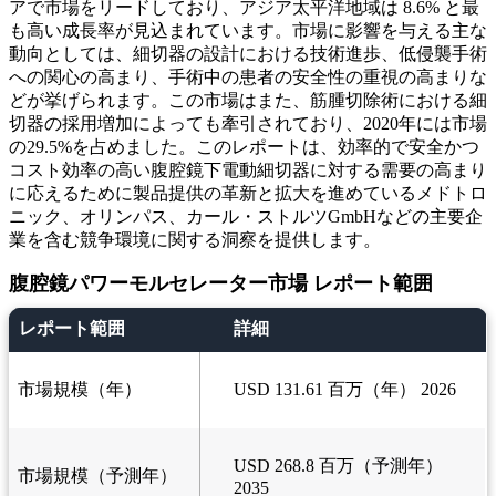
アで市場をリードしており、アジア太平洋地域は 8.6% と最
も高い成長率が見込まれています。市場に影響を与える主な
動向としては、細切器の設計における技術進歩、低侵襲手術
への関心の高まり、手術中の患者の安全性の重視の高まりな
どが挙げられます。この市場はまた、筋腫切除術における細
切器の採用増加によっても牽引されており、2020年には市場
の29.5%を占めました。このレポートは、効率的で安全かつ
コスト効率の高い腹腔鏡下電動細切器に対する需要の高まり
に応えるために製品提供の革新と拡大を進めているメドトロ
ニック、オリンパス、カール・ストルツGmbHなどの主要企
業を含む競争環境に関する洞察を提供します。
腹腔鏡パワーモルセレーター市場 レポート範囲
レポート範囲
詳細
市場規模（年）
USD 131.61 百万（年） 2026
USD 268.8 百万（予測年）
市場規模（予測年）
2035