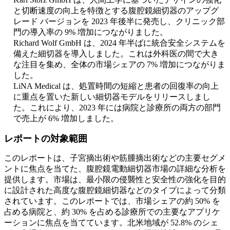
と切断速度の向上を特徴とする腹腔鏡細切器のアップグ
レード バージョンを 2023 年後半に発売し、クリニック部
門の導入率の 9% 増加につながりました。
Richard Wolf GmbH は、2024 年半ばに統合安全システムを
備えた細切器を導入しました。これは外科医の間で大き
な注目を集め、全体の市場シェアの 7% 増加につながりま
した。
LiNA Medical は、処置時間の短縮と患者の回復率の向上
に重点を置いた新しい細切器モデルをリリースしまし
た。これにより、2023 年には病院と診療所の両方の部門
で売上が 6% 増加しました。
レポートの対象範囲
このレポートは、子宮摘出術や筋腫摘出術などの主要セグメ
ントに焦点を当てた、腹腔鏡電動細切器市場の詳細な分析を
提供します。市場は、最小限の侵襲性と安全性の強化を目的
に設計された高度な腹腔鏡細切器などのタイプによって分類
されています。このレポートでは、市場シェアの約 50% を
占める病院と、約 30% を占める診療所での主要なアプリケ
ーションに焦点を当てています。北米地域が 52.8% のシェ