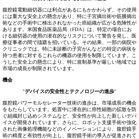
腹腔鏡電動細切器には利点があるにもかかわらず、その使用
には重大な安全上の懸念があり、特に子宮摘出術や筋腫摘出
術などの手術中に検出されなかった癌組織が広がる危険性が
あります。米国食品医薬品局（FDA）は、特定の場合にお
ける細切器の使用の潜在的なリスクについて警告を発し、医
療従事者の間で躊躇を招いている。その結果、一部の病院や
クリニックでは、特に未診断の子宮がんなどの特定の病状を
持つ患者に対するこれらの機器の使用を制限しています。こ
うした安全上の懸念により、特に規制基準が厳しい地域では
市場の成長が制限されています。
機会
"
デバイスの安全性とテクノロジーの進歩
"
腹腔鏡パワーモルセレーター技術の進歩は、市場成長の機会
をもたらしています。処置中に潜在的に癌性細胞の拡散を防
ぐ組織封じ込めシステムなど、安全性が向上した新しいデバ
イスが開発されています。さらに、ロボット支援手術や強化
された画像処理機能など​​のイノベーションにより、腹腔鏡手
術の精度と有効性が向上し、腹腔鏡手術の導入が促進されて