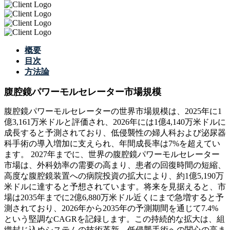
概要
目次
方法論
腹腔鏡パワーモルセレーター市場規模
腹腔鏡パワーモルセレーターの世界市場規模は、2025年に1
億3,161万米ドルと評価され、2026年には1億4,140万米ドルに
成長すると予測されており、低侵襲性の婦人科および泌尿器
科手術の導入増加に支えられ、年間成長率は7%を超えてい
ます。 2027年までに、世界の腹腔鏡パワーモルセレーター
市場は、外科効率の需要の高まり、患者の回復時間の短縮、
高度な腹腔鏡装置への病院投資の拡大により、約1億5,190万
米ドルに達すると予想されています。将来を見据えると、市
場は2035年までに2億6,880万米ドル近くにまで急増すると予
測されており、2026年から2035年の予測期間を通じて7.4%
という堅調なCAGRを記録します。この持続的な拡大は、組
織封じ込めシステムの技術革新、低侵襲手術への関心の高ま