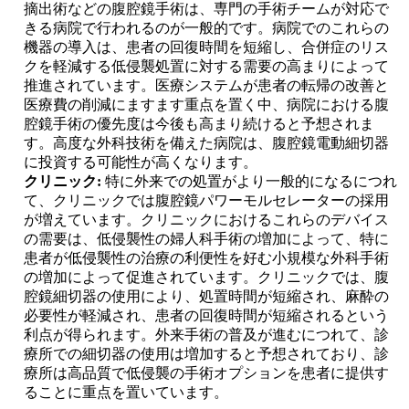
摘出術などの腹腔鏡手術は、専門の手術チームが対応で
きる病院で行われるのが一般的です。病院でのこれらの
機器の導入は、患者の回復時間を短縮し、合併症のリス
クを軽減する低侵襲処置に対する需要の高まりによって
推進されています。医療システムが患者の転帰の改善と
医療費の削減にますます重点を置く中、病院における腹
腔鏡手術の優先度は今後も高まり続けると予想されま
す。高度な外科技術を備えた病院は、腹腔鏡電動細切器
に投資する可能性が高くなります。
クリニック:
特に外来での処置がより一般的になるにつれ
て、クリニックでは腹腔鏡パワーモルセレーターの採用
が増えています。クリニックにおけるこれらのデバイス
の需要は、低侵襲性の婦人科手術の増加によって、特に
患者が低侵襲性の治療の利便性を好む小規模な外科手術
の増加によって促進されています。クリニックでは、腹
腔鏡細切器の使用により、処置時間が短縮され、麻酔の
必要性が軽減され、患者の回復時間が短縮されるという
利点が得られます。外来手術の普及が進むにつれて、診
療所での細切器の使用は増加すると予想されており、診
療所は高品質で低侵襲の手術オプションを患者に提供す
ることに重点を置いています。