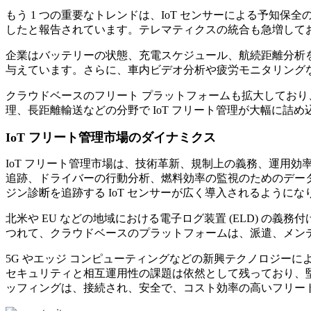
もう 1 つの重要なトレンドは、IoT センサーによる予知
したと報告されています。テレマティクスの統合も急増しており、世
企業はバッテリーの状態、充電スケジュール、航続距離分析を監
与えています。さらに、車内ビデオ分析や疲労モニタリング
クラウドベースのフリート プラットフォームも拡大しており
理、長距離輸送などの分野で IoT フリート管理が大幅に詰
IoT フリート管理市場のダイナミクス
IoT フリート管理市場は、技術革新、規制上の義務、運用
追跡、ドライバーの行動分析、燃料効率の監視のためのデー
ジン診断を追跡する IoT センサーが広く導入されるようにな
北米や EU などの地域における電子ログ装置 (ELD) の
つれて、クラウドベースのプラットフォームは、派遣、メン
5G やエッジ コンピューティングなどの新興テクノロジー
セキュリティと相互運用性の課題は依然として残っており、堅
ッフィングは、接続され、安全で、コスト効率の高いフリー