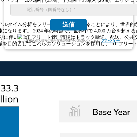
ラットフォームの移行 (25%)、予知保全の導入 (20%)、エッジ
送信
跡、リアルタイム分析をフリート運用に統合することにより、世
ます。 2024 年の時点で、世界中で 4,000 万台を超える
りに伴い、IoT フリート管理市場はトラック輸送、配送、公
お客様の個人情報の完全な機密保持をお約束いたします.
プライバシー
を目的としてこれらのソリューションを採用し、IoT フリー