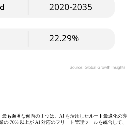
も顕著な傾向の 1 つは、AI を活用したルート最適化の導
業の 70% 以上が AI 対応のフリート管理ツールを統合して、