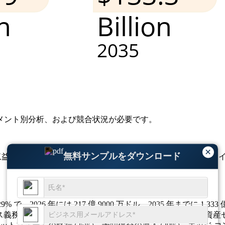
メント別分析、および競合状況
が必要です。
×
無料サンプルをダウンロード
ドルの収益に貢献し、テレマティクス、車両接続性、およびリアルタイム
。
22.29% で、2026 年には 217 億 9000 万ドル、2035 年まで
務 (22%)、燃料最適化 (19%)、電気自動車統合 (15%)、資産