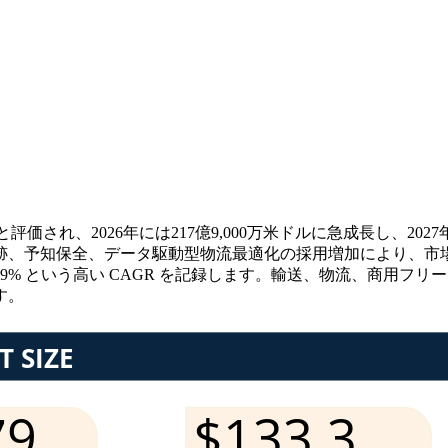
ルと評価され、2026年には217億9,000万米ドルに急成長し、20
、予知保全、データ駆動型物流最適化の採用増加により、市場は
中に 22.29% という高い CAGR を記録します。輸送、物流、商
す。