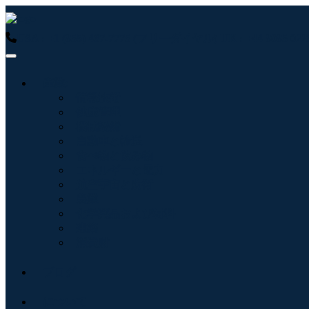
USA : +1 (855) 467-7775 (フリーダイヤル)
UK : +44 8085 
産業:
情報技術
健康管理
機械設備
自動車と輸送
食べ物と飲み物
エネルギーと電力
航空宇宙と防衛
農業
化学薬品および材料
建築
消費財
ブログ
について