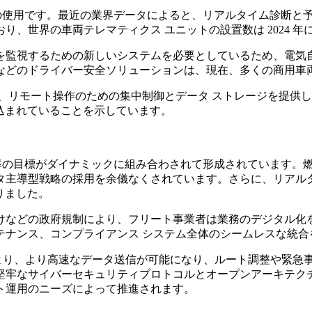
保全の使用です。最近の業界データによると、リアルタイム診断と予
界の車両テレマティクス ユニットの設置数は 2024 年に 5
視するための新しいシステムを必要としているため、電気自動車 
などのドライバー安全ソリューションは、現在、多くの商用車
、リモート操作のための集中制御とデータ ストレージを提供
め込まれていることを示しています。
効率の目標がダイナミックに組み合わされて形成されています。
タ主導型戦略の採用を余儀なくされています。さらに、リアル
りました。
義務付けなどの政府規制により、フリート事業者は業務のデジタル化
テナンス、コンプライアンス システム全体のシームレスな統合
により、より高速なデータ送信が可能になり、ルート調整や緊急
牢なサイバーセキュリティプロトコルとオープンアーキテクチャ
ト運用のニーズによって推進されます。