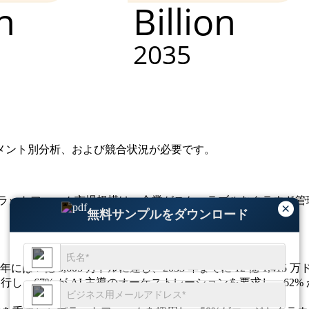
メント別分析、および競合状況
が必要です。
プラットフォーム市場規模は、企業がスケーラブルなクラウド管
×
無料サンプルをダウンロード
25 年には 7 億 5,605 万ドルに達し、2033 年までに 12 億 1,
移行し、67% が AI 主導のオーケストレーションを要求し、62