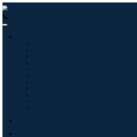
USA : +1 (855) 467-7775 (フリーダイヤル)
UK : +44 8085 
産業:
情報技術
健康管理
機械設備
自動車と輸送
食べ物と飲み物
エネルギーと電力
航空宇宙と防衛
農業
化学薬品および材料
建築
消費財
ブログ
について