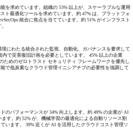
機能を求めています。組織の 53% 以上が、スケーラブルな運用
スト最適化ツールを求めています。約 47% は、プラットフォ
ecOps 統合に焦点を当てています。約 51% がインフラスト
す。
ウド環境にわたる統合された監視、自動化、ガバナンスを要求して
投資内で災害復旧計画を必要としています。 45% 以上の企業
のためのゼロトラスト セキュリティ フレームワークを優先し
続可能で低炭素なクラウド管理イニシアチブの必要性を強調して
フォーマンスが 34% 向上します。約 49% の企業が AI
います。約 52% が、機械学習の最適化による自動リソース割
います。 39% 近くが AI を活用したクラウドコスト管理ソ
。