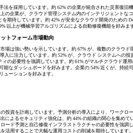
手法を採用しています。約 62% の企業が統合された災害復旧
 以上の企業が、クラウド管理システム内のインテリジェントなコ
しています。約 42% が安全なクラウド開発のための DevS
 59% 以上が機械学習アルゴリズムによる自動修復機能を好みま
ラットフォーム市場動向
り、市場は強い勢いを示しています。約 67% が、複数のクラ
ムの導入に注力しています。約 52% が、クラウド システムへの
ィの必要性を強調しています。約 61% がマルチクラウド運用
ズ可能なダッシュボードを好みます。企業の 54% 近くが、持
ソリューションを好みます。
への投資を計画しています。予測分析の導入により、ワークロードのパ
出によるセキュリティ強化は、約 44% の組織の関心を集めて
ークロード予測と自己修復インフラストラクチャの必要性を強調して
自動化を活用することで大幅な運用コストの削減を期待しています