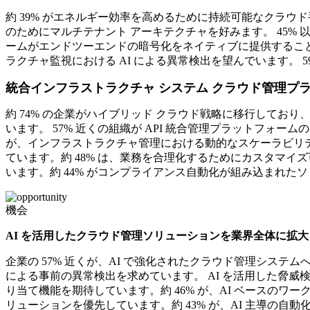
約 39% がエネルギー効率を高めるために持続可能なクラウド
のためにマルチテナント アーキテクチャを好みます。 45%
ームがエンドツーエンドの暗号化をネイティブに提供することを期待
ラクチャ監視における AI による異常検出を望んでいます。
統合インフラストラクチャ システム クラウド管理プ
約 74% の企業がハイブリッド クラウド戦略に移行してお
います。 57% 近くの組織が API 統合管理プラットフォー
が、インフラストラクチャ管理における動的なスケーラビリテ
ています。約 48% は、業務を合理化するためにカスタマイ
います。約 44% がコンプライアンス自動化が組み込まれた
機会
AI を活用したクラウド管理ソリューションを業界全体に拡大
企業の 57% 近くが、AI で強化されたクラウド管理システム
による事前の異常検出を求めています。 AI を活用した脅威検
り当て機能を期待しています。約 46% が、AI ベースのワ
リューションを優先しています。約 43% が、AI 主導の