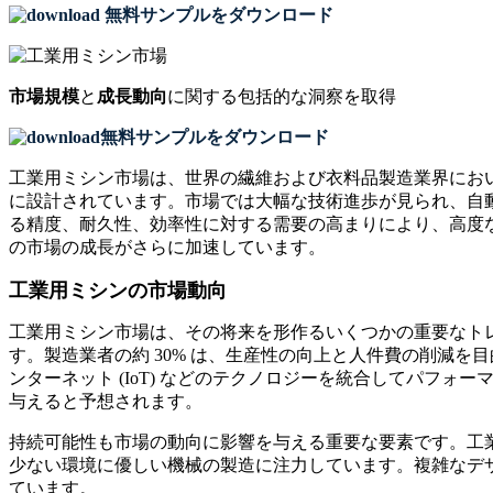
無料サンプルをダウンロード
市場規模
と
成長動向
に関する包括的な洞察を取得
無料サンプルをダウンロード
工業用ミシン市場は、世界の繊維および衣料品製造業界にお
に設計されています。市場では大幅な技術進歩が見られ、自
る精度、耐久性、効率性に対する需要の高まりにより、高度
の市場の成長がさらに加速しています。
工業用ミシンの市場動向
工業用ミシン市場は、その将来を形作るいくつかの重要なトレ
す。製造業者の約 30% は、生産性の向上と人件費の削減を目
ンターネット (IoT) などのテクノロジーを統合してパフォ
与えると予想されます。
持続可能性も市場の動向に影響を与える重要な要素です。工業
少ない環境に優しい機械の製造に注力しています。複雑なデ
ています。