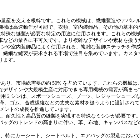
の量産を支える根幹です。これらの機械は、繊維製造やアパレ
の機械は高速動作が可能で、衣類、室内装飾品、その他の基本的
特殊な縫製が必要な特定の用途に使用されます。これらの機械は
車などの業界に不可欠です。より複雑なデザインや素材を扱う
ンや室内装飾品によく使用される、複雑な装飾ステッチを作成
、繊細な縫製が要求される市場で注目を集めています。カスタ
ります。
であり、市場総需要の約 50% を占めています。これらの機
なデザインや大規模生産に対応できる専用機械の需要が高まっ
業用ミシンは、スポーツシューズ、ブーツ、レジャーシューズ
は、革、ゴム、合成繊維などの丈夫な素材を縫うように設計され
グメントの成長を推進しています。
、耐久性と高品質の縫製を実現する特殊なミシンが必要です。こ
バッグのトレンドの高まりに伴い、革、布地、キャンバスなど
は、特にカーシート、シートベルト、エアバッグの製造におい