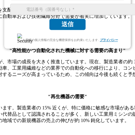
を支配しており、世界シェアの40%以上を占めています。この
に自動車および技術繊維分野で需要が着実に増加しています。
送信
お客様の個人情報の完全な機密保持をお約束いたします.
プライバシー
"高性能かつ自動化された機械に対する需要の高まり"
、市場の成長を大きく推進しています。現在、製造業者の約 3
車、工業用繊維などの業界での自動化への移行により、コンピュ
対するニーズが高まっているため、この傾向は今後も続くと予
"再生機器の需要"
ます。製造業者の 15% 近くが、特に価格に敏感な市場があ
い代替品として認識されることが多く、新しい工業用ミシンの
地域での新規機器の売上の伸びが約 10% 鈍化しています。