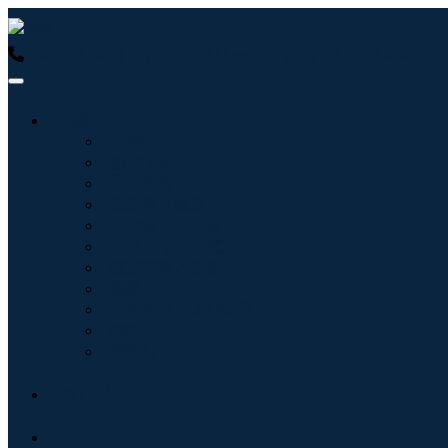
USA : +1 (855) 467-7775 (フリーダイヤル)
UK : +44 8085 
産業:
情報技術
健康管理
機械設備
自動車と輸送
食べ物と飲み物
エネルギーと電力
航空宇宙と防衛
農業
化学薬品および材料
建築
消費財
ブログ
について