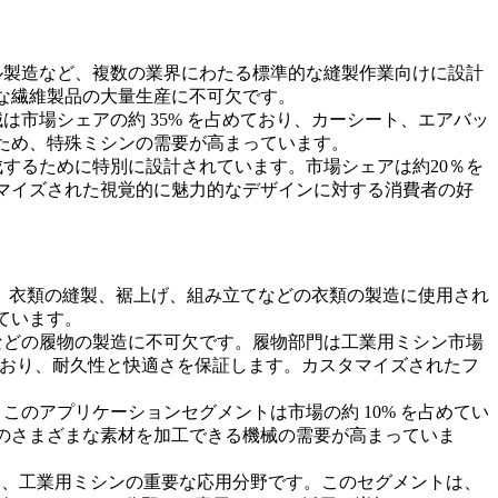
ル製造など、複数の業界にわたる標準的な縫製作業向けに設計
な繊維製品の大量生産に不可欠です。
市場シェアの約 35% を占めており、カーシート、エアバッ
ため、特殊ミシンの需要が高まっています。
するために特別に設計されています。市場シェアは約20％を
マイズされた視覚的に魅力的なデザインに対する消費者の好
械は、衣類の縫製、裾上げ、組み立てなどの衣類の製造に使用され
ています。
などの履物の製造に不可欠です。履物部門は工業用ミシン市場
ており、耐久性と快適さを保証します。カスタマイズされたフ
のアプリケーションセグメントは市場の約 10% を占めてい
のさまざまな素材を加工できる機械の需要が高まっていま
て、工業用ミシンの重要な応用分野です。このセグメントは、