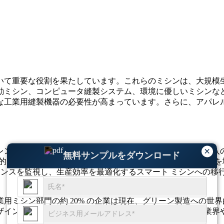
いて重要な役割を果たしています。これらのミシンは、大規模
動ミシン、コンピュータ縫製システム、環境に優しいミシンな
な工業用縫製機器の必要性が高まっています。さらに、アパレ
×
ンドを経験しています。製造プロセスにおける自動化の導入の
無料サンプルをダウンロード
的として、すでに自動化された機械を導入しています。勢いを増して
ーマンスを監視し、生産効率を最適化するスマート ミシンへの移
用ミシン部門の約 20% の企業は現在、グリーン製造への世
ザインに対応できる高精度ミシンの需要も、特にアパレル業界や