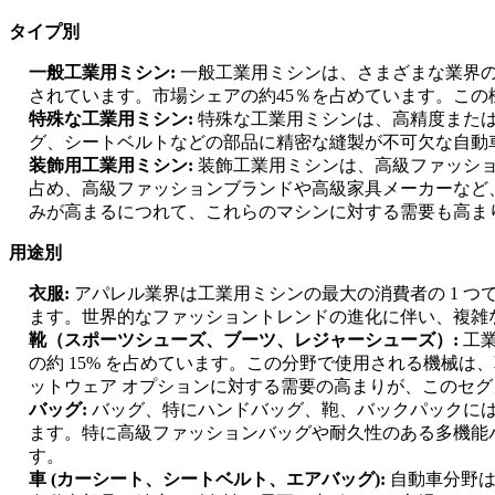
タイプ別
一般工業用ミシン:
一般工業用ミシンは、さまざまな業界
されています。市場シェアの約45％を占めています。こ
特殊な工業用ミシン:
特殊な工業用ミシンは、高精度または
グ、シートベルトなどの部品に精密な縫製が不可欠な自動
装飾用工業用ミシン:
装飾工業用ミシンは、高級ファッショ
占め、高級ファッションブランドや高級家具メーカーなど
みが高まるにつれて、これらのマシンに対する需要も高ま
用途別
衣服:
アパレル業界は工業用ミシンの最大の消費者の 1 つ
ます。世界的なファッショントレンドの進化に伴い、複雑
靴（スポーツシューズ、ブーツ、レジャーシューズ）:
工
の約 15% を占めています。この分野で使用される機械
ットウェア オプションに対する需要の高まりが、このセ
バッグ:
バッグ、特にハンドバッグ、鞄、バックパックには
ます。特に高級ファッションバッグや耐久性のある多機能
す。
車 (カーシート、シートベルト、エアバッグ):
自動車分野