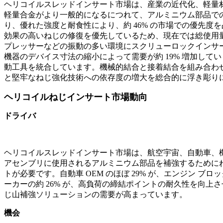
ヘリコイルスレッドインサート市場は、産業の近代化、軽量材
軽量合金がより一般的になるにつれて、アルミニウム部品での
り、優れた強度と耐食性により、約 46% の市場での優先度
効果の高いねじの修復を優先しているため、現在では総使用量
プレッサーなどの振動の多い環境にスクリューロックインサ
機器のデバイス寸法の縮小によって需要が約 19% 増加して
動工具を統合しています。機械的結合と接着結合を組み合わせ
と堅牢なねじ強化技術への依存度の増大を総合的に浮き彫り
ヘリコイルねじインサート市場動向
ドライバ
ヘリコイルスレッドインサート市場は、航空宇宙、自動車、機
アセンブリに使用されるアルミニウム部品を補強するためにね
トが必要です。自動車 OEM のほぼ 29% が、エンジン
ーカーの約 26% が、高負荷の締結ポイントの耐久性を向
じ山補強ソリューションの需要が高まっています。
機会