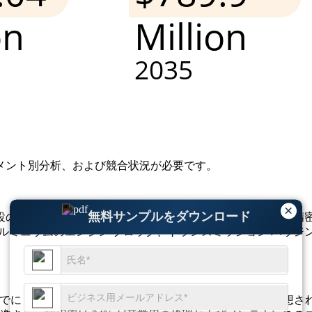
メント別分析、および競合状況
が必要です。
×
無料サンプルをダウンロード
設の約28%が航空宇宙および防衛用途をサポートするために精
アルミニウムのエンジン ブロック、トランスミッション ハウ
 年までに 7 億 8,990 万に達し、5.4% の CAGR で成長すると予想