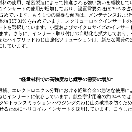
料の使用、精密製造によって推進される強い勢いを経験してい
インサートの使用が増加しており、設置需要のほぼ 39% を
を占めています。もう 1 つの重要な傾向は、メンテナンスお
のほぼ 31% を占めています。スクリューロックインサートの
ートを選択しています。小型およびマイクロサイズのインサー
います。さらに、インサート取り付けの自動化も拡大しており、生
たハイブリッドねじ山強化ソリューションは、新たな開発のほぼ
にしています。
"軽量材料での高強度ねじ継手の需要の増加"
械、エレクトロニクス分野における軽量合金の急速な使用により
じインサートに依存しています。航空宇宙用途の約 34% で
 ブロックやトランスミッション ハウジングのねじ山の破損を防
上させるためにヘリコイル インサートを採用しています。こう