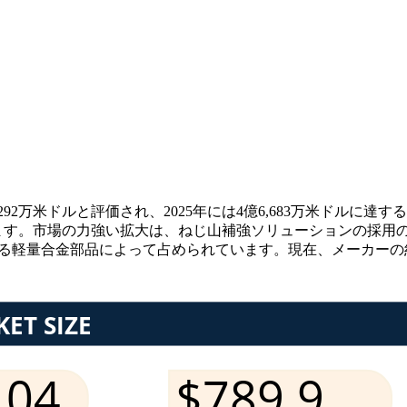
2万米ドルと評価され、2025年には4億6,683万米ドルに達すると
ています。市場の力強い拡大は、ねじ山補強ソリューションの採
する軽量合金部品によって占められています。現在、メーカーの約