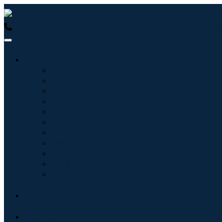
USA : +1 (855) 467-7775 (フリーダイヤル)
UK : +44 8085 
産業:
情報技術
健康管理
機械設備
自動車と輸送
食べ物と飲み物
エネルギーと電力
航空宇宙と防衛
農業
化学薬品および材料
建築
消費財
ブログ
について