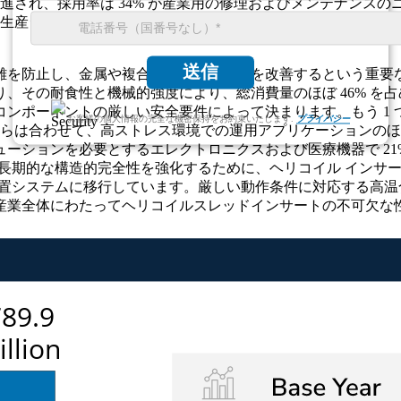
て促進され、採用率は 34% が産業用の修理およびメンテナンス
自動生産システム全体でタングレスインサートの使用が 28% 近
送信
を防止し、金属や複合材料の荷重分散を改善するという重要な
その耐食性と機械的強度により、総消費量のほぼ 46% を占め
ンポーネントの厳しい安全要件によって決まります。もう 1 
お客様の個人情報の完全な機密保持をお約束いたします.
プライバシー
れらは合わせて、高ストレス環境での運用アプリケーションのほぼ
ーションを必要とするエレクトロニクスおよび医療機器で 21
トの長期的な構造的完全性を強化するために、ヘリコイル イン
動設置システムに移行しています。厳しい動作条件に対応する高
産業全体にわたってヘリコイルスレッドインサートの不可欠な