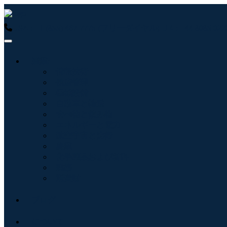
USA : +1 (855) 467-7775 (フリーダイヤル)
UK : +44 8085 
産業:
情報技術
健康管理
機械設備
自動車と輸送
食べ物と飲み物
エネルギーと電力
航空宇宙と防衛
農業
化学薬品および材料
建築
消費財
ブログ
について