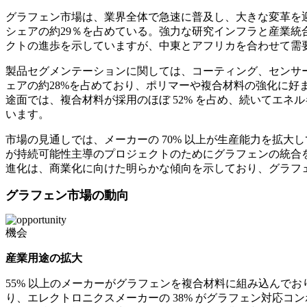
グラフェン市場は、業界全体で急速に普及し、大きな変革を
シェアの約29％を占めている。強力な研究インフラと産業統合
クトの進歩を示していますが、中東とアフリカを合わせて需要
製品セグメンテーションに関しては、コーティング、センサー
ェアの約28%を占めており、ポリマーや複合材料の強化に好
途面では、複合材料が採用のほぼ 52% を占め、続いてエネル
います。
市場の見通しでは、メーカーの 70% 以上が生産能力を拡大
が持続可能性主導のプロジェクトのためにグラフェンの統合を
進化は、商業化に向けた明らかな傾向を示しており、グラフ
グラフェン市場の動向
機会
産業用途の拡大
55% 以上のメーカーがグラフェンを複合材料に組み込んでお
り、エレクトロニクスメーカーの 38% がグラフェン対応コ