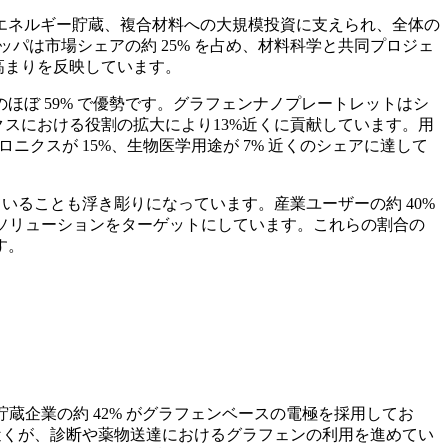
エネルギー貯蔵、複合材料への大規模投資に支えられ、全体の
ッパは市場シェアの約 25% を占め、材料科学と共同プロジェ
高まりを反映しています。
ぼ 59% で優勢です。グラフェンナノプレートレットはシ
スにおける役割の拡大により13%近くに貢献しています。用
ニクスが 15%、生物医学用途が 7% 近くのシェアに達して
ていることも浮き彫りになっています。産業ユーザーの約 40%
量ソリューションをターゲットにしています。これらの割合の
す。
蔵企業の約 42% がグラフェンベースの電極を採用してお
 近くが、診断や薬物送達におけるグラフェンの利用を進めてい