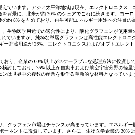
迎えています。アジア太平洋地域は現在、エレクトロニクス、
を背景に、北米が約 30% のシェアでこれに続きます。ヨーロ
の約 8% を占めており、再生可能エネルギー用途への注目の
、生物医学用途での適合性により、酸化グラフェンが使用量のほ
まれていますが、純粋な単層グラフェンは高性能エレクトロニク
ギー貯蔵用途が 26%、エレクトロニクスおよびオプトエレクトロ
しており、企業の 60% 以上がスケーラブルな処理方法に投資し
検討しており、35% 以上が自動車および航空宇宙分野の軽
ェンは世界中の複数の産業を形作る革新的な材料となっていま
り、グラフェン市場はチャンスが高まっています。エネルギー貯
ンポーネントに投資しています。さらに、生物医学企業の 30%