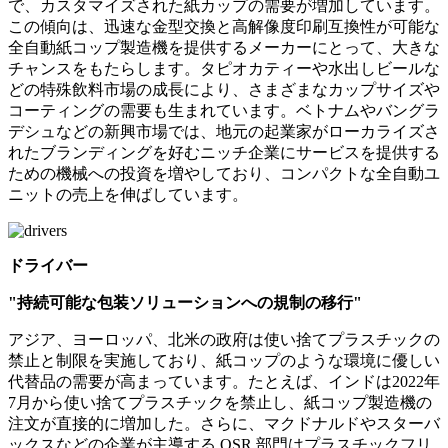
で、カスタマイズされた紙カップの需要が増加しています。
この傾向は、迅速な金型交換と高解像度印刷互換性が可能な
全自動紙コップ製造機を提供するメーカーにとって、大きな
チャンスをもたらします。タピオカティーや水出しビールな
どの特殊飲料市場の成長により、さまざまなカップサイズや
コーティングの需要も生まれています。ベトナムやバングラ
デシュなどの新興市場では、地元の起業家がローカライズさ
れたブランディングを好むニッチ企業にサービスを提供する
ための機械への投資を増やしており、コンパクトな全自動ユ
ニットの売上を伸ばしています。
ドライバー
"持続可能な包装ソリューションへの規制の移行"
アジア、ヨーロッパ、北米の政府は使い捨てプラスチックの
禁止と制限を実施しており、紙コップのような環境に優しい
代替品の需要が高まっています。たとえば、インドは2022年
7月から使い捨てプラスチックを禁止し、紙コップ製造機の
注文が直接的に増加した。さらに、マクドナルドやスターバ
ックスなどの企業が主導する QSR 部門はプラスチックフリ