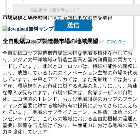
市場規模
と
成長動向
に関する包括的な洞察を取得
送信
無料サンプルをダウンロード
全自動紙コップ製造機市場の地域展望
お客様の個人情報の完全な機密保持をお約束いたします.
プライバシー
全自動紙コップ製造機市場は大幅な地域多様化を示してお
り、アジア太平洋地域が製造生産高と国内消費量の両方でリ
ードしています。北米とヨーロッパは、持続可能性の義務に
より、成熟しているもののイノベーション主導の市場を代表
しています。中東とアフリカでは、まだ発展途上ではありま
すが、環境規制と都市化に対する意識の高まりにより、急速
な導入が見られます。市場の拡大は、食品サービスの自動
化、エコ包装のトレンド、および地域限定のカップのブラン
ディング需要に対する地域特有の投資によってさらに支えら
れています。地域のサプライチェーン、人件費、政策上のイ
ンセンティブは、これらの地域における全自動機械の流通と
需要に影響を与え続けており、生産能力における地域の競争
力を強化しています。