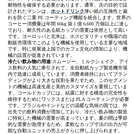
耐熱性を確保する必要があります。通常、次の目的で設
計されたマシンは、
ホットドリンク
厚い紙の互換性と漏
れを防ぐ二重 PE コーティング機能を統合します。世界の
コーヒー消費量は年間 60kg 袋 1 億 6,600 万個以上に達し
ており、耐久性のある紙カップの需要は依然として高い
です。ヨーロッパと北米は、ホスピタリティや職場の自
動販売環境でこのような機械を使用している主要な地域
です。特に発展途上国でのカフェ文化の増加により、機
械の設置が促進されています。
冷たい飲み物の用途
:スムージー、ミルクシェイク、アイ
ス飲料の人気に牽引されて、全自動紙カップ製造機市場
内で急速に成長しています。消費者維持においてブラン
ディングがより大きな役割を果たすため、このセグメン
トの機械は高速生産と美的カスタマイズを重視していま
す。コールドカップには、結露に対する構造の完全性を
維持するためにワックスまたは PLA コーティングが必要
です。ブラジルやインドなどの温暖な気候の国では、外
出先での飲料消費が増加しており、冷たい飲み物の製造
に特化した機械の需要が高まっています。夏の間は季節
的な需要が急増するため、柔軟なカップ寸法の出力が可
能な自動ユニットの売上がさらに押し上げられます。