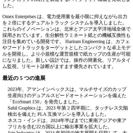
した。
Omex Enterprises は、電力使用量を最小限に抑えながら出力
を 2 倍にするデュアルトラック システムを導入しました。
これらのイノベーションは、北米とアジア太平洋地域全体で
採用されています。生分解性ラミネート紙との機械互換性も
注目を集めている開発です。 Hariram Engineering は、カフェ
やフードトラックをターゲットとしたコンパクトな卓上モデ
ルを開発し、より小規模な運営規模で紙カップの生産が可能
になりました。新しい設計では、操作の簡素化、リアルタイ
ム監視、リモート診断がますます優先されています。
最近の 5 つの進展
2023年、アマンインペックスは、マルチサイズのカップ
生産向けのデュアルスピードオートメーションを備えた
「EcoSmart 150」を発売しました。
Sahil Graphics は、2023 年第 2 四半期に、タッチレス欠陥
検出を備えた PLA 互換マシンを導入しました。
ネスコ・インドは、2024年半ばまでに東南アジアや東ア
フリカを含む22カ国以上に輸出事業を拡大した。
Jain Industries は、2024 年初頭の地方展開を目指して、太