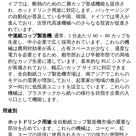
イプでは、断熱のための二層カップ形成機能も提供さ
れ、ホットドリンク用途に対応します。パッケージング
の自動化が普及している中国、韓国、ドイツでは導入が
進んでおり、次世代高速機械へのさらなる投資が促進さ
れています。
中速紙コップ製造機
: 通常、1 分あたり 60 ～ 80 カップを
生産し、中小企業で広く採用されています。これらの機
械は費用対効果が高く、占有スペースが少なく、適度な
電力を必要とするため、都市部および半都市部での局地
的なカップ生産に適しています。基本的な PLC システム
が装備されており、幅広いカップ サイズに対応できま
す。全自動紙コップ製造機市場は、南アジアでこれらの
モデルの需要が増加しており、起業家が地域の食品ベン
ダー向けに低投資ユニットを設立しています。これらの
機械は、プラスチックから紙への移行を目指す企業の入
り口として機能します。
用途別
ホットドリンク用途
:全自動紙コップ製造機市場の重要な
部分を占めています。これらの機械は、コーヒー、紅
茶、スープの提供に使用されるカップの強力な密閉性と