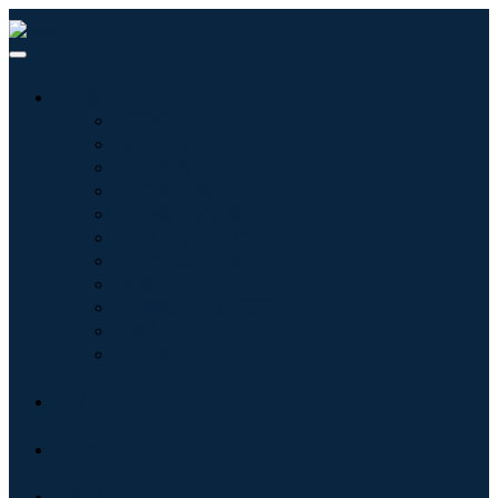
産業:
情報技術
健康管理
機械設備
自動車と輸送
食べ物と飲み物
エネルギーと電力
航空宇宙と防衛
農業
化学薬品および材料
建築
消費財
ブログ
について
接触