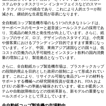
ステムやタッチスクリーン インターフェイスなどのスマー
ト テクノロジーの統合であり、これにより人的エラーが削
減され、継続的な生産監視が容易になります。
全自動紙コップ製造機市場のもう1つの大きなトレンドは、
サーボベースのモーターと超音波シールシステムの採用であ
り、完成品の耐久性と衛生性が向上しています。さらに、紙
コップのサイズ、ロゴ、デザインのカスタマイズは、小売業
や接客業におけるブランディング目的でますます重要になっ
ています。インド、中国、東南アジア諸国などの国々は、低
コストの労働力の入手可能性とインスタント飲料の国内消費
量の増加により、製造拠点となっています。
さらに、全自動紙カップ製造機市場は、プラスチックカップ
の段階的廃止を目的とした政府の規制によって形成されてい
ます。これにより、リサイクル可能な食品グレードの材料を
サポートする機械への研究開発投資が促進され、FDA およ
び EU の基準への準拠が確保されています。省エネ暖房シス
テムや自動故障検出などの技術革新も、新モデルの重要なセ
ールスポイントとして浮上しています。
全自動紙コップ製造機の市場動向