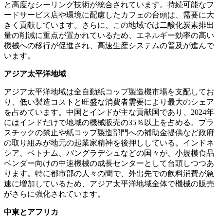
と高度なシーリング技術が統合されています。持続可能なフ
ードサービス店や環境に配慮したカフェの台頭は、需要に大
きく貢献しています。さらに、この地域では二酸化炭素排出
量の削減に重点が置かれているため、エネルギー効率の高い
機械への移行が促進され、高速生産システムの普及が進んで
います。
アジア太平洋地域
アジア太平洋地域は全自動紙コップ製造機市場を支配してお
り、低い製造コストと旺盛な消費者需要により最大のシェア
を占めています。中国とインドが主な貢献国であり、2024年
にはインドだけで地域の機械販売の35％以上を占める。プラ
スチックの禁止や紙コップ製造部門への補助金提供など政府
の取り組みが地元の起業家精神を後押ししている。インドネ
シア、ベトナム、バングラデシュなどの国々が、小規模食品
ベンダー向けの中速機械の成長センターとして台頭しつつあ
ります。特に都市部の人々の間で、外出先での飲料消費が急
速に増加しているため、アジア太平洋地域全体で機械の販売
がさらに強化されています。
中東とアフリカ