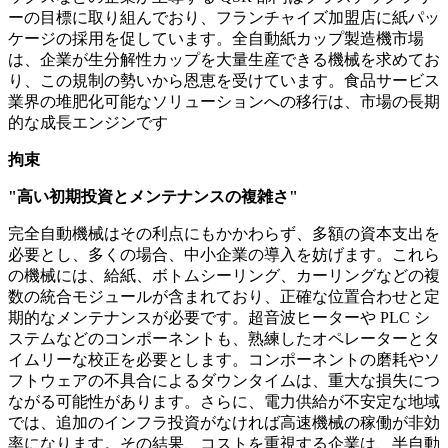
ーの目標に取り組んでおり、フランチャイズ加盟店に紙パッ
ケージの採用を促しています。全自動紙カップ製造機市場
は、企業が生分解性カップを大量生産できる機械を求めてお
り、この規制の勢いから恩恵を受けています。食品サービス
業界の堆肥化可能なソリューションへの移行は、市場の長期
的な成長エンジンです
拘束
"高い初期投資とメンテナンスの複雑さ"
完全自動機械はその利点にもかかわらず、多額の資本支出を
必要とし、多くの場合、中小企業の導入を妨げます。これら
の機械には、給紙、ボトムシーリング、カーリングなどの複
数の統合モジュールが含まれており、正確な位置合わせと定
期的なメンテナンスが必要です。超音波ヒーターや PLC シ
ステムなどのコンポーネントも、熟練したオペレーターとタ
イムリーな校正を必要とします。コンポーネントの磨耗やソ
フトウェアの不具合によるダウンタイムは、重大な損失につ
ながる可能性があります。さらに、電力供給が不安定な地域
では、追加のインフラ投資がなければ高速機械の稼働が非効
率になります。その結果、コストを重視する企業は、半自動