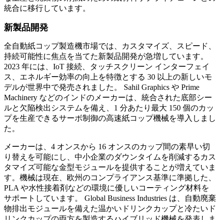
統合に移行しています。
新製品開発
全自動紙コップ製造機市場では、カスタマイズ、スピード、
持続可能性に焦点を当てた新製品開発が急増しています。
2023 年には、IoT 接続、タッチスクリーン インターフェイ
ス、エネルギー効率の向上を特徴とする 30 以上の新しいモ
デルが世界中で発売されました。 Sahil Graphics や Prime
Machinery などのインドのメーカーは、統合された底部シー
ルと欠陥検出システムを備え、1 分あたり最大 150 個のカッ
プを生産できるサーボ制御の高速紙コップ機械を導入しまし
た。
メーカーは、4 オンスから 16 オンスのカップ間の素早い切
り替えを可能にし、中小企業のダウンタイムを削減するカス
タマイズ可能な金型モジュールを提供することが増えていま
す。機械は現在、欧州のコンプライアンス基準に準拠した、
PLA や水性接着剤などの環境に優しいコーティング材料を
サポートしています。 Global Business Industries は、自動廃棄
物排出モジュールを備えた温かいドリンクカップと冷たいド
リンクカップの両方を製造するハイブリッド機械を発表しま