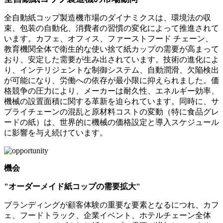
全自動紙コップ製造機市場のダイナミクスは、環境法の収
束、包装の自動化、消費者の習慣の変化によって推進されて
います。カフェ、オフィス、ファーストフード チェーン、
教育機関全体で衛生的な使い捨て紙カップの需要が高まって
おり、安定した需要が生み出されています。技術の進化によ
り、インテリジェントな制御システム、自動潤滑、欠陥検出
が可能になり、労働への依存が最小限に抑えられました。価
格競争の圧力により、メーカーは耐久性、エネルギー効率、
機械の設置面積に関する革新を迫られています。同時に、サ
プライチェーンの混乱と原材料コストの変動（特に食品グレ
ードの紙）は、世界的に機械の価格設定と導入スケジュール
に影響を与え続けています。
機会
"オーダーメイド紙コップの需要拡大"
ブランディングが顧客体験の重要な要素となるにつれ、カフ
ェ、フードトラック、企業イベント、ホテルチェーン全体