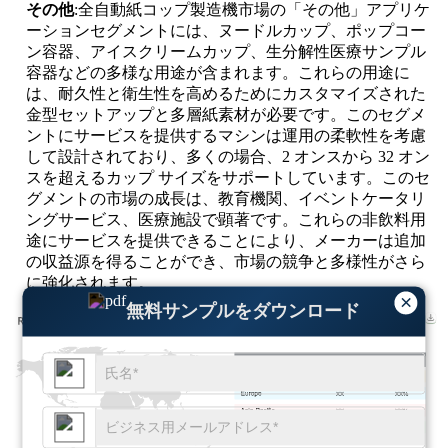
その他
:全自動紙コップ製造機市場の「その他」アプリケ
ーションセグメントには、ヌードルカップ、ポップコー
ン容器、アイスクリームカップ、生分解性医療サンプル
容器などの多様な用途が含まれます。これらの用途に
は、耐久性と衛生性を高めるためにカスタマイズされた
金型セットアップと多層紙素材が必要です。このセグメ
ントにサービスを提供するマシンは運用の柔軟性を考慮
して設計されており、多くの場合、2 オンスから 32 オン
スを超えるカップ サイズをサポートしています。このセ
グメントの市場の成長は、教育機関、イベントケータリ
ングサービス、医療施設で顕著です。これらの非飲料用
途にサービスを提供できることにより、メーカーは追加
の収益源を得ることができ、市場の競争と多様性がさら
に強化されます。
×
無料サンプルをダウンロード
XX
XX%
XX
XX%
XX
XX%
XX
XX%