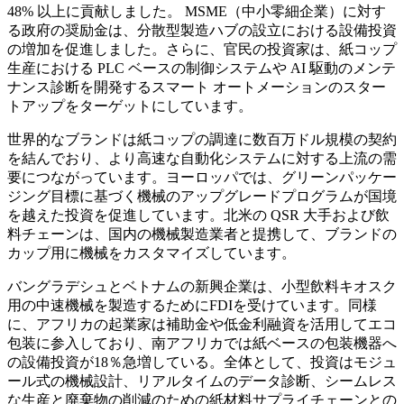
48% 以上に貢献しました。 MSME（中小零細企業）に対す
る政府の奨励金は、分散型製造ハブの設立における設備投資
の増加を促進しました。さらに、官民の投資家は、紙コップ
生産における PLC ベースの制御システムや AI 駆動のメンテ
ナンス診断を開発するスマート オートメーションのスター
トアップをターゲットにしています。
世界的なブランドは紙コップの調達に数百万ドル規模の契約
を結んでおり、より高速な自動化システムに対する上流の需
要につながっています。ヨーロッパでは、グリーンパッケー
ジング目標に基づく機械のアップグレードプログラムが国境
を越えた投資を促進しています。北米の QSR 大手および飲
料チェーンは、国内の機械製造業者と提携して、ブランドの
カップ用に機械をカスタマイズしています。
バングラデシュとベトナムの新興企業は、小型飲料キオスク
用の中速機械を製造するためにFDIを受けています。同様
に、アフリカの起業家は補助金や低金利融資を活用してエコ
包装に参入しており、南アフリカでは紙ベースの包装機器へ
の設備投資が18％急増している。全体として、投資はモジュ
ール式の機械設計、リアルタイムのデータ診断、シームレス
な生産と廃棄物の削減のための紙材料サプライチェーンとの