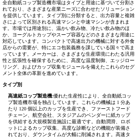
全自動紙コップ製造機市場はタイプと用途に基づいて分割さ
れており、さまざまな産業ニーズに合わせたソリューション
を提供しています。タイプ別に分類すると、出力容量と複雑
さによって区別される高速マシンと中速マシンが含まれま
す。市場では用途別に、温かい飲み物、冷たい飲み物のほ
か、ヨーグルトカップやスープ容器などのさまざまな用途に
対応しています。コンパクトで高速出力の機械に対する外食
店からの需要が、特にエコ包装義務を課している国々で高ま
っています。メーカーは、さまざまな生産環境にわたる汎用
性と拡張性を確保するために、高度な温度制御、エッジロー
リング、およびカップ収集モジュールを備えたこれらのセグ
メント全体の革新を進めています。
タイプ別
高速紙コップ製造機
:優れた生産性により、全自動紙コッ
プ製造機市場を独占しています。これらの機械は 1 分あ
たり 120 個以上のカップを生産でき、ファーストフード
チェーン、航空会社、スタジアムのベンダーに紙カップ
を供給する大規模製造施設に最適です。自動潤滑、ロボ
ットによるカップ収集、高度な診断などの機能が装備さ
れており、ダウンタイムが大幅に削減されます。高速タ