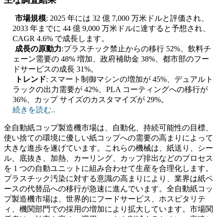
主な調査結果
市場規模
: 2025 年には 32 億 7,000 万米ドルと評価され、
2033 年までに 44 億 9,000 万米ドルに達すると予想され、
CAGR 4.6% で成長します。
成長の原動力
:プラスチック禁止からの移行 52%、飲料チ
ェーン需要の 48% 増加、政府補助金 38%、都市部のフー
ドサービスの成長 31%。
トレンド
: スマート制御マシンの増加が 45%、デュアルト
ラックの出力需要が 42%、PLA コーティングへの移行が
36%、カップ サイズのカスタマイズが 29%。
続きを読む..
全自動紙コップ製造機市場は、自動化、持続可能性の目標、
使い捨ての環境に優しい紙コップへの需要の高まりによって
大きな進歩を遂げています。これらの機械は、紙送り、シー
ル、底抜き、加熱、カーリング、カップ排出などのプロセス
を 1 つの自動ユニットに組み合わせて生産を合理化します。
プラスチック汚染に対する意識の高まりにより、業界は紙ベ
ースの代替品への移行が急速に進んでいます。全自動紙コッ
プ製造機市場は、世界的にフードサービス、ホスピタリテ
ィ、機関部門での採用の増加により拡大しています。市場関