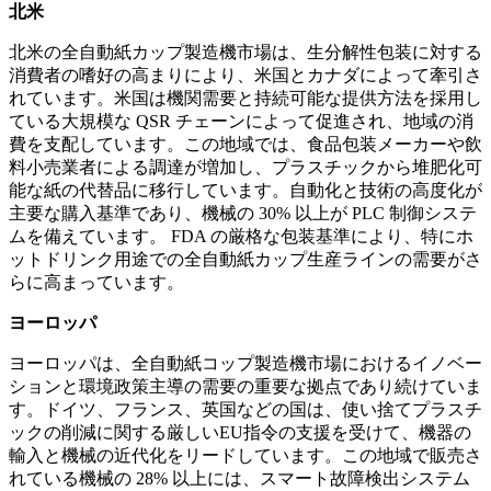
北米
北米の全自動紙カップ製造機市場は、生分解性包装に対する
消費者の嗜好の高まりにより、米国とカナダによって牽引さ
れています。米国は機関需要と持続可能な提供方法を​​採用し
ている大規模な QSR チェーンによって促進され、地域の消
費を支配しています。この地域では、食品包装メーカーや飲
料小売業者による調達が増加し、プラスチックから堆肥化可
能な紙の代替品に移行しています。自動化と技術の高度化が
主要な購入基準であり、機械の 30% 以上が PLC 制御システ
ムを備えています。 FDA の厳格な包装基準により、特にホ
ットドリンク用途での全自動紙カップ生産ラインの需要がさ
らに高まっています。
ヨーロッパ
ヨーロッパは、全自動紙コップ製造機市場におけるイノベー
ションと環境政策主導の需要の重要な拠点であり続けていま
す。ドイツ、フランス、英国などの国は、使い捨てプラスチ
ックの削減に関する厳しいEU指令の支援を受けて、機器の
輸入と機械の近代化をリードしています。この地域で販売さ
れている機械の 28% 以上には、スマート故障検出システム