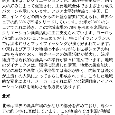
釣具市場は、レクリエーション文化、海洋生物多様性、釣り
人の好みによって促進され、主要地域全体でさまざまな成長
パターンを示しています。アジア太平洋地域は、中国、日
本、インドなどの国々からの旺盛な需要に支えられ、世界シ
ェアの約38%で市場をリードしています。北米が 34% のシ
ェアでこれに続き、この地域市場の 78% を占める米国のレ
クリエーション漁業活動に主に支えられています。ヨーロッ
パは約 26% のシェアを占めており、特にドイツとフランス
では淡水釣りとフライフィッシングが強く好まれています。
中東およびアフリカ地域は小さいながらも世界シェアの約
12% を占めており、観光ベースの漁業活動が拡大し、沿岸
経済では近代的な漁具への移行が徐々に進んでいます。地域
のダイナミクスは、環境に配慮した購買、地元の製造能力、
特定の種類の漁業（沿岸地帯では海水が多く、内陸では淡水
が主流）の人気によってさらに形成されます。こうした地域
的な変化により、メーカーはそれに応じて流通戦略とイノベ
ーション戦略を適応させる必要があります。
北米
北米は世界の漁具市場のかなりの部分を占めており、総シェ
アの約 34% に貢献しています。この地域内では米国が地域