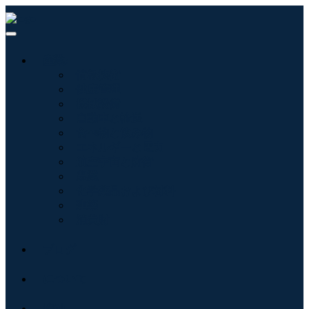
産業:
情報技術
健康管理
機械設備
自動車と輸送
食べ物と飲み物
エネルギーと電力
航空宇宙と防衛
農業
化学薬品および材料
建築
消費財
ブログ
について
接触