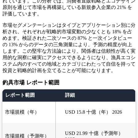
れています。この分析では、消費者直販戦略とエコデザイン
原則を通じて市場を再構築している新規参入企業の 21% を
評価しています。
市場セグメンテーションはタイプとアプリケーション別に分
析され、それぞれが戦略的市場変動の少なくとも 18% を占
めます。検証された二次ソースの 87% と一次インタビュー
の 13% からのデータの三角測量により、予測の精度が向上
します。この堅牢な方法論により、関係者は信頼性が高く実
用的な洞察に確実にアクセスできるようになり、漁具エコシ
ステム内のすべての地域とカテゴリにわたって自信を持って
投資と戦略的計画を立てることが可能になります。
釣具市場 レポート範囲
レポート範囲
詳細
市場規模（年）
USD 15.8 十億（年） 2026
USD 21.99 十億（予測年）
市場規模（予測年）