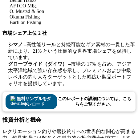
Beilun Haibo
AFTCO Mfg.
O. Mustad & Son
Okuma Fishing
Barfilon Fishing
市場シェア上位 2 社
シマノ –
高性能リールと持続可能なギア素材の一貫した革
新により、21% という圧倒的な世界市場シェアを保持し
ています。
グローブライド（ダイワ） –
市場の 17% を占め、アジア
太平洋地域で強い存在感を示し、プレミアムおよび中級
レベルの釣り人をターゲットとした幅広い製品ポートフ
ォリオを提供しています。
無料サンプルをダ
このレポートの詳細については、こち
ウンロード
らをご覧ください。
投資分析と機会
レクリエーション釣りや競技釣りへの世界的な関心が高まる
中、釣具市場には数多くの魅力的な投資機会が存在します。