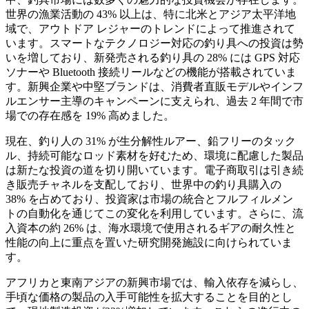
世界の漁業活動の 43% 以上は、特に北米とアジア太平洋地
域で、アウトドア レジャーのトレンドによって推進されて
います。スマートなテクノロジー対応の釣り具への投資は勢
いを増しており、新発売される釣り具の 28% には GPS 対応
ソナーや Bluetooth 接続リールなどの機能が搭載されていま
す。新興企業や中堅ブランドは、消費者直販モデルやインフ
ルエンサー主導のキャンペーンに支えられ、過去 2 年間で市
場での存在感を 19% 高めました。
現在、釣り人の 31% が生分解性ルアー、鉛フリーのタック
ル、持続可能なロッド素材を好むため、環境に配慮した製品
は新たな投資の道を切り開いています。電子商取引は引き続
き販売チャネルを支配しており、世界中の釣り具購入の
38% を占めており、投資家は市場の統合とフルフィルメン
トの自動化を通じてこの変化を利用しています。さらに、流
入資本の約 26% は、海水環境で使用されるギアの耐久性と
性能の向上に重点を置いた研究開発施設に向けられていま
す。
アフリカと東南アジアの新興市場では、輸入依存を減らし、
手頃な価格の製品の入手可能性を拡大することを目的とし