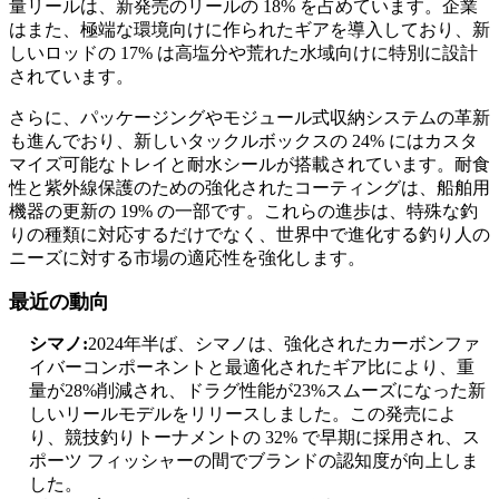
量リールは、新発売のリールの 18% を占めています。企業
はまた、極端な環境向けに作られたギアを導入しており、新
しいロッドの 17% は高塩分や荒れた水域向けに特別に設計
されています。
さらに、パッケージングやモジュール式収納システムの革新
も進んでおり、新しいタックルボックスの 24% にはカスタ
マイズ可能なトレイと耐水シールが搭載されています。耐食
性と紫外線保護のための強化されたコーティングは、船舶用
機器の更新の 19% の一部です。これらの進歩は、特殊な釣
りの種類に対応するだけでなく、世界中で進化する釣り人の
ニーズに対する市場の適応性を強化します。
最近の動向
シマノ:
2024年半ば、シマノは、強化されたカーボンファ
イバーコンポーネントと最適化されたギア比により、重
量が28%削減され、ドラグ性能が23%スムーズになった新
しいリールモデルをリリースしました。この発売によ
り、競技釣りトーナメントの 32% で早期に採用され、ス
ポーツ フィッシャーの間でブランドの認知度が向上しま
した。