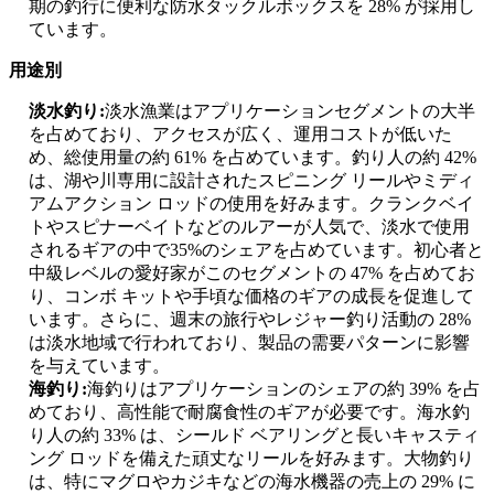
期の釣行に便利な防水タックルボックスを 28% が採用し
ています。
用途別
淡水釣り:
淡水漁業はアプリケーションセグメントの大半
を占めており、アクセスが広く、運用コストが低いた
め、総使用量の約 61% を占めています。釣り人の約 42%
は、湖や川専用に設計されたスピニング リールやミディ
アムアクション ロッドの使用を好みます。クランクベイ
トやスピナーベイトなどのルアーが人気で、淡水で使用
されるギアの中で35%のシェアを占めています。初心者と
中級レベルの愛好家がこのセグメントの 47% を占めてお
り、コンボ キットや手頃な価格のギアの成長を促進して
います。さらに、週末の旅行やレジャー釣り活動の 28%
は淡水地域で行われており、製品の需要パターンに影響
を与えています。
海釣り:
海釣りはアプリケーションのシェアの約 39% を占
めており、高性能で耐腐食性のギアが必要です。海水釣
り人の約 33% は、シールド ベアリングと長いキャスティ
ング ロッドを備えた頑丈なリールを好みます。大物釣り
は、特にマグロやカジキなどの海水機器の売上の 29% に