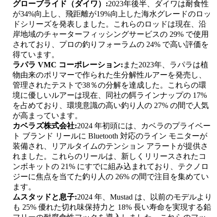
グローブライド（ダイワ）:
2023年後半、ダイワは耐食性
が34%向上し、飛距離が19%向上した海水グレードのロッ
ドシリーズを発表しました。これらのロッドは現在、沿
岸地域のチャーターフィッシングサービスの 29% で使用
されており、プロの釣りフォーラムの 24% で高い評価を
得ています。
ラパラ VMC コーポレーション:
また2023年、ラパラは植
物由来のポリマーで作られた生分解性ルアーを発売し、
管理されたテストで38％の分解を達成した。これらの環
境に優しいルアーは現在、同社の餌ラインナップの 17%
を占めており、環境意識の高い釣り人の 27% の間で人気
が高まっています。
カベラズ株式会社:
2024 年初頭には、カベラのプライベー
ト ブランド リールに Bluetooth 対応のライン モニターが
装備され、リアルタイムのテンション アラートが提供さ
れました。これらのリールは、新しくリリースされたコ
ンボキットの 21% にすでに組み込まれており、テクノロ
ジーに焦点を当てた釣り人の 26% の間で注目を集めてい
ます。
ムスタッドと息子:
2024 年、Mustad は、以前のモデルより
も 25% 優れた切れ味保持力と 18% 長い寿命を実現する鉛