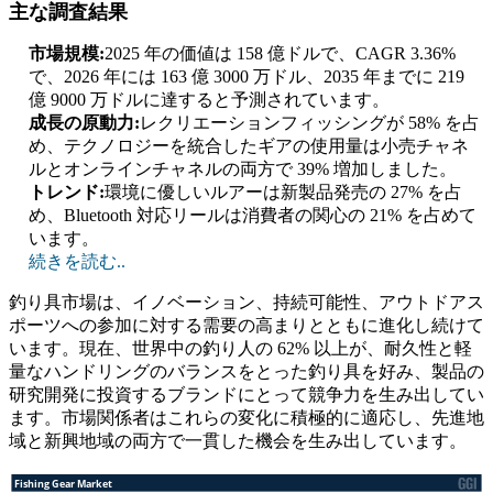
主な調査結果
市場規模:
2025 年の価値は 158 億ドルで、CAGR 3.36%
で、2026 年には 163 億 3000 万ドル、2035 年までに 219
億 9000 万ドルに達すると予測されています。
成長の原動力:
レクリエーションフィッシングが 58% を占
め、テクノロジーを統合したギアの使用量は小売チャネ
ルとオンラインチャネルの両方で 39% 増加しました。
トレンド:
環境に優しいルアーは新製品発売の 27% を占
め、Bluetooth 対応リールは消費者の関心の 21% を占めて
います。
続きを読む..
釣り具市場は、イノベーション、持続可能性、アウトドアス
ポーツへの参加に対する需要の高まりとともに進化し続けて
います。現在、世界中の釣り人の 62% 以上が、耐久性と軽
量なハンドリングのバランスをとった釣り具を好み、製品の
研究開発に投資するブランドにとって競争力を生み出してい
ます。市場関係者はこれらの変化に積極的に適応し、先進地
域と新興地域の両方で一貫した機会を生み出しています。