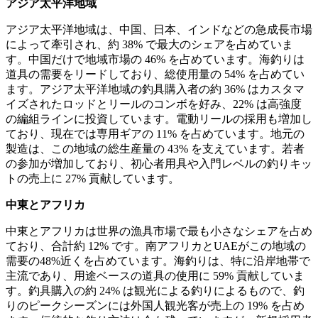
アジア太平洋地域
アジア太平洋地域は、中国、日本、インドなどの急成長市場
によって牽引され、約 38% で最大のシェアを占めていま
す。中国だけで地域市場の 46% を占めています。海釣りは
道具の需要をリードしており、総使用量の 54% を占めてい
ます。アジア太平洋地域の釣具購入者の約 36% はカスタマ
イズされたロッドとリールのコンボを好み、22% は高強度
の編組ラインに投資しています。電動リールの採用も増加し
ており、現在では専用ギアの 11% を占めています。地元の
製造は、この地域の総生産量の 43% を支えています。若者
の参加が増加しており、初心者用具や入門レベルの釣りキッ
トの売上に 27% 貢献しています。
中東とアフリカ
中東とアフリカは世界の漁具市場で最も小さなシェアを占め
ており、合計約 12% です。南アフリカとUAEがこの地域の
需要の48%近くを占めています。海釣りは、特に沿岸地帯で
主流であり、用途ベースの道具の使用に 59% 貢献していま
す。釣具購入の約 24% は観光による釣りによるもので、釣
りのピークシーズンには外国人観光客が売上の 19% を占め