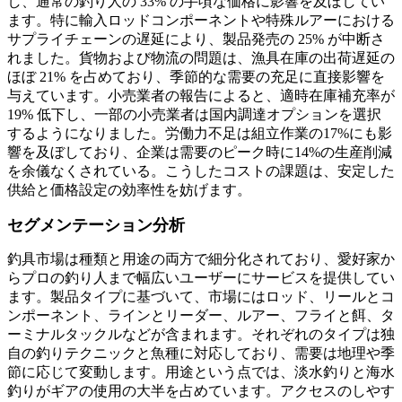
し、通常の釣り人の 33% の手頃な価格に影響を及ぼしてい
ます。特に輸入ロッドコンポーネントや特殊ルアーにおける
サプライチェーンの遅延により、製品発売の 25% が中断さ
れました。貨物および物流の問題は、漁具在庫の出荷遅延の
ほぼ 21% を占めており、季節的な需要の充足に直接影響を
与えています。小売業者の報告によると、適時在庫補充率が
19% 低下し、一部の小売業者は国内調達オプションを選択
するようになりました。労働力不足は組立作業の17%にも影
響を及ぼしており、企業は需要のピーク時に14%の生産削減
を余儀なくされている。こうしたコストの課題は、安定した
供給と価格設定の効率性を妨げます。
セグメンテーション分析
釣具市場は種類と用途の両方で細分化されており、愛好家か
らプロの釣り人まで幅広いユーザーにサービスを提供してい
ます。製品タイプに基づいて、市場にはロッド、リールとコ
ンポーネント、ラインとリーダー、ルアー、フライと餌、タ
ーミナルタックルなどが含まれます。それぞれのタイプは独
自の釣りテクニックと魚種に対応しており、需要は地理や季
節に応じて変動します。用途という点では、淡水釣りと海水
釣りがギアの使用の大半を占めています。アクセスのしやす