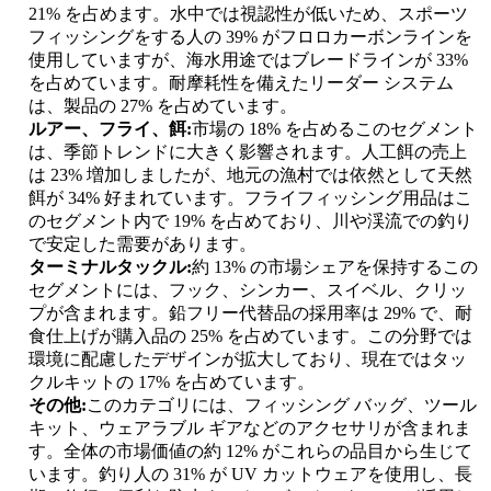
21% を占めます。水中では視認性が低いため、スポーツ
フィッシングをする人の 39% がフロロカーボンラインを
使用していますが、海水用途ではブレードラインが 33%
を占めています。耐摩耗性を備えたリーダー システム
は、製品の 27% を占めています。
ルアー、フライ、餌:
市場の 18% を占めるこのセグメント
は、季節トレンドに大きく影響されます。人工餌の売上
は 23% 増加しましたが、地元の漁村では依然として天然
餌が 34% 好まれています。フライフィッシング用品はこ
のセグメント内で 19% を占めており、川や渓流での釣り
で安定した需要があります。
ターミナルタックル:
約 13% の市場シェアを保持するこの
セグメントには、フック、シンカー、スイベル、クリッ
プが含まれます。鉛フリー代替品の採用率は 29% で、耐
食仕上げが購入品の 25% を占めています。この分野では
環境に配慮したデザインが拡大しており、現在ではタッ
クルキットの 17% を占めています。
その他:
このカテゴリには、フィッシング バッグ、ツール
キット、ウェアラブル ギアなどのアクセサリが含まれま
す。全体の市場価値の約 12% がこれらの品目から生じて
います。釣り人の 31% が UV カットウェアを使用し、長