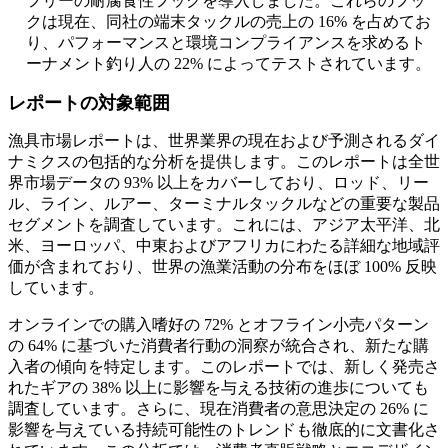
フリーの耐腐食性フックを導入しました。これらのフッ
クは現在、同社の端末タックルの売上の 16% を占めてお
り、パフォーマンスと環境コンプライアンスを求めるト
ーナメント釣り人の 22% によってテストされています。
レポートの対象範囲
漁具市場レポートは、世界業界の現在および予測されるダイ
ナミクスの包括的な分析を提供します。このレポートは全世
界市場データの 93% 以上をカバーしており、ロッド、リー
ル、ライン、ルアー、ターミナルタックルなどの重要な製品
セグメントを調査しています。これには、アジア太平洋、北
米、ヨーロッパ、中東およびアフリカにわたる詳細な地域評
価が含まれており、世界の漁業活動の分布をほぼ 100% 反映
しています。
オンラインでの購入嗜好の 72% とオフライン小売パターン
の 64% に基づいた消費者行動の洞察が統合され、新たな購
入者の傾向を特定します。このレポートでは、新しく発売さ
れたギアの 38% 以上に影響を与える技術の進歩についても
調査しています。さらに、現在消費者の意思決定の 26% に
影響を与えている持続可能性のトレンドも徹底的に文書化さ