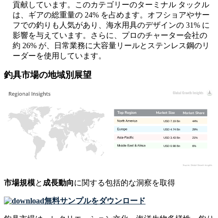
貢献しています。このカテゴリーのターミナル タックル
は、ギアの総重量の 24% を占めます。オフショアやサー
フでの釣りも人気があり、海水用具のデザインの 31% に
影響を与えています。さらに、プロのチャーター会社の
約 26% が、日常業務に大容量リールとステンレス鋼のリ
ーダーを使用しています。
釣具市場の地域別展望
USD 7.19 Bn
44%
USD 4.74 Bn
29%
USD 3.43 Bn
21%
USD 0.98 Bn
6%
市場規模
と
成長動向
に関する包括的な洞察を取得
無料サンプルをダウンロード