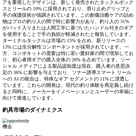
アを重視したデザインは、新しく発売されたタックルボック
スとリールの 19% に採用されており、滑り止めグリップと
手の保護技術が強調されています。この創傷治癒ケアの詰め
物はプロの釣り人の間で特に影響力があり、釣り人の 31%
がパッド入りまたは人間工学に基づいたハンドル付きのギア
を使用することで手の負担が軽減されたと報告しています。
ターミナルタックルは市場の 15% を占め、新リリースの
13% には生分解性コンポーネントが採用されています。一
方、コンボキットの需要は特に若い愛好家の間で増加してお
り、初心者用ギアの購入全体の 26% を占めています。ソー
シャル メディアによる製品認知度は現在、購入者の意思決
定の 36% に影響を与えており、ソナー誘導スマート リール
への AI の統合は、特殊なギア セグメントの 11% に浸透し
ています。これらの開発は、現代の釣り体験を再定義し続け
ると同時に、メーカーをイノベーションとユーザーの幸福に
向けて推進しています。
釣具市場のダイナミクス
機会