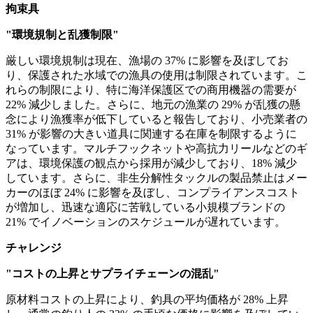
拘束具
"環境規制と乱獲制限"
厳しい環境規制は現在、漁場の 37% に影響を及ぼしてお
り、保護された水域での漁具の使用は制限されています。こ
れらの制限により、特に海洋保護区での商用機器の需要が
22% 減少しました。さらに、地元の漁業の 29% が乱獲の懸
念により漁獲率が低下していると報告しており、小売業者の
31% が影響の大きい道具に関連する在庫を制限するように
なっています。マルチフックネットや高抗力リールなどのギ
アは、環境保護の観点から採用が減少しており、18% 減少
しています。さらに、非生分解性タックルの製品禁止はメー
カーのほぼ 24% に影響を及ぼし、コンプライアンスコスト
が増加し、迅速な適応に苦戦している小規模ブランドの
21% でイノベーションのスケジュールが遅れています。
チャレンジ
"コストの上昇とサプライチェーンの混乱"
原材料コストの上昇により、釣具の平均価格が 28% 上昇