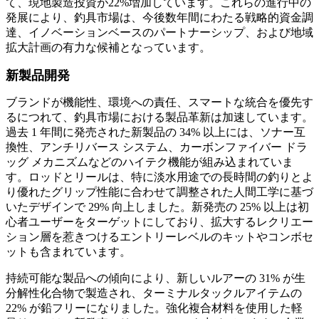
て、現地製造投資が22%増加しています。これらの進行中の
発展により、釣具市場は、今後数年間にわたる戦略的資金調
達、イノベーションベースのパートナーシップ、および地域
拡大計画の有力な候補となっています。
新製品開発
ブランドが機能性、環境への責任、スマートな統合を優先す
るにつれて、釣具市場における製品革新は加速しています。
過去 1 年間に発売された新製品の 34% 以上には、ソナー互
換性、アンチリバース システム、カーボンファイバー ドラ
ッグ メカニズムなどのハイテク機能が組み込まれていま
す。ロッドとリールは、特に淡水用途での長時間の釣りとよ
り優れたグリップ性能に合わせて調整された人間工学に基づ
いたデザインで 29% 向上しました。新発売の 25% 以上は初
心者ユーザーをターゲットにしており、拡大するレクリエー
ション層を惹きつけるエントリーレベルのキットやコンボセ
ットも含まれています。
持続可能な製品への傾向により、新しいルアーの 31% が生
分解性化合物で製造され、ターミナルタックルアイテムの
22% が鉛フリーになりました。強化複合材料を使用した軽