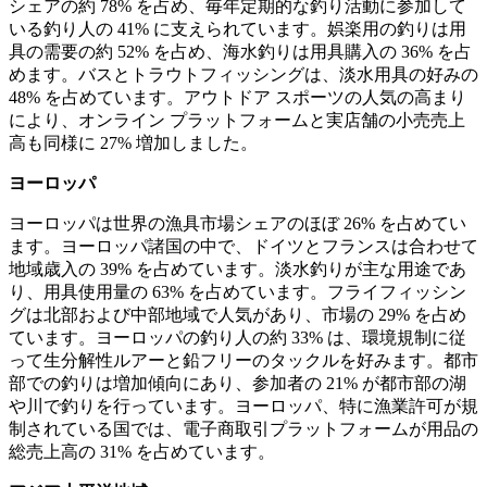
シェアの約 78% を占め、毎年定期的な釣り活動に参加して
いる釣り人の 41% に支えられています。娯楽用の釣りは用
具の需要の約 52% を占め、海水釣りは用具購入の 36% を占
めます。バスとトラウトフィッシングは、淡水用具の好みの
48% を占めています。アウトドア スポーツの人気の高まり
により、オンライン プラットフォームと実店舗の小売売上
高も同様に 27% 増加しました。
ヨーロッパ
ヨーロッパは世界の漁具市場シェアのほぼ 26% を占めてい
ます。ヨーロッパ諸国の中で、ドイツとフランスは合わせて
地域歳入の 39% を占めています。淡水釣りが主な用途であ
り、用具使用量の 63% を占めています。フライフィッシン
グは北部および中部地域で人気があり、市場の 29% を占め
ています。ヨーロッパの釣り人の約 33% は、環境規制に従
って生分解性ルアーと鉛フリーのタックルを好みます。都市
部での釣りは増加傾向にあり、参加者の 21% が都市部の湖
や川で釣りを行っています。ヨーロッパ、特に漁業許可が規
制されている国では、電子商取引プラットフォームが用品の
総売上高の 31% を占めています。