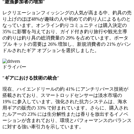
"
遊漁参加者の増加
"
レクリエーションフィッシングの人気が高まる中、釣具の売
り上げのほぼ48%が趣味の人や初めての釣り人によるものと
なっています。オンライン釣りコミュニティは購入決定の
35% に影響を与えており、ガイド付き釣り旅行や観光主導
の釣りは釣り具の総消費量の 29% を占めています。ポータ
ブル キットの需要は 26% 増加し、新規消費者の 21% がバン
ドルされたギア オプションを選択しました。
ドライバー
"
ギアにおける技術の統合
"
現在、ハイエンドリールの約 41% にアンチリバース技術が
搭載されており、スマートロッドセンサーは淡水市場の
19% に参入しています。強化された抗力システムは、海水
用ギアの販売の 33% で好まれています。さらに、購入され
たルアーの 23% には生分解性または香りを放出するイノベ
ーションが含まれており、環境とパフォーマンスのバランス
に対する強い牽引力を示しています。