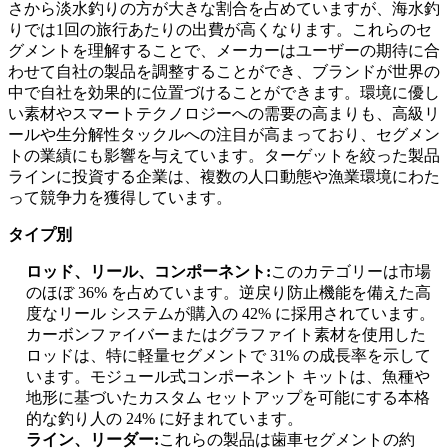
さから淡水釣りの方が大きな割合を占めていますが、海水釣
りでは1回の旅行あたりの出費が高くなります。これらのセ
グメントを理解することで、メーカーはユーザーの期待に合
わせて自社の製品を調整することができ、ブランドが世界の
中で自社を効果的に位置づけることができます。環境に優し
い素材やスマートテクノロジーへの需要の高まりも、高級リ
ールや生分解性タックルへの注目が高まっており、セグメン
トの業績にも影響を与えています。ターゲットを絞った製品
ラインに投資する企業は、複数の人口動態や漁業環境にわた
って競争力を獲得しています。
タイプ別
ロッド、リール、コンポーネント:
このカテゴリーは市場
のほぼ 36% を占めています。逆戻り防止機能を備えた高
度なリール システムが購入の 42% に採用されています。
カーボンファイバーまたはグラファイト素材を使用した
ロッドは、特に軽量セグメントで 31% の成長率を示して
います。モジュール式コンポーネント キットは、魚種や
地形に基づいたカスタム セットアップを可能にする本格
的な釣り人の 24% に好まれています。
ライン、リーダー:
これらの製品は歯車セグメントの約