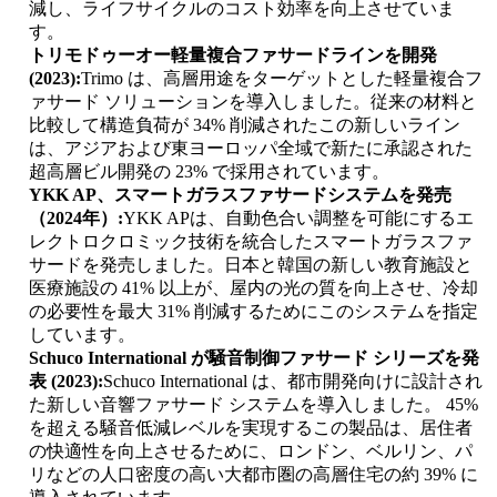
減し、ライフサイクルのコスト効率を向上させていま
す。
トリモドゥーオー軽量複合ファサードラインを開発
(2023):
Trimo は、高層用途をターゲットとした軽量複合フ
ァサード ソリューションを導入しました。従来の材料と
比較して構造負荷が 34% 削減されたこの新しいライン
は、アジアおよび東ヨーロッパ全域で新たに承認された
超高層ビル開発の 23% で採用されています。
YKK AP、スマートガラスファサードシステムを発売
（2024年）:
YKK APは、自動色合い調整を可能にするエ
レクトロクロミック技術を統合したスマートガラスファ
サードを発売しました。日本と韓国の新しい教育施設と
医療施設の 41% 以上が、屋内の光の質を向上させ、冷却
の必要性を最大 31% 削減するためにこのシステムを指定
しています。
Schuco International が騒音制御ファサード シリーズを発
表 (2023):
Schuco International は、都市開発向けに設計され
た新しい音響ファサード システムを導入しました。 45%
を超える騒音低減レベルを実現するこの製品は、居住者
の快適性を向上させるために、ロンドン、ベルリン、パ
リなどの人口密度の高い大都市圏の高層住宅の約 39% に