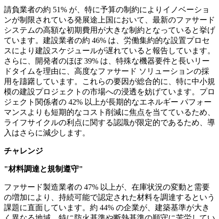
請負業者の約 51% が、特に予算の制約によりイノベーショ
ンが制限されている発展途上国において、最新のファサード
システムの高額な初期費用が大きな制約となっていると挙げ
ています。建設業者の約 46% は、労働集約的な設置プロセ
スにより建設スケジュールが遅れていると報告しています。
さらに、開発者のほぼ 39% は、特殊な機器要件と長いリー
ドタイムを理由に、高度なファサード ソリューションの採
用を躊躇しています。これらの要因が総合的に、特に中小規
模の建設プロジェクトの市場への浸透を妨げています。プロ
ジェクト関係者の 42% 以上が長期的なエネルギー パフォー
マンスよりも短期的なコスト削減に焦点を当てているため、
ライフサイクルの利点に関する認識が限定的であるため、導
入はさらに減少します。
チャレンジ
"材料調達と規制遵守"
ファサード製造業者の 47% 以上が、在庫状況の変動と需要
の増加により、持続可能で認定された材料を調達するという
課題に直面しています。約 44% の企業が、建築基準が大き
く異なる地域、特に防火基準や断熱基準の順守に苦労してい