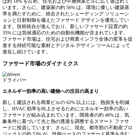
は約 18% を占め、住宅および中層商業ビルに広く選ばれて
います。さらに、建築家の約 56% は、環境に優しい建築基
準を満たすために、統合されたシェーディング ソリューシ
ョンと日射制御を備えたファサード デザインを優先してい
ます。技術統合が進んでおり、新しいファサード設置の約
35% には気候適応のための自動化機能が含まれています。
ファサード市場は、住宅および商業インフラ全体の変革を促
進する持続可能な素材とデジタル デザイン ツールによって
進化し続けています。
ファサード市場のダイナミクス
ドライバー
エネルギー効率の高い建物への注目の高まり
新しく建設される商業ビルの 62% 以上には、熱損失を削減
し、HVAC 効率を向上させるためにエネルギー効率の高い
ファサードが組み込まれています。開発者の約 48% は、気
象条件に基づいて光と熱の透過を調整するスマート ファサ
ードに投資しています。さらに、現在、都市部の不動産プロ
ジェクトの約 53% が、性能ベースのファサード基準を含む