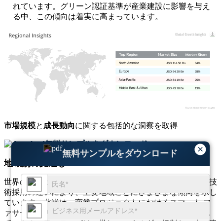
れています。グリーン認証基準が産業建設に影響を与え
る中、この傾向は着実に高まっています。
USD 114.50 Bn
34%
USD 94.30 Bn
28%
USD 84.19 Bn
25%
USD 43.78 Bn
13%
市場規模
と
成長動向
に関する包括的な洞察を取得
無料サンプルをダウンロード
×
無料サンプルをダウンロード
地域別の見通し
世界のファサード市場は、建設需要、気候帯、建築規制、技
術採用の違いにより、主要地域ごとにさまざまな傾向を示し
ています。北米は、商業プロジェクトにおけるスマート フ
ァサード ソリューションの高度な統合で引き続きリードし