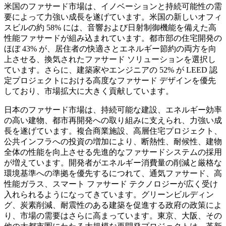
米国のファサード市場は、イノベーションと持続可能性の需
要によって力強い成長を遂げています。米国の新しいオフィ
スビルの約 58% には、音響および日射制御機能を備えた高
性能ファサードが組み込まれています。都市部の住宅開発の
ほぼ 43% が、居住者の快適さとエネルギー節約の両方を向
上させる、換気されたファサード ソリューションを選択し
ています。さらに、建築家やエンジニアの 52% が LEED 認
定プロジェクトにおける高度なファサード デザインを優先
しており、市場拡大に大きく貢献しています。
日本のファサード市場は、持続可能な建設、エネルギー効率
の高い建物、都市再開発への取り組みに支えられ、力強い成
長を遂げています。複合商業施設、高層住宅プロジェクト、
公共インフラへの投資の増加により、断熱性、耐候性、建物
全体の性能を向上させる先進的なファサードシステムの採用
が増えています。開発者がエネルギー消費量の削減と厳格な
環境基準への準拠を優先するにつれて、通気ファサード、高
性能ガラス、スマート ファサード テクノロジーが広く受け
入れられるようになってきています。グリーンビルディン
グ、炭素削減、耐震性のある建築を促進する政府の政策によ
り、市場の需要はさらに高まっています。東京、大阪、その