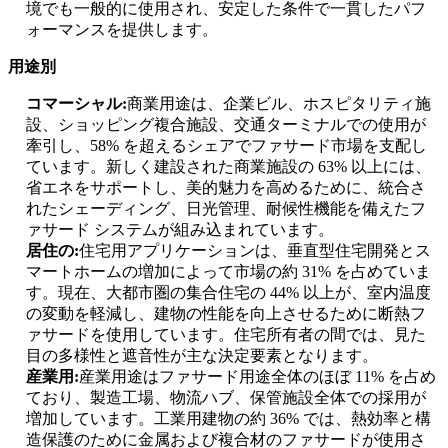
境でも一般的に使用され、安定した条件で一貫したパフ
ォーマンスを提供します。
用途別
コマーシャル:
商業用途は、企業ビル、ホスピタリティ施
設、ショッピング複合施設、交通ターミナルでの使用が
牽引し、58% を超えるシェアでファサード市場を支配し
ています。新しく建設された商業施設の 63% 以上には、
省エネをサポートし、美的魅力を高めるために、統合さ
れたシェーディング、日光管理、耐候性機能を備えたフ
ァサード システムが組み込まれています。
居住の:
住宅用アプリケーションは、垂直型住宅開発とス
マートホームの増加によって市場の約 31% を占めていま
す。現在、大都市圏の集合住宅の 44% 以上が、室内温度
の変動を軽減し、建物の性能を向上させるために断熱フ
ァサードを使用しています。住宅所有者の間では、見た
目の多様性と遮音性が主な決定要素となります。
産業用:
産業用途はファサード用途全体のほぼ 11% を占め
ており、製造工場、物流ハブ、保管施設全体での採用が
増加しています。工業用建物の約 36% では、熱効率と構
造保護のために金属および複合材のファサードが使用さ