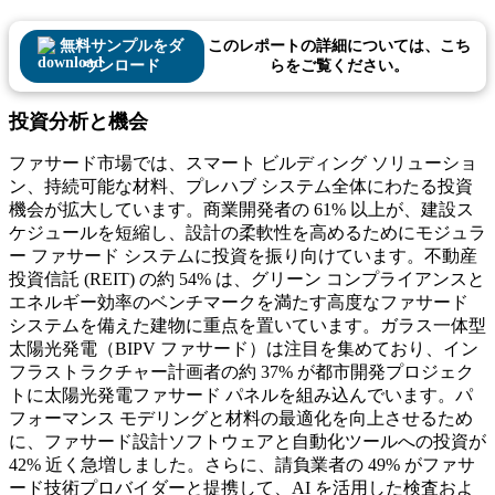
無料サンプルをダ
このレポートの詳細については、こち
ウンロード
らをご覧ください。
投資分析と機会
ファサード市場では、スマート ビルディング ソリューショ
ン、持続可能な材料、プレハブ システム全体にわたる投資
機会が拡大しています。商業開発者の 61% 以上が、建設ス
ケジュールを短縮し、設計の柔軟性を高めるためにモジュラ
ー ファサード システムに投資を振り向けています。不動産
投資信託 (REIT) の約 54% は、グリーン コンプライアンスと
エネルギー効率のベンチマークを満たす高度なファサード
システムを備えた建物に重点を置いています。ガラス一体型
太陽光発電（BIPV ファサード）は注目を集めており、イン
フラストラクチャー計画者の約 37% が都市開発プロジェク
トに太陽光発電ファサード パネルを組み込んでいます。パ
フォーマンス モデリングと材料の最適化を向上させるため
に、ファサード設計ソフトウェアと自動化ツールへの投資が
42% 近く急増しました。さらに、請負業者の 49% がファサ
ード技術プロバイダーと提携して、AI を活用した検査およ