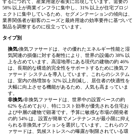
するにつれて、産業用途が着実に出現しています。需要の
58% 以上が商業インフラに集中し、31% 以上が住宅プロジ
ェクトに集中しているため、セグメンテーションの傾向は、
業界関係者が顧客のニーズと最終用途の効率要件に基づいて
製品を調整するのに役立っています。
タイプ別
換気:
換気ファサードは、その優れたエネルギー性能と湿
気関連の損傷に対する耐性により、世界の設備の 38% 以
上を占めています。高湿地帯にある現代の建物の約 46%
は、長期的な構造的完全性をサポートするために換気フ
ァサード システムを導入しています。これらのシステム
は、室内の熱増加を 32% 以上削減し、居住者の快適性を
大幅に向上させる機能があるため、人気も高まっていま
す。
非換気:
非換気ファサードは、世界中の設置ベースの約
62% を占めており、特にコスト効率が優先される住宅お
よび中層の建物で顕著です。予算に敏感な市場の開発者
の約 54% は、設置が簡単でメンテナンスが最小限に抑え
られる非換気オプションを選択しています。これらのフ
ァサードは、気候ストレスへの曝露が制限されている環