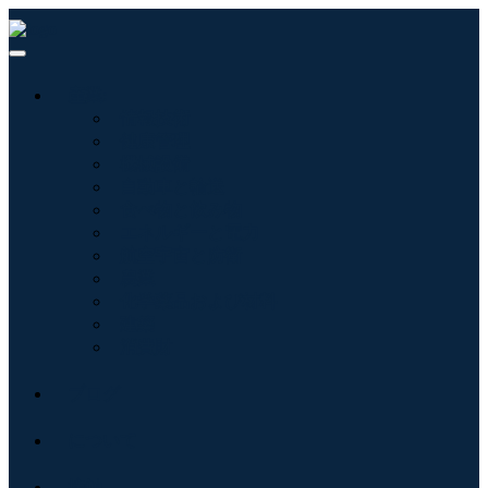
産業:
情報技術
健康管理
機械設備
自動車と輸送
食べ物と飲み物
エネルギーと電力
航空宇宙と防衛
農業
化学薬品および材料
建築
消費財
ブログ
について
接触