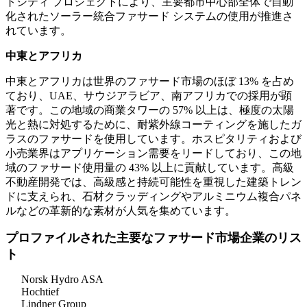
トシティ プロジェクトにより、主要都市中心部全体で自動
化されたソーラー統合ファサード システムの使用が推進さ
れています。
中東とアフリカ
中東とアフリカは世界のファサード市場のほぼ 13% を占め
ており、UAE、サウジアラビア、南アフリカでの採用が顕
著です。この地域の商業タワーの 57% 以上は、極度の太陽
光と熱に対処するために、耐紫外線コーティングを施したガ
ラスのファサードを使用しています。ホスピタリティおよび
小売業界はアプリケーション需要をリードしており、この地
域のファサード使用量の 43% 以上に貢献しています。高級
不動産開発では、高級感と持続可能性を重視した建築トレン
ドに支えられ、石材クラッディングやアルミニウム複合パネ
ルなどの革新的な素材が人気を集めています。
プロファイルされた主要なファサード市場企業のリス
ト
Norsk Hydro ASA
Hochtief
Lindner Group