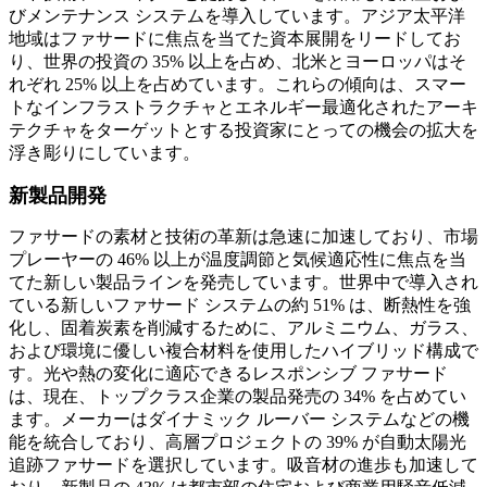
びメンテナンス システムを導入しています。アジア太平洋
地域はファサードに焦点を当てた資本展開をリードしてお
り、世界の投資の 35% 以上を占め、北米とヨーロッパはそ
れぞれ 25% 以上を占めています。これらの傾向は、スマー
トなインフラストラクチャとエネルギー最適化されたアーキ
テクチャをターゲットとする投資家にとっての機会の拡大を
浮き彫りにしています。
新製品開発
ファサードの素材と技術の革新は急速に加速しており、市場
プレーヤーの 46% 以上が温度調節と気候適応性に焦点を当
てた新しい製品ラインを発売しています。世界中で導入され
ている新しいファサード システムの約 51% は、断熱性を強
化し、固着炭素を削減するために、アルミニウム、ガラス、
および環境に優しい複合材料を使用したハイブリッド構成で
す。光や熱の変化に適応できるレスポンシブ ファサード
は、現在、トップクラス企業の製品発売の 34% を占めてい
ます。メーカーはダイナミック ルーバー システムなどの機
能を統合しており、高層プロジェクトの 39% が自動太陽光
追跡ファサードを選択しています。吸音材の進歩も加速して