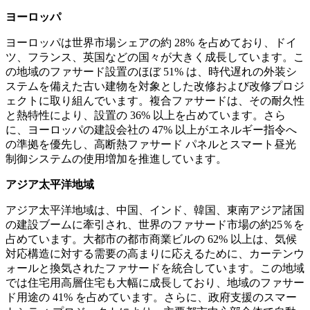
ヨーロッパ
ヨーロッパは世界市場シェアの約 28% を占めており、ドイ
ツ、フランス、英国などの国々が大きく成長しています。こ
の地域のファサード設置のほぼ 51% は、時代遅れの外装シ
ステムを備えた古い建物を対象とした改修および改修プロジ
ェクトに取り組んでいます。複合ファサードは、その耐久性
と熱特性により、設置の 36% 以上を占めています。さら
に、ヨーロッパの建設会社の 47% 以上がエネルギー指令へ
の準拠を優先し、高断熱ファサード パネルとスマート昼光
制御システムの使用増加を推進しています。
アジア太平洋地域
アジア太平洋地域は、中国、インド、韓国、東南アジア諸国
の建設ブームに牽引され、世界のファサード市場の約25％を
占めています。大都市の都市商業ビルの 62% 以上は、気候
対応構造に対する需要の高まりに応えるために、カーテンウ
ォールと換気されたファサードを統合しています。この地域
では住宅用高層住宅も大幅に成長しており、地域のファサー
ド用途の 41% を占めています。さらに、政府支援のスマー