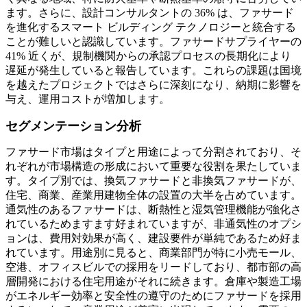
ます。さらに、設計コンサルタントの 36% は、ファサード
を進化するスマート ビルディング テクノロジーと統合する
ことが難しいと認識しています。ファサードサプライヤーの
41% 近くが、規制機関からの承認プロセスの長期化により
遅延が発生していると報告しています。これらの課題は国境
を越えたプロジェクトではさらに深刻になり、納期に影響を
与え、運用コストが増加します。
セグメンテーション分析
ファサード市場はタイプと用途によって分割されており、そ
れぞれが市場構造の形成において重要な役割を果たしていま
す。タイプ別では、換気ファサードと非換気ファサードが、
住宅、商業、産業用建物全体の設置の大半を占めています。
通気性のあるファサードは、断熱性と湿気管理機能が強化さ
れているためますます好まれていますが、非通気性のオプシ
ョンは、費用対効果が高く、建設要件が単純であるため好ま
れています。用途別に見ると、商業部門が特に小売モール、
空港、オフィスビルでの採用をリードしており、都市部の高
層開発における住宅用途がそれに続きます。倉庫や製造工場
がエネルギー効率と安全性の遵守のためにファサードを採用