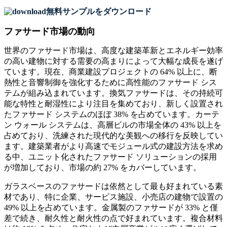
無料サンプルをダウンロード
ファサード市場の動向
世界のファサード市場は、高度な建築革新とエネルギー効率
の高い建物に対する需要の高まりによって大幅な成長を遂げ
ています。現在、商業建設プロジェクトの 64% 以上に、断
熱性と音響制御を強化するために高性能のファサード シス
テムが組み込まれています。換気ファサードは、その持続可
能な特性と耐湿性により注目を集めており、新しく設置され
たファサード システムのほぼ 38% を占めています。カーテ
ン ウォール システムは、高層ビルの市場全体の 43% 以上を
占めており、洗練された現代的な美観への移行を反映してい
ます。建築業者がより高速でモジュール式の建設方法を求め
る中、ユニット化されたファサード ソリューションの採用
が増加しており、市場の約 27% をカバーしています。
ガラスベースのファサードは依然として最も好まれている素
材であり、特に企業、サービス施設、小売店の建物で設置の
49% 以上を占めています。金属製のファサードが 33% と僅
差で続き、耐久性と耐火性の点で好まれています。複合材料