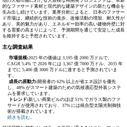
他の大都市圏にわたる大規模な再開発プロジェクトは、革新
的なファサード素材と現代的な建築デザインの新たな機会を
生み出し続けています。業界分析によると、日本のファサー
ド市場は、継続的な技術の進歩、改修活動の増加、耐久性が
あり、美的魅力があり、エネルギー効率の高い建物外壁に対
する需要の高まりによって、予測期間を通じて安定した成長
を維持すると予想されています。
主な調査結果
市場規模:
2025 年の価値は 3,195 億 2000 万ドルで、
CAGR 5.4% で 2026 年には 3,367 億 7000 万ドル、2035 年
までに 5,406 億 3000 万ドルに達すると予測されていま
す。
成長の原動力:
開発者の 62% 以上が省エネ設計を優先
し、48% がスマート建築のための気候適応型外装システ
ムを要求しています。
トレンド:
新しい商業ビルのほぼ 51% でガラス製のファ
サードが使用されており、37% には統合型太陽光制御技
術が搭載されています。
続きを読む..