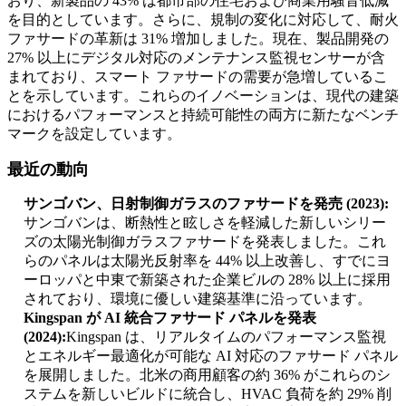
おり、新製品の 43% は都市部の住宅および商業用騒音低減
を目的としています。さらに、規制の変化に対応して、耐火
ファサードの革新は 31% 増加しました。現在、製品開発の
27% 以上にデジタル対応のメンテナンス監視センサーが含
まれており、スマート ファサードの需要が急増しているこ
とを示しています。これらのイノベーションは、現代の建築
におけるパフォーマンスと持続可能性の両方に新たなベンチ
マークを設定しています。
最近の動向
サンゴバン、日射制御ガラスのファサードを発売 (2023):
サンゴバンは、断熱性と眩しさを軽減した新しいシリー
ズの太陽光制御ガラスファサードを発表しました。これ
らのパネルは太陽光反射率を 44% 以上改善し、すでにヨ
ーロッパと中東で新築された企業ビルの 28% 以上に採用
されており、環境に優しい建築基準に沿っています。
Kingspan が AI 統合ファサード パネルを発表
(2024):
Kingspan は、リアルタイムのパフォーマンス監視
とエネルギー最適化が可能な AI 対応のファサード パネル
を展開しました。北米の商用顧客の約 36% がこれらのシ
ステムを新しいビルドに統合し、HVAC 負荷を約 29% 削