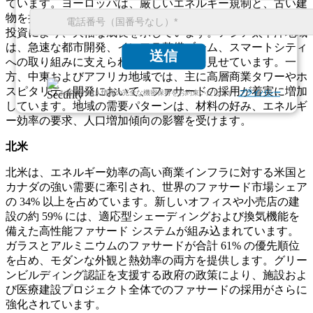
ています。ヨーロッパは、厳しいエネルギー規制と、古い建
物を持続可能なファサードシステムに改修するための多額の
投資により、大幅な成長を示しています。アジア太平洋地域
は、急速な都市開発、インフラ整備ブーム、スマートシティ
送信
への取り組みに支えられ、力強い拡大を見せています。一
方、中東およびアフリカ地域では、主に高層商業タワーやホ
スピタリティ開発において、ファサードの採用が着実に増加
お客様の個人情報の完全な機密保持をお約束いたします.
プライバシー
しています。地域の需要パターンは、材料の好み、エネルギ
ー効率の要求、人口増加傾向の影響を受けます。
北米
北米は、エネルギー効率の高い商業インフラに対する米国と
カナダの強い需要に牽引され、世界のファサード市場シェア
の 34% 以上を占めています。新しいオフィスや小売店の建
設の約 59% には、適応型シェーディングおよび換気機能を
備えた高性能ファサード システムが組み込まれています。
ガラスとアルミニウムのファサードが合計 61% の優先順位
を占め、モダンな外観と熱効率の両方を提供します。グリー
ンビルディング認証を支援する政府の政策により、施設およ
び医療建設プロジェクト全体でのファサードの採用がさらに
強化されています。