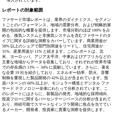
導入されています。
レポートの対象範囲
ファサード市場レポートは、業界のダイナミクス、セグメン
トごとのパフォーマンス、地域の需要分布、および戦略的展
開の包括的な概要を提供します。市場分割のほぼ 100% を占
める、換気システムと非換気システムを含むファサードのタ
イプに関する詳細な洞察をカバーしています。商業用途が
58% 以上のシェアで部門別用途をリードし、住宅用途が
31%、産業用途が 11% と続きます。このレポートは、北
米、ヨーロッパ、アジア太平洋、中東およびアフリカなどの
主要な地域からデータを収集しており、それぞれが世界市場
での存在感の 13% ～ 34% に貢献しています。さらに、著名
な企業 19 社を紹介しており、エネルギー効率、防火、音響
制御を重視した製品開発の 42% 以上が含まれています。投
資パターンの 60% 以上が、モジュラー構造とデジタル ファ
サード テクノロジー全体にわたって分析されています。こ
のレポートにはさらに、新製品の発売、地域的な採用傾向、
投資フローに関するパーセンテージベースの分析が含まれて
おり、持続可能でスマートなインフラ開発に焦点を当ててい
るメーカー、開発者、投資家に貴重な洞察を提供します。