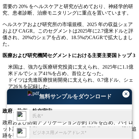
需要の 20% をヘルスケアと研究が占めており、神経学的研
究、患者診断、治療モニタリングに重点を置いています。
ヘルスケアおよび研究所の市場規模、2025 年の収益シェア
および CAGR。このセグメントは2025年に2.7億米ドルと評
価され、20%のシェアを占め、18.5%のCAGRで拡大しまし
た。
医療および研究機関セグメントにおける主要主要国トップ 3
米国は、強力な医療研究投資に支えられ、2025年に1.1億
米ドルでシェア41%を占め、首位となった。
ドイツは先進医療技術開発に支えられ、0.7億ドル、シェ
ア26％を記録した。
日本は神経学研究プログラムにより、00億5,000万米ド
×
無料サンプルをダウンロード
ル、シェア18％を達成した。
政府、防衛、航空宇宙
政府および防衛アプリケーションが約 15% を占め、パイロ
ット訓練、防衛シミュレーション、監視強化のための視線追
跡を導入しています。