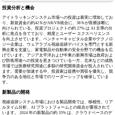
投資分析と機会
アイトラッキングシステム市場への投資は着実に増加してお
り、新規資金の約42％がAR/VR統合に、38％が医療診断に
向けられている。投資プロジェクトの約 27% は AI 主導の分
析に焦点を当てており、精度とユーザー エクスペリエンス
を向上させています。ベンチャーキャピタル企業やテクノロ
ジー企業は、ウェアラブル視線追跡デバイスを専門とする新
興企業を支援し、家電製品や自動車の安全分野での機会を広
げています。アジア太平洋および中東の新興市場は政府およ
び防衛用途への投資を惹きつけている一方、北米などの成熟
市場では医療研究用途に多額の研究開発資金が投入されてい
ます。需要が加速する中、投資家は提携や買収を優先し、競
争力のある地位と市場でのリーダーシップを確保していま
す。
新製品の開発
視線追跡システム市場における製品開発では、移植性、リア
ルタイム分析、AI プラットフォームとの統合が重視されて
います。 2024 年の新製品の約 35% は、クラウドベースのデ