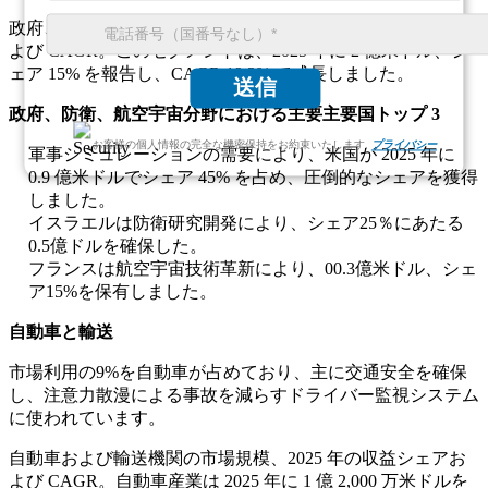
政府、防衛、航空宇宙の市場規模、2025 年の収益シェアお
よび CAGR。このセグメントは、2025 年に 2 億米ドル、シ
ェア 15% を報告し、CAGR 19.3% で成長しました。
送信
政府、防衛、航空宇宙分野における主要主要国トップ 3
お客様の個人情報の完全な機密保持をお約束いたします.
プライバシー
軍事シミュレーションの需要により、米国が 2025 年に
0.9 億米ドルでシェア 45% を占め、圧倒的なシェアを獲得
しました。
イスラエルは防衛研究開発により、シェア25％にあたる
0.5億ドルを確保した。
フランスは航空宇宙技術革新により、00.3億米ドル、シェ
ア15%を保有しました。
自動車と輸送
市場利用の9%を自動車が占めており、主に交通安全を確保
し、注意力散漫による事故を減らすドライバー監視システム
に使われています。
自動車および輸送機関の市場規模、2025 年の収益シェアお
よび CAGR。自動車産業は 2025 年に 1 億 2,000 万米ドルを