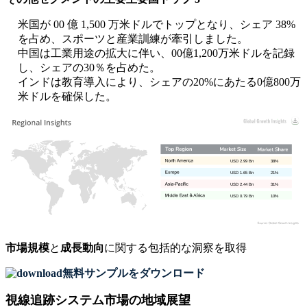
米国が 00 億 1,500 万米ドルでトップとなり、シェア 38%
を占め、スポーツと産業訓練が牽引しました。
中国は工業用途の拡大に伴い、00億1,200万米ドルを記録
し、シェアの30％を占めた。
インドは教育導入により、シェアの20%にあたる0億800万
米ドルを確保した。
USD 2.99 Bn
38%
USD 1.65 Bn
21%
USD 2.44 Bn
31%
USD 0.79 Bn
10%
市場規模
と
成長動向
に関する包括的な洞察を取得
無料サンプルをダウンロード
視線追跡システム市場の地域展望