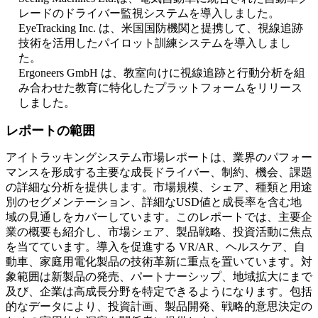
レードのドライバー監視システムを導入しました。
EyeTracking Inc. は、米国国防機関と提携して、視線追跡
技術を活用したパイロット訓練システムを導入しまし
た。
Ergoneers GmbH は、教室向けに視線追跡と行動分析を組
み合わせた教育に特化したプラットフォームをリリース
しました。
レポートの範囲
アイトラッキングシステム市場レポートは、業界のパフォー
マンスを形成する主要な成長ドライバー、制約、機会、課題
の詳細な分析を提供します。市場規模、シェア、種類と用途
別のセグメンテーション、詳細なUSD値と成長率を含む地
域の見通しをカバーしています。このレポートでは、主要企
業の概要も紹介し、市場シェア、製品戦略、投資活動に焦点
を当てています。導入を促進する VR/AR、ヘルスケア、自
動車、家庭用電化製品の技術革新に重点を置いています。対
象範囲は新製品の発売、パートナーシップ、地域拡大にまで
及び、企業は高成長分野を特定できるようになります。包括
的なデータにより、投資計画、製品開発、戦略的意思決定の