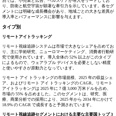
別では、小売業と広告、ヘルスケアが導入をリードしてお
り、防衛と航空宇宙が顕著な牽引力を示しています。各セグ
メントには明確な成長機会があり、地域ごとの大きな差異が
導入率とパフォーマンスに影響を与えます。
タイプ別
リモートアイトラッキング
リモート視線追跡システムは市場で大きなシェアを占めてお
り、主に学術研究、ニューロマーケティング、消費者行動研
究で使用されています。導入全体の 52% 以上がこのタイプ
によるもので、ウェアラブル デバイスを必要としない精度
と使いやすさが原動力となっています。
リモート アイ トラッキングの市場規模、2025 年の収益シェ
ア、およびリモート アイ トラッキングの CAGR。リモート
アイトラッキングは 2025 年に 7 億 3,000 万米ドルを占め、
市場の 55% を占めました。このセグメントは、研究、医
療、商業分析での採用により、2025 年から 2034 年にかけて
18.9% の CAGR で成長すると予測されています。
リモート視線追跡セグメントにおける主要な主要国トップ 3