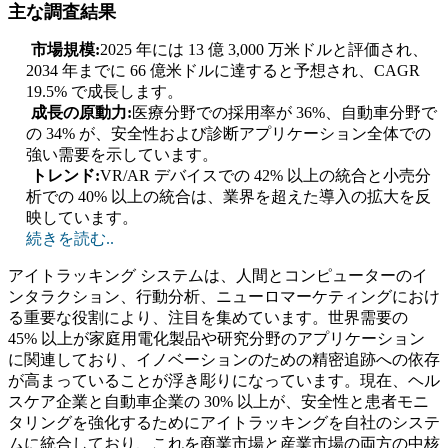
主な調査結果
市場規模:
2025 年には 13 億 3,000 万米ドルと評価され、
2034 年までに 66 億米ドルに達すると予想され、CAGR
19.5% で成長します。
成長の原動力:
医療分野での採用率が 36%、自動車分野で
の 34% が、安全性および診断アプリケーション全体での
強い需要を示しています。
トレンド:
VR/AR デバイスでの 42% 以上の統合と小売分
析での 40% 以上の統合は、業界を超えた導入の拡大を反
映しています。
続きを読む..
アイトラッキング システムは、人間とコンピューターのイ
ンタラクション、行動分析、ニューロマーケティングにおけ
る重要な役割により、注目を集めています。世界需要の
45% 以上が家庭用電化製品や研究分野のアプリケーション
に関連しており、イノベーションのための精密追跡への依存
が高まっていることが浮き彫りになっています。現在、ヘル
スケア企業と自動車企業の 30% 以上が、安全性と患者モニ
タリングを強化するためにアイトラッキングを自社のシステ
ムに統合しており、これを商業市場と産業市場の両方の中核