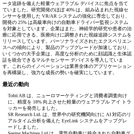
ータ追跡を備えた軽量ウェアラブル デバイスに焦点を当て
ていました。研究開発のほぼ 40% は、組み込まれた視線セ
ンサーを使用した VR/AR システムの強化に専念しており、
開発の 25% は高級車向けの自動車ドライバー監視システム
を対象としています。企業はまた、神経学的研究や患者の治
療に応用できる、医療向けに調整された視線追跡システムを
リリースしています。パーソナライズされたエクスペリエン
スへの傾向により、製品のアップグレードが加速しており、
いくつかの大手企業は、高度な分析のために顔認識と生体認
証を統合できるマルチセンサー デバイスを導入していま
す。これらのイノベーションは業界全体のアプリケーション
を再構築し、強力な成長の勢いを確実にしています。
最近の動向
Tobii AB は、ニューロマーケティングと消費者調査向け
に、精度を 18% 向上させた軽量のウェアラブル アイ トラ
ッカーを発売しました。
SR Research Ltd. は、世界中の研究機関向けに AI 対応のリ
アルタイム分析を備えた EyeLink システムをアップグレ
ードしました。
Seeing Machines Ltd.は、電気自動車に統合された自動車グ