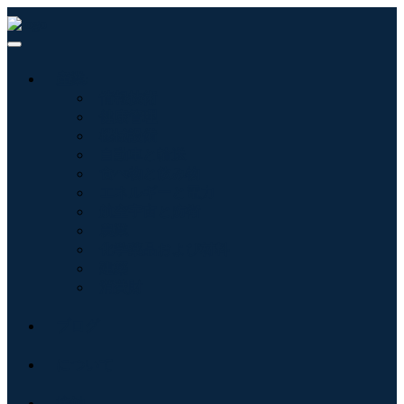
産業:
情報技術
健康管理
機械設備
自動車と輸送
食べ物と飲み物
エネルギーと電力
航空宇宙と防衛
農業
化学薬品および材料
建築
消費財
ブログ
について
接触