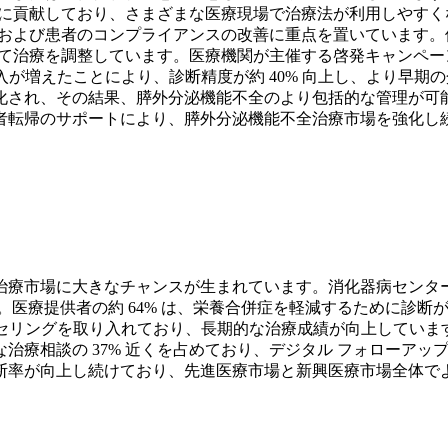
近くに貢献しており、さまざまな医療現場で治療法が利用しやす
性、および患者のコンプライアンスの改善に重点を置いています
応じて治療を調整しています。医療機関が主催する啓発キャンペ
入が増えたことにより、診断精度が約 40% 向上し、より早期
化され、その結果、膵外分泌機能不全のより包括的な管理が可
者転帰のサポートにより、膵外分泌機能不全治療市場を強化し
療市場に大きなチャンスが生まれています。消化器病センターの
。医療提供者の約 64% は、栄養合併症を軽減するために診
セリングを取り入れており、長期的な治療成績が向上しています
療相談の 37% 近くを占めており、デジタル フォローアップ 
断率が向上し続けており、先進医療市場と新興医療市場全体で