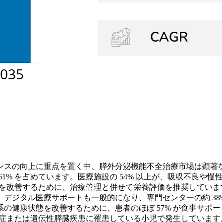
ンスの向上に重点を置く中、膵外分泌機能不全治療市場は顕著
1% を占めています。医療施設の 54% 以上が、吸収不良や
質を改善するために、治療管理と併せて栄養評価を推奨しています
デジタル医療サポートも一般的になり、専門センターの約 38
の健康状態を改善するために、患者のほぼ 57% が食事サポ
維症または遺伝性膵臓疾患に罹患している小児で発生しています。