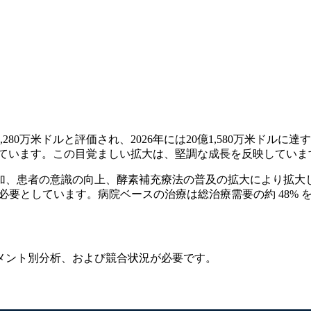
80万米ドルと評価され、2026年には20億1,580万米ドルに達す
ています。この目覚ましい拡大は、堅調な成長を反映しています。 202
、患者の意識の向上、酵素補充療法の普及の拡大により拡大して
必要としています。病院ベースの治療は総治療需要の約 48% 
メント別分析、および競合状況
が必要です。