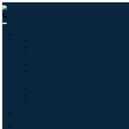
USA : +1 (855) 467-7775 (フリーダイヤル)
UK : +44 8085 
産業:
情報技術
健康管理
機械設備
自動車と輸送
食べ物と飲み物
エネルギーと電力
航空宇宙と防衛
農業
化学薬品および材料
建築
消費財
ブログ
について