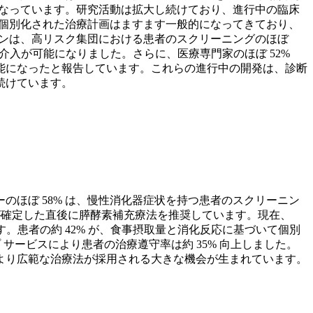
くなっています。研究活動は拡大し続けており、進行中の臨床
。個別化された治療計画はますます一般的になってきており、
ーンは、高リスク集団における患者のスクリーニングのほぼ
の介入が可能になりました。さらに、医療専門家のほぼ 52%
能になったと報告しています。これらの進行中の開発は、診断
続けています。
ほぼ 58% は、慢性消化器症状を持つ患者のスクリーニン
断が確定した直後に膵酵素補充療法を推奨しています。現在、
。患者の約 42% が、食事摂取量と消化反応に基づいて個別
サービスにより患者の治療遵守率は約 35% 向上しました。
より広範な治療法が採用される大きな機会が生まれています。