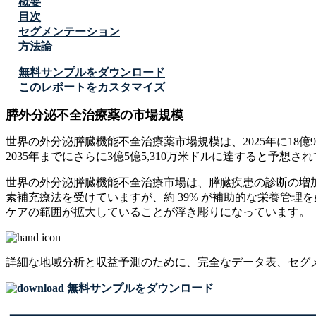
概要
目次
セグメンテーション
方法論
無料サンプルをダウンロード
このレポートをカスタマイズ
膵外分泌不全治療薬の市場規模
世界の外分泌膵臓機能不全治療薬市場規模は、2025年に18億9,2
2035年までにさらに3億5億5,310万米ドルに達すると予想され
世界の外分泌膵臓機能不全治療市場は、膵臓疾患の診断の増加
素補充療法を受けていますが、約 39% が補助的な栄養管理を
ケアの範囲が拡大していることが浮き彫りになっています。
詳細な地域分析と収益予測のために、
完全なデータ表、セグ
無料サンプルをダウンロード