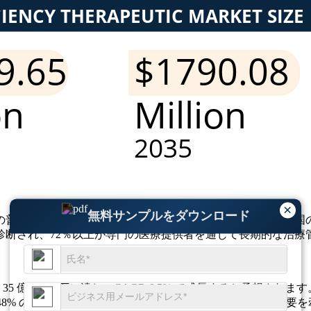
×
無料サンプルをダウンロード
の普及により、引き続き地域の需要をリードしています。米国
診断され、72％以上が専門の医療提供者を通じて長期的な治療
までに 35 億 5,310 万に達し、CAGR 6.5% で成長すると予想されま
善、48% の病院での治療利用、39% の栄養サポートが市場の需