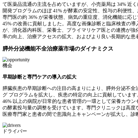
て医薬品流通の主流を占めていますが、小売薬局は 34% 
開発プログラムのほぼ 41% が酵素の安定性、投与の利便
専門医の約 36% が栄養状態、病気の重症度、消化機能に
45% の改善に貢献しました。高度な画像診断と臨床検査の導
が、消化器内科医、栄養士、プライマリケア医との連携が強
率の向上、治療アクセスの拡大、およびより良い長期的な患
膵外分泌機能不全治療薬市場のダイナミクス
機会
早期診断と専門ケアの導入の拡大
膵臓疾患の早期診断への注目の高まりにより、膵外分泌不全治
グ プログラムを拡大し、疾患の特定の向上に貢献しています
46% 以上の病院が日常的な患者管理の一環として栄養カウン
の酵素投与量の調整を受けています。専門クリニックは高度な治
医療専門家と患者の間で意識向上キャンペーンが拡大し、診
ドライバー