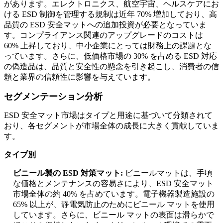
があります。エレクトロニクス、航空宇宙、ヘルスケアにお
ける ESD 制御を管理する規制は近年 70% 増加しており、高
品質の ESD 安全マットへの追加投資が必要となっていま
す。コンプライアンス関連のアップグレードのコストは
60% 上昇しており、中小企業にとっては財務上の課題とな
っています。さらに、低価格市場の 30% を占める ESD 対応
の偽造品は、品質と安全性の懸念を引き起こし、消費者の信
頼と業界の信頼性に影響を与えています。
セグメンテーション分析
ESD 安全マット市場はタイプと用途に基づいて分類されて
おり、各セグメントが市場全体の成長に大きく貢献していま
す。
タイプ別
ビニール製の ESD 対策マット:
ビニールマットは、手頃
な価格とメンテナンスの容易さにより、ESD 安全マット
市場全体の約 40% を占めています。電子機器製造施設の
65% 以上が、静電気防止のためにビニール マットを使用
しています。さらに、ビニール マットの表面は滑らかで