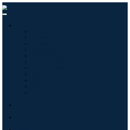
産業:
情報技術
健康管理
機械設備
自動車と輸送
食べ物と飲み物
エネルギーと電力
航空宇宙と防衛
農業
化学薬品および材料
建築
消費財
ブログ
について
接触