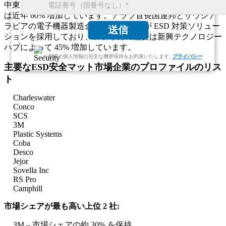
中東とアフリカは市場の約 10% を占めており、ESD の導入
は近年 60% 増加しています。アラブ首長国連邦とサウジア
ラビアの電子機器製造企業の 50% 以上が ESD 対策ソリュー
送信
ションを採用しており、アフリカの需要は新興テクノロジー
ハブによって 45% 増加しています。
お客様の個人情報の完全な機密保持をお約束いたします.
プライバシー
主要なESD安全マット市場企業のプロファイルのリス
ト
Charleswater
Conco
SCS
3M
Plastic Systems
Coba
Desco
Jejor
Sovella Inc
RS Pro
Camphill
市場シェアが最も高い上位 2 社:
3M – 市場シェアの約 30% を保持