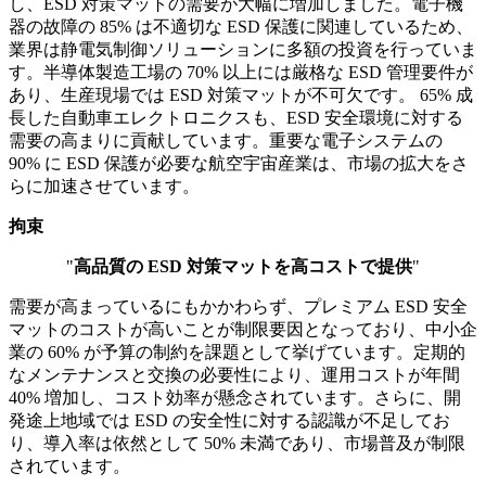
し、ESD 対策マットの需要が大幅に増加しました。電子機
器の故障の 85% は不適切な ESD 保護に関連しているため、
業界は静電気制御ソリューションに多額の投資を行っていま
す。半導体製造工場の 70% 以上には厳格な ESD 管理要件が
あり、生産現場では ESD 対策マットが不可欠です。 65% 成
長した自動車エレクトロニクスも、ESD 安全環境に対する
需要の高まりに貢献しています。重要な電子システムの
90% に ESD 保護が必要な航空宇宙産業は、市場の拡大をさ
らに加速させています。
拘束
"
高品質の ESD 対策マットを高コストで提供
"
需要が高まっているにもかかわらず、プレミアム ESD 安全
マットのコストが高いことが制限要因となっており、中小企
業の 60% が予算の制約を課題として挙げています。定期的
なメンテナンスと交換の必要性により、運用コストが年間
40% 増加し、コスト効率が懸念されています。さらに、開
発途上地域では ESD の安全性に対する認識が不足してお
り、導入率は依然として 50% 未満であり、市場普及が制限
されています。