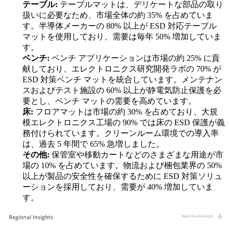
テーブル:
テーブルマットは、デリケートな部品の取り
扱いに必要なため、市場全体の約 35% を占めていま
す。半導体メーカーの 80% 以上が ESD 対応テーブル
マットを使用しており、需要は毎年 50% 増加していま
す。
ベンチ:
ベンチ アプリケーションは市場の約 25% に貢
献しており、エレクトロニクス研究開発ラボの 70% が
ESD 対策ベンチ マットを統合しています。メンテナン
スおよびテスト施設の 60% 以上が静電気防止保護を必
要とし、ベンチ マットの需要を高めています。
床:
フロアマットは市場の約 30% を占めており、大規
模エレクトロニクス工場の 90% では床の ESD 保護が義
務付けられています。クリーンルーム環境での導入率
は、過去 5 年間で 65% 急増しました。
その他:
保管室や移動カートなどのさまざまな用途が市
場の 10% を占めています。物流および梱包業界の 50%
以上が製品の安全性を確保するために ESD 対策ソリュ
ーションを採用しており、需要が 40% 増加していま
す。