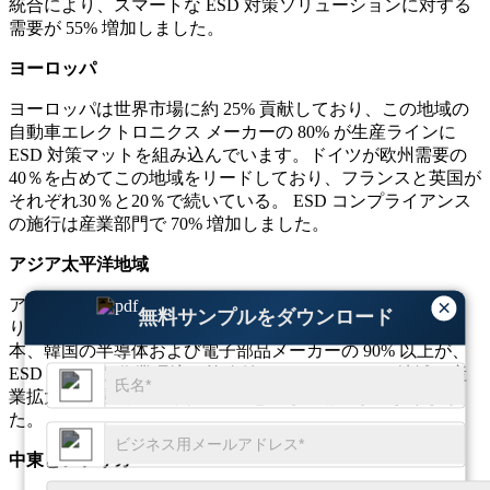
統合により、スマートな ESD 対策ソリューションに対する
需要が 55% 増加しました。
ヨーロッパ
ヨーロッパは世界市場に約 25% 貢献しており、この地域の
自動車エレクトロニクス メーカーの 80% が生産ラインに
ESD 対策マットを組み込んでいます。ドイツが欧州需要の
40％を占めてこの地域をリードしており、フランスと英国が
それぞれ30％と20％で続いている。 ESD コンプライアンス
の施行は産業部門で 70% 増加しました。
アジア太平洋地域
アジア太平洋地域は、エレクトロニクス産業の急成長によ
×
無料サンプルをダウンロード
り、世界市場シェアの約 35% を占めています。中国、日
本、韓国の半導体および電子部品メーカーの 90% 以上が、
ESD に安全な作業環境を義務付けています。この地域の産
業拡大率は過去 10 年間で 85% 急増し、需要が高まりまし
た。
中東とアフリカ