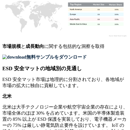
XX
XX%
XX
XX%
XX
XX%
XX
XX%
市場規模
と
成長動向
に関する包括的な洞察を取得
無料サンプルをダウンロード
ESD 安全マットの地域別の見通し
ESD 安全マット市場は地理的に分割されており、各地域が
市場の拡大に独自に貢献しています。
北米
北米は大手テクノロジー企業や航空宇宙企業の存在により、
市場全体のほぼ 30% を占めています。米国の半導体製造装
置の 85% 以上が ESD 保護を実装しており、電子機器メーカ
ーの 75% は厳しい静電気防止要件を設けています。 IoT の