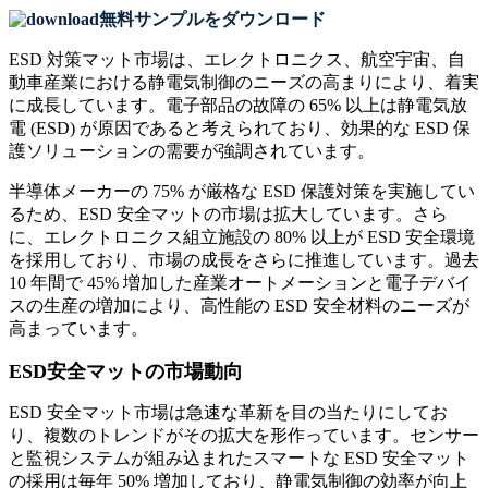
無料サンプルをダウンロード
ESD 対策マット市場は、エレクトロニクス、航空宇宙、自
動車産業における静電気制御のニーズの高まりにより、着実
に成長しています。電子部品の故障の 65% 以上は静電気放
電 (ESD) が原因であると考えられており、効果的な ESD 保
護ソリューションの需要が強調されています。
半導体メーカーの 75% が厳格な ESD 保護対策を実施してい
るため、ESD 安全マットの市場は拡大しています。さら
に、エレクトロニクス組立施設の 80% 以上が ESD 安全環境
を採用しており、市場の成長をさらに推進しています。過去
10 年間で 45% 増加した産業オートメーションと電子デバイ
スの生産の増加により、高性能の ESD 安全材料のニーズが
高まっています。
ESD安全マットの市場動向
ESD 安全マット市場は急速な革新を目の当たりにしてお
り、複数のトレンドがその拡大を形作っています。センサー
と監視システムが組み込まれたスマートな ESD 安全マット
の採用は毎年 50% 増加しており、静電気制御の効率が向上