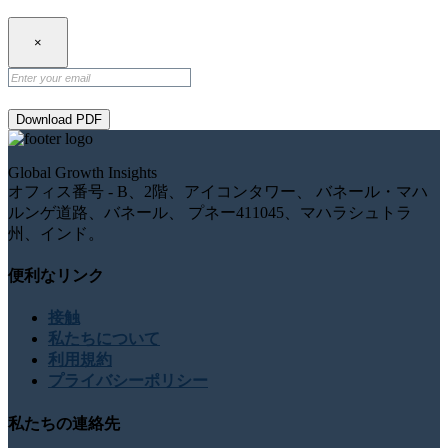
×
Download PDF
Global Growth Insights
オフィス番号 - B、2階、アイコンタワー、 バネール・マハ
ルンゲ道路、バネール、 プネー411045、マハラシュトラ
州、インド。
便利なリンク
接触
私たちについて
利用規約
プライバシーポリシー
私たちの連絡先