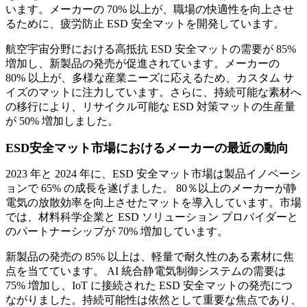
います。メーカーの 70% 以上が、職場の快適性を向上させ
るために、疲労防止 ESD 安全マットを開発しています。
航空宇宙分野における高抵抗 ESD 安全マットの需要が 85%
増加し、新製品の発売が促進されています。メーカーの
80% 以上が、多様な産業ニーズに応えるため、カスタム サ
イズのマットに注力しています。さらに、持続可能な素材へ
の移行により、リサイクル可能な ESD 対策マットの生産量
が 50% 増加しました。
ESD安全マット市場におけるメーカーの最近の動向
2023 年と 2024 年に、ESD 安全マット市場は製品イノベーシ
ョンで 65% の成長を遂げました。 80％以上のメーカーが静
電気の放散効率を向上させたマットを導入しています。市場
では、材料科学企業と ESD ソリューション プロバイダーと
のパートナーシップが 70% 増加しています。
新製品の発売の 85% 以上は、軽量で耐久性のある素材に焦
点を当てています。 AI 統合静電気制御システムの需要は
75% 増加し、IoT に接続された ESD 安全マットの発売につ
ながりました。持続可能性は依然として重要な焦点であり、