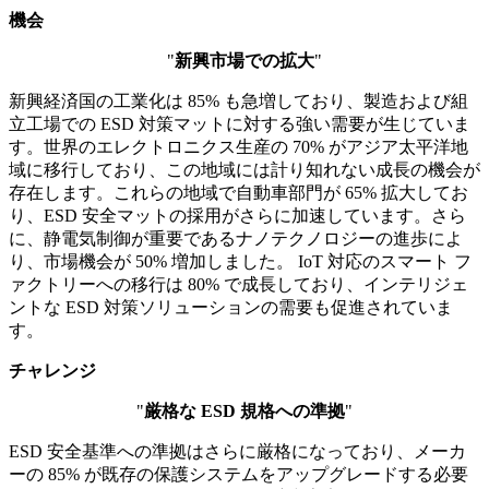
機会
"
新興市場での拡大
"
新興経済国の工業化は 85% も急増しており、製造および組
立工場での ESD 対策マットに対する強い需要が生じていま
す。世界のエレクトロニクス生産の 70% がアジア太平洋地
域に移行しており、この地域には計り知れない成長の機会が
存在します。これらの地域で自動車部門が 65% 拡大してお
り、ESD 安全マットの採用がさらに加速しています。さら
に、静電気制御が重要であるナノテクノロジーの進歩によ
り、市場機会が 50% 増加しました。 IoT 対応のスマート フ
ァクトリーへの移行は 80% で成長しており、インテリジェ
ントな ESD 対策ソリューションの需要も促進されていま
す。
チャレンジ
"
厳格な ESD 規格への準拠
"
ESD 安全基準への準拠はさらに厳格になっており、メーカ
ーの 85% が既存の保護システムをアップグレードする必要