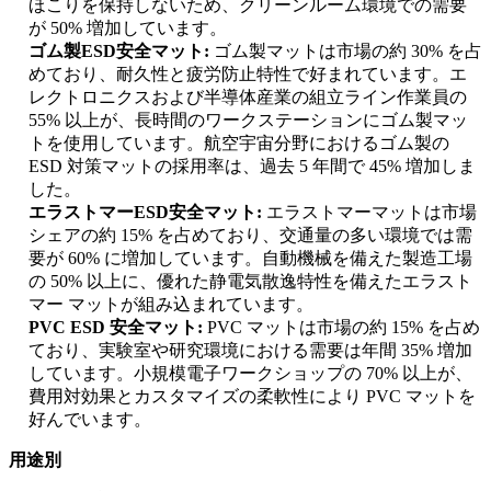
ほこりを保持しないため、クリーンルーム環境での需要
が 50% 増加しています。
ゴム製ESD安全マット:
ゴム製マットは市場の約 30% を占
めており、耐久性と疲労防止特性で好まれています。エ
レクトロニクスおよび半導体産業の組立ライン作業員の
55% 以上が、長時間のワークステーションにゴム製マッ
トを使用しています。航空宇宙分野におけるゴム製の
ESD 対策マットの採用率は、過去 5 年間で 45% 増加しま
した。
エラストマーESD安全マット:
エラストマーマットは市場
シェアの約 15% を占めており、交通量の多い環境では需
要が 60% に増加しています。自動機械を備えた製造工場
の 50% 以上に、優れた静電気散逸特性を備えたエラスト
マー マットが組み込まれています。
PVC ESD 安全マット:
PVC マットは市場の約 15% を占め
ており、実験室や研究環境における需要は年間 35% 増加
しています。小規模電子ワークショップの 70% 以上が、
費用対効果とカスタマイズの柔軟性により PVC マットを
好んでいます。
用途別