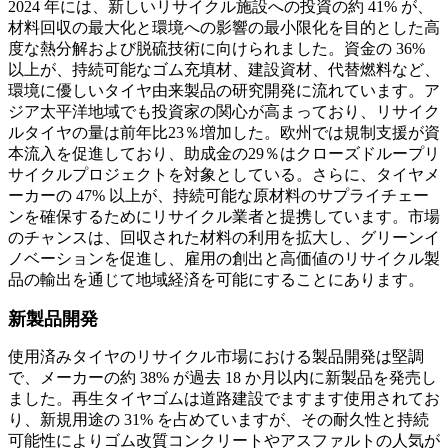
2024 年には、新しいリサイクル施設への投資の約 41% が、
材料回収の最大化と環境への影響の最小限化を目的とした高
度な熱分解および脱硫技術に向けられました。資金の 36%
以上が、持続可能なゴム充填材、建設資材、代替燃料など、
環境に優しいタイヤ由来製品の研究開発に流れています。ア
ジア太平洋地域でも投資家の関心が高まっており、リサイク
ルタイヤの量は前年比23％増加した。欧州では規制支援が資
本流入を促進しており、助成金の29％はクローズドループリ
サイクルプロジェクトを対象としている。さらに、タイヤメ
ーカーの 47% 以上が、持続可能な原材料のサプライチェー
ンを確保するためにリサイクル業者と提携しています。市場
のチャンスは、回収された材料の利用を拡大し、グリーンイ
ノベーションを促進し、雇用の創出と高価値のリサイクル製
品の輸出を通じて地域経済を可能にすることにあります。
新製品開発
使用済みタイヤのリサイクル市場における製品開発は堅調
で、メーカーの約 38% が過去 18 か月以内に新製品を発売し
ました。再生タイヤゴムは道路建設でますます使用されてお
り、新規用途の 31% を占めていますが、その耐久性と持続
可能性によりゴム改質コンクリートやアスファルトの人気が