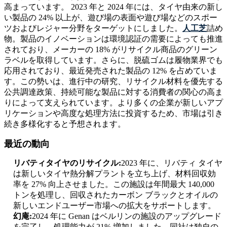
高まっています。 2023 年と 2024 年には、タイヤ由来の新し
い製品の 24% 以上が、遊び場の表面や遊び場などのスポー
ツおよびレジャー分野をターゲットにしました。
人工芝
詰め
物。製品のイノベーションは環境認証の需要によっても推進
されており、メーカーの 18% がリサイクル商品のグリーン
ラベルを取得しています。さらに、脱硫ゴムは履物業界でも
応用されており、最近発売された製品の 12% を占めていま
す。この勢いは、進行中の研究、リサイクル材料を優先する
公共調達政策、持続可能な製品に対する消費者の関心の高ま
りによって支えられています。より多くの企業が新しいアプ
リケーションや高度な処理方法に投資するため、市場は引き
続き多様化すると予想されます。
最近の動向
リバティタイヤのリサイクル:
2023 年に、リバティ タイヤ
は新しいタイヤ熱分解プラントを立ち上げ、材料回収効
率を 27% 向上させました。この施設は年間最大 140,000
トンを処理し、回収されたカーボン ブラックとオイルの
新しいエンドユーザー市場への拡大をサポートします。
幻庵:
2024 年に Genan はベルリンの施設のアップグレード
を完了し、処理能力が 21% 増加しました。同社は独自の