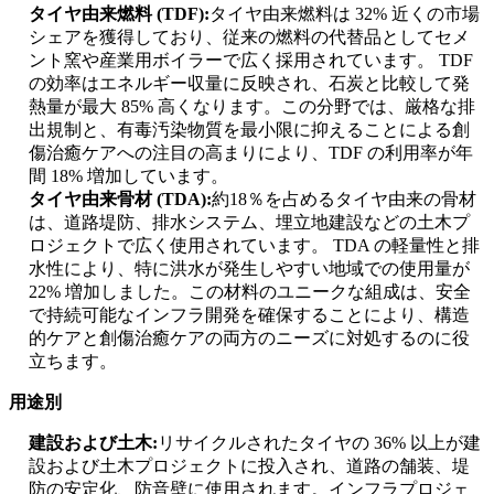
タイヤ由来燃料 (TDF):
タイヤ由来燃料は 32% 近くの市場
シェアを獲得しており、従来の燃料の代替品としてセメ
ント窯や産業用ボイラーで広く採用されています。 TDF
の効率はエネルギー収量に反映され、石炭と比較して発
熱量が最大 85% 高くなります。この分野では、厳格な排
出規制と、有毒汚染物質を最小限に抑えることによる創
傷治癒ケアへの注目の高まりにより、TDF の利用率が年
間 18% 増加しています。
タイヤ由来骨材 (TDA):
約18％を占めるタイヤ由来の骨材
は、道路堤防、排水システム、埋立地建設などの土木プ
ロジェクトで広く使用されています。 TDA の軽量性と排
水性により、特に洪水が発生しやすい地域での使用量が
22% 増加しました。この材料のユニークな組成は、安全
で持続可能なインフラ開発を確保することにより、構造
的ケアと創傷治癒ケアの両方のニーズに対処するのに役
立ちます。
用途別
建設および土木:
リサイクルされたタイヤの 36% 以上が建
設および土木プロジェクトに投入され、道路の舗装、堤
防の安定化、防音壁に使用されます。インフラプロジェ