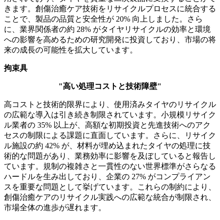
きます。創傷治癒ケア技術をリサイクルプロセスに統合する
ことで、製品の品質と安全性が 20% 向上しました。さら
に、業界関係者の約 28% がタイヤリサイクルの効率と環境
への影響を高めるための研究開発に投資しており、市場の将
来の成長の可能性を拡大しています。
拘束具
"高い処理コストと技術障壁"
高コストと技術的限界により、使用済みタイヤのリサイクル
の広範な導入は引き続き制限されています。小規模リサイク
ル業者の 35% 以上が、高額な初期投資と先進技術へのアク
セスの制限による課題に直面しています。さらに、リサイク
ル施設の約 42% が、材料が埋め込まれたタイヤの処理に技
術的な問題があり、業務効率に影響を及ぼしていると報告し
ています。規制の複雑さと一貫性のない世界標準がさらなる
ハードルを生み出しており、企業の 27% がコンプライアン
スを重要な問題として挙げています。これらの制約により、
創傷治癒ケアのリサイクル実践への広範な統合が制限され、
市場全体の進歩が遅れます。