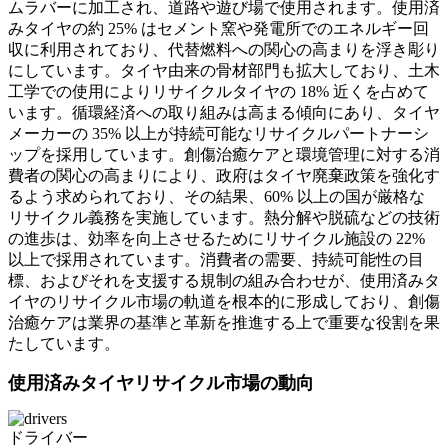
ムラバーに加工され、道路や遊び場で使用されます。使用済
みタイヤの約 25% はセメント窯や発電所でのエネルギー回
収に利用されており、代替燃料への関心の高まりを浮き彫り
にしています。タイヤ由来の骨材部門も拡大しており、土木
工学での使用によりリサイクルタイヤの 18% 近くを占めて
います。循環経済への取り組みは高まる傾向にあり、タイヤ
メーカーの 35% 以上が持続可能なリサイクルパートナーシ
ップを採用しています。創傷治癒ケアと環境管理に対する消
費者の関心の高まりにより、政府はタイヤ廃棄政策を強化す
るよう求められており、その結果、60% 以上の国が厳格な
リサイクル義務を実施しています。熱分解や脱硫などの技術
の進歩は、効率を向上させるためにリサイクル施設の 22%
以上で採用されています。消費者の需要、持続可能性の目
標、およびそれを支援する規制の組み合わせが、使用済みタ
イヤのリサイクル市場の軌道を根本的に形成しており、創傷
治癒ケアは業界の基準と革新を推進する上で重要な役割を果
たしています。
使用済みタイヤリサイクル市場の動向
ドライバー