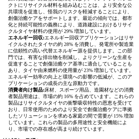
クトにリサイクル材料を組み込むことは、より安全な公
共環境を促進し、怪我のリスクを軽減することにより、
創傷治癒ケアをサポートします。最近の傾向では、都市
化と持続可能性の義務により、道路建設におけるリサイ
クルタイヤ材料の使用が 29% 増加しています。
エネルギー回収:
エネルギー回収アプリケーションはリサ
イクルされたタイヤの約 28% を消​​費し、発電所や製造業
に信頼性の高い代替エネルギー源を提供します。この部
門では、有害な排出物を削減し、よりクリーンな生産を
促進することで創傷治癒ケア基準に適合していることも
あり、タイヤ由来燃料の使用量が 23% 増加しています。
エネルギー効率の向上と環境への影響の低減が、このア
プリケーションの成長の主な原動力です。
消費者向け製品:
床材、スポーツ用品、造園材などの消費
者製品用途は、市場の約 16% を占めています。これらの
製品はリサイクルタイヤの衝撃吸収特性の恩恵を受けて
おり、日常使用のためのより安全で創傷治癒ケアに準拠
したソリューションを求める家庭の間で需要が 15% 増加
しています。これらの製品の多用途性と安全機能によ
り、市場での存在感が高まり続けています。