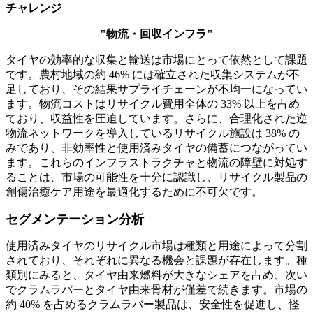
チャレンジ
"物流・回収インフラ"
タイヤの効率的な収集と輸送は市場にとって依然として課題
です。農村地域の約 46% には確立された収集システムが不
足しており、その結果サプライチェーンが不均一になってい
ます。物流コストはリサイクル費用全体の 33% 以上を占め
ており、収益性を圧迫しています。さらに、合理化された逆
物流ネットワークを導入しているリサイクル施設は 38% の
みであり、非効率性と使用済みタイヤの備蓄につながってい
ます。これらのインフラストラクチャと物流の障壁に対処す
ることは、市場の可能性を十分に認識し、リサイクル製品の
創傷治癒ケア用途を最適化するために不可欠です。
セグメンテーション分析
使用済みタイヤのリサイクル市場は種類と用途によって分割
されており、それぞれに異なる機会と課題が存在します。種
類別にみると、タイヤ由来燃料が大きなシェアを占め、次い
でクラムラバーとタイヤ由来骨材が僅差で続きます。市場の
約 40% を占めるクラムラバー製品は、安全性を促進し、怪