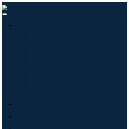
産業:
情報技術
健康管理
機械設備
自動車と輸送
食べ物と飲み物
エネルギーと電力
航空宇宙と防衛
農業
化学薬品および材料
建築
消費財
ブログ
について
接触