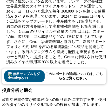
の第 2 位のシェアを占めています。デンマークの会社は
世界最大級のタイヤリサイクルネットワークを運営して
おり、ヨーロッパと北米で毎年 360,000 トンを超える使用
済みタイヤを処理しています。 2024 年に Genan はベルリ
ン工場をアップグレードし、生産能力を 21% 増加させ、
独自の造粒方法を導入して廃棄物残留物を 16% 削減しま
した。 Genan のリサイクル生産量の 45% 以上は、スポー
ツ面、遊び場、ゴム成形品などの用途に使用されていま
す。さらに、Genan は研究機関と協力して、新製品ポート
フォリオの約 18% を占める環境認証ゴム製品を開発して
います。政府のプログラムや持続可能性を重視するメー
カーと戦略的に提携することで、Genan は回収された使用
済みタイヤの転用率 93% 以上を達成しました。
無料サンプルをダ
このレポートの詳細については、こち
ウンロード
らをご覧ください。
投資分析と機会
政府や民間企業が循環経済への取り組みに注力する中、使用
済みタイヤのリサイクル市場への投資が加速しています。