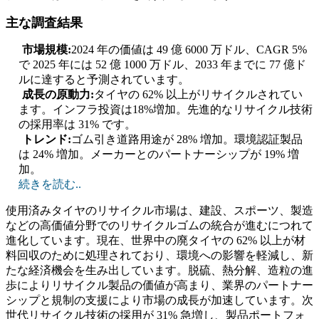
主な調査結果
市場規模:
2024 年の価値は 49 億 6000 万ドル、CAGR 5%
で 2025 年には 52 億 1000 万ドル、2033 年までに 77 億ド
ルに達すると予測されています。
成長の原動力:
タイヤの 62% 以上がリサイクルされてい
ます。インフラ投資は18%増加。先進的なリサイクル技術
の採用率は 31% です。
トレンド:
ゴム引き道路用途が 28% 増加。環境認証製品
は 24% 増加。メーカーとのパートナーシップが 19% 増
加。
続きを読む..
使用済みタイヤのリサイクル市場は、建設、スポーツ、製造
などの高価値分野でのリサイクルゴムの統合が進むにつれて
進化しています。現在、世界中の廃タイヤの 62% 以上が材
料回収のために処理されており、環境への影響を軽減し、新
たな経済機会を生み出しています。脱硫、熱分解、造粒の進
歩によりリサイクル製品の価値が高まり、業界のパートナー
シップと規制の支援により市場の成長が加速しています。次
世代リサイクル技術の採用が 31% 急増し、製品ポートフォ