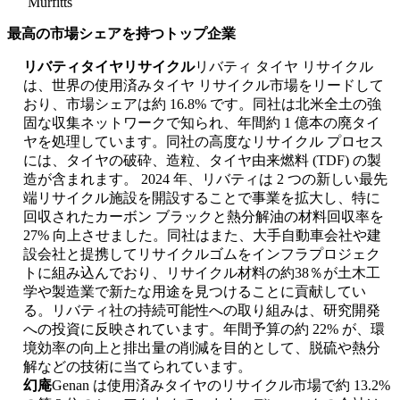
Murfitts
最高の市場シェアを持つトップ企業
リバティタイヤリサイクル
リバティ タイヤ リサイクル
は、世界の使用済みタイヤ リサイクル市場をリードして
おり、市場シェアは約 16.8% です。同社は北米全土の強
固な収集ネットワークで知られ、年間約 1 億本の廃タイ
ヤを処理しています。同社の高度なリサイクル プロセス
には、タイヤの破砕、造粒、タイヤ由来燃料 (TDF) の製
造が含まれます。 2024 年、リバティは 2 つの新しい最先
端リサイクル施設を開設することで事業を拡大し、特に
回収されたカーボン ブラックと熱分解油の材料回収率を
27% 向上させました。同社はまた、大手自動車会社や建
設会社と提携してリサイクルゴムをインフラプロジェク
トに組み込んでおり、リサイクル材料の約38％が土木工
学や製造業で新たな用途を見つけることに貢献してい
る。リバティ社の持続可能性への取り組みは、研究開発
への投資に反映されています。年間予算の約 22% が、環
境効率の向上と排出量の削減を目的として、脱硫や熱分
解などの技術に当てられています。
幻庵
Genan は使用済みタイヤのリサイクル市場で約 13.2%