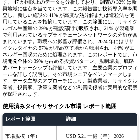
す。 47 か国以上のデータを分析しており、調査の 32% は新
興地域に焦点を当てています。この報告書は技術導入率を調
査し、新しい施設の 41% が高度な熱分解または造粒法を使
用していることを指摘しています。この範囲には、リサイク
ルゴム生産量の 29% が建設部門で吸収され、21% が製造業
で利用されているサプライチェーンネットワークの分析が含
まれています。環境への影響が評価され、2024 年にはリサ
イクルタイヤの 57% が埋め立て地から転用され、44% がエ
ネルギー回収のために処理されます。このレポートでは、市
場開発全体の 39% を占める投資パターン、規制環境、戦略
的パートナーシップも評価しています。主要企業のプロフィ
ールを詳しく説明し、その市場シェアをベンチマークしま
す。データ主導のアプローチにより、製造業者、リサイクル
業者、投資家、政策立案者などの利害関係者に実用的な洞察
が保証されます。
使用済みタイヤリサイクル市場 レポート範囲
レポート範囲
詳細
市場規模（年）
USD 5.21 十億（年） 2026