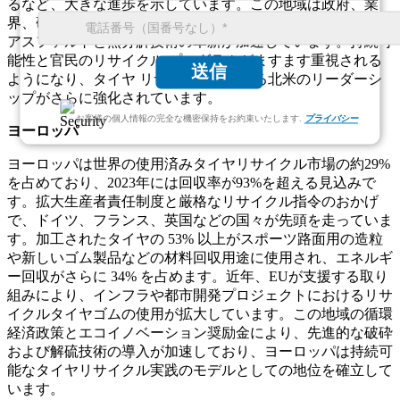
るなど、大きな進歩を示しています。この地域は政府、業
界、研究機関間の強力な連携の恩恵を受けており、ゴム引き
アスファルトと熱分解技術の革新が加速しています。持続可
能性と官民のリサイクル プログラムがますます重視される
送信
ようになり、タイヤ リサイクルにおける北米のリーダーシ
ップがさらに強化されています。
お客様の個人情報の完全な機密保持をお約束いたします.
プライバシー
ヨーロッパ
ヨーロッパは世界の使用済みタイヤリサイクル市場の約29%
を占めており、2023年には回収率が93%を超える見込みで
す。拡大生産者責任制度と厳格なリサイクル指令のおかげ
で、ドイツ、フランス、英国などの国々が先頭を走っていま
す。加工されたタイヤの 53% 以上がスポーツ路面用の造粒
や新しいゴム製品などの材料回収用途に使用され、エネルギ
ー回収がさらに 34% を占めます。近年、EUが支援する取り
組みにより、インフラや都市開発プロジェクトにおけるリサ
イクルタイヤゴムの使用が拡大しています。この地域の循環
経済政策とエコイノベーション奨励金により、先進的な破砕
および解硫技術の導入が加速しており、ヨーロッパは持続可
能なタイヤリサイクル実践のモデルとしての地位を確立して
います。