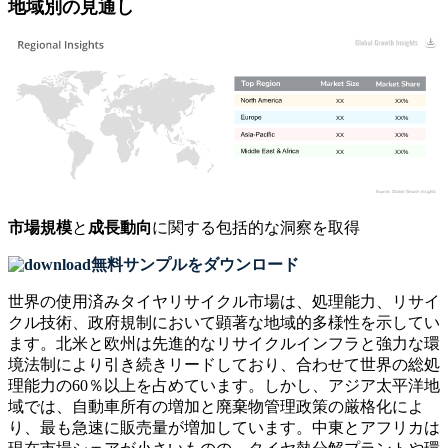
地域別の見通し
XX
XX%
XX
XX%
XX
XX%
XX
XX%
市場規模
と
成長動向
に関する包括的な洞察を取得
無料サンプルをダウンロード
世界の使用済みタイヤリサイクル市場は、処理能力、リサイ
クル技術、政府規制において顕著な地域的多様性を示してい
ます。北米と欧州は先進的なリサイクルインフラと強力な環
境法制により引き続きリードしており、合わせて世界の総処
理能力の60％以上を占めています。しかし、アジア太平洋地
域では、自動車所有の増加と廃棄物管理政策の厳格化によ
り、最も急速に販売量が増加しています。中東とアフリカは