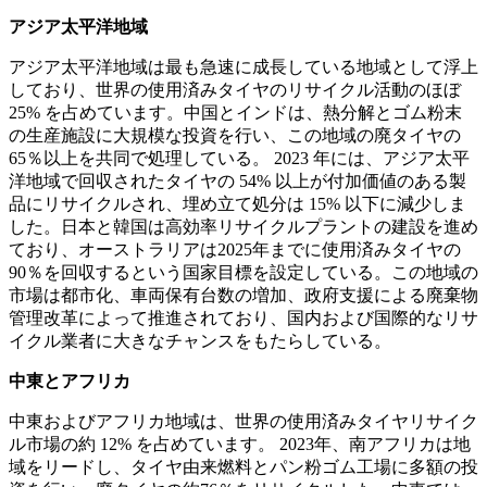
アジア太平洋地域
アジア太平洋地域は最も急速に成長している地域として浮上
しており、世界の使用済みタイヤのリサイクル活動のほぼ
25% を占めています。中国とインドは、熱分解とゴム粉末
の生産施設に大規模な投資を行い、この地域の廃タイヤの
65％以上を共同で処理している。 2023 年には、アジア太平
洋地域で回収されたタイヤの 54% 以上が付加価値のある製
品にリサイクルされ、埋め立て処分は 15% 以下に減少しま
した。日本と韓国は高効率リサイクルプラントの建設を進め
ており、オーストラリアは2025年までに使用済みタイヤの
90％を回収するという国家目標を設定している。この地域の
市場は都市化、車両保有台数の増加、政府支援による廃棄物
管理改革によって推進されており、国内および国際的なリサ
イクル業者に大きなチャンスをもたらしている。
中東とアフリカ
中東およびアフリカ地域は、世界の使用済みタイヤリサイク
ル市場の約 12% を占めています。 2023年、南アフリカは地
域をリードし、タイヤ由来燃料とパン粉ゴム工場に多額の投