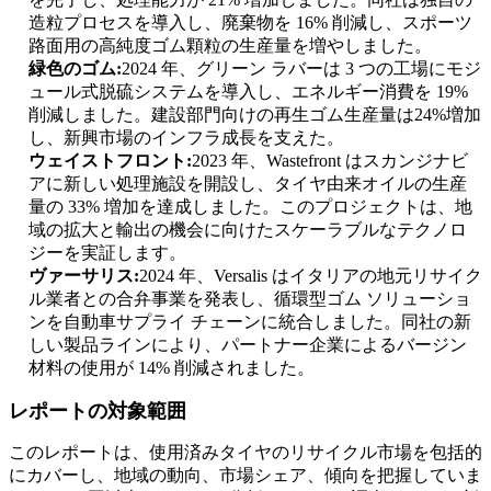
造粒プロセスを導入し、廃棄物を 16% 削減し、スポーツ
路面用の高純度ゴム顆粒の生産量を増やしました。
緑色のゴム:
2024 年、グリーン ラバーは 3 つの工場にモジ
ュール式脱硫システムを導入し、エネルギー消費を 19%
削減しました。建設部門向けの再生ゴム生産量は24%増加
し、新興市場のインフラ成長を支えた。
ウェイストフロント:
2023 年、Wastefront はスカンジナビ
アに新しい処理施設を開設し、タイヤ由来オイルの生産
量の 33% 増加を達成しました。このプロジェクトは、地
域の拡大と輸出の機会に向けたスケーラブルなテクノロ
ジーを実証します。
ヴァーサリス:
2024 年、Versalis はイタリアの地元リサイク
ル業者との合弁事業を発表し、循環型ゴム ソリューショ
ンを自動車サプライ チェーンに統合しました。同社の新
しい製品ラインにより、パートナー企業によるバージン
材料の使用が 14% 削減されました。
レポートの対象範囲
このレポートは、使用済みタイヤのリサイクル市場を包括的
にカバーし、地域の動向、市場シェア、傾向を把握していま