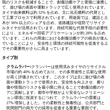
我のリスクを軽減することで、創傷治癒ケアと密接に連携し
て、遊び場の表面や運動トラックで広く使用されています。
タイヤ由来燃料は約 32% を占め、主に化石燃料の代替とし
て工業プロセスで利用されています。用途面では、建設と土
木が 36% 以上のシェアを占め、道路建設や堤防でリサイク
ルタイヤが活用されています。持続可能な代替手段の必要性
により、エネルギー回収アプリケーションが約 28% を占め
ています。これらの用途における創傷治癒ケアの統合が進ん
でいることにより、安全性と環境の持続可能性を促進する上
でその重要性がさらに高まっています。
タイプ別
クラムラバー:
クランバーは使用済みタイヤのリサイクル
市場の約 40% を占めており、その多用途性と広範な使用
が高く評価されています。このタイプは主に遊び場の表
面や運動トラックで使用され、安全性を向上させ、擦り
傷や怪我のリスクを最小限に抑えることで創傷治癒のケ
アに貢献します。都市や学校がより安全なレクリエーシ
ョン環境に投資するにつれて、クラムラバーの需要は
27% 増加しました。その柔軟性と無毒性は、公共部門と
民間部門の両方での採用を促進する重要な要因です。