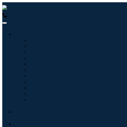
USA : +1 (855) 467-7775 (フリーダイヤル)
UK : +44 8085 
産業:
情報技術
健康管理
機械設備
自動車と輸送
食べ物と飲み物
エネルギーと電力
航空宇宙と防衛
農業
化学薬品および材料
建築
消費財
ブログ
について