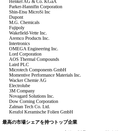
Henkel AG & Co. KGaA
Parker-Hannifin Corporation
Shin-Etsu MicroSi Inc
Dupont
M.G. Chemicals
Fujipoly
Wakefield-Vette Inc.
Aremco Products Inc.
Intertronics
OMEGA Engineering Inc.
Lord Corporation
AOS Thermal Compounds
Laird PLC
Microtech Components GmbH
Momentive Performance Materials Inc.
Wacker Chemie AG
Electrolube
3M Company
Novagard Solutions Inc.
Dow Corning Corporation
Zalman Tech Co. Ltd.
Kerafol Keramische Folien GmbH
最高の市場シェアを持つトップ企業