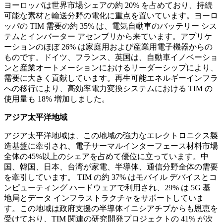
ヨーロッパは世界市場シェアの約 20% を占めており、持続
可能な素材と輸送分野の電化に重点を置いています。ヨーロ
ッパの TIM 需要の約 35% は、電気自動車のバッテリー シス
テムとインバーター アセンブリから来ています。アプリケ
ーションのほぼ 26% は家庭用および産業用電子機器からの
ものです。ドイツ、フランス、英国は、自動車イノベーショ
ンと産業オートメーションにおけるリーダーシップにより、
需要に大きく貢献しています。再生可能エネルギーインフラ
への移行により、高効率電力変換システムにおける TIM の
使用量も 18% 増加しました。
アジア太平洋地域
アジア太平洋地域は、この地域の強力なエレクトロニクス製
造基盤に牽引され、電子サーマルインターフェース材料市場
全体の45%以上のシェアを占めて優位に立っています。中
国、韓国、日本、台湾が家電、半導体、通信分野全体の需要
を牽引しています。 TIM の約 37% はモバイル デバイスとコ
ンピューティング ハードウェアで利用され、29% は 5G 基
地局とデータ インフラストラクチャをサポートしていま
す。この地域は政府支援の半導体イニシアチブからも恩恵を
受けており、TIM 関連の研究開発プロジェクトの 41% が次