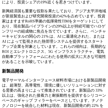
により、投資シェアの19%近くを惹きつけています。
新興経済国も重要な役割を果たしており、アジア太平洋地域
が新規製造および研究開発投資の42%を占めています。投資
家はますますRoH​​S準拠の低揮発性TIMをターゲットにして
おり、現在製品パイプラインの29%以上が持続可能でハロゲ
ンフリーの組成物に焦点を当てています。さらに、ベンチャ
ーキャピタルの関心の 21% は、AI に最適化された、または
AI によって監視された熱管理システムを提供するスタート
アップ企業を対象としています。これらの傾向は、長期的な
ROI とエレクトロニクス、5G インフラストラクチャ、電気
自動車プラットフォームにわたる使用の拡大に大きな可能性
があることを示唆しています。
新製品開発
電子サーマルインターフェース材料市場における新製品開発
は、超薄型、高導電性、環境に優しいソリューションに対す
る需要の高まりによって推進されています。新製品の 33%
以上は、強化された接着力と耐振動性を提供するシリコーン
ベースのギャップ フィラーをベースとしています。ナノテ
クノロジーを統合した材料は現在、新製品開発の約 22% を