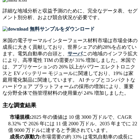
詳細な地域分析と収益予測のために、
完全なデータ表、セグ
メント別分析、および競合状況
が必要です。
無料サンプルをダウンロード
米国の電子サーマルインターフェース材料市場は市場全体の
成長に大きく貢献しており、世界シェアの約28%を占めてい
ます。電気自動車の台頭と、
サーバ
この地域のインフラ拡大
により、高導電性 TIM の需要が 31% 増加しました。米国で
は、アプリケーションの 26% 以上がパワー エレクトロニク
スと EV バッテリー モジュールに関連しており、19% は家
庭用電化製品に関連しています。 AI チップとコンパクトな
ハードウェア プラットフォームの採用の増加により、重要
な分野全体で熱管理材料の使用量が 24% 増加しました。
主な調査結果
市場規模:
2025 年の価値は 10 億 3000 万ドルで、CAGR
8.32% で 2026 年には 11 億 2000 万ドル、2035 年までに 22
億 9000 万ドルに達すると予測されています。
成長の原動力:
市場需要の約 33% は電気自動車の成長に