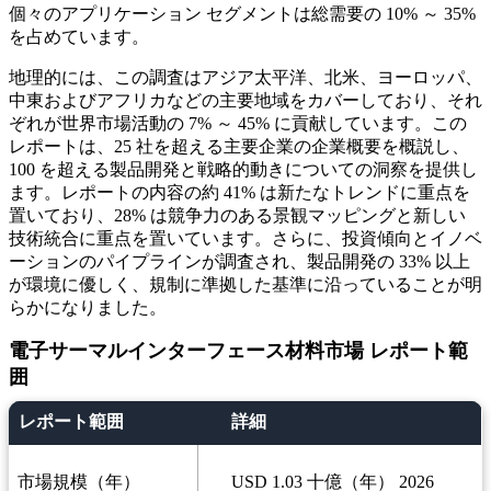
個々のアプリケーション セグメントは総需要の 10% ～ 35%
を占めています。
地理的には、この調査はアジア太平洋、北米、ヨーロッパ、
中東およびアフリカなどの主要地域をカバーしており、それ
ぞれが世界市場活動の 7% ～ 45% に貢献しています。この
レポートは、25 社を超える主要企業の企業概要を概説し、
100 を超える製品開発と戦略的動きについての洞察を提供し
ます。レポートの内容の約 41% は新たなトレンドに重点を
置いており、28% は競争力のある景観マッピングと新しい
技術統合に重点を置いています。さらに、投資傾向とイノベ
ーションのパイプラインが調査され、製品開発の 33% 以上
が環境に優しく、規制に準拠した基準に沿っていることが明
らかになりました。
電子サーマルインターフェース材料市場 レポート範
囲
レポート範囲
詳細
市場規模（年）
USD 1.03 十億（年） 2026