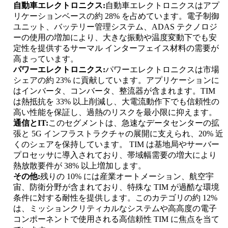
自動車エレクトロニクス:
自動車エレクトロニクスはアプ
リケーションベースの約 28% を占めています。電子制御
ユニット、バッテリー管理システム、ADAS テクノロジ
ーの使用の増加により、大きな振動や温度変動下でも安
定性を提供するサーマル インターフェイス材料の需要が
高まっています。
パワーエレクトロニクス:
パワーエレクトロニクスは市場
シェアの約 23% に貢献しています。アプリケーションに
はインバータ、コンバータ、整流器が含まれます。TIM
は熱抵抗を 33% 以上削減し、大電流動作下でも信頼性の
高い性能を保証し、過熱のリスクを最小限に抑えます。
通信とIT:
このセグメントは、急速なデータセンターの拡
張と 5G インフラストラクチャの展開に支えられ、20% 近
くのシェアを保持しています。 TIM は基地局やサーバー
プロセッサに導入されており、帯域幅需要の増大により
熱放散要件が 38% 以上増加します。
その他:
残りの 10% には産業オートメーション、航空宇
宙、防衛分野が含まれており、特殊な TIM が過酷な環境
条件に対する耐性を提供します。このカテゴリの約 12%
は、ミッションクリティカルなシステムや高高度の電子
コンポーネントで使用される高信頼性 TIM に焦点を当て