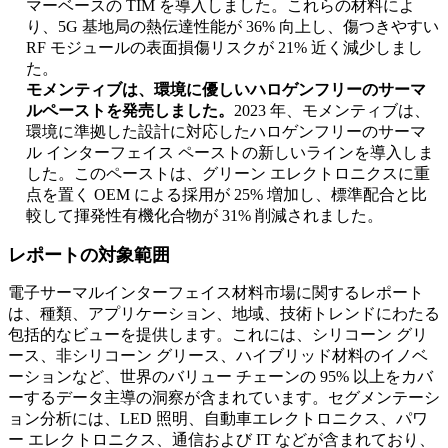
マーベースの TIM を導入しました。これらの材料によ
り、5G 基地局の熱伝達性能が 36% 向上し、傷つきやすい
RF モジュールの表面損傷リスクが 21% 近く減少しまし
た。
モメンティブは、環境に優しいハロゲンフリーのサーマ
ルペーストを発売しました。
2023 年、モメンティブは、
環境に準拠した設計に対応したハロゲンフリーのサーマ
ル インターフェイス ペーストの新しいラインを導入しま
した。このペーストは、グリーン エレクトロニクスに重
点を置く OEM による採用が 25% 増加し、標準配合と比
較して揮発性有機化合物が 31% 削減されました。
レポートの対象範囲
電子サーマルインターフェイス材料市場に関するレポート
は、種類、アプリケーション、地域、技術トレンドにわたる
包括的なビューを提供します。これには、シリコーン グリ
ース、非シリコーン グリース、ハイブリッド材料のイノベ
ーションなど、世界のバリュー チェーンの 95% 以上をカバ
ーするデータ主導の洞察が含まれています。セグメンテーシ
ョン分析には、LED 照明、自動車エレクトロニクス、パワ
ー エレクトロニクス、通信および IT などが含まれており、