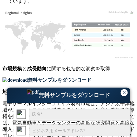
ています。
USD 0.29 Bn
28%
USD 0.21 Bn
20%
USD 0.46 Bn
45%
USD 0.07 Bn
7%
市場規模
と
成長動向
に関する包括的な洞察を取得
無料サンプルをダウンロード
地域別の見通し
×
無料サンプルをダウンロード
電子サーマルインターフェイス材料市場は、アジア太平洋地
域がエレクトロニクス製造の優位性により生産と消費で主導
権を握っており、強力な地域差別化を示しています。北米で
は、電気自動車とデータセンターの高度な研究開発と高度な
導入が続いています。ヨーロッパは持続可能性とハイエンド
エレクトロニクスに焦点を当てており、中東とアフリカでは