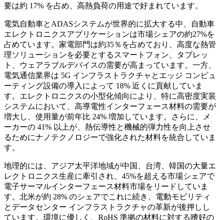
要は約 17% を占め、高熱負荷の用途で好まれています。
電気自動車とADASシステムが世界的に拡大する中、自動車
エレクトロニクスアプリケーションは市場シェアの約27%を
占めています。家電部門は約35％を占めており、高度な熱管
理ソリューションを必要とするスマートフォン、タブレッ
ト、ウェアラブルデバイスの需要が高まっています。一方、
電気通信業界は 5G インフラストラクチャとエッジ コンピュ
ーティング設備の導入によって 18% 近くに貢献していま
す。エレクトロニクスの小型化傾向により、特に高密度実装
システムにおいて、高導電性インターフェース材料の需要が
増大し、使用量が前年比 24% 増加しています。さらに、メ
ーカーの 41% 以上が、熱伝導性と機械的弾力性を向上させ
るためにナノテクノロジーで強化された材料を統合していま
す。
地理的には、アジア太平洋地域が中国、台湾、韓国の大量エ
レクトロニクス生産に牽引され、45%を超える市場シェアで
電子サーマルインターフェース材料市場をリードしていま
す。北米が約 28% のシェアでこれに続き、電動モビリティ
とデータセンター インフラストラクチャの革新が後押しし
ています。環境に優しく、RoHS 準拠の材料に対する嗜好の