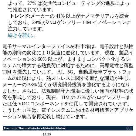
よって、27% は次世代コンピューティングの進歩によっ
て推進されています。
トレンド:
メーカーの 41% 以上がナノマテリアルを統合
しており、29% がハロゲンフリー TIM イノベーションに
注力しています。
続きを読む..
電子サーマルインターフェイス材料市場は、電子設計と熱性
能の期待の変化により急速に進化しています。現在、製品イ
ノベーションの 60% 以上が、ますますコンパクト化するシ
ステムで増大する熱負荷に対処するために、高導電性と薄型
TIM を優先しています。 AI、5G、自動運転車プラットフォ
ームの出現により、熱ストレスに関する新たな課題が生じ、
メーカーの 38% 近くが研究開発投資を強化するようになり
ました。さらに、法規制順守と環境に優しい傾向が材料の状
況を形成しており、現在、TIM の 27% がハロゲンフリーま
たは低 VOC コンポーネントを使用して開発されています。
こうした力学は、電子システムにおける材料標準とアプリケ
ーション統合を再定義し続けています。