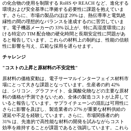
の化合物の使用を制限する RoHS や REACH など、進化する
環境および安全基準に準拠する必要性に課題を抱えていま
す。さらに、市場の製品のほぼ 29% は、熱伝導率と電気絶
縁性の間の理想的なバランスを達成するのに苦労していま
す。電子機器メーカーの 33% 以上が、特に高湿度環境にお
ける特定の TIM 配合物の硬化時間と長期安定性に問題があ
ると報告しています。これらの材料上の制約は、性能の信頼
性に影響を与え、広範な採用を遅らせます。
チャレンジ
"コストの上昇と原材料の不安定性"
原材料の価格変動は、電子サーマルインターフェイス材料市
場にとって大きな課題となっています。生産者の約 42%
は、シリコン、グラファイト、金属酸化物などの主要な原材
料の価格が予測できないため、全体の製造コストが上昇して
いると報告しています。サプライチェーンの混乱は可用性に
さらに影響を及ぼし、製造業者の 27% が重要な材料供給の
遅延や不足を経験しています。さらに、市場関係者の約
31% は、先進的で高性能な材料の開発を試みながらコスト
効率を維持することが課題であると強調しています。これら