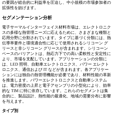
の要因が総合的に利益率を圧迫し、中小規模の市場参加者の
拡張性を妨げます。
セグメンテーション分析
電子サーマルインターフェイス材料市場は、エレクトロニク
スの多様な熱管理ニーズに応えるために、さまざまな種類と
応用分野に分割されています。タイプに基づく分類には、熱
伝導率要件と環境適合性に応じて使用されるシリコーン グ
リースと非シリコーン グリースが含まれます。シリコーン
ベースのバリアントは、熱応力下での高い柔軟性と安定性に
より、市場を支配しています。アプリケーションの分類に
は、LED 照明、自動車エレクトロニクス、パワー エレクト
ロニクス、通信および IT などが含まれます。各アプリケー
ションには独自の熱管理機能が必要であり、材料性能の革新
を推進します。パワーエレクトロニクスと自動車システム
は、電力密度の上昇と電子アセンブリの小型化により、効率
的な TIM に特に依存しています。これらのセグメントは集
合的に、製品設計、熱性能の最適化、地域の需要分布に影響
を与えます。
タイプ別