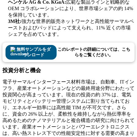
ヘンケル AG & Co. KGaA:
広範な製品ラインと戦略的な
OEM コラボレーションにより、世界市場シェアの約 14%
を保持しています。
3M社:
強力な世界的販売ネットワークと高性能サーマルペ
ーストおよびパッドによって支えられ、11% 近くの市場
シェアを占めています。
無料サンプルをダ
このレポートの詳細については、こち
ウンロード
らをご覧ください。
投資分析と機会
電子サーマルインターフェース材料市場は、自動車、ITイン
フラ、産業オートメーションなどの最終用途分野にわたって
投資関心が高まっています。現在の投資の約 37% は、電気
モビリティとバッテリー管理システムに割り当てられてお
り、エネルギー効率には高性能 TIM が不可欠です。さら
に、資金の 26% 以上が、柔軟性を維持しながら熱伝導率を
高めるためのナノマテリアルと複合構造の研究に向けられて
います。産業オートメーションとパワーエレクトロニクス
は、高い熱ストレス下での性能安定性に対する需要の高まり