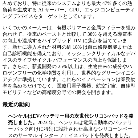
占めており、特に従来のシステムよりも最大 47% 多くの熱
負荷を生成する AI サーバー、GPU、エッジ コンピューティ
ング デバイスをターゲットとしています。
いくつかのメーカーは、有機ポリマーと金属フィラーを組み
合わせて、従来のペーストと比較して 38% を超える導電率
の向上を達成するハイブリッド TIM に焦点を当てていま
す。新たに導入された材料の約 18% は自己修復機能または
自己診断機能を備えており、ミッションクリティカルなデバ
イスのライフサイクル パフォーマンスの向上を保証しま
す。さらに、新規開発の 25% 以上は、生物由来の成分やハ
ロゲンフリーの化学物質を利用し、世界的なグリーンイニシ
アチブに準拠しています。これらのイノベーションは業務効
率を高めるだけでなく、医療用電子機器、航空宇宙、自律型
モビリティなどの高精度分野での機会を開きます。
最近の動向
ヘンケルはEVバッテリー用の次世代シリコンパッドを発
売しました。
2023 年、ヘンケルは電気自動車のバッテリ
ー パック向けに特別に設計された高度なシリコーンベー
スのサーマル インターフェイス パッドを発表しました。