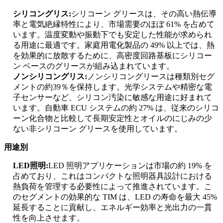
シリコングリス:
シリコーン グリースは、その高い熱伝導
率と電気絶縁特性により、市場需要のほぼ 61% を占めて
います。温度変動や振動下でも安定した性能が求められ
る用途に最適です。家庭用電化製品の 49% 以上では、熱
を効果的に放散するために、高密度回路基板にシリコー
ン ベースのグリースが組み込まれています。
ノンシリコングリス:
ノンシリコングリースは種類別セグ
メントの約39％を保持します。光学システムや精密な電
子センサーなど、シリコン汚染に敏感な用途に好まれて
います。自動車 ECU システムの約 27% は、従来のシリコ
ーン化合物と比較して長期安定性とオイルのにじみの少
ない非シリコーン グリースを使用しています。
用途別
LED照明:
LED 照明アプリケーションは市場の約 19% を
占めており、これはコンパクトな照明器具設計における
熱負荷を管理する必要性によって推進されています。こ
のセグメントの効果的な TIM は、LED の寿命を最大 45%
延長することに貢献し、エネルギー効率と光出力の一貫
性を向上させます。