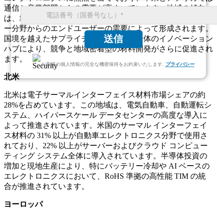
通信と産業部門からの需要が高まっています。地域の傾向
は、地域の製造能力、規制環境、急速に成長するテクノロジ
ー分野からのエンドユーザーの需要によって形成されます。
送信
国境を越えたサプライチェーンと地域全体のイノベーション
ハブにより、競争と地域密着型の材料開発がさらに促進され
ます。
お客様の個人情報の完全な機密保持をお約束いたします.
プライバシー
北米
北米は電子サーマルインターフェイス材料市場シェアの約
28%を占めています。この地域は、電気自動車、自動運転シ
ステム、ハイパースケール データセンターの高度な導入に
よって推進されています。米国のサーマル インターフェイ
ス材料の 31% 以上が自動車エレクトロニクス分野で使用さ
れており、22% 以上がサーバーおよびクラウド コンピュー
ティング システム全体に導入されています。半導体投資の
増加と現地生産により、特にバッテリー冷却や AI ベースの
エレクトロニクスにおいて、RoHS 準拠の高性能 TIM の統
合が推進されています。
ヨーロッパ