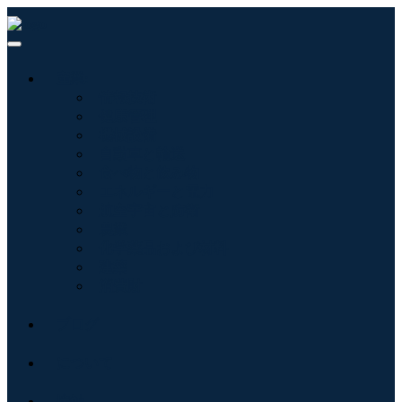
産業:
情報技術
健康管理
機械設備
自動車と輸送
食べ物と飲み物
エネルギーと電力
航空宇宙と防衛
農業
化学薬品および材料
建築
消費財
ブログ
について
接触