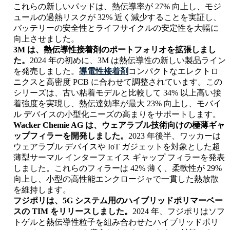
これらの新しいパッドは、熱伝導率が 27% 向上し、モジ
ュールの過熱リスクが 32% 近く減少することを実証し、
バッテリーの安全性とライフサイクルの安定性を大幅に
向上させました。
3M は、熱伝導性接着剤のポートフォリオを拡張しまし
た。
2024 年の初めに、3M は熱伝導性の新しい製品ライン
を発売しました。
導電性接着剤
コンパクトなエレクトロ
ニクスと高密度 PCB に合わせて調整されています。この
シリーズは、古い粘着モデルと比較して 34% 以上高い接
着強度を実現し、熱伝達効率が最大 23% 向上し、モバイ
ル デバイスの小型化ニーズの高まりをサポートします。
Wacker Chemie AG は、ウェアラブル技術向けの極薄ギャ
ップフィラーを開発しました。
2023 年後半、ワッカーは
ウェアラブル デバイスや IoT ガジェットを対象とした超
薄型サーマル インターフェイス ギャップ フィラーを発表
しました。これらのフィラーは 42% 薄く、柔軟性が 29%
向上し、小型の高性能エンクロージャで一貫した熱放散
を維持します。
フジポリは、5G システム用のハイブリッドポリマーベー
スの TIM をリリースしました。
2024 年、フジポリはソフ
トゲルと熱伝導性粒子を組み合わせたハイブリッドポリ