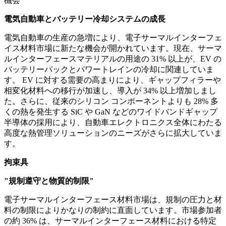
機会
電気自動車とバッテリー冷却システムの成長
電気自動車の生産の急増により、電子サーマルインターフェ
イス材料市場に新たな機会が開かれています。現在、サーマ
ルインターフェースマテリアルの用途の 31% 以上が、EV の
バッテリーパックとパワートレインの冷却に関連していま
す。 EV に対する需要の高まりにより、ギャップフィラーや
相変化材料への移行が加速し、導入が 34% 以上増加しまし
た。さらに、従来のシリコン コンポーネントよりも 28% 多
くの熱を発生する SiC や GaN などのワイドバンドギャップ
半導体の採用により、自動車エレクトロニクス全体にわたる
高度な熱管理ソリューションのニーズがさらに拡大していま
す。
拘束具
"規制遵守と物質的制限"
電子サーマルインターフェース材料市場は、規制の圧力と材
料の制限によりかなりの制約に直面しています。市場参加者
の約 36% は、サーマルインターフェース材料における特定