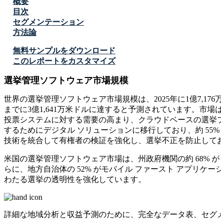
概要
目次
セグメンテーション
方法論
無料サンプルをダウンロード
このレポートをカスタマイズ
選挙管理ソフトウェア市場規模
世界の選挙管理ソフトウェア市場規模は、2025年に1億7,176万
までに3億1,641万米ドルに達すると予測されています。市
投票システムに対する需要の高まり、クラウドベースの選挙プ
するためにデジタル ソリューションに移行しており、約 55
技術を統合して有権者の検証を強化し、選挙不正を防止して
米国の選挙管理ソフトウェア市場は、州政府機関の約 68% 
らに、地方自治体の 52% がモバイル ファースト アプリ
わたる選挙の透明性を強化しています。
詳細な地域分析と収益予測のために、
完全なデータ表、セグ