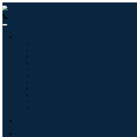
USA : +1 (855) 467-7775 (フリーダイヤル)
UK : +44 8085 
産業:
情報技術
健康管理
機械設備
自動車と輸送
食べ物と飲み物
エネルギーと電力
航空宇宙と防衛
農業
化学薬品および材料
建築
消費財
ブログ
について