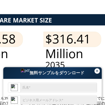
×
無料サンプルをダウンロード
R 6.3% で、2026 年には 1 億 8,258 万ドルに達し、2035 
証のアップグレードが 55%、AI 主導の分析が 45%、生体認証