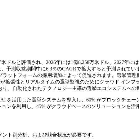
米ドルと評価され、2026年には1億8,258万米ドル、2027年に
場は、予測収益期間中に6.3％のCAGRで拡大すると予測され
ラットフォームの採用増加によって促進されます。選挙管理機関
% が拡張性とリアルタイムの選挙監視のためにクラウド インフ
おり、自動化されたテクノロジー主導の選挙エコシステムへの
が AI を活用した選挙システムを導入し、60% がブロックチ
ケーションを利用し、45% がクラウドベースのソリューション
メント別分析、および競合状況
が必要です。