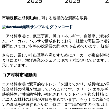
市場規模
と
成長動向
に関する包括的な洞察を取得
無料サンプルをダウンロード
コア材料市場は、航空宇宙、風力エネルギー、自動車、海洋
ム、ハニカム、バルサで構成されており、軽量で高強度の複
部門だけでコア材料の総需要の約 40% を占めています。航
さらに、厳しい排出基準を満たすためにメーカーが複合材料を
まりにより、海洋産業のシェアは 10% と推定されていま
示しています。
コア材料市場動向
コア材料市場は変革的なトレンドを迎えており、成長軌道が再
複合材料の採用が増加していることです。クリーン エネルギ
熱的特性と機械的特性が強化されたサンドイッチ複合材料は
ハニカム材料の利用が注目を集めています。もう 1 つの新
ンの混乱を軽減するために、特に世界市場の需要の 60% 