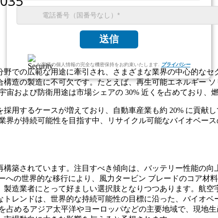
送信
お客様の個人情報の完全な機密保持をお約束いたします.
プライバシー
分野での広範な用途に牽引され、さまざまな業界の中心的なセ
合構造の製造に不可欠です。たとえば、再生可能エネルギー ソ
空宇宙および防衛用途は市場シェアの 30% 近くを占めており
採用するケースが増えており、自動車産業も約 20% に貢献
す。業界が持続可能性を目指す中、リサイクル可能なバイオベー
構築されています。注目すべき傾向は、バッテリー性能の向上と
ーへの世界的な移行により、風力タービン ブレードのコア材
、製造業者にとって好ましい選択肢となりつつあります。航空
たなトレンドは、世界的な持続可能性の目標に沿った、バイオ
以上を占めるアジア太平洋やヨーロッパなどの主要地域で、現地