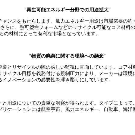
"
再生可能エネルギー分野での用途拡大
"
ャンスをもたらします。風力エネルギー用途は市場需要の約 4
います。さらに、熱可塑性フォームなどのリサイクル可能なコア材
れらの材料にとって有利な市場となっています。
"
物質の廃棄に関する環境への懸念
"
棄とリサイクルの際の厳しい監視に直面しています。コア材料を
リサイクル目標を義務付ける規制圧力により、メーカーは環境
るイノベーションの必要性を浮き彫りにしています。
トと用途についての貴重な洞察が得られます。タイプによって
プリケーションには航空宇宙、風力エネルギー、自動車、海洋