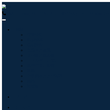
USA : +1 (855) 467-7775 (フリーダイヤル)
UK : +44 8085 
産業:
情報技術
健康管理
機械設備
自動車と輸送
食べ物と飲み物
エネルギーと電力
航空宇宙と防衛
農業
化学薬品および材料
建築
消費財
ブログ
について