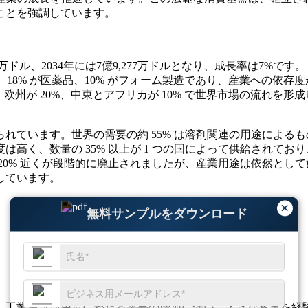
ことを強調しています。
,122万ドル、2034年には7億9,277万ドルとなり、成長率は7%です。
着剤、18% が医薬品、10% がフォーム製造であり、産業への依存
、欧州が 20%、中東とアフリカが 10% で世界市場の流れを形
ています。世界の需要の約 55% は溶剤関連の用途によるもの
高く、数量の 35% 以上が 1 つの国によって供給されて
0% 近くが段階的に廃止されましたが、産業用途は依然として好
しています。
×
無料サンプルをダウンロード
、工業用洗浄用途にわたる需要の増加に伴い、大きな変革を経