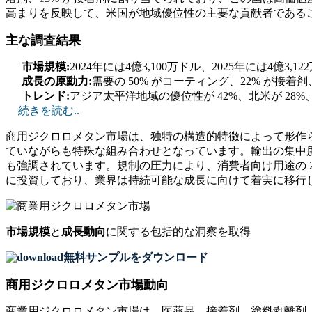
高まりを反映して、米国が地域優位性の主要な貢献者である
主な調査結果
市場規模:
2024年には4億3,100万ドル、2025年には4億3
成長の原動力:
需要の 50% がコーティング、22% が接
トレンド:
アジア太平洋地域の優位性が 42%、北米が 28%
続きを読む..
商用ジクロロメタン市場は、独特の構造的特徴によって形作られ
ていながらも特殊な組み合わせとなっています。輸出の集中度は
も強調されています。規制の圧力により、消費者向け用途の 2
に投資しており、業界は持続可能な成長に向けて着実に移行
市場規模
と
成長動向
に関する包括的な洞察を取得
無料サンプルをダウンロード
商用ジクロロメタン市場動向
商業用ジクロロメタン市場は、医薬品、接着剤、塗料剥離剤