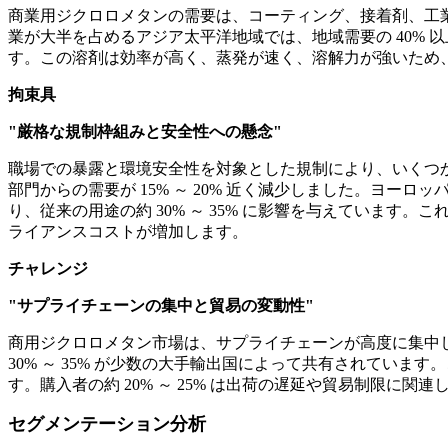
商業用ジクロロメタンの需要は、コーティング、接着剤、工業用
業が大半を占めるアジア太平洋地域では、地域需要の 40% 
す。この溶剤は効率が高く、蒸発が速く、溶解力が強いため
拘束具
"厳格な規制枠組みと安全性への懸念"
職場での暴露と環境安全性を対象とした規制により、いくつ
部門からの需要が 15% ～ 20% 近く減少しました。ヨー
り、従来の用途の約 30% ～ 35% に影響を与えていま
ライアンスコストが増加します。
チャレンジ
"サプライチェーンの集中と貿易の変動性"
商用ジクロロメタン市場は、サプライチェーンが高度に集中して
30% ～ 35% が少数の大手輸出国によって共有されてい
す。購入者の約 20% ～ 25% は出荷の遅延や貿易制限
セグメンテーション分析