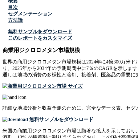
概要
目次
セグメンテーション
方法論
無料サンプルをダウンロード
このレポートをカスタマイズ
商業用ジクロロメタン市場規模
世界の商用ジクロロメタン市場規模は2024年に4億300万米ドルで、
り、2025年から2034年の予測期間中に7％のCAGRを示
通しは地域の消費の多様性と溶剤、接着剤、医薬品の需要に
詳細な地域分析と収益予測のために、
完全なデータ表、セグ
無料サンプルをダウンロード
米国の商業用ジクロロメタン市場は顕著な拡大を示しており、北
溶剤、13% が接着剤に割り当てられており、この国は高価