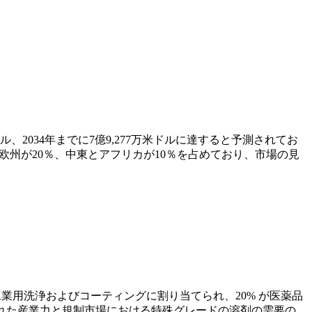
米ドル、2034年までに7億9,277万米ドルに達すると予測されてお
％、欧州が20％、中東とアフリカが10％を占めており、市場の見
工業用洗浄およびコーティングに割り当てられ、20% が医薬品
された産業力と規制市場における特殊グレードの溶剤の需要の