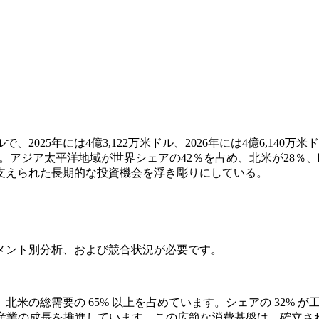
2025年には4億3,122万米ドル、2026年には4億6,​​140万
します。アジア太平洋地域が世界シェアの42％を占め、北米が28
支えられた長期的な投資機会を浮き彫りにしている。
メント別分析、および競合状況
が必要です。
米の総需要の 65% 以上を占めています。シェアの 32% が
値産業の成長を推進しています。この広範な消費基盤は、確立