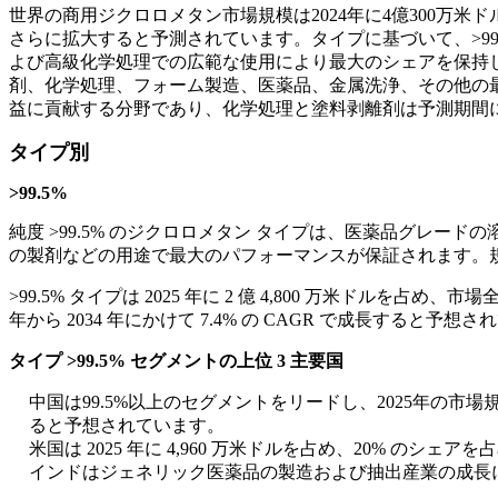
世界の商用ジクロロメタン市場規模は2024年に4億300万米ドル
さらに拡大すると予測されています。タイプに基づいて、>99.5% 
よび高級化学処理での広範な使用により最大のシェアを保持し、
剤、化学処理、フォーム製造、医薬品、金属洗浄、その他の最
益に貢献する分野であり、化学処理と塗料剥離剤は予測期間
タイプ別
>99.5%
純度 >99.5% のジクロロメタン タイプは、医薬品グレ
の製剤などの用途で最大のパフォーマンスが保証されます。
>99.5% タイプは 2025 年に 2 億 4,800 万米ド
年から 2034 年にかけて 7.4% の CAGR で成長すると予想
タイプ >99.5% セグメントの上位 3 主要国
中国は99.5%以上のセグメントをリードし、2025年の市場
ると予想されています。
米国は 2025 年に 4,960 万米ドルを占め、20% のシ
インドはジェネリック医薬品の製造および抽出産業の成長に牽引さ