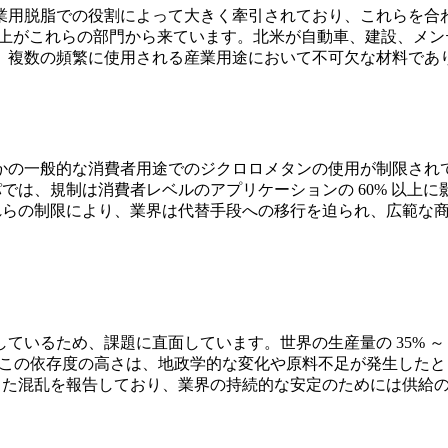
脱脂での役割によって大きく牽引されており、これらを合わせて市
以上がこれらの部門から来ています。北米が自動車、建設、メンテ
、複数の頻繁に使用される産業用途において不可欠な材料であ
かの一般的な消費者用途でのジクロロメタンの使用が制限され
ロッパでは、規制は消費者レベルのアプリケーションの 60% 
す。これらの制限により、業界は代替手段への移行を迫られ、広範
いるため、課題に直面しています。世界の生産量の 35% ～ 
ます。この依存度の高さは、地政学的な変化や原料不足が発生し
に関連した混乱を報告しており、業界の持続的な安定のためには供