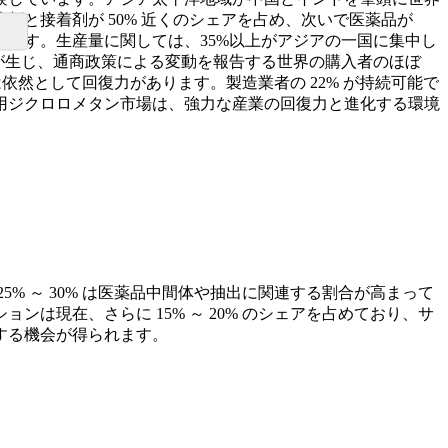
剤と接着剤が 50% 近くのシェアを占め、次いで医薬品が
を占めます。生産量に関しては、35%以上がアジアの一国に集中し
が生じ、通商政策による変動を報告する世界の購入者のほぼ
は依然として回復力があります。製造業者の 22% が持続可能で
用ジクロロメタン市場は、強力な産業の回復力と進化する環境
 ～ 30% は医薬品中間体や抽出に関連する割合が高まって
現在、さらに 15% ～ 20% のシェアを占めており、サ
する機会が得られます。