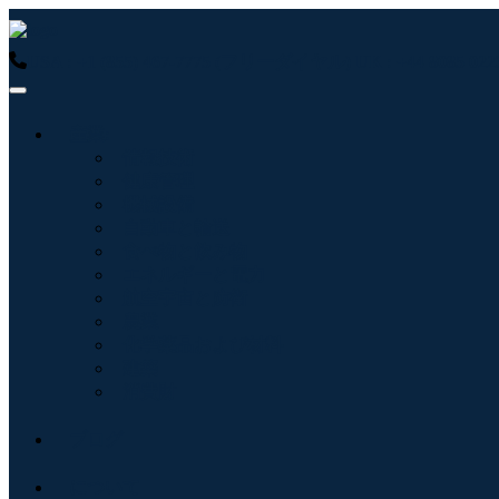
USA : +1 (855) 467-7775 (フリーダイヤル)
UK : +44 8085 
産業:
情報技術
健康管理
機械設備
自動車と輸送
食べ物と飲み物
エネルギーと電力
航空宇宙と防衛
農業
化学薬品および材料
建築
消費財
ブログ
について