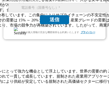
州が20％、中東とアフリカが10％を占めている。用途別では、溶
ています。金属洗浄とその他のニッチな用途を合わせると約 5% 
に分布しています。この集中によりサプライチェーンの不安定性
送信
需要は 15% ～ 20% 減少しましたが、産業グレードの需要
より、市場の競争力が再構築されています。したがって、商業
お客様の個人情報の完全な機密保持をお約束いたします.
プライバシー
とって強力な機会として浮上しています。世界の需要の約 25%
て一貫して成長しています。規制された産業用アプリケーションは
約により供給が安定している規制された高価値セクターに移行