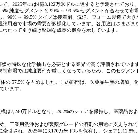
で、2025年には4億3,122万米ドルに達すると予測されており、予
純度セグメントと 99% ～ 99.5% セグメントが合わせて市場を
99% ～ 99.5% タイプは接着剤、洗浄、フォーム製造で
終用途で市場の需要が多様化しています。各用途はさまざまな成
にわたって引き続き堅調な成長の機会を示しています。
ードの溶媒や特殊な化学抽出を必要とする業界で高く評価されて
規制市場では純度要件が厳しくなっているため、このセグメン
ルを占め、市場全体の 57.5% を占めました。この部門は、医薬品生産
されています。
規模は7,240万ドルとなり、29.2%のシェアを保持し、医薬品お
ェアを占め、工業用洗浄および製薬グレードの溶剤の用途に支えられて 7
れ、2025年に3,170万米ドルを保有し、シェアは12.8%、