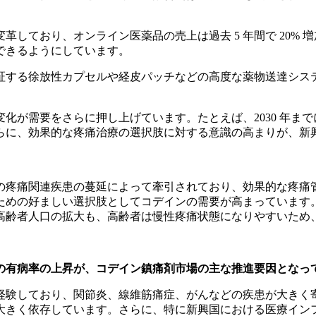
しており、オンライン医薬品の売上は過去 5 年間で 20%
できるようにしています。
保証する徐放性カプセルや経皮パッチなどの高度な薬物送達シ
需要をさらに押し上げています。たとえば、2030 年までに世
らに、効果的な疼痛治療の選択肢に対する意識の高まりが、新
の疼痛関連疾患の蔓延によって牽引されており、効果的な疼痛
ための好ましい選択肢としてコデインの需要が高まっています
高齢者人口の拡大も、高齢者は慢性疼痛状態になりやすいため
の有病率の上昇が、コデイン鎮痛剤市場の主な推進要因となっ
を経験しており、関節炎、線維筋痛症、がんなどの疾患が大きく寄与し
大きく依存しています。さらに、特に新興国における医療イン