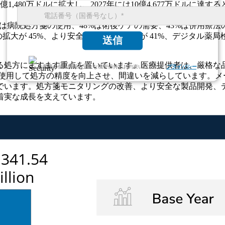
10億1,480万ドルに拡大し、2027年には10億4,677万ドルに達
%は病院処方箋の使用、48%は術後ケアの需要、43%は併用療法
拡大が 45%、より安全な製剤への投資が 41%、デジタル薬局検
送信
る処方にますます重点を置いています。医療提供者は、厳格な
お客様の個人情報の完全な機密保持をお約束いたします.
プライバシー
を使用して処方の精度を向上させ、間違いを減らしています。メ
でいます。処方箋モニタリングの改善、より安全な製品開発、
着実な成長を支えています。