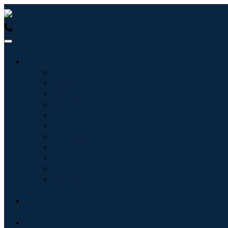
USA : +1 (855) 467-7775 (フリーダイヤル)
UK : +44 8085 
産業:
情報技術
健康管理
機械設備
自動車と輸送
食べ物と飲み物
エネルギーと電力
航空宇宙と防衛
農業
化学薬品および材料
建築
消費財
ブログ
について