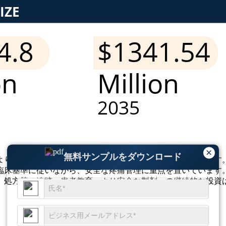
×
無料サンプルをダウンロード
より適切な患者モニタリングによって需要が支えられています
臨床基準に従いながら、安全な疼痛管理に重点を置いています
。処方箋の追跡、患者教育、より安全な製剤への継続的な投資