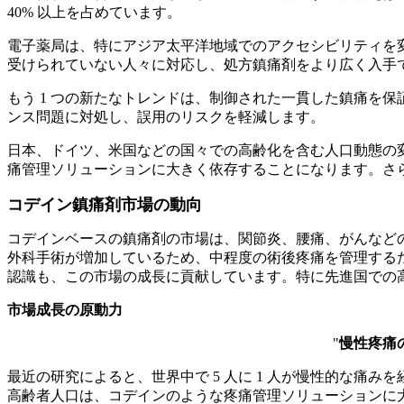
40% 以上を占めています。
電子薬局は、特にアジア太平洋地域でのアクセシビリティを変革
受けられていない人々に対応し、処方鎮痛剤をより広く入手
もう 1 つの新たなトレンドは、制御された一貫した鎮痛を
ンス問題に対処し、誤用のリスクを軽減します。
日本、ドイツ、米国などの国々での高齢化を含む人口動態の変化が
痛管理ソリューションに大きく依存することになります。さ
コデイン鎮痛剤市場の動向
コデインベースの鎮痛剤の市場は、関節炎、腰痛、がんなど
外科手術が増加しているため、中程度の術後疼痛を管理する
認識も、この市場の成長に貢献しています。特に先進国での
市場成長の原動力
"
慢性疼痛
最近の研究によると、世界中で 5 人に 1 人が慢性的な痛み
高齢者人口は、コデインのような疼痛管理ソリューションに