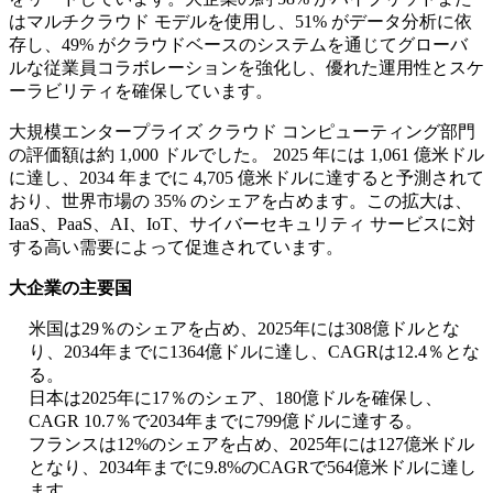
はマルチクラウド モデルを使用し、51% がデータ分析に依
存し、49% がクラウドベースのシステムを通じてグローバ
ルな従業員コラボレーションを強化し、優れた運用性とスケ
ーラビリティを確保しています。
大規模エンタープライズ クラウド コンピューティング部門
の評価額は約 1,000 ドルでした。 2025 年には 1,061 億米ドル
に達し、2034 年までに 4,705 億米ドルに達すると予測されて
おり、世界市場の 35% のシェアを占めます。この拡大は、
IaaS、PaaS、AI、IoT、サイバーセキュリティ サービスに対
する高い需要によって促進されています。
大企業の主要国
米国は29％のシェアを占め、2025年には308億ドルとな
り、2034年までに1364億ドルに達し、CAGRは12.4％とな
る。
日本は2025年に17％のシェア、180億ドルを確保し、
CAGR 10.7％で2034年までに799億ドルに達する。
フランスは12%のシェアを占め、2025年には127億米ドル
となり、2034年までに9.8%のCAGRで564億米ドルに達し
ます。