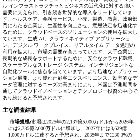
ル インフラストラクチャとビジネスの近代化に対する強い
需要に支えられ、引き続き世界的な導入をリードしていま
す。ヘルスケア、金融サービス、小売、製造、教育、政府部
門にわたる企業は、生産性を向上させ、意思決定を迅速化す
るために、クラウドベースのソリューションの使用を拡大し
ています。生成 AI、クラウドネイティブ アプリケーショ
ン、デジタル ワークプレイス、リアルタイム データ処理の
利用が拡大し、市場の需要が高まっています。大手企業は、
長期的な成長をサポートするために、安全なクラウド環境、
スケーラブルなストレージ システム、インテリジェントな
自動化ツールに焦点を当てています。より迅速なアプリケー
ション展開、より優れた顧客エクスペリエンス、効率的なデ
ータ管理に対するニーズの高まりにより、米国は予測期間を
通じてクラウドイノベーションとテクノロジー投資の中心で
あり続けると予想されます。
主な調査結果
市場規模:
市場は2025年の2,137億5,000万ドルから2026年
には2,785億2,000万ドルに増加し、2027年には3,629億
1,000万ドルに達すると予想され、2035年までに30.3%の