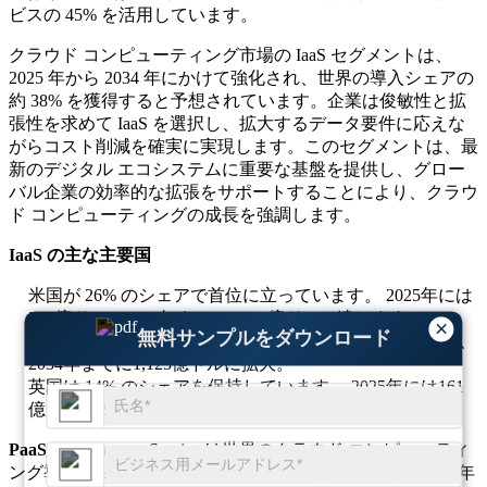
ビスの 45% を活用しています。
クラウド コンピューティング市場の IaaS セグメントは、
2025 年から 2034 年にかけて強化され、世界の導入シェアの
約 38% を獲得すると予想されています。企業は俊敏性と拡
張性を求めて IaaS を選択し、拡大するデータ要件に応えな
がらコスト削減を確実に実現します。このセグメントは、最
新のデジタル エコシステムに重要な基盤を提供し、グロー
バル企業の効率的な拡張をサポートすることにより、クラウ
ド コンピューティングの成長を強調します。
IaaS の主な主要国
米国が 26% のシェアで首位に立っています。 2025年には
299億ドル、2034年までに1,328億ドルに達します。
×
無料サンプルをダウンロード
インドは約22％のシェアを確保。 2025年には253億ドル、
2034年までに1,123億ドルに拡大。
英国は 14% のシェアを保持しています。 2025年には161
億ドル、2034年までに715億ドルに増加します。
PaaS:
Platform-as-a-Service は世界のクラウド コンピューティ
ング導入の 20% を占め、2024 年には 514 億米ドル、2025 年