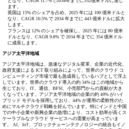
となり、CAGR 11.7%で2034年までに532億米ドルに達し
ます。
英国は 15% のシェアを占め、2025 年には 100 億米ドルと
なり、CAGR 10.5% で 2034 年までに 443 億米ドルに拡大
します。
フランスは 12% のシェアを確保し、2025 年には 80 億米
ドルとなり、CAGR 9.8% で 2034 年までに 354 億米ドル
に成長します。
アジア太平洋地域
アジア太平洋地域は、急速なデジタル変革、企業の近代化、
政府支援による ICT 取り組みによって、世界のクラウド コ
ンピューティング市場で最も急成長しているハブとして浮上
しています。世界のクラウド導入の約 34% はこの地域から
生じており、IT、通信、BFSI、小売部門からの貢献が大き
くなっています。アジア太平洋地域の企業の約 49% がハイ
ブリッド モデルを採用しており、44% が運用の柔軟性のた
めにマルチクラウド戦略を好んでいます。特にインドと中国
での中小企業や新興企業の急増により、コスト効率が高くス
ケーラブルなクラウド サービスへの需要が高まっていま
す。 AI、IoT、ブロックチェーンテクノロジーの統合もイノ