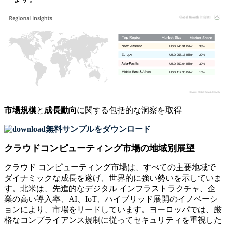
USD 446.91 Billion
38%
USD 258.16 Billion
22%
USD 352.04 Billion
30%
USD 117.35 Billion
10%
市場規模
と
成長動向
に関する包括的な洞察を取得
無料サンプルをダウンロード
クラウドコンピューティング市場の地域別展望
クラウド コンピューティング市場は、すべての主要地域で
ダイナミックな成長を遂げ、世界的に強い勢いを示していま
す。北米は、先進的なデジタル インフラストラクチャ、企
業の高い導入率、AI、IoT、ハイブリッド展開のイノベーシ
ョンにより、市場をリードしています。ヨーロッパでは、厳
格なコンプライアンス規制に従ってセキュリティを重視した