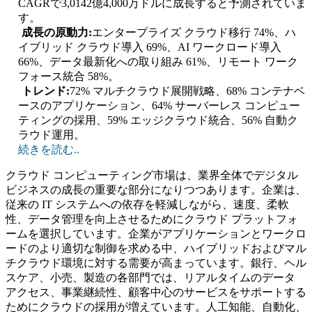
CAGRで3,0142億4,000万ドルに成長すると予測されていま
す。
成長の原動力:
エンタープライズ クラウド移行 74%、ハ
イブリッド クラウド導入 69%、AI ワークロード導入
66%、データ最新化への取り組み 61%、リモート ワーク
フォース統合 58%。
トレンド:
72% マルチクラウド展開戦略、68% コンテナベ
ースのアプリケーション、64% サーバーレス コンピュー
ティングの採用、59% エッジクラウド統合、56% 自動ク
ラウド運用。
続きを読む..
クラウド コンピューティング市場は、業界全体でデジタル
ビジネスの成長の重要な部分になりつつあります。企業は、
従来の IT システムへの依存を軽減しながら、速度、柔軟
性、データ管理を向上させるためにクラウド プラットフォ
ームを選択しています。企業がアプリケーションとワークロ
ードのより適切な制御を求める中、ハイブリッドおよびマル
チクラウド環境に対する需要が高まっています。銀行、ヘル
スケア、小売、製造の各部門では、リアルタイムのデータ
アクセス、事業継続性、顧客中心のサービスをサポートする
ためにクラウドの採用が増えています。人工知能、自動化、