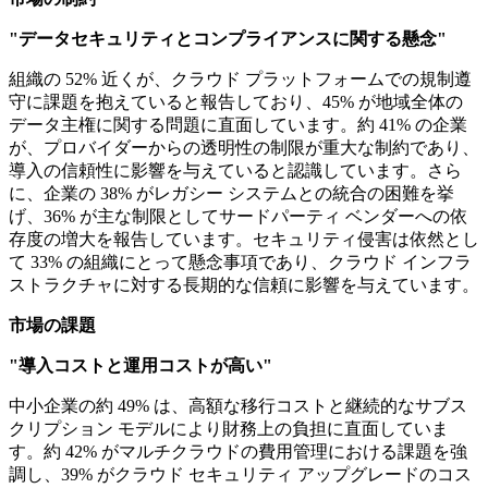
"データセキュリティとコンプライアンスに関する懸念"
組織の 52% 近くが、クラウド プラットフォームでの規制遵
守に課題を抱えていると報告しており、45% が地域全体の
データ主権に関する問題に直面しています。約 41% の企業
が、プロバイダーからの透明性の制限が重大な制約であり、
導入の信頼性に影響を与えていると認識しています。さら
に、企業の 38% がレガシー システムとの統合の困難を挙
げ、36% が主な制限としてサードパーティ ベンダーへの依
存度の増大を報告しています。セキュリティ侵害は依然とし
て 33% の組織にとって懸念事項であり、クラウド インフラ
ストラクチャに対する長期的な信頼に影響を与えています。
市場の課題
"導入コストと運用コストが高い"
中小企業の約 49% は、高額な移行コストと継続的なサブス
クリプション モデルにより財務上の負担に直面していま
す。約 42% がマルチクラウドの費用管理における課題を強
調し、39% がクラウド セキュリティ アップグレードのコス