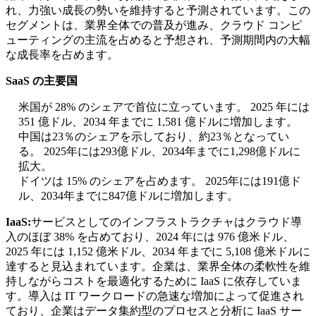
れ、力強い成長の勢いを維持すると予測されています。この
セグメントは、業界全体での普及が進み、クラウド コンピ
ューティングの主流を占めると予想され、予測期間内の大幅
な成長率を占めます。
SaaS の主要国
米国が 28% のシェアで首位に立っています。 2025 年には
351 億ドル、2034 年までに 1,581 億ドルに増加します。
中国は23％のシェアを示しており、約23％となってい
る。 2025年には293億ドル、2034年までに1,298億ドルに
拡大。
ドイツは 15% のシェアを占めます。 2025年には191億ド
ル、2034年までに847億ドルに増加します。
IaaS:
サービスとしてのインフラストラクチャはクラウド導
入のほぼ 38% を占めており、2024 年には 976 億米ドル、
2025 年には 1,152 億米ドル、2034 年までに 5,108 億米ドルに
達すると見込まれています。企業は、業界全体の柔軟性を維
持しながらコストを最適化するために IaaS に依存していま
す。導入は IT ワークロードの急速な増加によって促進され
ており、企業はデータ集約型のプロセスと分析に IaaS サー