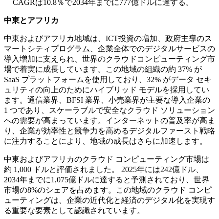
CAGRは10.8％で2034年までに777億ドルに達する。
中東とアフリカ
中東およびアフリカ地域は、ICT投資の増加、政府主導のス
マートシティプログラム、企業全体でのデジタルサービスの
導入増加に支えられ、世界のクラウドコンピューティング市
場で着実に成長しています。この地域の組織の約 37% が
SaaS プラットフォームを使用しており、32% がデータ セキ
ュリティの向上のためにハイブリッド モデルを採用してい
ます。通信業界、BFSI 業界、小売業界が主要な導入企業の
1 つであり、スケーラブルで安全なクラウド ソリューション
への需要が高まっています。インターネットの普及率が高ま
り、企業が効率性と競争力を高めるデジタルファースト戦略
に注力することにより、地域の成長はさらに加速します。
中東およびアフリカのクラウド コンピューティング市場は
約 1,000 ドルと評価されました。 2025年には242億ドル、
2034年までに1,075億ドルに達すると予測されており、世界
市場の8%のシェアを占めます。この地域のクラウド コンピ
ューティングは、企業の近代化と経済のデジタル化を実現す
る重要な要素として認識されています。