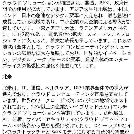
クラウド ソリューションが推進され、製造、BFSI、政府部
門での使用が拡大しています。アジア太平洋地域は、中国、
インド、日本の急速なデジタル変革に支えられ、最も急速に
成長している地域であり、中小企業や大企業による導入が加
速しています。中東とアフリカは、ラテンアメリカと同様
に、ICT投資の増加、電気通信の拡大、スマートシティプロ
ジェクトに支えられ、着実な成長を示しています。これらの
地域は全体として、クラウド コンピューティング ソリュー
ションの広範な拡大を反映しており、世界的なイノベーショ
ン、デジタル ワークフォースの変革、業界全体のエンター
プライズの拡張性の強化を推進しています。
北米
北米は、IT、通信、ヘルスケア、BFSI 業界全体での導入が
進んでおり、クラウド コンピューティング市場を支配して
います。世界のワークロードの約 36% がこの地域でホスト
されており、52% 以上の企業がハイブリッドまたはマルチ
クラウド ソリューションを実装しています。この地域は、
AI、分析、サイバーセキュリティのクラウド プラットフォ
ームへの統合から恩恵を受け続けており、スケーラブルなイ
ンフラストラクチャと SaaS モデルに対する持続的な需要が