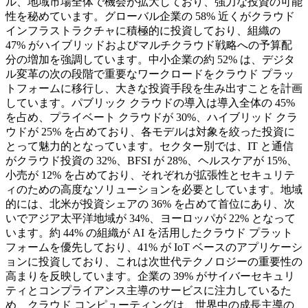
ル、地域市場全体で機会が拡大しており、強力な投資の可能
性を秘めています。グローバル企業の 58% 近くがクラウド
インフラストラクチャに積極的に投資しており、組織の
47% がハイブリッドおよびマルチクラウド戦略への予算配
分の増加を強調しています。中小企業の約 52% は、デジタ
ル変革の次の段階で重要なワークロードをクラウド プラッ
トフォームに移行し、大きな投資手段を生み出すことを計画
しています。パブリック クラウドの導入は導入全体の 45%
を占め、プライベート クラウドが 30%、ハイブリッド クラ
ウドが 25% を占めており、各モデルは対象を絞った投資に
とって魅力的となっています。セクター別では、IT と通信
がクラウド投資の 32%、BFSI が 28%、ヘルスケアが 15%、
小売が 12% を占めており、それぞれが拡張性とセキュリテ
ィのための高度なソリューションを必要としています。地域
的には、北米が投資シェアの 36% を占めて首位にあり、次
いでアジア太平洋地域が 34%、ヨーロッパが 22% となって
います。約 44% の組織が AI を活用したクラウド プラット
フォームを優先しており、41% が IoT ベースのアプリケーシ
ョンに投資しており、これは次世代テクノロジーの重要性の
高まりを反映しています。企業の 39% がサイバーセキュリ
ティとコンプライアンス主導のサービスに注力しているた
め、クラウド コンピューティングは、世界中の成長主導の