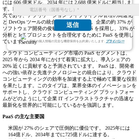
には 606 億米ドル、2034 年には 2,688 億米ドルに相当しま
す。PaaS プラットフォームはイノベーションにとって不可
欠であり、アプリケーション ライフサイクル管理の高速化
と DevOps ツールの統合を可能にします。企業の約 37% が
送信
ソフトウェア開発の俊敏性のために PaaS を採用し、33% が
分析と IoT プロジェクトを合理化するために PaaS を使用し
ています。
お客様の個人情報の完全な機密保持をお約束いたします.
プライバシー
クラウド コンピューティング市場の PaaS セグメントは、
2025 年から 2034 年にかけて着実に拡大し、導入シェアの
20% 近くに貢献すると予測されています。 PaaS は、開発者
への強い依存と先進テクノロジーとの統合により、クラウド
コンピューティングの効率を加速する上で極めて重要な役割
を果たします。このタイプは、業界全体のイノベーションを
サポートし、クラウド コンピューティング プラットフォー
ムがどのようにして企業 IT インフラストラクチャの迅速な
最新化を世界的に可能にしているかを強調します。
PaaS の主な主要国
米国が 27% のシェアで圧倒的に優位です。 2025年には
164億ドル、2034年までに725億ドルに達する。