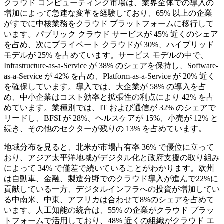
クラウド コンピューティング市場は、業界全体での導入の
増加によって急速な変革を経験しており、65% 以上の企業
がすでに中核業務をクラウド プラットフォームに移行して
います。パブリック クラウド サービスが 45% 近くのシェア
を占め、次にプライベート クラウドが 30%、ハイブリッド
モデルが 25% を占めています。サービス モデルの中で、
Infrastructure-as-a-Service が 38% のシェアを保持し、Software-
as-a-Service が 42% を占め、Platform-as-a-Service が 20% 近く
を確保しています。導入では、大企業が 58% の導入を占
め、中小企業はコスト効率と拡張性の利点により 42% を占
めています。業種別では、IT および通信が 32% のシェアで
リードし、BFSI が 28%、ヘルスケアが 15%、小売が 12% と
続き、その他のセクターが残りの 13% を占めています。
地域分布を見ると、北米が市場占有率 36% で優位に立って
おり、アジア太平洋地域がデジタル化と政府支援の取り組み
によって 34% で僅差で続いていることがわかります。欧州
は自動車、金融、製造分野でのクラウド導入が進んで22%に
貢献している一方、デジタルインフラへの投資が増加してい
る中南米、中東、アフリカは合わせて8%のシェアを占めて
います。人工知能の統合は、55% の企業がクラウド プラッ
トフォームで活用しており、48% 近くの組織がクラウド エ