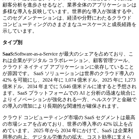
顧客分析を進歩させるなど、業界全体のアプリケーションは
多様な導入を反映しています。世界的な導入が加速する中、
このセグメンテーションは、経済や分野にわたるクラウド
コンピューティングのさまざまなユースケースと成長経路を
示しています。
タイプ別
SaaS:
Software-as-a-Service が最大のシェアを占めており、こ
れは企業がデジタル コラボレーション、顧客管理ツール、
クラウド ネイティブ アプリケーションに依存していること
が原因です。 SaaS ソリューションは世界のクラウド導入の
42% を可能にし、2024 年に 1,074 億米ドル、2025 年に 1,273
億米ドル、2034 年までに 5,646 億米ドルに達すると予想され
ます。SaaS プラットフォームでの AI と分析の迅速な統合に
よりイノベーションが強化される一方、ヘルスケアと金融で
の導入の増加により長期的な関連性が確保されます。
クラウド コンピューティング市場の SaaS セグメントは最高
の市場シェアを占めており、世界の導入率の 42% 以上を占
めています。 2025 年から 2034 年にかけて、SaaS は企業利
用率の向上、デジタル労働力の拡大、コスト効率に支えら