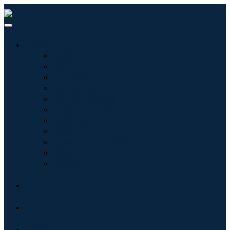
産業:
情報技術
健康管理
機械設備
自動車と輸送
食べ物と飲み物
エネルギーと電力
航空宇宙と防衛
農業
化学薬品および材料
建築
消費財
ブログ
について
接触