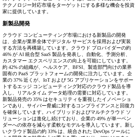
テクノロジー対応市場をターゲットにする多様な機会を投資
家に提供しています。
新製品開発
クラウド コンピューティング市場における新製品の開発
は、企業が業界全体でデジタル サービスを採用および実装
する方法を再構築しています。クラウド プロバイダーの約
46% が AI 統合型 SaaS 製品を発表し、自動化、予測分析、
カスタマー エクスペリエンスの向上を可能にしています。
約 42% の組織が、ヘルスケア、BFSI、製造部門向けの業界
固有の PaaS プラットフォームの開発に注力しています。企
業の 37% 近くが、IoT および 5G アプリケーションをサポー
トするエッジ コンピューティング対応のクラウド製品を導
入し、リアルタイム データ処理の需要に対応しています。
新製品発売の 35% はセキュリティを重視したイノベーショ
ンであり、サイバー脅威に対するコンプライアンスと回復力
を確保しています。ハイブリッドおよびマルチクラウド ソ
リューションは進化し​​続けており、企業の 49% が単一ベン
ダーへの依存を減らす柔軟なモデルを導入しています。新し
いクラウド製品の約 33% は、統合された DevOps ツールに