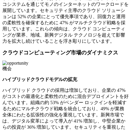
コシステムを通じてモノのインターネットのワークロードを
展開しています。セキュリティ主導のクラウド ソリューシ
ョンは 52% の企業にとって優先事項であり、回復力と運用
の柔軟性を確保するために 47% がマルチクラウド戦略を採
用しています。これらの傾向は、クラウド コンピューティ
ングが業界、地域、新興デジタル テクノロジを超えて影響
力を拡大し続けていることを浮き彫りにしています。
クラウドコンピューティング市場のダイナミクス
機会
ハイブリッドクラウドモデルの拡充
ハイブリッド クラウドの採用は増加しており、企業の 47%
がコストの最適化と柔軟性のために混合デプロイメントを好
んでいます。組織の約 53% がベンダー ロックインを軽減す
るためにマルチクラウド戦略を統合しており、49% が業務
全体にわたる拡張性の強化を重視しています。新興市場で
は、デジタル変革によって導入が 41% 増加し、中堅企業か
らの投資が 36% 増加しています。セキュリティを重視した