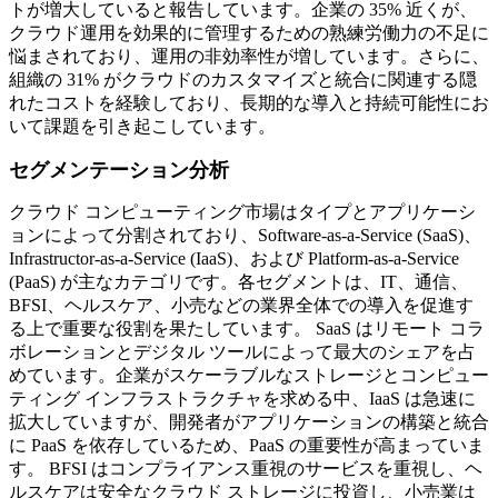
トが増大していると報告しています。企業の 35% 近くが、
クラウド運用を効果的に管理するための熟練労働力の不足に
悩まされており、運用の非効率性が増しています。さらに、
組織の 31% がクラウドのカスタマイズと統合に関連する隠
れたコストを経験しており、長期的な導入と持続可能性にお
いて課題を引き起こしています。
セグメンテーション分析
クラウド コンピューティング市場はタイプとアプリケーシ
ョンによって分割されており、Software-as-a-Service (SaaS)、
Infrastructor-as-a-Service (IaaS)、および Platform-as-a-Service
(PaaS) が主なカテゴリです。各セグメントは、IT、通信、
BFSI、ヘルスケア、小売などの業界全体での導入を促進す
る上で重要な役割を果たしています。 SaaS はリモート コラ
ボレーションとデジタル ツールによって最大のシェアを占
めています。企業がスケーラブルなストレージとコンピュー
ティング インフラストラクチャを求める中、IaaS は急速に
拡大していますが、開発者がアプリケーションの構築と統合
に PaaS を依存しているため、PaaS の重要性が高まっていま
す。 BFSI はコンプライアンス重視のサービスを重視し、ヘ
ルスケアは安全なクラウド ストレージに投資し、小売業は