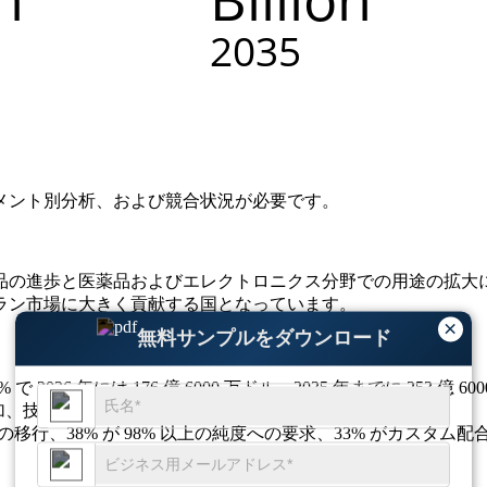
メント別分析、および競合状況
が必要です。
品の進歩と医薬品およびエレクトロニクス分野での用途の拡大
ラン市場に大きく貢献する国となっています。
×
無料サンプルをダウンロード
4.1% で 2026 年には 176 億 6000 万ドル、2035 年までに 2
増加、技術アップグレードが40%、高純度需要が35%増加。
への移行、38% が 98% 以上の純度への要求、33% がカスタム