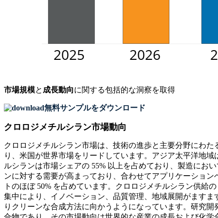
市場規模
と
成長動向
に関する包括的な洞察を取得
無料サンプルをダウンロード
クロロジメチルシラン市場動向
クロロジメチルシラン市場は、技術の進歩と主要分野にわたる
り、米国が世界市場をリードしています。アジア太平洋地域は
ルシランは市場シェアの 55% 以上を占めており、製造に
ンに対する需要が高まっており、合わせてアプリケーションベ
トのほぼ 50% を占めています。クロロジメチルシラン供給
集中により、イノベーション、品質管理、地域展開がますま
りクリーンな合成方法に向かうようになっています。研究開
合物であり、その市場動向は世界的な産業の成長および化学