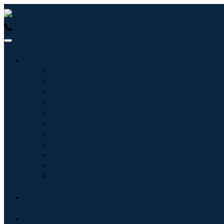
USA : +1 (855) 467-7775 (フリーダイヤル)
UK : +44 8085 
産業:
情報技術
健康管理
機械設備
自動車と輸送
食べ物と飲み物
エネルギーと電力
航空宇宙と防衛
農業
化学薬品および材料
建築
消費財
ブログ
について