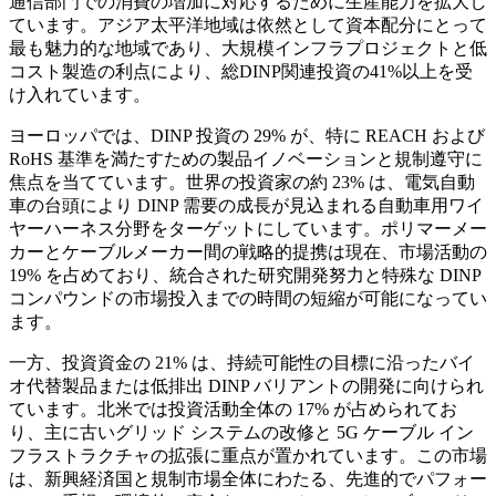
通信部門での消費の増加に対応するために生産能力を拡大し
ています。アジア太平洋地域は依然として資本配分にとって
最も魅力的な地域であり、大規模インフラプロジェクトと低
コスト製造の利点により、総DINP関連投資の41%以上を受
け入れています。
ヨーロッパでは、DINP 投資の 29% が、特に REACH および
RoHS 基準を満たすための製品イノベーションと規制遵守に
焦点を当てています。世界の投資家の約 23% は、電気自動
車の台頭により DINP 需要の成長が見込まれる自動車用ワイ
ヤーハーネス分野をターゲットにしています。ポリマーメー
カーとケーブルメーカー間の戦略的提携は現在、市場活動の
19% を占めており、統合された研究開発努力と特殊な DINP
コンパウンドの市場投入までの時間の短縮が可能になってい
ます。
一方、投資資金の 21% は、持続可能性の目標に沿ったバイ
オ代替製品または低排出 DINP バリアントの開発に向けられ
ています。北米では投資活動全体の 17% が占められてお
り、主に古いグリッド システムの改修と 5G ケーブル イン
フラストラクチャの拡張に重点が置かれています。この市場
は、新興経済国と規制市場全体にわたる、先進的でパフォー