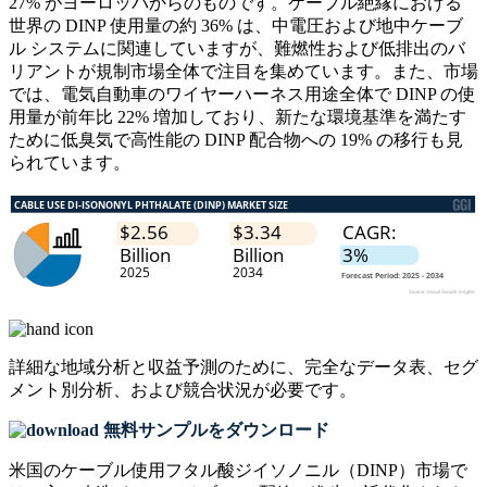
27% がヨーロッパからのものです。ケーブル絶縁における
世界の DINP 使用量の約 36% は、中電圧および地中ケーブ
ル システムに関連していますが、難燃性および低排出のバ
リアントが規制市場全体で注目を集めています。また、市場
では、電気自動車のワイヤーハーネス用途全体で DINP の使
用量が前年比 22% 増加しており、新たな環境基準を満たす
ために低臭気で高性能の DINP 配合物への 19% の移行も見
られています。
詳細な地域分析と収益予測のために、
完全なデータ表、セグ
メント別分析、および競合状況
が必要です。
無料サンプルをダウンロード
米国のケーブル使用フタル酸ジイソノニル（DINP）市場で