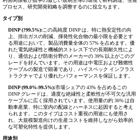
利害関係者が競争の激しい規制主導の環境で材料調達、生産
プロセス、研究開発戦略を調整するのに役立ちます。
タイプ別
DINP (?99.5%):
この高純度 DINP は、特に熱安定性の向
上、排出ガスの削減、揮発性化合物の最小限を必要とす
る用途において、製品消費量全体の 57% を占めます。優
れた電気絶縁性と機械的ストレス下での長期耐久性によ
り、通信および防衛分野のメーカーの 39% 以上がこのグ
レードを好んでいます。その用途は中電圧および難燃性
ケーブルの製造で顕著であり、ハイスペック インフラス
トラクチャでより優れたパフォーマンスを保証します。
DINP (99.0%-99.5%):
市場シェアの 43% を占めるこの
DINP グレードは、適度な絶縁性と柔軟性が不可欠な汎用
ケーブルに広く採用されています。使用量の約 36% は自
動車産業、特に室内の配線とハーネスに起因すると考え
られます。このタイプはコスト重視の用途にも使用さ
れ、大規模製造向けの生産コストを維持しながら効率的
な可塑化特性を提供します。
用途別