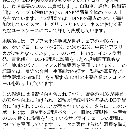
99.5%) と DINP (99.0%-99.5%) の両方のカテゴリーを分析
し、市場需要の 100% に貢献します。自動車、通信、防衛部
門は、ケーブル絶縁における DINP 消費量全体の 70% 以上
を占めています。この調査では、DINP の導入の 24% が毎年
加速しているスマート グリッドと EV ハーネスにおける新
たなユースケースについて詳しく説明しています。
地域的には、アジア太平洋地域が世界シェアの 44% を占
め、次いでヨーロッパが 27%、北米が 22%、中東とアフリ
カが 7% となっています。このレポートでは、インフラ開
発、電化傾向、DINP 調達に影響を与える規制順守戦略な
ど、地域のパフォーマンス推進要因を評価しています。この
記事では、最近の合併、生産能力の拡大、製品の革新など、
競争環境の 68% 以上を支配する 12 社の主要企業のプロフィ
ールを取り上げています。
この報道には投資傾向も含まれており、資金の 41% が製品
の安全性向上に向けられ、29% が持続可能性準拠の DINP 配
合に向けられていることが示されています。さらに、このレ
ポートでは、原材料の調達パターン、価格の変動性、生産者
の 36% 近くに影響を与えているサプライチェーンの混乱に
ついても評価しています。データに裏付けられた洞察を備え