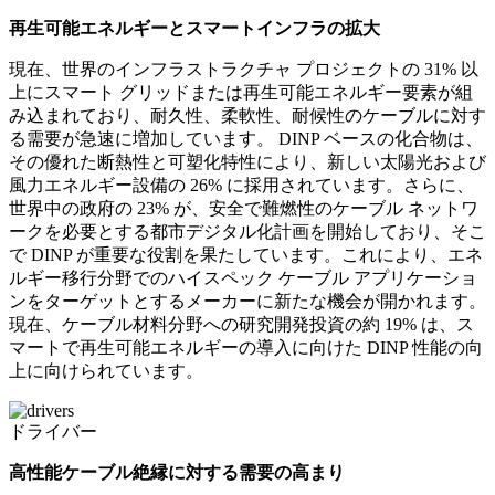
再生可能エネルギーとスマートインフラの拡大
現在、世界のインフラストラクチャ プロジェクトの 31% 以
上にスマート グリッドまたは再生可能エネルギー要素が組
み込まれており、耐久性、柔軟性、耐候性のケーブルに対す
る需要が急速に増加しています。 DINP ベースの化合物は、
その優れた断熱性と可塑化特性により、新しい太陽光および
風力エネルギー設備の 26% に採用されています。さらに、
世界中の政府の 23% が、安全で難燃性のケーブル ネットワ
ークを必要とする都市デジタル化計画を開始しており、そこ
で DINP が重要な役割を果たしています。これにより、エネ
ルギー移行分野でのハイスペック ケーブル アプリケーショ
ンをターゲットとするメーカーに新たな機会が開かれます。
現在、ケーブル材料分野への研究開発投資の約 19% は、ス
マートで再生可能エネルギーの導入に向けた DINP 性能の向
上に向けられています。
ドライバー
高性能ケーブル絶縁に対する需要の高まり