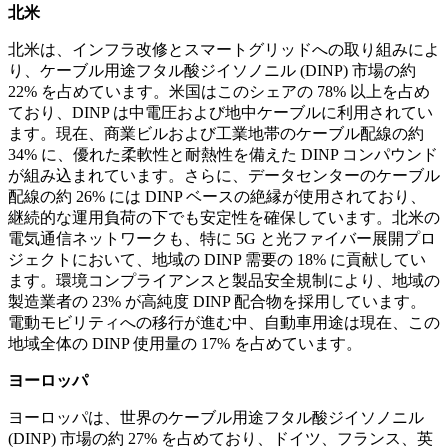
北米
北米は、インフラ改修とスマートグリッドへの取り組みによ
り、ケーブル用途フタル酸ジイソノニル (DINP) 市場の約
22% を占めています。米国はこのシェアの 78% 以上を占め
ており、DINP は中電圧および地中ケーブルに利用されてい
ます。現在、商業ビルおよび工業地帯のケーブル配線の約
34% に、優れた柔軟性と耐熱性を備えた DINP コンパウンド
が組み込まれています。さらに、データセンターのケーブル
配線の約 26% には DINP ベースの絶縁が使用されており、
継続的な運用負荷の下でも安定性を確保しています。北米の
電気通信ネットワークも、特に 5G と光ファイバー展開プロ
ジェクトにおいて、地域の DINP 需要の 18% に貢献してい
ます。環境コンプライアンスと製品安全規制により、地域の
製造業者の 23% が高純度 DINP 配合物を採用しています。
電動モビリティへの移行が進む中、自動車用途は現在、この
地域全体の DINP 使用量の 17% を占めています。
ヨーロッパ
ヨーロッパは、世界のケーブル用途フタル酸ジイソノニル
(DINP) 市場の約 27% を占めており、ドイツ、フランス、英