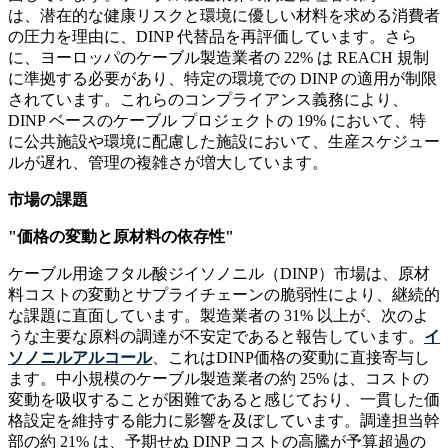
は、潜在的な健康リスクと環境に優しい材料を求める消費者
の圧力を理由に、DINP 代替品を再評価しています。さら
に、ヨーロッパのケーブル製造業者の 22% は REACH 規制
に準拠する必要があり、特定の環境での DINP の適用が制限
されています。これらのコンプライアンス義務により、
DINP ベースのケーブル プロジェクトの 19% において、特
に公共施設や環境に配慮した施設において、生産スケジュー
ルが遅れ、管理の複雑さが増大しています。
市場の課題
"価格の変動と原材料の依存性"
ケーブル用途フタル酸ジイソノニル（DINP）市場は、原材
料コストの変動とサプライチェーンの脆弱性により、継続的
な課題に直面しています。製造業者の 31% 以上が、次のよ
うな主要な原料の調達が不安定であると報告しています。
イ
ソノニルアルコール
、これはDINP価格の変動に直接寄与し
ます。中小規模のケーブル製造業者の約 25% は、コストの
変動を吸収することが困難であると感じており、一貫した価
格設定を維持する能力に影響を及ぼしています。調達担当幹
部の約 21% は、予期せぬ DINP コストの高騰が予算超過の