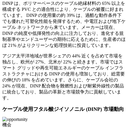
DINP は、ポリマーベースのケーブル絶縁材料の 65% 以上を
構成する PVC との適合性により、ケーブルの被覆に好まれ
ています。 DINP の使用量の約 39% は、過酷な動作条件下
でも優れた可塑化性能を発揮するため、中電圧および地下ケ
ーブル ネットワークから来ています。メーカーは現在、
DINP の純度や低揮発性の向上に注力しており、進化する規
制基準やエンドユーザーの期待に応えるために、生産者のほ
ぼ 21% がよりクリーンな処理技術に投資しています。
アジア太平洋地域が世界シェアの 44% 近くを占めて市場を
独占し、欧州が 27%、北米が 22% と続きます。市場ではス
マート グリッドや再生可能エネルギーのケーブル インフラ
ストラクチャにおける DINP の使用も増加しており、総需要
の伸びの 18% を占めています。さらに、ケーブル会社の
24% が現在、DINP 配合物を難燃性および耐紫外線性の製品
に統合しており、製品の革新と市場競争力に貢献していま
す。
ケーブル使用フタル酸ジイソノニル (DINP) 市場動向
機会