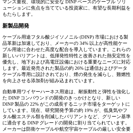
マンス重視、環境的に安全な DINP ベースのケーブル ソリ
ューションに焦点を当てている投資家に、有望な長期利益を
もたらします。
新製品開発
ケーブル用途フタル酸ジイソノニル (DINP) 市場における製
品革新は加速しており、メーカーの 34% 以上が高性能ケー
ブル用途に合わせた高度な配合を導入しています。これらの
新しいバリアントは、低揮発性特性と改善された熱安定性を
優先し、地下および高電圧設備における重要なニーズに対応
します。最近発売された製品の約 26% は通信およびデータ
ケーブル専用に設計されており、煙の発生を減らし、難燃性
を向上させる添加剤が組み込まれています。
自動車用ワイヤーハーネス用途は、耐振動性と弾性を強化し
た DINP コンパウンドの開発のきっかけとなり、新しい
DINP 製品の 22% がこの成長するニッチ市場をターゲットに
しています。現在、研究開発予算の約 19% が、低臭気やフ
タル酸エステル類を削減したバリアントなど、グリーン基準
に適合する DINP グレードの開発に割り当てられています。
メーカーは防衛ケーブルや航空宇宙ケーブルの厳しい安全要