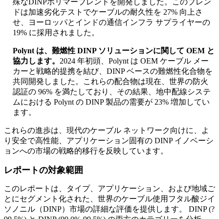
殊なDINPポリマーブレンドを開発しました。このブレン
ドは加速劣化テストでケーブルの耐久性を 27% 向上さ
せ、ヨーロッパとインドの通信インフラ サプライヤーの
19% に採用されました。
Polynt は、難燃性 DINP ソリューションに関して OEM と
協力します。
2024 年初頭、Polynt は OEM ケーブル メー
カーと戦略的提携を結び、DINP ベースの難燃性化合物を
共同開発しました。これらの配合物は現在、世界の防火
認証の 96% を満たしており、その結果、地中配線システ
ムにおける Polynt の DINP 製品の需要が 23% 増加してい
ます。
これらの進歩は、現代のケーブル ネットワーク向けに、よ
り安全で高性能、アプリケーション固有の DINP イノベーシ
ョンへの市場の戦略的移行を反映しています。
レポートの対象範囲
このレポートは、タイプ、アプリケーション、および地域ご
とにセグメント化された、世界のケーブル使用フタル酸ジイ
ソノニル（DINP）市場の詳細な評価を提供します。 DINP (?