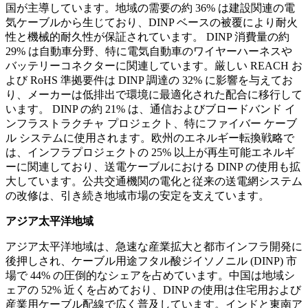
国が主導しています。地域の需要の約 36% は建設関連の電
気ケーブルから生じており、DINP ベースの被覆により耐火
性と機械的耐久性が保証されています。 DINP 消費量の約
29% は自動車分野、特に電気自動車のワイヤーハーネスや
バッテリーコネクターに関連しています。厳しい REACH お
よび RoHS 準拠要件は DINP 調達の 32% に影響を与えてお
り、メーカーは低排出で環境に最適化された配合に移行して
います。 DINP の約 21% は、通信およびブロードバンド イ
ンフラストラクチャ プロジェクト、特にファイバー ケーブ
ル システムに使用されます。欧州のエネルギー転換戦略で
は、インフラプロジェクトの 25% 以上が再生可能エネルギ
ーに関連しており、送電ケーブルにおける DINP の使用も拡
大しています。公共交通機関の電化と従来の送電網システム
の改修は、引き続き地域市場の安定を支えています。
アジア太平洋地域
アジア太平洋地域は、急速な産業拡大と都市インフラ開発に
後押しされ、ケーブル用途フタル酸ジイソノニル (DINP) 市
場で 44% の圧倒的なシェアを占めています。中国は地域シ
ェアの 52% 近くを占めており、DINP の使用は住宅用および
産業用ケーブル配線で広く普及しています。インドと東南ア