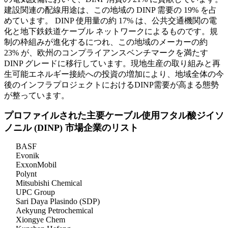
建設関連の配線用途は、この地域の DINP 需要の 19% を占
めています。 DINP 使用量の約 17% は、公共交通機関の電
化と地下鉄鉄道ケーブル ネットワークによるものです。規
制の枠組みが進化するにつれ、この地域のメーカーの約
23% が、欧州のコンプライアンスベンチマークを満たす
DINP グレードに移行しています。現地生産の取り組みと再
生可能エネルギー接続への投資の増加により、地域全体の今
後のインフラプロジェクトにおけるDINP需要が高まる態勢
が整っています。
プロファイルされた主要ケーブル使用フタル酸ジイソ
ノニル (DINP) 市場企業のリスト
BASF
Evonik
ExxonMobil
Polynt
Mitsubishi Chemical
UPC Group
Sari Daya Plasindo (SDP)
Aekyung Petrochemical
Xiongye Chem