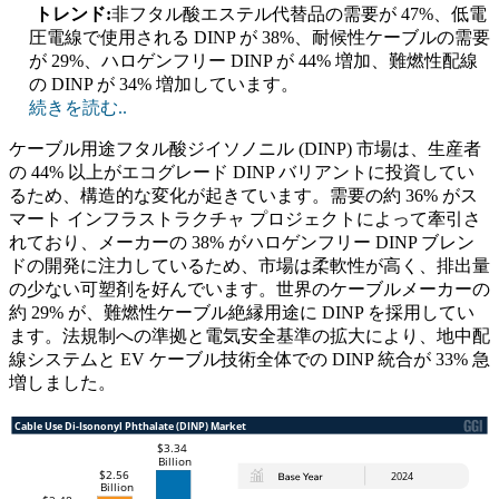
トレンド:
非フタル酸エステル代替品の需要が 47%、低電
圧電線で使用される DINP が 38%、耐候性ケーブルの需要
が 29%、ハロゲンフリー DINP が 44% 増加、難燃性配線
の DINP が 34% 増加しています。
続きを読む..
ケーブル用途フタル酸ジイソノニル (DINP) 市場は、生産者
の 44% 以上がエコグレード DINP バリアントに投資してい
るため、構造的な変化が起きています。需要の約 36% がス
マート インフラストラクチャ プロジェクトによって牽引さ
れており、メーカーの 38% がハロゲンフリー DINP ブレン
ドの開発に注力しているため、市場は柔軟性が高く、排出量
の少ない可塑剤を好んでいます。世界のケーブルメーカーの
約 29% が、難燃性ケーブル絶縁用途に DINP を採用してい
ます。法規制への準拠と電気安全基準の拡大により、地中配
線システムと EV ケーブル技術全体での DINP 統合が 33% 急
増しました。