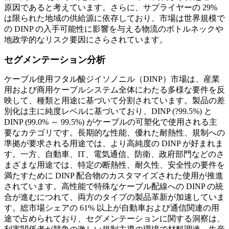
原因であると考えています。さらに、サプライヤーの 29%
は限られた地域の供給源に依存しており、市場は世界規模で
の DINP の入手可能性に影響を与える物流のボトルネックや
地政学的なリスク要因にさらされています。
セグメンテーション分析
ケーブル使用フタル酸ジイソノニル（DINP）市場は、産業
用および商用ケーブルシステム全体にわたる多様な要件を反
映して、種類と用途に基づいて分割されています。製品の差
別化は主に純度レベルに基づいており、DINP (?99.5%) と
DINP (99.0% ～ 99.5%) がケーブルの可塑化で使用される主
要なカテゴリです。長期的な性能、優れた耐熱性、規制への
準拠が要求される用途では、より高純度の DINP が好まれま
す。一方、自動車、IT、電気通信、防衛、政府部門などのさ
まざまな用途では、特定の断熱性、耐久性、安全性の要件を
満たすために DINP 配合物のカスタマイズされた使用が推進
されています。高性能で特殊なケーブル配線への DINP の統
合が進むにつれて、両方のタイプの製品革新が加速していま
す。総市場シェアの 61% 以上が自動車および通信関連の用
途で占められており、セグメンテーションに関する洞察は、