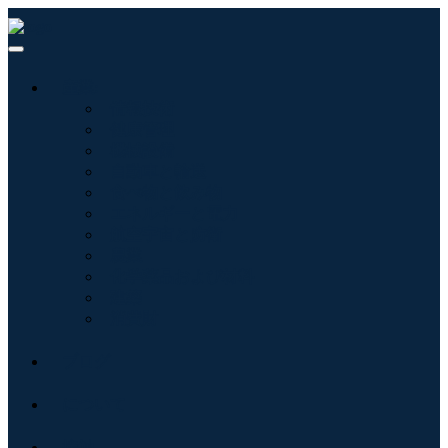
産業:
情報技術
健康管理
機械設備
自動車と輸送
食べ物と飲み物
エネルギーと電力
航空宇宙と防衛
農業
化学薬品および材料
建築
消費財
ブログ
について
接触