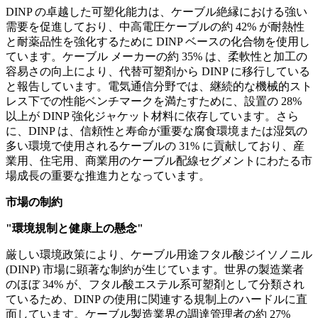
DINP の卓越した可塑化能力は、ケーブル絶縁における強い
需要を促進しており、中高電圧ケーブルの約 42% が耐熱性
と耐薬品性を強化するために DINP ベースの化合物を使用し
ています。ケーブル メーカーの約 35% は、柔軟性と加工の
容易さの向上により、代替可塑剤から DINP に移行している
と報告しています。電気通信分野では、継続的な機械的スト
レス下での性能ベンチマークを満たすために、設置の 28%
以上が DINP 強化ジャケット材料に依存しています。さら
に、DINP は、信頼性と寿命が重要な腐食環境または湿気の
多い環境で使用されるケーブルの 31% に貢献しており、産
業用、住宅用、商業用のケーブル配線セグメントにわたる市
場成長の重要な推進力となっています。
市場の制約
"環境規制と健康上の懸念"
厳しい環境政策により、ケーブル用途フタル酸ジイソノニル
(DINP) 市場に顕著な制約が生じています。世界の製造業者
のほぼ 34% が、フタル酸エステル系可塑剤として分類され
ているため、DINP の使用に関連する規制上のハードルに直
面しています。ケーブル製造業界の調達管理者の約 27%