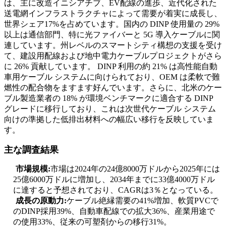
は、主に改造イニシアチブ、EV配線の進歩、近代化された
送電網インフラストラクチャによって需要が着実に成長し、
世界シェア17%を占めています。国内の DINP 使用量の 29%
以上は通信部門、特に光ファイバーと 5G 導入ケーブルに関
連しています。州レベルのスマートシティ構想の支援を受け
て、建設用配線および地中電力ケーブルプロジェクトがさら
に 26% 貢献しています。 DINP 利用の約 21% は高性能自動
車用ケーブル システムに向けられており、OEM は柔軟で難
燃性の配合物をますます好んでいます。さらに、北米のケー
ブル製造業者の 18% が環境ベンチマークに適合する DINP
グレードに移行しており、これは次世代ケーブル システム
向けの準拠した低排出材料への幅広い移行を反映していま
す。
主な調査結果
市場規模:
市場は2024年の24億8000万ドルから2025年には
25億6000万ドルに増加し、2034年までに33億4000万ドル
に達すると予想されており、CAGRは3％となっている。
成長の原動力:
ケーブル絶縁需要の41%増加、軟質PVCで
のDINP採用39%、自動車配線での拡大36%、産業用途で
の使用33%、従来の可塑剤からの移行31%。