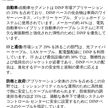
自動車:
自動車セグメントは DINP 市場アプリケーション
の 33% を占めており、DINP ベースの化合物は車両のワイ
ヤー ハーネス、バッテリー ケーブル、ダッシュボード シ
ステムに使用されています。メーカーの約 41% は、電気
自動車やハイブリッド自動車のケーブル システムに不可
欠な耐振動性と強化された弾性のために DINP を優先して
います。
ITと通信:
市場シェア 29% を誇るこの部門は、光ファイバ
ー ケーブル、LAN ケーブル、配電盤配線に DINP を利用
しています。 IT および通信設備の約 38% では、難燃性お
よび低排出のジャケットが必要であり、DINP ベースの配
合は、進化するデータの安全性と規制の要求に応えま
す。
防衛と政府:
アプリケーション全体の 21% を占めるこの分
野では、ミッションクリティカルな運用のために高性能
で熱に安定したケーブルが求められます。防衛契約の調
達担当者のほぼ 35% は、過酷な条件下で通信システムや
コントロール センターに安全に設置するために DINP ベ
ースのケーブルを指定しています。