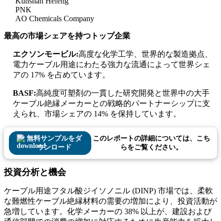
Kunshan Hefeng
PNK
AO Chemicals Company
最高の市場シェアを持つトップ企業
エクソンモービル:
高度な化学工学、世界的な製造拠点、
電力ケーブル用途にわたる強力な流通によって世界シェ
アの 17% を占めています。
BASF:
高純度可塑剤の一貫した研究開発と世界中の大手
ケーブル絶縁メーカーとの戦略的パートナーシップに支
えられ、市場シェアの 14% を保持しています。
無料サンプルをダ
このレポートの詳細については、こち
ウンロード
らをご覧ください。
投資分析と機会
ケーブル用途フタル酸ジイソノニル (DINP) 市場では、柔軟
な難燃性ケーブル絶縁材料の需要の増加により、投資活動が
急増しています。化学メーカーの 38% 以上が、建設および