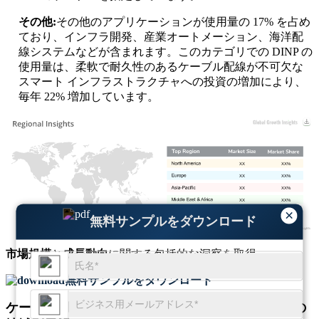
その他:
その他のアプリケーションが使用量の 17% を占め
ており、インフラ開発、産業オートメーション、海洋配
線システムなどが含まれます。このカテゴリでの DINP の
使用量は、柔軟で耐久性のあるケーブル配線が不可欠な
スマート インフラストラクチャへの投資の増加により、
毎年 22% 増加しています。
XX
XX%
XX
XX%
XX
XX%
XX
XX%
×
無料サンプルをダウンロード
市場規模
と
成長動向
に関する包括的な洞察を取得
無料サンプルをダウンロード
ケーブル用途フタル酸ジイソノニル（DINP）市場の