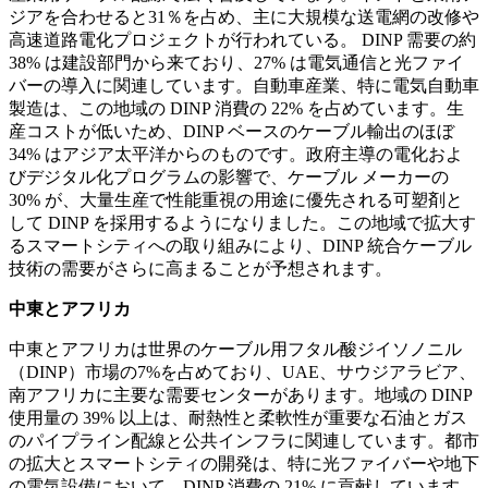
ジアを合わせると31％を占め、主に大規模な送電網の改修や
高速道路電化プロジェクトが行われている。 DINP 需要の約
38% は建設部門から来ており、27% は電気通信と光ファイ
バーの導入に関連しています。自動車産業、特に電気自動車
製造は、この地域の DINP 消費の 22% を占めています。生
産コストが低いため、DINP ベースのケーブル輸出のほぼ
34% はアジア太平洋からのものです。政府主導の電化およ
びデジタル化プログラムの影響で、ケーブル メーカーの
30% が、大量生産で性能重視の用途に優先される可塑剤と
して DINP を採用するようになりました。この地域で拡大す
るスマートシティへの取り組みにより、DINP 統合ケーブル
技術の需要がさらに高まることが予想されます。
中東とアフリカ
中東とアフリカは世界のケーブル用フタル酸ジイソノニル
（DINP）市場の7%を占めており、UAE、サウジアラビア、
南アフリカに主要な需要センターがあります。地域の DINP
使用量の 39% 以上は、耐熱性と柔軟性が重要な石油とガス
のパイプライン配線と公共インフラに関連しています。都市
の拡大とスマートシティの開発は、特に光ファイバーや地下
の電気設備において、DINP 消費の 21% に貢献しています。