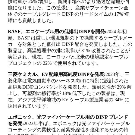
供給量が 26% 増加し、新興市場へのより迅速な流通が可
能になりました。この拡張は、産業サプライチェーン全
体でのケーブルグレード DINP のリードタイムの​​ 17% 短
縮にも貢献しました。
BASF、エコケーブル用の低排出DINPを開発:
2024 年初
頭、BASF は厳しい環境規制の下で操業するケーブルメー
カーを対象とした低排出 DINP 配合を発売しました。この
製品は、高温処理中の排出制御が 31% 改善されたことが
実証され、現在、ヨーロッパと北米の環境認定ケーブル
プロジェクトの 22% で使用されています。
三菱ケミカル、EV配線用高純度DINPを発表:
2023年、三
菱化学は電気自動車のハーネス向けに特別に設計された
高純度DINPコンパウンドを発表した。熱耐久性が 29% 向
上し、可塑剤の移行率が 18% 低下したこの製品は、現
在、アジア太平洋地域の EV ケーブル製造業者の 34% に
採用されています。
エボニック、光ファイバーケーブル用の DINP ブレンド
を発売:
2023年半ば、エボニックは光ファイバーケーブル
コーティングの柔軟性と耐紫外線性を強化するための特