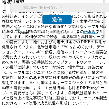
地域別展望
ケーブル用途フタル酸ジイソノニル（DINP）市場は、規制
の枠組み、インフラ投資、工業化レベルによって形成される
送信
多様な地域トレンドを示しています。アジア太平洋地域は、
中国とインドにおける急速な都市化と大規模なケーブル敷設
に牽引され、44% の市場シェアを誇り、世界の状況を支配
お客様の個人情報の完全な機密保持をお約束いたします.
プライバシー
しています。欧州が 27% で続き、環境基準と高性能ケーブ
ルの需要により、地中および高電圧用途での DINP の採用が
促進されています。北米は市場の 22% を占めており、デー
タセンター、エネルギー伝送、通信ネットワークへの着実な
投資に支えられています。残りの 7% は中東とアフリカが占
めており、需要は公共施設のアップグレードやスマートシテ
ィの展開に関連しています。地域の市場力学は、政策の変
化、ケーブルエンジニアリングにおける技術革新、耐火性、
柔軟性、耐久性のある素材に対する嗜好の高まりによって影
響を受けます。再生可能エネルギープロジェクトの増加と自
動車の電化傾向により、主要経済国におけるDINP強化ケー
ブルの需要がさらに高まっています。各地域は産業上のニー
ズと規制上の優先事項が明確に融合しており、ケーブル製造
における DINP 使用の成長軌道を形成しています。