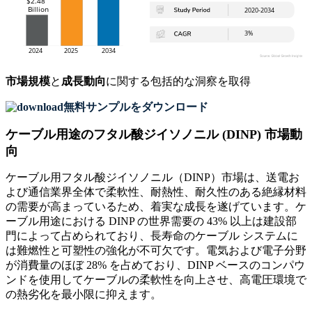
市場規模
と
成長動向
に関する包括的な洞察を取得
無料サンプルをダウンロード
ケーブル用途のフタル酸ジイソノニル (DINP) 市場動
向
ケーブル用フタル酸ジイソノニル（DINP）市場は、送電お
よび通信業界全体で柔軟性、耐熱性、耐久性のある絶縁材料
の需要が高まっているため、着実な成長を遂げています。ケ
ーブル用途における DINP の世界需要の 43% 以上は建設部
門によって占められており、長寿命のケーブル システムに
は難燃性と可塑性の強化が不可欠です。電気および電子分野
が消費量のほぼ 28% を占めており、DINP ベースのコンパウ
ンドを使用してケーブルの柔軟性を向上させ、高電圧環境で
の熱劣化を最小限に抑えます。