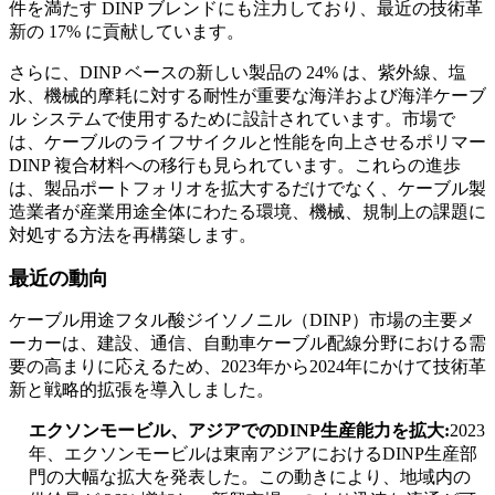
件を満たす DINP ブレンドにも注力しており、最近の技術革
新の 17% に貢献しています。
さらに、DINP ベースの新しい製品の 24% は、紫外線、塩
水、機械的摩耗に対する耐性が重要な海洋および海洋ケーブ
ル システムで使用するために設計されています。市場で
は、ケーブルのライフサイクルと性能を向上させるポリマー
DINP 複合材料への移行も見られています。これらの進歩
は、製品ポートフォリオを拡大するだけでなく、ケーブル製
造業者が産業用途全体にわたる環境、機械、規制上の課題に
対処する方法を再構築します。
最近の動向
ケーブル用途フタル酸ジイソノニル（DINP）市場の主要メ
ーカーは、建設、通信、自動車ケーブル配線分野における需
要の高まりに応えるため、2023年から2024年にかけて技術革
新と戦略的拡張を導入しました。
エクソンモービル、アジアでのDINP生産能力を拡大:
2023
年、エクソンモービルは東南アジアにおけるDINP生産部
門の大幅な拡大を発表した。この動きにより、地域内の