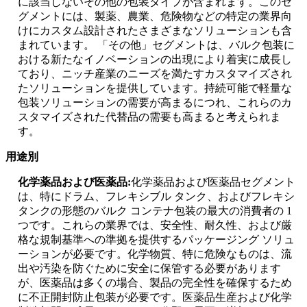
に該当しないその他の包装タイプが含まれます。このセ
グメントには、製薬、農業、危険物などの特定の業界向
けにカスタム設計されたさまざまなソリューションも含
まれています。 「その他」セグメントは、バルク包装に
おける新たなイノベーションの出現により着実に成長し
ており、ニッチ産業のニーズを満たすカスタマイズされ
たソリューションを提供しています。持続可能で軽量な
包装ソリューションの需要が高まるにつれ、これらのカ
スタマイズされた代替品の需要も高まると考えられま
す。
用途別
化学薬品および医薬品:
化学薬品および医薬品セグメント
は、特にドラム、フレキシブル タンク、およびフレキシ
タンクの形態のバルク コンテナ包装の最大の消費者の 1
つです。これらの業界では、安全性、耐久性、および厳
格な規制基準への準拠を提供するパッケージング ソリュ
ーションが必要です。化学物質、特に危険なものは、流
出や汚染を防ぐために安全に保管する必要があります
が、医薬品は多くの場合、製品の完全性を確保するため
に不正開封防止包装が必要です。医薬品生産および化学