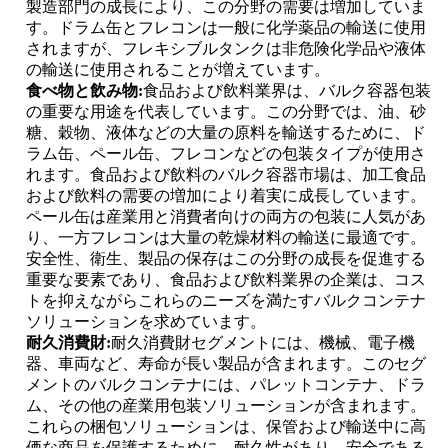
製造部門の成長により、この分野の需要は増加していま
す。ドラム缶とフレコンは一般に化学薬品の輸送に使用
されますが、フレキシブルタンクは非危険化学品や液体
の輸送に使用されることが増えています。
食べ物と飲み物:
食品および飲料業界は、バルク容器包装
の重要な用途を代表しています。この分野では、油、砂
糖、穀物、液体などの大量の原料を輸送するために、ド
ラム缶、ペール缶、フレコンなどの包装タイプが使用さ
れます。食品および飲料のバルク容器市場は、加工食品
および飲料の需要の増加により着実に成長しています。
ペール缶は産業用と消費者向けの両方の包装に人気があ
り、一方フレコンは大量の乾燥材料の輸送に最適です。
安全性、衛生、製品の保存はこの分野の成長を促進する
重要な要素であり、食品および飲料業界の企業は、コス
トを抑えながらこれらのニーズを満たすバルクコンテナ
ソリューションを求めています。
耐久消費財:
耐久消費財セグメントには、機械、電子機
器、車両など、寿命が長い製品が含まれます。このセグ
メントのバルクコンテナには、パレットコンテナ、ドラ
ム、その他の産業用包装ソリューションが含まれます。
これらの梱包ソリューションは、保管および輸送中に高
価な商品を保護するために、耐久性があり、安全である