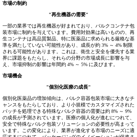
市場の制約
"再生機器の需要"
一部の業界では再生機器が好まれており、バルクコンテナ包
装市場に制約を与えています。費用対効果は高いものの、再
生コンテナは高品質製品、特に医薬品に求められる厳格な基
準を満たしていない可能性があり、成長が約 3% ～ 4% 制限
される可能性があります。これは、衛生と安全を優先する業
界に課題をもたらし、それらの分野の市場成長に影響を与
え、市場抑制の影響は年間約 4% ～ 5% に及びます。
市場機会
"個別化医療の成長"
個別化医薬品の増加傾向は、バルク容器包装市場に大きなチ
ャンスをもたらしており、より小規模でカスタマイズされた
バッチを処理できる特殊なバルク容器の需要は約 8% ～ 9%
の成長が予測されています。医療の個人化が進むにつれて、
安全で特殊なバルク包装ソリューションの必要性が高まって
います。この変化により、業界が進化する市場のニーズに適
応するにつれて、パッケージングのイノベーションが促進さ