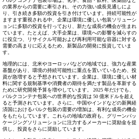
バルクコンテナ包装市場は、化学、食品・飲料、医薬品など
の業界からの需要に牽引され、その力強い成長見通しによ
り、引き続き多額の投資を引き付けています。持続可能性が
ますます重視される中、企業は環境に優しい包装ソリューシ
ョンに多額の投資を行っており、新たな成長の機会が生まれ
ています。たとえば、大手企業は、環境への影響を減らすの
に役立つ、リサイクル可能および再利用可能な容器に対する
需要の高まりに応えるため、新製品の開発に投資していま
す。
地理的には、北米やヨーロッパなどの地域では、強力な産業
基盤があり、環境の持続可能性に重点を置いているため、投
資が急増すると予想されています。企業は、環境に優しい材
料に関する規制基準や消費者の期待を満たす製品を革新する
ために研究開発予算を増やしています。 2025 年だけでも、
バルクコンテナ包装への世界的な投資は 50 億米ドルを超え
ると予測されています。さらに、中国やインドなどの新興経
済国におけるバルク包装の需要の増加は、有利な成長の機会
をもたらしています。これらの地域の政府も、グリーンパッ
ケージングソリューションに注力するメーカーに奨励金を提
供し、投資をさらに奨励しています。