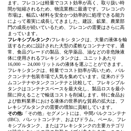
ます。フレコンは軽量でコスト効率が高く、取り扱い時
間が短縮されるため、物流業務に最適です。フレコンの
市場は、幅広い材料を安全かつ効率的に処理できる能力
によって着実に成長してきました。建設、鉱業、農業部
門の成長が続いているため、フレコンの需要はさらに高
まっています。
フレキシブルタンク:
フレキシ タンクは、大量の液体を輸
送するために設計された大型の柔軟なコンテナです。通
常、食品グレードの製品、化学薬品、油などの非危険液
体に使用されるフレキシ タンクは、ユニットあたり
16,000 ～ 24,000 リットルの液体を運ぶことができます。
フレキシタンクは、軽量でコスト効率が高いため、バル
クコンテナ包装市場で人気を集めています。従来のドラ
ムコンテナやタンクコンテナと比較して、フレキシブル
タンクはコンテナスペースを最大化し、製品ロスを最小
限に抑えることで輸送コストを削減します。特に食品お
よび飲料業界における液体の世界的な貿易の拡大は、フ
レキシブルタンクの需要の増加に貢献しています。
その他:
「その他」セグメントには、中間バルクコンテナ
(IBC)、パレットコンテナ、およびドラム、ペール、フレ
キシブルタンク、またはフレキシタンクの主要カテゴリ