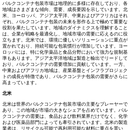
バルクコンテナ包装市場は地理的に多様に存在しており、各
地域はさまざまな傾向、需要、成長要因を示しています。北
米、ヨーロッパ、アジア太平洋、中東およびアフリカはそれ
ぞれ、バルクコンテナ包装の未来を形作る上で極めて重要な
役割を果たしています。地域のダイナミクスを理解すること
は、企業が戦略を最適化し、地域市場の需要に応えるのに役
立ちます。北米では、環境に優しいソリューションに重点が
置かれており、持続可能な包装慣行が増加しています。ヨー
ロッパには、特に化学薬品と食品分野において強力な規制基
準もあります。アジア太平洋地域は製造と輸出でリードして
おり、バルクコンテナの需要増加に貢献しています。一方、
中東およびアフリカ地域は、産業基盤とインフラプロジェク
トの成長が特徴であり、バルクコンテナ包装の需要がさらに
高まっています。
北米
北米は世界のバルクコンテナ包装市場の主要なプレーヤーで
あり、この地域が市場の大きなシェアを占めています。バル
クコンテナの需要は、食品および飲料業界だけでなく、化学
および医薬品部門によっても牽引されています。北米の製造
業者は、リサイクル可能で再利用可能な材料に重点を置い