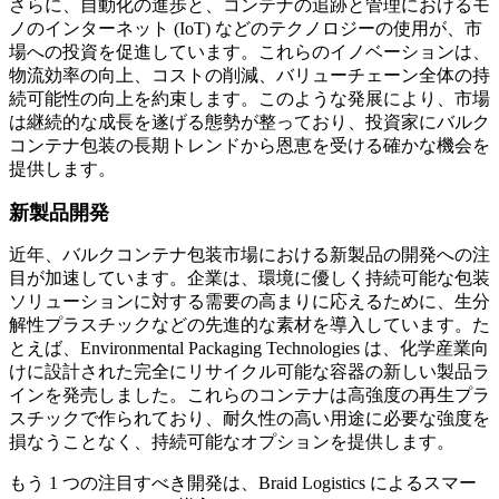
さらに、自動化の進歩と、コンテナの追跡と管理におけるモ
ノのインターネット (IoT) などのテクノロジーの使用が、市
場への投資を促進しています。これらのイノベーションは、
物流効率の向上、コストの削減、バリューチェーン全体の持
続可能性の向上を約束します。このような発展により、市場
は継続的な成長を遂げる態勢が整っており、投資家にバルク
コンテナ包装の長期トレンドから恩恵を受ける確かな機会を
提供します。
新製品開発
近年、バルクコンテナ包装市場における新製品の開発への注
目が加速しています。企業は、環境に優しく持続可能な包装
ソリューションに対する需要の高まりに応えるために、生分
解性プラスチックなどの先進的な素材を導入しています。た
とえば、Environmental Packaging Technologies は、化学産業向
けに設計された完全にリサイクル可能な容器の新しい製品ラ
インを発売しました。これらのコンテナは高強度の再生プラ
スチックで作られており、耐久性の高い用途に必要な強度を
損なうことなく、持続可能なオプションを提供します。
もう 1 つの注目すべき開発は、Braid Logistics によるスマー