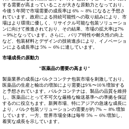
する需要が高まっていることが大きな原動力となっており、
今後 5 年間で市場需要の成長率は 6% ～ 8% になると予想さ
れています。政府による持続可能性への取り組みにより、市
場はより環境に優しく、リサイクル可能な包装ソリューショ
ンに向けて推進されており、その結果、市場の拡大率は7%
～9%となっています。さらに、バリア特性や耐久性の向上
など、包装材料とデザインの技術進歩により、イノベーショ
ンによる成長率は 5% ～ 6% に達しています。
市場成長の原動力
"医薬品の需要の高まり"
製薬業界の成長はバルクコンテナ包装市場を刺激しており、
医薬品の生産と輸出の増加により需要は9％〜10％増加する
と予想されています。バルクコンテナは、製品の品質を維持
し、医薬品にとって不可欠な厳格な輸送基準への準拠を保証
するのに役立ちます。新興市場、特にアジアの急速な成長に
より、バルク包装ソリューションの需要が約 7% ～ 8% 増加
しています。一方、世界市場全体は毎年 5% ～ 6% 増加し、
着実な成長を示しています。