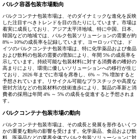
バルク容器包装市場動向
バルクコンテナ包装市場は、そのダイナミックな進化を反映
した注目すべきトレンドを目の当たりにしています。市場は
着実に成長しており、アジア太平洋地域、特に中国、日本、
韓国などの地域では、バルク包装ソリューションの需要が約
8%～10%の成長率を記録しています。ヨーロッパでは、ド
イツのバルクコンテナ包装市場は、特に化学薬品および食品
および飲料の包装の需要の増加により、年間 5% の成長率を
示しています。持続可能な包装材料に対する消費者の嗜好の
高まりにより、環境に優しいソリューションへの移行が生じ
ており、2026 年までに市場を席巻し、6% ～ 7% 増加すると
予想されています。リサイクル可能なプラスチックや高度な
密封方法などの包装材料の技術進歩により、製品の革新と消
費者の採用は年間 4% ～ 5% の成長を促進すると予想されま
す。
バルクコンテナ包装市場の動向
バルクコンテナ包装市場は、その成長と発展を形作るいくつ
かの重要な動向の影響を受けます。化学薬品、食品および飲
料、医薬品などの業界全体でバルク包装ソリューションに対