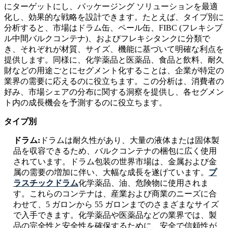
にターゲットにし、パッケージング ソリューションを最適
化し、効果的な戦略を設計できます。たとえば、タイプ別に
分析すると、市場はドラム缶、ペール缶、FIBC (フレキシブ
ル中間バルクコンテナ)、およびフレキシタンクに分類で
き、それぞれが材質、サイズ、機能に基づいて明確な利点を
提供します。同様に、化学薬品と医薬品、食品と飲料、耐久
財などの用途ごとにセグメント化することは、企業が特定の
業界の需要に応えるのに役立ちます。この分析は、消費者の
好み、市場シェアの分布に関する洞察を提供し、各セグメン
ト内の成長機会を予測するのに役立ちます。
タイプ別
ドラム:
ドラムは耐久性があり、大量の液体または固体製
品を収容できるため、バルクコンテナの梱包に広く使用
されています。ドラム包装の世界市場は、金属および金
属の需要の増加に伴い、大幅な成長を遂げています。
プ
ラスチックドラム
化学薬品、油、危険物に使用されま
す。これらのコンテナは、産業および商業のニーズに合
わせて、5 ガロンから 55 ガロンまでのさまざまなサイズ
で入手できます。化学薬品や医薬品などの業界では、製
品の完全性と安全性を確保するために、安全で信頼性が