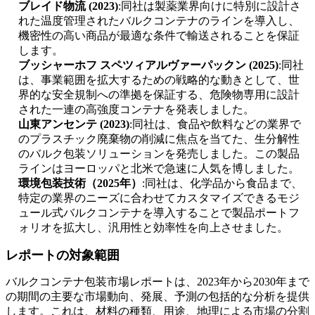
ブレイド物流 (2023)
:同社は製薬業界向けに特別に設計さ
れた温度管理されたバルクコンテナのラインを導入し、
機密性の高い商品が最適な条件で輸送されることを保証
します。
ブッシャーホフ スペツィアルヴァーパックン (2025)
:同社
は、事業範囲を拡大するための戦略的な動きとして、世
界的な安全規制への準拠を保証する、危険物専用に設計
された一連の高強度コンテナを発表しました。
山東アンセンテ (2023)
:同社は、食品や飲料などの業界で
のプラスチック廃棄物の削減に焦点を当てた、生分解性
のバルク包装ソリューションを発売しました。この製品
ラインはヨーロッパと北米で急速に人気を博しました。
環境包装技術（2025年）
:同社は、化学品から食品まで、
特定の業界のニーズに合わせてカスタマイズできるモジ
ュール式バルクコンテナを導入することで製品ポートフ
ォリオを拡大し、汎用性と効率性を向上させました。
レポートの対象範囲
バルクコンテナ包装市場レポートは、2023年から2030年まで
の期間の主要な市場動向、発展、予測の包括的な分析を提供
します。これは、材料の種類、用途、地理による市場の分割