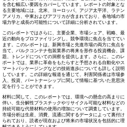
を含む幅広い要因をカバーしています。レポートの対象とな
る主要地域には、北米、ヨーロッパ、アジア太平洋、ラテン
アメリカ、中東およびアフリカが含まれており、各地域の市
場力学と成長の可能性について詳細に分析されています。
このレポートではさらに、主要企業、市場シェア、戦略、最
近の動向をプロファイリングし、競争環境に焦点を当ててい
ます。このレポートは、新興市場と先進市場の両方に焦点を
当て、バルクコンテナ包装業界の将来を形作る投資機会、課
題、トレンドについての洞察を提供します。さらに、このレ
ポートでは、業界に革命をもたらすと予想される自動化やス
マートパッケージングなどの技術進歩についても詳しく説明
しています。この詳細な報道を通じて、利害関係者は市場参
入、投資、パートナーシップに関して情報に基づいた意思決
定を行うことができます。
材料に関して、このレポートでは、環境への懸念の高まりに
伴い、生分解性プラスチックやリサイクル可能な材料などの
持続可能な代替材料の使用の増加について調査しています。
市場分析は生産、消費、流通に関するデータによって裏付け
られており、読者が現在および将来の市場状況を包括的に理
解できるようにしています。