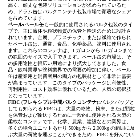
高く、頑丈な包装ソリューションが求められているた
め、ドラム缶はバルクコンテナ包装市場で顕著なシェア
を占めています。
ペール:
ペール缶も一般的に使用されるバルク包装のタイ
プで、主に液体や粒状物質の保管と輸送のために設計さ
れています。金属、プラスチック、または繊維で作られ
たペール缶は、通常、食品、化学薬品、塗料に使用され
ます。これらのコンテナは、1 ガロンから 10 ガロンまで
の範囲のサイズで入手できます。ペール缶の市場は、そ
の多用途性と幅広い用途により拡大してきました。食
品・飲料業界や塗料業界での需要の増加に伴い、ペール
缶は産業用と消費者用の両方の包装材として非常に需要
が高まっています。このタイプのパッケージは利便性、
再利用性、コスト効率に優れているため、人気の選択肢
となっています。
FIBC (フレキシブル中間バルクコンテナ):
バルクバッグと
しても知られる FIBC は、大量の乾物、粉末、または顆粒
を保管および輸送するために一般的に使用される大型の
柔軟なコンテナです。化学、農業、建設などの業界は、
多くの場合ユニットあたり 500kg から 2,000kg の範囲に及
ぶ大量の荷物を運ぶことができるため、FIBC を好んでい