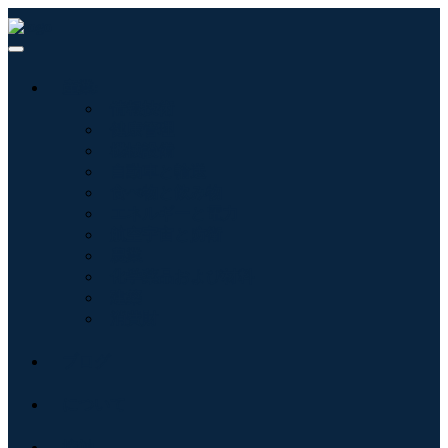
産業:
情報技術
健康管理
機械設備
自動車と輸送
食べ物と飲み物
エネルギーと電力
航空宇宙と防衛
農業
化学薬品および材料
建築
消費財
ブログ
について
接触