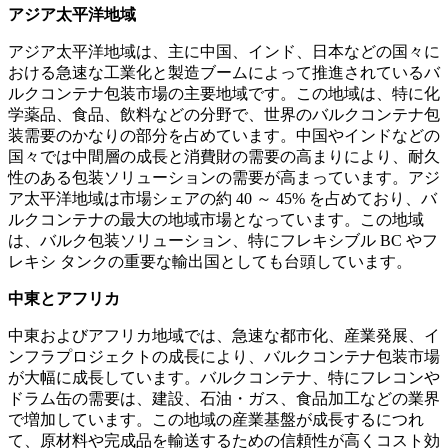
アジア太平洋地域
アジア太平洋地域は、主に中国、インド、日本などの国々に
おける急速な工業化と製造ブームによって推進されているバ
ルクコンテナ包装市場の主要地域です。この地域は、特に化
学薬品、食品、飲料などの分野で、世界のバルクコンテナ包
装需要のかなりの部分を占めています。中国やインドなどの
国々では中間層の成長と消費財の需要の高まりにより、耐久
性のある包装ソリューションの需要が高まっています。アジ
ア太平洋地域は市場シェアの約 40 ～ 45% を占めており、バ
ルクコンテナの最大の地域市場となっています。この地域
は、バルク包装ソリューション、特にフレキシブル BC やフ
レキシ タンクの重要な輸出国としても台頭しています。
中東とアフリカ
中東およびアフリカ地域では、急速な都市化、産業発展、イ
ンフラプロジェクトの成長により、バルクコンテナ包装市場
が大幅に成長しています。バルクコンテナ、特にフレコンや
ドラム缶の需要は、建設、石油・ガス、食品加工などの業界
で増加しています。この地域の産業基盤が成長するにつれ
て、原材料や完成品を輸送するための信頼性が高くコスト効