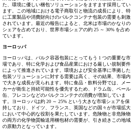
た、環境に優しい梱包ソリューションをますます採用してい
ます。この地域における電子商取引と物流の成長により、特
に工業製品や消費財向けのバルクコンテナ包装の需要も刺激
されています。最近の報告によると、北米は市場のかなりの
シェアを占めており、世界市場シェアの約 25 ～ 30% を占め
ています。
ヨーロッパ
ヨーロッパは、バルク容器包装にとってもう 1 つの重要な市
場であり、特に化学および食品産業における厳しい規制要件
によって推進されています。環境および安全基準に準拠した
包装ソリューションに対する需要は高く、その結果、市場内
で大きな成長が見られます。特に食品・飲料分野では、メー
カーが衛生と持続可能性を優先するため、ドラム缶、ペール
缶、フレコンなどのバルクコンテナの消費が増加していま
す。ヨーロッパは約 20 ～ 25% という大きな市場シェアを保
持しており、ドイツ、フランス、英国などの国々が市場拡大
において中心的な役割を果たしています。危険物と非危険物
の両方の化学物質輸送用梱包材の需要が、引き続きこの地域
の原動力となっています。