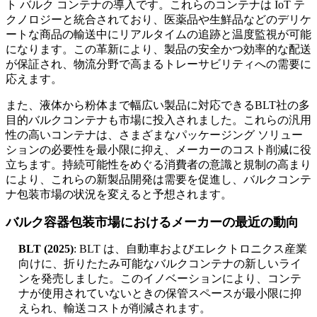
ト バルク コンテナの導入です。これらのコンテナは IoT テ
クノロジーと統合されており、医薬品や生鮮品などのデリケ
ートな商品の輸送中にリアルタイムの追跡と温度監視が可能
になります。この革新により、製品の安全かつ効率的な配送
が保証され、物流分野で高まるトレーサビリティへの需要に
応えます。
また、液体から粉体まで幅広い製品に対応できるBLT社の多
目的バルクコンテナも市場に投入されました。これらの汎用
性の高いコンテナは、さまざまなパッケージング ソリュー
ションの必要性を最小限に抑え、メーカーのコスト削減に役
立ちます。持続可能性をめぐる消費者の意識と規制の高まり
により、これらの新製品開発は需要を促進し、バルクコンテ
ナ包装市場の状況を変えると予想されます。
バルク容器包装市場におけるメーカーの最近の動向
BLT (2025)
: BLT は、自動車およびエレクトロニクス産業
向けに、折りたたみ可能なバルクコンテナの新しいライ
ンを発売しました。このイノベーションにより、コンテ
ナが使用されていないときの保管スペースが最小限に抑
えられ、輸送コストが削減されます。