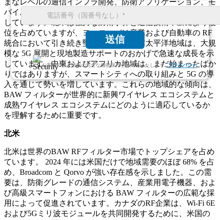
まなレベルの通信インフラ開発、防衛アプリケーション、モ
バイルデバイスの普及の影響を受け、多様な地理的状況を示
しています。北米は強力な防衛予算と通信技術革新により優
位を占めていますが、ヨーロッパは産業および自動車の RF
送信
統合において引き続き堅調です。アジア太平洋地域は、大規
模な 5G 展開と現地製造サポートのおかげで急速な成長を示
しています。中東およびアフリカ地域は、まだ始まったばか
お客様の個人情報の完全な機密保持をお約束いたします.
プライバシー
りではありますが、スマートシティへの取り組みと 5G の導
入を通じて勢いを増しています。これらの地域的な傾向は、
BAW フィルターが世界的に新興ワイヤレス エコシステムと
成熟ワイヤレス エコシステムにどのように適応しているか
を理解するために重要です。
北米
北米は世界のBAW RFフィルター市場でトップシェアを占め
ています。 2024 年には米国だけで地域需要のほぼ 68% を占
め、Broadcom と Qorvo が強い存在感を示しました。この需
要は、防衛グレードの通信システム、産業用電子機器、およ
び高級スマートフォンにおける BAW フィルターの広範な採
用によって促進されています。カナダのRF企業は、Wi-Fi 6E
および5Gミリ波モジュールを共同開発するために、米国の