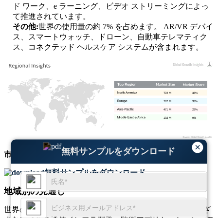
ド ワーク、e ラーニング、ビデオ ストリーミングによっ
て推進されています。
その他:
世界の使用量の約 7% を占めます。 AR/VR デバイ
ス、スマートウォッチ、ドローン、自動車テレマティク
ス、コネクテッド ヘルスケア システムが含まれます。
772 M
36%
707 M
33%
471 M
22%
193 M
9%
×
無料サンプルをダウンロード
市場規模
と
成長動向
に関する包括的な洞察を取得
無料サンプルをダウンロード
地域別の見通し
世界のバルク音響波（BAW）RFフィルター市場は、さまざ