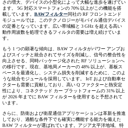
さの増大、デバイスの小型化によって大幅な進歩を遂げてい
ます。 5G 対応スマートフォンの 70% 以上がこの機能を搭
載しています。
BAWフィルター
同社の RF フロントエンド
モジュールでは、このテクノロジーがモバイル通信デバイス
の定番となっています。広い帯域幅と 3 GHz を超える高い
動作周波数を処理できるフィルタの需要は増え続けていま
す。
もう 1 つの顕著な傾向は、BAW フィルタがパワー アンプお
よびスイッチと統合されてサイズを削減し、信号の整合性を
向上させる、同時パッケージ化された RF ソリューションへ
の移行です。現在、基地局メーカーの 48% 以上が、基板ス
ペースを最適化し、システム損失を削減するために、このよ
うな統合モジュールを採用しています。 IoT および自動車セ
クターも需要に貢献しており、高い Q ファクターと熱安定
性により、コネクテッド カー プラットフォームの 31% 以上
が 2026 年までに BAW フィルターを使用すると予想されて
います。
さらに、防衛および衛星通信アプリケーションは革新を推進
しており、過酷な条件下でも確実に機能する能力を備えた
BAW フィルターが選ばれています。アジア太平洋地域、特