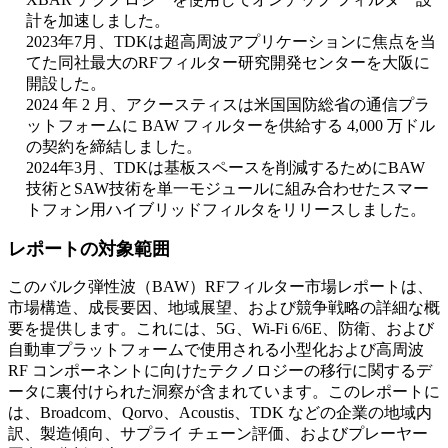
計を加速しました。
2023年7月、TDKは超高周波アプリケーションに焦点を当
てた同社最大のRFフィルター研究開発センターを大阪に
開設した。
2024 年 2 月、アクースティスは米国国防総省の通信プラ
ットフォームに BAW フィルターを供給する 4,000 万ドル
の契約を締結しました。
2024年3月、TDKは基板スペースを削減するためにBAW
技術とSAW技術を単一モジュールに組み合わせたスマー
トフォン用ハイブリッドフィルタをリリースしました。
レポートの対象範囲
このバルク弾性波（BAW）RFフィルター市場レポートは、
市場構造、成長要因、地域展望、および競争戦略の詳細な概
要を提供します。これには、5G、Wi-Fi 6/6E、防衛、および
自動車プラットフォームで使用される小型化および高周波
RF コンポーネントに向けたテクノロジーの移行に関するデ
ータに裏付けられた洞察が含まれています。このレポートに
は、Broadcom、Qorvo、Acoustis、TDK などの企業の地域内
訳、製造傾向、サプライ チェーン評価、およびプレーヤー