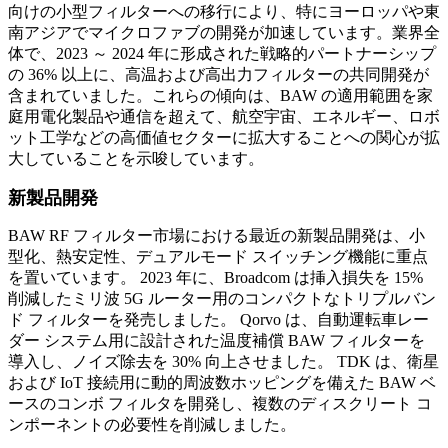
向けの小型フィルターへの移行により、特にヨーロッパや東
南アジアでマイクロファブの開発が加速しています。業界全
体で、2023 ～ 2024 年に形成された戦略的パートナーシップ
の 36% 以上に、高温および高出力フィルターの共同開発が
含まれていました。これらの傾向は、BAW の適用範囲を家
庭用電化製品や通信を超えて、航空宇宙、エネルギー、ロボ
ット工学などの高価値セクターに拡大することへの関心が拡
大していることを示唆しています。
新製品開発
BAW RF フィルター市場における最近の新製品開発は、小
型化、熱安定性、デュアルモード スイッチング機能に重点
を置いています。 2023 年に、Broadcom は挿入損失を 15%
削減したミリ波 5G ルーター用のコンパクトなトリプルバン
ド フィルターを発売しました。 Qorvo は、自動運転車レー
ダー システム用に設計された温度補償 BAW フィルターを
導入し、ノイズ除去を 30% 向上させました。 TDK は、衛星
および IoT 接続用に動的周波数ホッピングを備えた BAW ベ
ースのコンボ フィルタを開発し、複数のディスクリート コ
ンポーネントの必要性を削減しました。