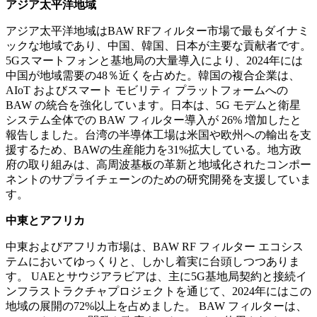
アジア太平洋地域
アジア太平洋地域はBAW RFフィルター市場で最もダイナミ
ックな地域であり、中国、韓国、日本が主要な貢献者です。
5Gスマートフォンと基地局の大量導入により、2024年には
中国が地域需要の48％近くを占めた。韓国の複合企業は、
AIoT およびスマート モビリティ プラットフォームへの
BAW の統合を強化しています。日本は、5G モデムと衛星
システム全体での BAW フィルター導入が 26% 増加したと
報告しました。台湾の半導体工場は米国や欧州への輸出を支
援するため、BAWの生産能力を31%拡大している。地方政
府の取り組みは、高周波基板の革新と地域化されたコンポー
ネントのサプライチェーンのための研究開発を支援していま
す。
中東とアフリカ
中東およびアフリカ市場は、BAW RF フィルター エコシス
テムにおいてゆっくりと、しかし着実に台頭しつつありま
す。 UAEとサウジアラビアは、主に5G基地局契約と接続イ
ンフラストラクチャプロジェクトを通じて、2024年にはこの
地域の展開の72%以上を占めました。 BAW フィルターは、