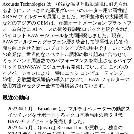
Acoustis Technologies は、極端な温度と振動環境に耐えられ
るようにテストされた軍用グレードのルーター用の高性能
XBAW フィルターを展開しました。村田製作所や太陽誘電
などのアジアの OEM は、産業オートメーション プラットフ
ォーム向けに AI ベースの周波数調整ロジックと統合された
パイロット BAW モジュールを共同開発しました。現在、
BAWフィルターとグラフェン層を統合して導電性と応答時
間を向上させる新しいプロトタイプが試験中です。いくつか
の企業は、世界的なスペクトル調和の取り組みに合わせて、
ミッドバンド周波数でのパフォーマンスを向上させるハイブ
リッド BAW/SAW モジュールも開発しています。これらの
イノベーションにより、特にエッジ コンピューティング、
防衛、分散型電気通信の導入において、BAW フィルターの
使用方法がセクター全体で再構築されています。
最近の動向
2023 年 1 月、Broadcom は、マルチオペレーターの動的ス
イッチングをサポートするマクロ基地局用の第 6 世代
BAW チップセットを発売しました。
2023 年 5 月、Qorvo は Resonant Inc. を買収し、独自の
XBAR テクノロジーを使用してオンチップ フィルター設