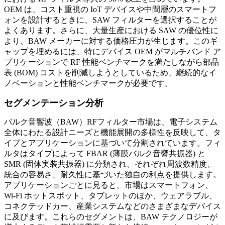
OEM は、コスト重視の IoT デバイスや中間層のスマートフ
ォンを設計するときに、SAW フィルターを選択することが
よくあります。さらに、大量生産における SAW の優位性に
より、BAW メーカーに対する価格圧力が生じます。このギ
ャップを埋めるには、特にデバイス OEM がマルチバンド ア
プリケーションで RF 性能ベンチマークを満たしながら部品
表 (BOM) コストを削減しようとしているため、継続的なイ
ノベーションと性能ベンチマークが必要です。
セグメンテーション分析
バルク音響波（BAW）RFフィルター市場は、電子システム
全体にわたる設計ニーズと機能展開の多様性を反映して、タ
イプとアプリケーションに基づいて分割されています。フィ
ルタはタイプによって FBAR (薄膜バルク音響共振器) と
SMR (固体実装共振器) に分類され、それぞれ周波数精度、
統合の容易さ、耐久性に基づいた独自の利点を提供します。
アプリケーションごとに見ると、市場はスマートフォン、
Wi-Fi ホットスポット、タブレットのほか、ウェアラブル、
コネクテッドカー、産業システムなどのさまざまなデバイス
に及びます。これらのセグメントは、BAW テクノロジーが