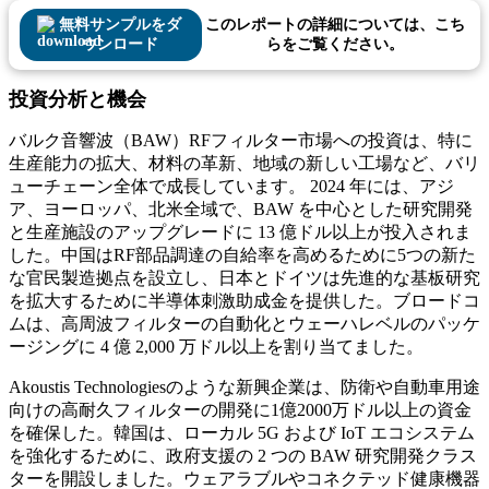
無料サンプルをダ
このレポートの詳細については、こち
ウンロード
らをご覧ください。
投資分析と機会
バルク音響波（BAW）RFフィルター市場への投資は、特に
生産能力の拡大、材料の革新、地域の新しい工場など、バリ
ューチェーン全体で成長しています。 2024 年には、アジ
ア、ヨーロッパ、北米全域で、BAW を中心とした研究開発
と生産施設のアップグレードに 13 億ドル以上が投入されま
した。中国はRF部品調達の自給率を高めるために5つの新た
な官民製造拠点を設立し、日本とドイツは先進的な基板研究
を拡大するために半導体刺激助成金を提供した。ブロードコ
ムは、高周波フィルターの自動化とウェーハレベルのパッケ
ージングに 4 億 2,000 万ドル以上を割り当てました。
Akoustis Technologiesのような新興企業は、防衛や自動車用途
向けの高耐久フィルターの開発に1億2000万ドル以上の資金
を確保した。韓国は、ローカル 5G および IoT エコシステム
を強化するために、政府支援の 2 つの BAW 研究開発クラス
ターを開設しました。ウェアラブルやコネクテッド健康機器