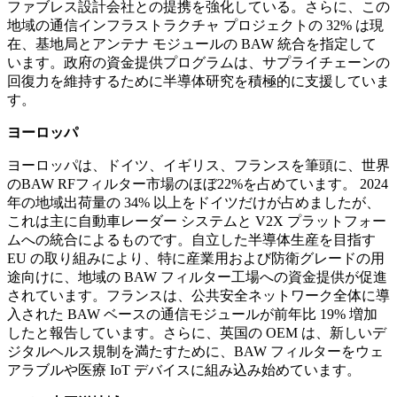
ファブレス設計会社との提携を強化している。さらに、この
地域の通信インフラストラクチャ プロジェクトの 32% は現
在、基地局とアンテナ モジュールの BAW 統合を指定して
います。政府の資金提供プログラムは、サプライチェーンの
回復力を維持するために半導体研究を積極的に支援していま
す。
ヨーロッパ
ヨーロッパは、ドイツ、イギリス、フランスを筆頭に、世界
のBAW RFフィルター市場のほぼ22%を占めています。 2024
年の地域出荷量の 34% 以上をドイツだけが占めましたが、
これは主に自動車レーダー システムと V2X プラットフォー
ムへの統合によるものです。自立した半導体生産を目指す
EU の取り組みにより、特に産業用および防衛グレードの用
途向けに、地域の BAW フィルター工場への資金提供が促進
されています。フランスは、公共安全ネットワーク全体に導
入された BAW ベースの通信モジュールが前年比 19% 増加
したと報告しています。さらに、英国の OEM は、新しいデ
ジタルヘルス規制を満たすために、BAW フィルターをウェ
アラブルや医療 IoT デバイスに組み込み始めています。