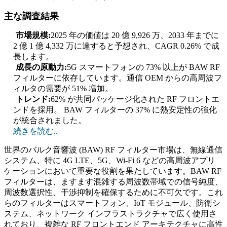
主な調査結果
市場規模:
2025 年の価値は 20 億 9,926 万、2033 年までに
2 億 1 億 4,332 万に達すると予想され、CAGR 0.26% で成
長します。
成長の原動力:
5G スマートフォンの 73% 以上が BAW RF
フィルターに依存しています。通信 OEM からの高周波フ
ィルタの需要が 51% 増加。
トレンド:
62% が共同パッケージ化された RF フロントエ
ンドを採用。 BAW フィルターの 37% に熱安定性の強化
が統合されました。
続きを読む..
世界のバルク音響波 (BAW) RF フィルター市場は、無線通信
システム、特に 4G LTE、5G、Wi-Fi 6 などの高周波アプリ
ケーションにおいて重要な役割を果たしています。BAW RF
フィルターは、ますます混雑する周波数帯域での信号純度、
周波数選択性、干渉抑制を確保するために不可欠です。これ
らのフィルターはスマートフォン、IoT モジュール、防衛シ
ステム、ネットワーク インフラストラクチャで広く使用さ
れており、複雑な RF フロントエンド アーキテクチャに高性