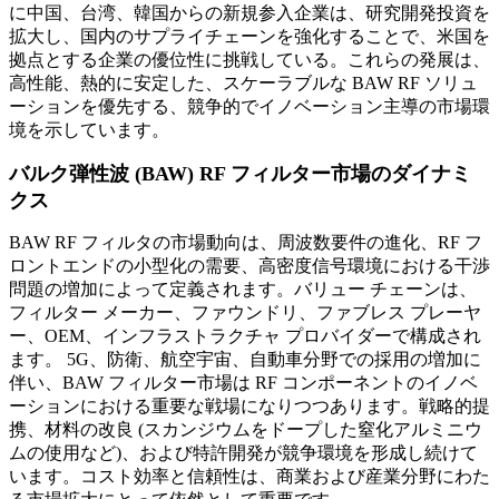
に中国、台湾、韓国からの新規参入企業は、研究開発投資を
拡大し、国内のサプライチェーンを強化することで、米国を
拠点とする企業の優位性に挑戦している。これらの発展は、
高性能、熱的に安定した、スケーラブルな BAW RF ソリュ
ーションを優先する、競争的でイノベーション主導の市場環
境を示しています。
バルク弾性波 (BAW) RF フィルター市場のダイナミ
クス
BAW RF フィルタの市場動向は、周波数要件の進化、RF フ
ロントエンドの小型化の需要、高密度信号環境における干渉
問題の増加によって定義されます。バリュー チェーンは、
フィルター メーカー、ファウンドリ、ファブレス プレーヤ
ー、OEM、インフラストラクチャ プロバイダーで構成され
ます。 5G、防衛、航空宇宙、自動車分野での採用の増加に
伴い、BAW フィルター市場は RF コンポーネントのイノベ
ーションにおける重要な戦場になりつつあります。戦略的提
携、材料の改良 (スカンジウムをドープした窒化アルミニウ
ムの使用など)、および特許開発が競争環境を形成し続けて
います。コスト効率と信頼性は、商業および産業分野にわた