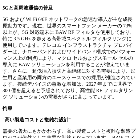
5Gと高周波通信の普及
5G および Wi-Fi 6/6E ネットワークの急速な導入が主な成長
原動力です。現在、世界のスマートフォン メーカーの 73%
以上が、5G 対応端末に BAW RF フィルタを使用しており、
特に 3.5 GHz を超える高帯域スペクトル フィルタリングに
使用しています。テレコム インフラストラクチャ プロバイ
ダーは、ナローバンドおよびワイドバンド構成でのパフォー
マンス上の利点により、マクロ セルおよびスモール セルの
導入に BAW ソリューションを利用することが増えていま
す。さらに、超低挿入損失と高絶縁に対する需要により、民
生用と産業用の両方のユースケースでの採用が推進されてい
ます。接続デバイスの急激な増加は、2027 年までに世界で
300 億を超えると予想されており、高性能 RF フィルタリン
グ ソリューションの需要がさらに高まっています。
拘束
"
高い製造コストと複雑な設計
"
需要の増大にもかかわらず、高い製造コストと複雑な製造プ
ロセスが依然として主要な制約となっています。 BAW フィ