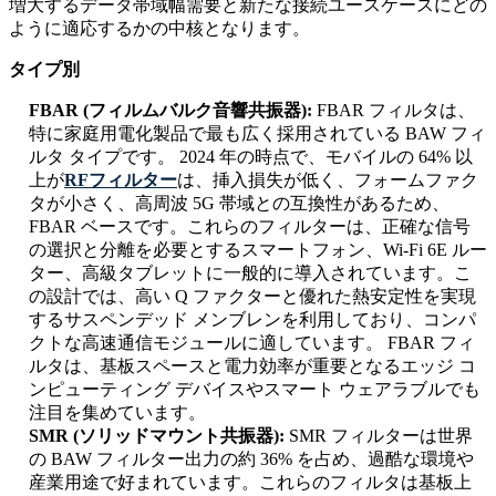
増大するデータ帯域幅需要と新たな接続ユースケースにどの
ように適応するかの中核となります。
タイプ別
FBAR (フィルムバルク音響共振器):
FBAR フィルタは、
特に家庭用電化製品で最も広く採用されている BAW フィ
ルタ タイプです。 2024 年の時点で、モバイルの 64% 以
上が
RFフィルター
は、挿入損失が低く、フォームファク
タが小さく、高周波 5G 帯域との互換性があるため、
FBAR ベースです。これらのフィルターは、正確な信号
の選択と分離を必要とするスマートフォン、Wi-Fi 6E ルー
ター、高級タブレットに一般的に導入されています。こ
の設計では、高い Q ファクターと優れた熱安定性を実現
するサスペンデッド メンブレンを利用しており、コンパ
クトな高速通信モジュールに適しています。 FBAR フィ
ルタは、基板スペースと電力効率が重要となるエッジ コ
ンピューティング デバイスやスマート ウェアラブルでも
注目を集めています。
SMR (ソリッドマウント共振器):
SMR フィルターは世界
の BAW フィルター出力の約 36% を占め、過酷な環境や
産業用途で好まれています。これらのフィルタは基板上