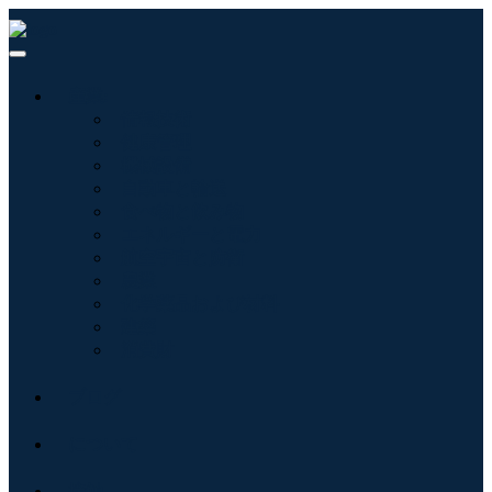
産業:
情報技術
健康管理
機械設備
自動車と輸送
食べ物と飲み物
エネルギーと電力
航空宇宙と防衛
農業
化学薬品および材料
建築
消費財
ブログ
について
接触