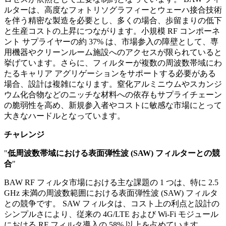
ルターは、高度なフォトリソグラフィーとウェーハ接合技術
を伴う精密な製造を必要とし、多くの場合、歩留まりの低下
と生産コストの上昇につながります。小規模 RF コンポーネ
ント サプライヤーの約 37% は、市場参入の障壁として、専
用機器やクリーンルーム施設へのアクセスが限られていると
挙げています。さらに、フィルターが複数の周波数帯域にわ
たるキャリア アグリゲーションをサポートする必要がある
場合、設計は複雑になります。窒化アルミニウムやスカンジ
ウム化合物などのニッチな材料への依存もサプライチェーン
の脆弱性を高め、新規参入者やコストに敏感な市場にとって
大きなハードルとなっています。
チャレンジ
"
低周波数帯域における表面弾性波 (SAW) フィルターとの競
合
"
BAW RF フィルタ市場における主な課題の 1 つは、特に 2.5
GHz 未満の周波数範囲における表面弾性波 (SAW) フィルタ
との競争です。 SAW フィルタは、コスト上の利点と設計の
シンプルさにより、従来の 4G/LTE および Wi-Fi モジュール
における RF フィルタ導入の 58% 以上を占めています。