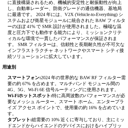
に直接構築されるため、機械的安定性と耐振動性が向上
し、自動車レーダー、防衛グレードの通信機器、基地局
に最適です。 2024 年には、V2X (Vehicle-to-Everything) シ
ステムおよび衛星モジュールに統合された BAW フィルタ
ーのほぼ 41% で SMR 設計が使用されました。極端な温
度と圧力下でも動作する能力により、ミッションクリテ
ィカルな環境で一貫したパフォーマンスが保証されま
す。 SMR フィルターは、信頼性と長期耐久性が不可欠な
インフラストラクチャ ネットワークやスマート シティ接
続ソリューションに拡大しています。
用途別
スマートフォン:
2024 年の世界的な BAW RF フィルター需
要の約 67% を占めます。マルチバンド モジュール間の
4G、5G、Wi-Fi 6E 信号ルーティングに使用されます。
Wi-Fiホットスポット:
特に高周波数のパフォーマンスが必
要なメッシュ ルーター、スマート ホーム、エンタープラ
イズ アクセス ポイントで、使用量の約 16% を占めていま
す。
タブレット:
総需要の 10% 近くに寄与しており、主にミッ
ドエンドからハイエンドのデバイスにおけるハイブリッ