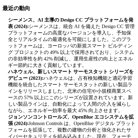
最近の動向
シーメンス、AI 主導の Desigo CC プラットフォームを発
表 (2024):
シーメンスは、統合 AI を備えた Desigo CC 管理
プラットフォームの高度なバージョンを導入し、予知保
全とリアルタイムの最適化を可能にしました。このプラ
ットフォームは、ヨーロッパの新規スマート ビルディン
グ プロジェクトの 49% 以上で採用されており、システム
の非効率性を約 42% 削減し、運用生産性の向上とエネル
ギー節約に大きく貢献しています。
ハネウェル、新しいスマート サーモスタット シリーズを
デビュー (2023):
ハネウェルは、占有検知機能と適応学習
機能を統合したスマート サーモスタットの新しい製品ラ
インをリリースしました。北米の住宅や小規模商業スペ
ースの 57% 以上にこのシリーズが設置されています。新
しい製品ラインは、自動化によって人間の介入を減らし
ながら、エネルギー効率を最大 45% 向上させます。
ジョンソンコントロールズ、OpenBlue エコシステムを拡
張 (2024):
Johnson Controls は、OpenBlue デジタル プラット
フォームを拡張して、複数の建物の分析と強化されたサ
イバーセキュリティを組み込みました。現在、フォーチ