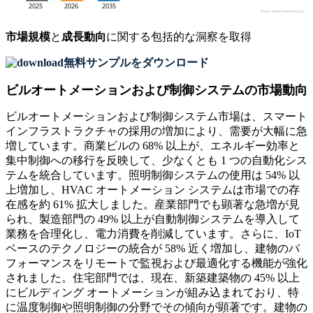
市場規模
と
成長動向
に関する包括的な洞察を取得
無料サンプルをダウンロード
ビルオートメーションおよび制御システムの市場動向
ビルオートメーションおよび制御システム市場は、スマート
インフラストラクチャの採用の増加により、需要が大幅に急
増しています。商業ビルの 68% 以上が、エネルギー効率と
集中制御への移行を反映して、少なくとも 1 つの自動化シス
テムを統合しています。照明制御システムの使用は 54% 以
上増加し、HVAC オートメーション システムは市場での存
在感を約 61% 拡大しました。産業部門でも顕著な急増が見
られ、製造部門の 49% 以上が自動制御システムを導入して
業務を合理化し、電力消費を削減しています。さらに、IoT
ベースのテクノロジーの統合が 58% 近く増加し、建物のパ
フォーマンスをリモートで監視および最適化する機能が強化
されました。住宅部門では、現在、新築建築物の 45% 以上
にビルディング オートメーションが組み込まれており、特
に温度制御や照明制御の分野でその傾向が顕著です。建物の