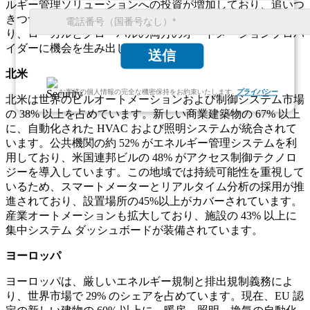
ルギー管理ソリューションへの投資が増加しており、追いつ
きつつあります。各地域は世界的な需要に大きく貢献してお
り、ローカルとグローバルの両方のオートメーションプロバ
イダーに機会を生み出しています。
送信
北米
お客様の個人情報の完全な機密保持をお約束いたします.
プライバシー
北米は世界のビルオートメーションおよび制御システム市場
の 38% 以上を占めています。新しい商業建築物の 67% 以上
に、自動化された HVAC および照明システムが統合されて
います。公共機関の約 52% がエネルギー管理システムを利
用しており、米国連邦ビルの 48% がアクセス制御テクノロ
ジーを導入しています。この地域では持続可能性を重視して
いるため、スマートメーターとリアルタイム分析の採用が推
進されており、設置場所の45%以上がカバーされています。
産業オートメーションも拡大しており、施設の 43% 以上に
集中システム ダッシュボードが装備されています。
ヨーロッパ
ヨーロッパは、厳しいエネルギー規制と排出規制義務によ
り、世界市場で 29% のシェアを占めています。現在、EU 認