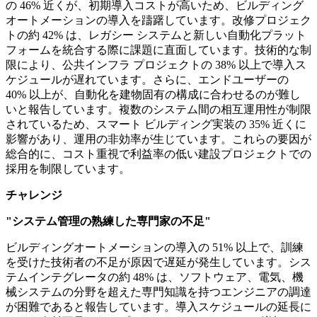
の 46% 近くが、初期導入コストが高いため、ビルディング
オートメーションの導入を躊躇しています。改修プロジェク
トの約 42% は、レガシー システムと新しい自動化プラット
フォームを統合する際に課題に直面しています。技術的な制
限により、公共インフラ プロジェクトの 38% 以上で導入ス
ケジュールが遅れています。さらに、エンドユーザーの
40% 以上が、自動化を建物固有の構成に合わせるのが難し
いと報告しています。複数のシステム間の相互運用性が制限
されているため、スマート ビルディング実装の 35% 近くに
影響があり、運用の非効率が生じています。これらの要因が
総合的に、コスト重視で利益率の低い建設プロジェクトでの
採用を制限しています。
チャレンジ
"システム管理の熟練した専門家の不足"
ビルディングオートメーションの導入の 51% 以上で、訓練
を受けた技術者の不足が原因で遅延が発生しています。シス
テムインテグレータの約 48% は、ソフトウェア、電気、機
械システムの分野を超えた専門知識を持つエンジニアの調達
が困難であると報告しています。導入スケジュールの延長に