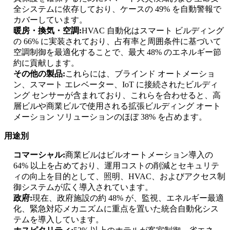
全システムに依存しており、ケースの 49% を自動警報で
カバーしています。
暖房・換気・空調:
HVAC 自動化はスマート ビルディング
の 66% に実装されており、占有率と周囲条件に基づいて
空調制御を最適化することで、最大 48% のエネルギー節
約に貢献します。
その他の製品:
これらには、ブラインド オートメーショ
ン、スマート エレベーター、IoT に接続されたビルディ
ング センサーが含まれており、これらを合わせると、高
層ビルや商業ビルで使用される拡張ビルディング オート
メーション ソリューションのほぼ 38% を占めます。
用途別
コマーシャル:
商業ビルはビルオートメーション導入の
64% 以上を占めており、運用コストの削減とセキュリテ
ィの向上を目的として、照明、HVAC、およびアクセス制
御システムが広く導入されています。
政府:
現在、政府施設の約 48% が、監視、エネルギー最適
化、緊急対応メカニズムに重点を置いた統合自動化シス
テムを導入しています。