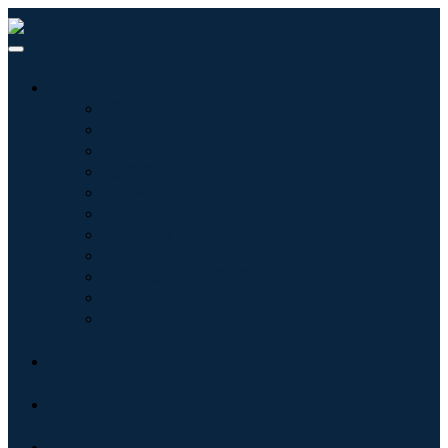
産業:
情報技術
健康管理
機械設備
自動車と輸送
食べ物と飲み物
エネルギーと電力
航空宇宙と防衛
農業
化学薬品および材料
建築
消費財
ブログ
について
接触