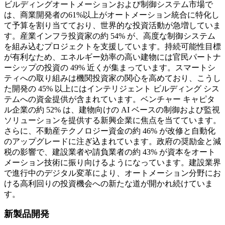
ビルディングオートメーションおよび制御システム市場で
は、商業開発者の61%以上がオートメーション統合に特化し
て予算を割り当てており、世界的な投資活動が急増していま
す。産業インフラ投資家の約 54% が、高度な制御システム
を組み込むプロジェクトを支援しています。持続可能性目標
が有利なため、エネルギー効率の高い建物には官民パートナ
ーシップの投資の 49% 近くが集まっています。スマートシ
ティへの取り組みは機関投資家の関心を高めており、こうし
た開発の 45% 以上にはインテリジェント ビルディング シス
テムへの資金提供が含まれています。ベンチャー キャピタ
ル企業の約 52% は、建物向けの AI ベースの制御および監視
ソリューションを提供する新興企業に焦点を当てています。
さらに、不動産テクノロジー資金の約 46% が改修と自動化
のアップグレードに注ぎ込まれています。政府の奨励金と減
税の影響で、建設業者や請負業者の約 43% が資本をオート
メーション技術に振り向けるようになっています。建設業界
で進行中のデジタル変革により、オートメーション分野にお
ける高利回りの投資機会への新たな道が開かれ続けていま
す。
新製品開発