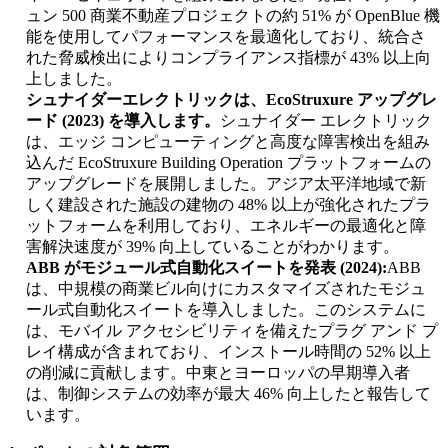
ュン 500 商業不動産プロジェクトの約 51% が OpenBlue 機
能を使用してパフォーマンスを最適化しており、統合さ
れた脅威検出によりコンプライアンス指標が 43% 以上向
上しました。
シュナイダーエレクトリックは、EcoStruxure アップグレ
ード (2023) を導入します。
シュナイダー エレクトリック
は、エッジ コンピューティングと高度な障害検出を組み
込んだ EcoStruxure Building Operation プラットフォームの
アップグレードを展開しました。アジア太平洋地域で新
しく建設された施設の建物の 48% 以上が強化されたプラ
ットフォームを利用しており、エネルギーの最適化と障
害解決速度が 39% 向上していることがわかります。
ABB がモジュール式自動化スイートを発表 (2024):
ABB
は、中規模の商業ビル向けにカスタマイズされたモジュ
ール式自動化スイートを導入しました。このシステムに
は、モバイル アクセシビリティを備えたプラグ アンド プ
レイ構成が含まれており、インストール時間の 52% 以上
の削減に貢献します。中東とヨーロッパの早期導入者
は、制御システムの効率が最大 46% 向上したと報告して
います。