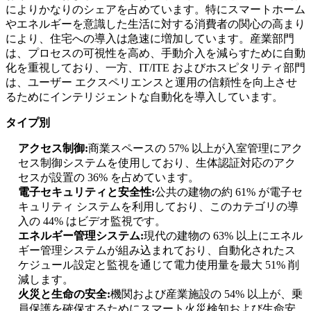
によりかなりのシェアを占めています。特にスマートホーム
やエネルギーを意識した生活に対する消費者の関心の高まり
により、住宅への導入は急速に増加しています。産業部門
は、プロセスの可視性を高め、手動介入を減らすために自動
化を重視しており、一方、IT/ITE およびホスピタリティ部門
は、ユーザー エクスペリエンスと運用の信頼性を向上させ
るためにインテリジェントな自動化を導入しています。
タイプ別
アクセス制御:
商業スペースの 57% 以上が入室管理にアク
セス制御システムを使用しており、生体認証対応のアク
セスが設置の 36% を占めています。
電子セキュリティと安全性:
公共の建物の約 61% が電子セ
キュリティ システムを利用しており、このカテゴリの導
入の 44% はビデオ監視です。
エネルギー管理システム:
現代の建物の 63% 以上にエネル
ギー管理システムが組み込まれており、自動化されたス
ケジュール設定と監視を通じて電力使用量を最大 51% 削
減します。
火災と生命の安全:
機関および産業施設の 54% 以上が、乗
員保護を確保するためにスマート火災検知および生命安