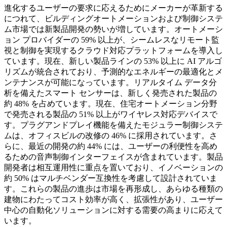
進化するユーザーの要求に応えるためにメーカーが革新する
につれて、ビルディングオートメーションおよび制御システ
ム市場では新製品開発の勢いが増しています。オートメーシ
ョン プロバイダーの 59% 以上が、シームレスなリモート監
視と制御を実現するクラウド対応プラットフォームを導入し
ています。現在、新しい製品ラインの 53% 以上に AI アルゴ
リズムが統合されており、予測的なエネルギーの最適化とメ
ンテナンスが可能になっています。リアルタイム データ分
析を備えたスマート センサーは、新しく発売された製品の
約 48% を占めています。現在、住宅オートメーション分野
で発売される製品の 51% 以上がワイヤレス対応デバイスで
す。プラグアンドプレイ機能を備えたモジュラー制御システ
ムは、オフィスビルの改修の 46% に採用されています。さ
らに、最近の開発の約 44% には、ユーザーの利便性を高め
るための音声制御インターフェイスが含まれています。製品
開発者は相互運用性に重点を置いており、イノベーションの
約 50% はマルチベンダー互換性を考慮して設計されていま
す。これらの製品の進歩は市場を再形成し、あらゆる種類の
建物にわたってコスト効率が高く、拡張性があり、ユーザー
中心の自動化ソリューションに対する需要の高まりに応えて
います。