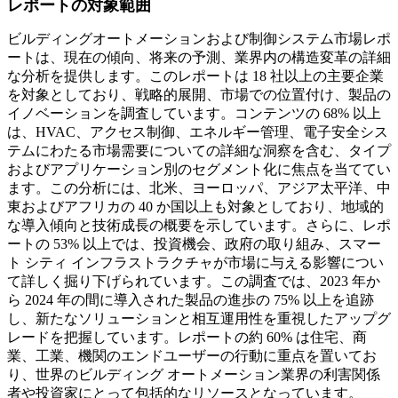
レポートの対象範囲
ビルディングオートメーションおよび制御システム市場レポ
ートは、現在の傾向、将来の予測、業界内の構造変革の詳細
な分析を提供します。このレポートは 18 社以上の主要企業
を対象としており、戦略的展開、市場での位置付け、製品の
イノベーションを調査しています。コンテンツの 68% 以上
は、HVAC、アクセス制御、エネルギー管理、電子安全シス
テムにわたる市場需要についての詳細な洞察を含む、タイプ
およびアプリケーション別のセグメント化に焦点を当ててい
ます。この分析には、北米、ヨーロッパ、アジア太平洋、中
東およびアフリカの 40 か国以上も対象としており、地域的
な導入傾向と技術成長の概要を示しています。さらに、レポ
ートの 53% 以上では、投資機会、政府の取り組み、スマー
ト シティ インフラストラクチャが市場に与える影響につい
て詳しく掘り下げられています。この調査では、2023 年か
ら 2024 年の間に導入された製品の進歩の 75% 以上を追跡
し、新たなソリューションと相互運用性を重視したアップグ
レードを把握しています。レポートの約 60% は住宅、商
業、工業、機関のエンドユーザーの行動に重点を置いてお
り、世界のビルディング オートメーション業界の利害関係
者や投資家にとって包括的なリソースとなっています。