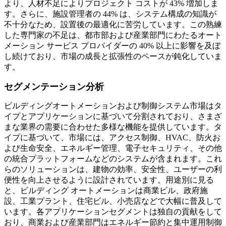
より、人材不足によりプロジェクト コストが 43% 増加しま
す。さらに、施設管理者の 44% は、システム構成の知識が
不十分なため、設置後の最適化に苦労しています。この熟練
した専門家の不足は、都市部および産業部門にわたるオート
メーション サービス プロバイダーの 40% 以上に影響を及ぼ
し続けており、市場の成長と拡張性のペースが鈍化していま
す。
セグメンテーション分析
ビルディングオートメーションおよび制御システム市場はタ
イプとアプリケーションに基づいて分割されており、さまざ
まな業界の需要に合わせた多様な機能を提供しています。タ
イプに基づいて、市場には、アクセス制御、HVAC、防火お
よび生命安全、エネルギー管理、電子セキュリティ、その他
の統合プラットフォームなどのシステムが含まれます。これ
らのソリューションは、建物の効率、安全性、ユーザーの利
便性を向上させるように設計されています。用途別に見る
と、ビルディング オートメーションは商業ビル、政府施
設、工業プラント、住宅ビル、小売店などで大幅に普及して
います。各アプリケーションセグメントは独自の貢献をして
おり、商業および産業部門はエネルギー節約と集中運用制御