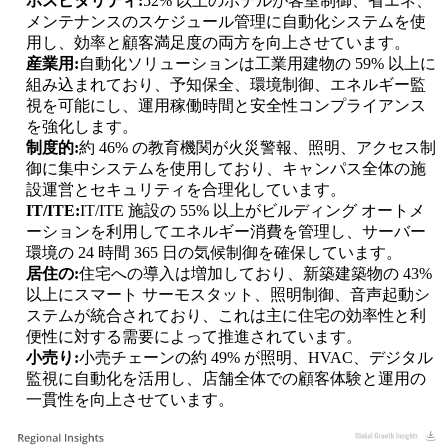
ホスピタリティ:
52% 以上のホテルが客室制御、省エネ、
メンテナンスのスケジュール管理に自動化システムを使
用し、効率と顧客満足度の両方を向上させています。
産業用:
自動化ソリューションは工業用建物の 59% 以上に
組み込まれており、予知保全、環境制御、エネルギー監
視を可能にし、運用稼働時間と安全性コンプライアンス
を強化します。
制度的:
約 46% の教育機関が火災警報、照明、アクセス制
御に集中システムを使用しており、キャンパス全体の施
設運営とセキュリティを合理化しています。
IT/ITE:
IT/ITE 施設の 55% 以上がビルディング オートメ
ーションを利用してエネルギー消費を管理し、サーバー
環境の 24 時間 365 日の気候制御を確保しています。
居住の:
住宅への導入は増加しており、新築建築物の 43%
以上にスマート サーモスタット、照明制御、音声起動シ
ステムが統合されており、これは主に住宅の効率性と利
便性に対する需要によって推進されています。
小売り:
小売チェーンの約 49% が照明、HVAC、デジタル
監視に自動化を活用し、店舗全体での顧客体験と運用の
一貫性を向上させています。