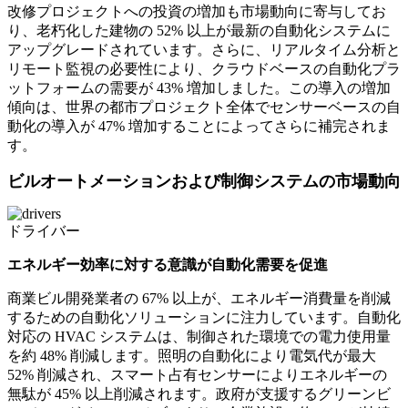
改修プロジェクトへの投資の増加も市場動向に寄与してお
り、老朽化し​​た建物の 52% 以上が最新の自動化システムに
アップグレードされています。さらに、リアルタイム分析と
リモート監視の必要性により、クラウドベースの自動化プラ
ットフォームの需要が 43% 増加しました。この導入の増加
傾向は、世界の都市プロジェクト全体でセンサーベースの自
動化の導入が 47% 増加することによってさらに補完されま
す。
ビルオートメーションおよび制御システムの市場動向
ドライバー
エネルギー効率に対する意識が自動化需要を促進
商業ビル開発業者の 67% 以上が、エネルギー消費量を削減
するための自動化ソリューションに注力しています。自動化
対応の HVAC システムは、制御された環境での電力使用量
を約 48% 削減します。照明の自動化により電気代が最大
52% 削減され、スマート占有センサーによりエネルギーの
無駄が 45% 以上削減されます。政府が支援するグリーンビ