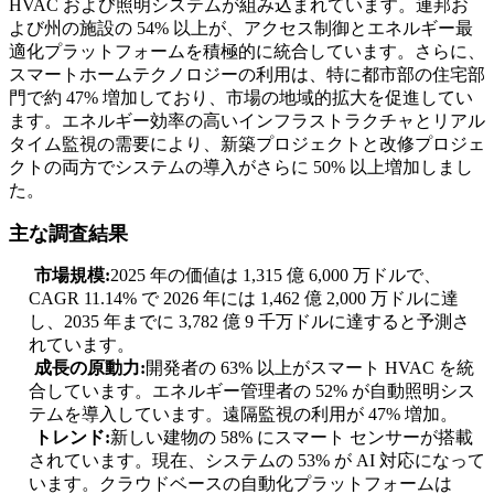
HVAC および照明システムが組み込まれています。連邦お
よび州の施設の 54% 以上が、アクセス制御とエネルギー最
適化プラットフォームを積極的に統合しています。さらに、
スマートホームテクノロジーの利用は、特に都市部の住宅部
門で約 47% 増加しており、市場の地域的拡大を促進してい
ます。エネルギー効率の高いインフラストラクチャとリアル
タイム監視の需要により、新築プロジェクトと改修プロジェ
クトの両方でシステムの導入がさらに 50% 以上増加しまし
た。
主な調査結果
市場規模:
2025 年の価値は 1,315 億 6,000 万ドルで、
CAGR 11.14% で 2026 年には 1,462 億 2,000 万ドルに達
し、2035 年までに 3,782 億 9 千万ドルに達すると予測さ
れています。
成長の原動力:
開発者の 63% 以上がスマート HVAC を統
合しています。エネルギー管理者の 52% が自動照明シス
テムを導入しています。遠隔監視の利用が 47% 増加。
トレンド:
新しい建物の 58% にスマート センサーが搭載
されています。現在、システムの 53% が AI 対応になって
います。クラウドベースの自動化プラットフォームは