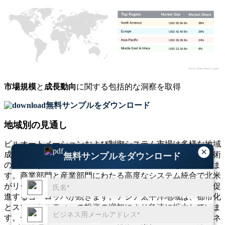
USD 55.56 Bn
38%
USD 42.40 Bn
29%
USD 35.09 Bn
24%
USD 13.16 Bn
9%
市場規模
と
成長動向
に関する包括的な洞察を取得
無料サンプルをダウンロード
地域別の見通し
ビルオートメーションおよび制御システム市場は多様な地域
×
成長を示しており、各地域はインフラ開発、規制基準、技術
無料サンプルをダウンロード
の浸透によって促進される独自の採用パターンを示していま
す。商業部門と産業部門にわたる高度なシステム統合で北米
がリードし、次に持続可能性目標を掲げて自動化の導入を促
進するヨーロッパが続きます。アジア太平洋地域は、都市化
とスマートシティへの投資の増加により急速に拡大していま
す。一方、中東およびアフリカ地域では商業インフラやエネ