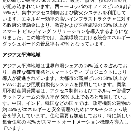
定の新しい建物の 60% 以上に、暖房、照明、換気の自動化
が組み込まれています。西ヨーロッパのオフィスビルのほぼ
55% が、集中アクセス制御および防火システムを利用して
います。エネルギー効率の高いインフラストラクチャに対す
る政府の奨励金により、教育および医療施設の 50% 以上が
スマート ビルディング ソリューションを導入するようにな
りました。この地域では、産業環境における統合エネルギー
ダッシュボードの普及率も 47% となっています。
アジア太平洋地域
アジア太平洋地域は世界市場シェアの 24% 近くを占めてお
り、急速な都市開発とスマートシティ プロジェクトにより
導入が促進されています。大都市の高層ビルの 58% 以上が
HVAC および照明自動化システムを採用しています。商業
用不動産開発業者は、アクセス制御およびエネルギー管理プ
ラットフォームの導入率が 50% 以上であると報告していま
す。中国、インド、韓国などの国々では、政府機関の建物の
約 46% がエネルギーと安全管理のためにマルチシステム統
合を導入しています。住宅需要も加速しており、特に新しい
集合住宅の 42% がスマート オートメーション機能を導入し
ています。