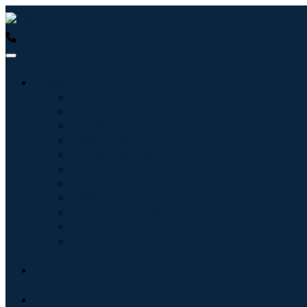
USA : +1 (855) 467-7775 (フリーダイヤル)
UK : +44 8085 
産業:
情報技術
健康管理
機械設備
自動車と輸送
食べ物と飲み物
エネルギーと電力
航空宇宙と防衛
農業
化学薬品および材料
建築
消費財
ブログ
について