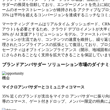
サダーの推奨を信頼しており、エンゲージメントを売上に結
ームのオーケストレーションが維持される アクティブなプログラムの
35% は平均を超えるコンバージョンを達成するニッチなコ
マーケティング チームはリアルタイム ダッシュボード、CRM
アウト) を必要とするため、クラウド デプロイメントが大半 
30% が AI 支援アトリビューション モデル、ファーストパ
ーションが主流であり、コンテンツの速度を維持し、繰り返し
理されたコンプライアンスの拡張として復活しており、プログラ
セーフティはオプトインコンプライアンス（開示、地域固有の
にさらされることなく支持を拡大できることを保証していま
ブランドアンバサダー ソリューション市場のダイナミ
機会
マイクロアンバサダーとコミュニティコマース
35% 近くのブランドが支出をマイクロ アンバサダーに振り
導のコマース、ゲート付きドロップ、メンバー限定の特典により