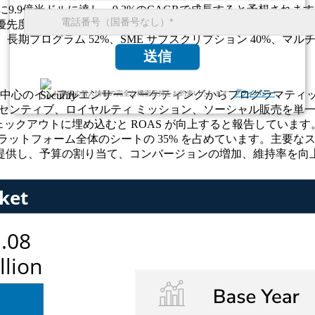
までに9.9億米ドルに達し、9.2%のCAGRで成長すると予想されま
先度 55%、ロイヤルティの向上 40%、AI 分析 28%、UGC 
%、長期プログラム 52%、SME サブスクリプション 40%、マ
送信
ン中心のインフルエンサー マーケティングからプログラマティ
お客様の個人情報の完全な機密保持をお約束いたします.
プライバシー
ンセンティブ、ロイヤルティ ミッション、ソーシャル販売を単一の
アウトに埋め込むと ROAS が向上すると報告しています。大企
ットフォーム全体のシートの 35% を占めています。主要なス
提供し、予算の割り当て、コンバージョンの増加、維持率を向