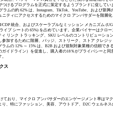
びつけるプログラムを正式に策定するようブランドに促してい
約 62% は、Instagram、TikTok、YouTube、お
ミュニティにアクセスするためのマイクロ アンバサダーを階層
/CDP 統合、およびスケーラブルなミッション メカニズム (
(ライブ シートの 65%) を占めています。企業バイヤーは
ーティ リンク トラッキング、SKU レベルのコントリビューシ
参加するために階層、バッジ、ストリーク、ストア クレジッ
ムの 12% ～ 15% は、B2B および規制対象業種の信頼
ガイドライン）を促進し、購入者の18％がプライバシーと同
す。
クス
向けており、マイクロ アンバサダーのエンゲージメント率はマクロ
、特にファッション、美容、アウトドア、D2C ウェルネスの