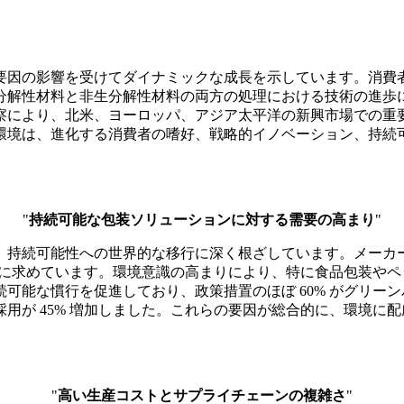
要因の影響を受けてダイナミックな成長を示しています。消費
分解性材料と非生分解性材料の両方の処理における技術の進歩
察により、北米、ヨーロッパ、アジア太平洋の新興市場での重
環境は、進化する消費者の嗜好、戦略的イノベーション、持続
"
持続可能な包装ソリューションに対する需要の高まり
"
持続可能性への世界的な移行に深く根ざしています。メーカーの
的に求めています。環境意識の高まりにより、特に食品包装やペッ
可能な慣行を促進しており、政策措置のほぼ 60% がグリー
用が 45% 増加しました。これらの要因が総合的に、環境に
"
高い生産コストとサプライチェーンの複雑さ
"