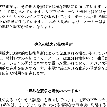
材料市場は、その拡大を妨げる顕著な制約に直面しています。
壁として挙げられています。サプライチェーンの複雑さは問題をさ
ックのリサイクルインフラが限られており、統一された世界基
コストの変動が生じています。これらの制約により、メーカーは
の戦略的調整が必要になります。
"
導入の拡大と技術革新
"
拡大と継続的な技術革新によって促進される機会が熟しています
た。材料科学の革新により、メーカーは生分解性材料と非生分
ューションの開発にますます重点が置かれており、アジア太平洋
期的な進歩を促進する一方、主要地域における政府の奨励金が
り広範な採用を促進します。
"
熾烈な競争と規制のハードル
"
性のあるいくつかの課題にも直面しています。従来のプラスチ
 45% は、さまざまな地域にわたる複雑な規制環境に対処す