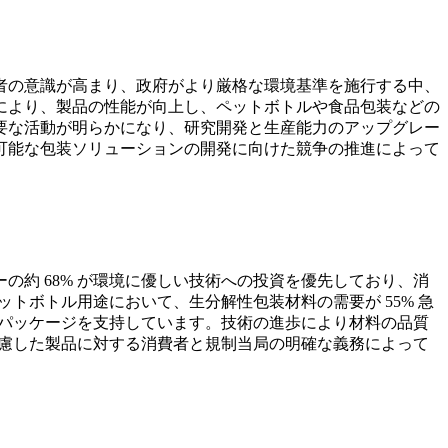
者の意識が高まり、政府がより厳格な環境基準を施行する中、
により、製品の性能が向上し、ペットボトルや食品包装などの
要な活動が明らかになり、研究開発と生産能力のアップグレー
可能な包装ソリューションの開発に向けた競争の推進によって
約 68% が環境に優しい技術への投資を優先しており、消
トボトル用途において、生分解性包装材料の需要が 55% 急
ンパッケージを支持しています。技術の進歩により材料の品質
配慮した製品に対する消費者と規制当局の明確な義務によって