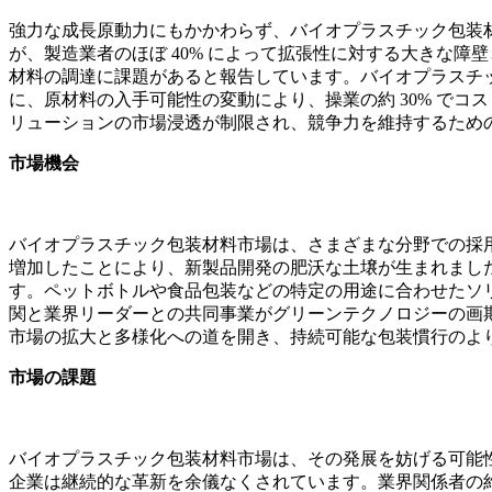
強力な成長原動力にもかかわらず、バイオプラスチック包装
が、製造業者のほぼ 40% によって拡張性に対する大きな障
材料の調達に課題があると報告しています。バイオプラスチ
に、原材料の入手可能性の変動により、操業の約 30% で
リューションの市場浸透が制限され、競争力を維持するため
市場機会
バイオプラスチック包装材料市場は、さまざまな分野での採用
増加したことにより、新製品開発の肥沃な土壌が生まれまし
す。ペットボトルや食品包装などの特定の用途に合わせたソリ
関と業界リーダーとの共同事業がグリーンテクノロジーの画
市場の拡大と多様化への道を開き、持続可能な包装慣行のよ
市場の課題
バイオプラスチック包装材料市場は、その発展を妨げる可能
企業は継続的な革新を余儀なくされています。業界関係者の約