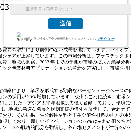
送信
お客様の個人情報の完全な機密保持をお約束いたします.
プライバシー
る需要の増加により前例のない成長を遂げています。バイオプ
場シェアが上昇しています。この市場分析は、プラスチックボ
資、地域の洞察、2033 年までの予測が市場の拡大と業界分
チック包装材料アプリケーションの革新を確実にし、市場を持
な洞察により、業界を形成する顕著なパーセンテージベースの
ョンの採用が 25% 増加しています。欧州もこれに続き、市場シ
増加しました。アジア太平洋地域は力強く台頭しており、環境に優
場は、地域の急速な発展と規制支援の強化を反映して、合わせて 1
り、その結果、生分解性材料と非生分解性材料の両方の用途に対
重視しており、新しいイノベーションの 65% は材料の耐久
リソースの戦略的配分を強調し、各市場セグメントが世界のバ