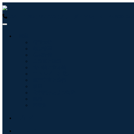
USA : +1 (855) 467-7775 (フリーダイヤル)
UK : +44 8085 
産業:
情報技術
健康管理
機械設備
自動車と輸送
食べ物と飲み物
エネルギーと電力
航空宇宙と防衛
農業
化学薬品および材料
建築
消費財
ブログ
について