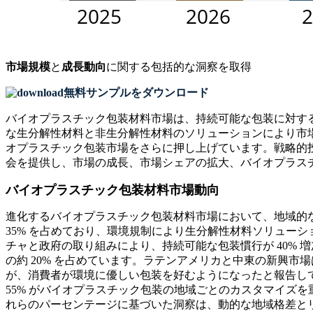
市場規模
と
成長動向
に関する包括的な洞察を取得
無料サンプルをダウンロード
バイオプラスチック包装材料市場は、持続可能な包装に対す
な生分解性材料と非生分解性材料のソリューションにより市
オプラスチック包装市場をさらに押し上げています。戦略的投
会を提供し、市場の成長、市場シェアの拡大、バイオプラス
バイオプラスチック包装材料市場動向
進化するバイオプラスチック包装材料市場において、地域的
35% を占めており、環境規制により生分解性材料ソリューシ
チャと政府の取り組みにより、持続可能な包装慣行が 40% 
の約 20% を占めています。ラテンアメリカと中東の新興市
が、消費者が環境に優しい包装を好むようになったと報告してお
55% がバイオプラスチック包装の地域ごとのカスタマイズを
れらのパーセンテージに基づいた洞察は、動的な地域格差と