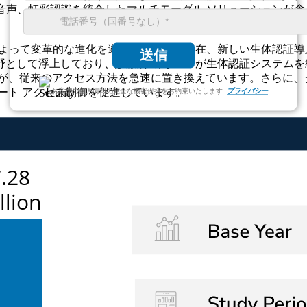
、音声、虹彩認識を統合したマルチモーダル ソリューションが
によって変革的な進化を遂げています。現在、新しい生体認証導入
送信
として浮上しており、診療所の約 31% が生体認証システム
が、従来のアクセス方法を急速に置き換えています。さらに、ク
ート アクセス制御を促進しています。
お客様の個人情報の完全な機密保持をお約束いたします.
プライバシー