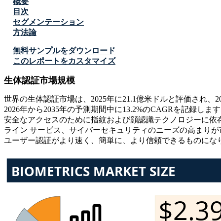
概要
目次
セグメンテーション
方法論
無料サンプルをダウンロード
このレポートをカスタマイズ
生体認証市場規模
世界の生体認証市場は、2025年に21.1億米ドルと評価され、20
2026年から2035年の予測期間中に13.2%のCAGRを記
安全なアクセスのために指紋および顔認識テクノロジーに依
ライン サービス、サイバーセキュリティのニーズの高まり
ユーザー認証がより速く、簡単に、より信頼できるものにな