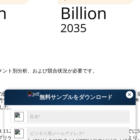
メント別分析、および競合状況
が必要です。
×
医療の強力なデジタル化によって牽引されています。現在、病院
無料サンプルをダウンロード
では非接触認証システムの導入が 28% 増加しています。音声
ました。
R 13.2%で2025年には20億9,900万米ドルに達し、2033年
プリケーションにおける安全な本人確認の需要の高まりにより、