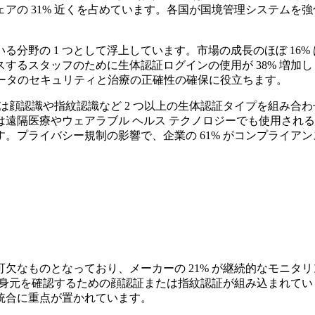
アの 31% 近くを占めています。各国が国境管理システムを
分野の 1 つとして浮上しています。市場の成長のほぼ 16
ッフのために生体認証ログインの使用が 38% 増加しました。 W
データのセキュリティと治療の正確性の確保に役立ちます。
 は顔認識や指紋認識など 2 つ以上の生体認証タイプを組み
遠隔医療やウェアラブル ヘルス テクノロジーでも使用される
。プライバシー規制の影響で、企業の 61% がコンプライア
欠なものとなっており、メーカーの 21% が継続的なモニタ
の身元を確認するための顔認証または指紋認証が組み込まれていま
統合に重点が置かれています。