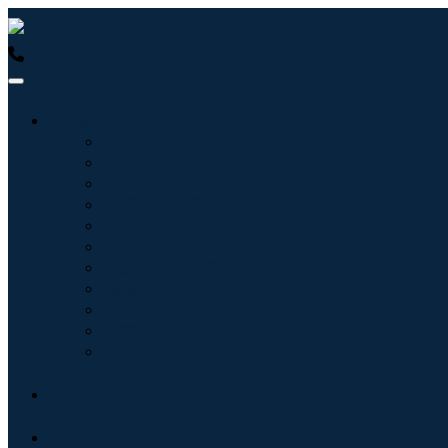
USA : +1 (855) 467-7775 (フリーダイヤル)
UK : +44 8085 
産業:
情報技術
健康管理
機械設備
自動車と輸送
食べ物と飲み物
エネルギーと電力
航空宇宙と防衛
農業
化学薬品および材料
建築
消費財
ブログ
について