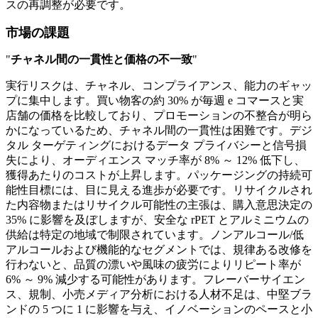
スの再調整が必要です。
市場の課題
"
チャネル間の一貫性と価格の不一致
"
実行リスクは、チャネル、コンプライアンス、能力のギャッ
プに集中します。買い物客の約 30% が毎週 e コマースと実
店舗の価格を比較しており、プロモーションの不整合が明ら
かになっているため、チャネル間の一貫性は困難です。デジ
タル ターゲティングにおけるデータ プライバシーと信号損
失により、オーディエンス マッチ率が 8% ～ 12% 低下し、
獲得あたりのコストが上昇します。パッケージングの持続可
能性目標には、目に見える進歩が必要です。リサイクルされ
た内容物またはリサイクル可能性の主張は、購入意思決定の
35% に影響を及ぼしますが、安全な rPET とアルミニウムの
供給は特定の地域で制限されています。ノンアルコール/低
アルコールおよび機能的なセグメントでは、規律ある改修を
行わないと、品質の漂いや風味の疲労によりリピート率が
6% ～ 9% 減少する可能性があります。フレーバーサイエン
ス、規制、小売メディア分析における人材不足は、中堅ブラ
ンドの 5 つに 1 に影響を与え、イノベーションのペースと小