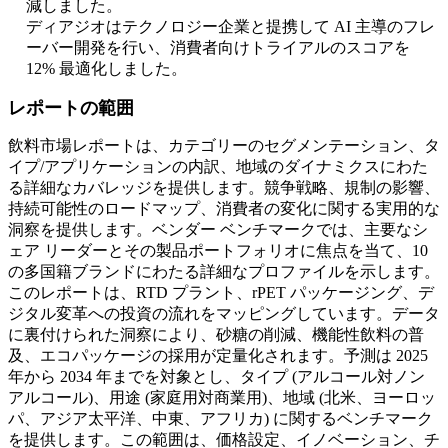
減しました。
ディアジオはテクノロジー企業と提携して AI 主導のフレ
ーバー開発を行い、消費者向けトライアルのスコアを
12% 最適化しました。
レポートの範囲
飲料市場レポートは、カテゴリーのセグメンテーション、タ
イプ/アプリケーションの内訳、地域のダイナミクスにわた
る詳細なカバレッジを提供します。競争戦略、規制の影響、
持続可能性のロードマップ、消費者の変化に関する実用的な
洞察を提供します。ベンダー ベンチマークでは、主要なシ
ェア リーダーとその製品ポートフォリオに焦点を当て、10
の多国籍ブランドにわたる詳細なプロファイルを示します。
このレポートは、RTD プラント、rPET パッケージング、デ
ジタル変革への投資の流れをマッピングしています。データ
に裏付けられた洞察により、砂糖の削減、機能性飲料の普
及、エコパッケージの採用が定量化されます。予測は 2025
年から 2034 年までを対象とし、タイプ (アルコール対ノン
アルコール)、用途 (家庭用対商業用)、地域 (北米、ヨーロッ
パ、アジア太平洋、中東、アフリカ) に関するベンチマーク
を提供します。この範囲は、価格設定、イノベーション、チ