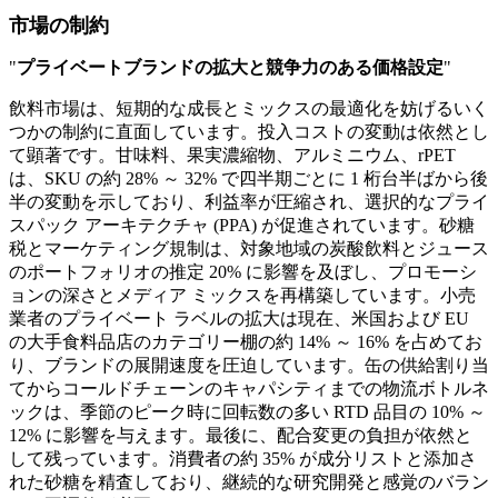
市場の制約
"
プライベートブランドの拡大と競争力のある価格設定
"
飲料市場は、短期的な成長とミックスの最適化を妨げるいく
つかの制約に直面しています。投入コストの変動は依然とし
て顕著です。甘味料、果実濃縮物、アルミニウム、rPET
は、SKU の約 28% ～ 32% で四半期ごとに 1 桁台半ばから後
半の変動を示しており、利益率が圧縮され、選択的なプライ
スパック アーキテクチャ (PPA) が促進されています。砂糖
税とマーケティング規制は、対象地域の炭酸飲料とジュース
のポートフォリオの推定 20% に影響を及ぼし、プロモーシ
ョンの深さとメディア ミックスを再構築しています。小売
業者のプライベート ラベルの拡大は現在、米国および EU
の大手食料品店のカテゴリー棚の約 14% ～ 16% を占めてお
り、ブランドの展開速度を圧迫しています。缶の供給割り当
てからコールドチェーンのキャパシティまでの物流ボトルネ
ックは、季節のピーク時に回転数の多い RTD 品目の 10% ～
12% に影響を与えます。最後に、配合変更の負担が依然と
して残っています。消費者の約 35% が成分リストと添加さ
れた砂糖を精査しており、継続的な研究開発と感覚のバラン