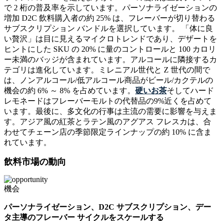
で 2 桁の普及率を示しています。パーソナライゼーションの
増加 D2C 飲料購入者の約 25% は、フレーバーが切り替わる
サブスクリプション バンドルを選択しています。 「体に良
い贅沢」は目に見えるマイクロトレンドであり、デザートを
ヒントにした SKU の 20% に量のコントロールと 100 カロリ
ー未満のバッジが含まれています。アルコールに隣接するカ
テゴリは進化しています。ミレニアル世代と Z 世代の間で
は、ノンアルコール/低アルコール商品がビール/カクテルの
機会の約 6% ～ 8% を占めています。
硬いお茶
そしてハード
レモネードはフレーバーモルトの代替品の9%近くを占めて
います。最後に、多文化の行事は主流の需要に影響を与えま
す。アジア風の紅茶とラテン風のアグアス フレスカは、合
わせてチェーン店の季節限定ラインナップの約 10% に含ま
れています。
飲料市場の動向
機会
パーソナライゼーション、D2C サブスクリプション、デー
タ主導のフレーバー サイクルをスケールする