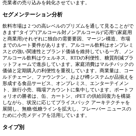
売業者の売り込みを鈍化させています。
セグメンテーション分析
飲料市場は 2 つの高レベルのプリズムを通して見ることがで
きます
"タイプ"
(アルコール対ノンアルコール)
"応用"
(家庭用
と商業用)それぞれに独自の需要要因、マージン構造、市場
までのルート要件があります。アルコール飲料はオンプレミ
スとの強い関連性とブランド価値を維持している一方、ノン
アルコール飲料はウェルネス、RTDの利便性、糖質削減プラ
ットフォームで進歩しています。家庭消費はマルチパックの
価値と定期購入の利便性を重視しています。商業量は、コー
ルドチェーン、ファウンテン、および樽システムが品揃えを
形成する食品サービス、オンプレミス、エンターテイメン
ト、旅行小売、職場アカウントに集中しています。ポートフ
ォリオの勝者は、缶、カートン、rPET の供給回復力を構築
しながら、状況に応じてプライスパック アーキテクチャを
展開し、無糖/低糖ラインを拡大し、フレーバー ニュースの
ために小売メディアを活用しています。
タイプ別