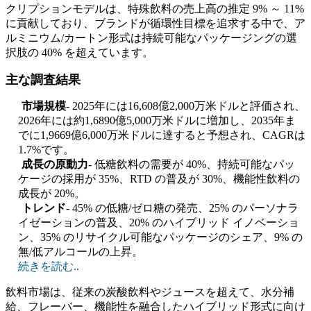
クリプションモデルは、特殊飲料の売上高の推定 9% ～ 11%
に貢献しており、ブランドが循環性目標を追求する中で、ア
ルミニウム/カートン形式は持続可能なパッケージングの選
択肢の 40% を超えています。
主な調査結果
市場規模
- 2025年には16,608億2,000万米ドルと評価され、
2026年には約1,6890億5,000万米ドルに増加し、2035年ま
でに1,9669億6,000万米ドルに達すると予想され、CAGRは
1.7%です。
成長の原動力
- 低糖飲料の需要が 40%、持続可能なパッ
ケージの採用が 35%、RTD の普及が 30%、機能性飲料の
成長が 20%。
トレンド
- 45% の低糖/ゼロ糖の発売、25% のパーソナラ
イゼーションの普及、20% のハイブリッド イノベーショ
ン、35% のリサイクル可能なパッケージのシェア、9% の
無/低アルコールの上昇。
続きを読む..
飲料市場は、従来の炭酸飲料やジュースを超えて、水分補
給、フレーバー、機能性を融合したハイブリッド形式に向け