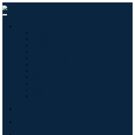
産業:
情報技術
健康管理
機械設備
自動車と輸送
食べ物と飲み物
エネルギーと電力
航空宇宙と防衛
農業
化学薬品および材料
建築
消費財
ブログ
について
接触