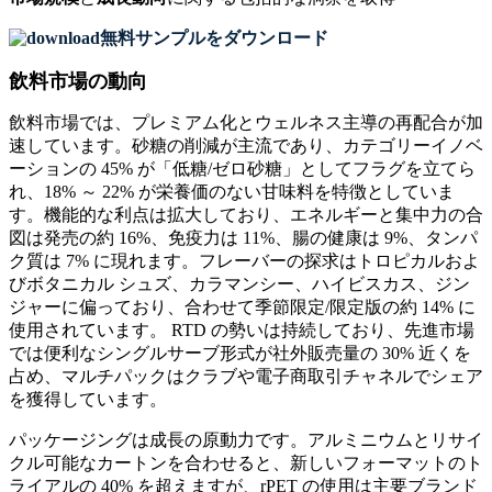
無料サンプルをダウンロード
飲料市場の動向
飲料市場では、プレミアム化とウェルネス主導の再配合が加
速しています。砂糖の削減が主流であり、カテゴリーイノベ
ーションの 45% が「低糖/ゼロ砂糖」としてフラグを立てら
れ、18% ～ 22% が栄養価のない甘味料を特徴としていま
す。機能的な利点は拡大しており、エネルギーと集中力の合
図は発売の約 16%、免疫力は 11%、腸の健康は 9%、タンパ
ク質は 7% に現れます。フレーバーの探求はトロピカルおよ
びボタニカル シュズ、カラマンシー、ハイビスカス、ジン
ジャーに偏っており、合わせて季節限定/限定版の約 14% に
使用されています。 RTD の勢いは持続しており、先進市場
では便利なシングルサーブ形式が社外販売量の 30% 近くを
占め、マルチパックはクラブや電子商取引チャネルでシェア
を獲得しています。
パッケージングは​​成長の原動力です。アルミニウムとリサイ
クル可能なカートンを合わせると、新しいフォーマットのト
ライアルの 40% を超えますが、rPET の使用は主要ブランド