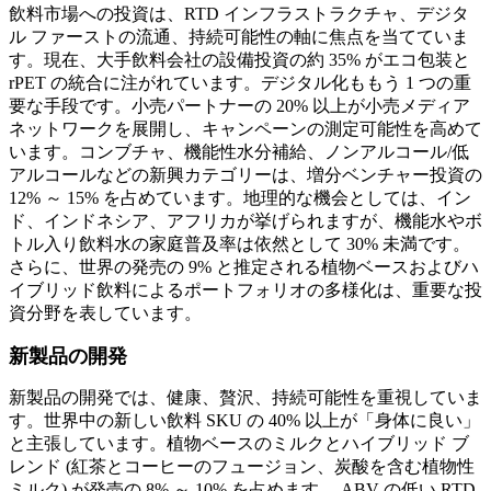
飲料市場への投資は、RTD インフラストラクチャ、デジタ
ル ファーストの流通、持続可能性の軸に焦点を当てていま
す。現在、大手飲料会社の設備投資の約 35% がエコ包装と
rPET の統合に注がれています。デジタル化ももう 1 つの重
要な手段です。小売パートナーの 20% 以上が小売メディア
ネットワークを展開し、キャンペーンの測定可能性を高めて
います。コンブチャ、機能性水分補給、ノンアルコール/低
アルコールなどの新興カテゴリーは、増分ベンチャー投資の
12% ～ 15% を占めています。地理的な機会としては、イン
ド、インドネシア、アフリカが挙げられますが、機能水やボ
トル入り飲料水の家庭普及率は依然として 30% 未満です。
さらに、世界の発売の 9% と推定される植物ベースおよびハ
イブリッド飲料によるポートフォリオの多様化は、重要な投
資分野を表しています。
新製品の開発
新製品の開発では、健康、贅沢、持続可能性を重視していま
す。世界中の新しい飲料 SKU の 40% 以上が「身体に良い」
と主張しています。植物ベースのミルクとハイブリッド ブ
レンド (紅茶とコーヒーのフュージョン、炭酸を含む植物性
ミルク) が発売の 8% ～ 10% を占めます。 ABV の低い RTD