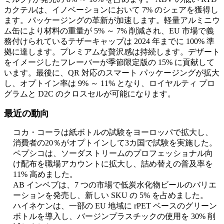
カクテルは、イノベーションにおいて 7% のシェアを獲得し
ます。パッケージングの革新が加速します。軽量アルミニウ
ム缶により材料の重量が 5% ～ 7% 削減され、EU 市場で義
務付けられているテザーキャップは 2024 年までに 100% 準
拠に達します。プレミアムな贅沢感は持続します。デザート
をイメージしたフレーバーが季節限定版の 15% に貢献して
います。最後に、QR 対応のスマート パッケージングが拡大
し、オプトイン率は 9% ～ 11% となり、ロイヤルティ プロ
グラムと D2C のクロスセルが可能になります。
最近の動向
コカ・コーラは紙ボトルの試験をヨーロッパで拡大し、
消費者の20％がオプトインして3カ国で試験を実施した。
ペプシコは、ソーダストリームのプロフェッショナル向
け配布を職場アカウントに拡大し、詰め替えの普及率を
11% 高めました。
AB インベブは、7 つの市場で低炭水化物ビールのバリエ
ーションを発売し、新しい SKU の 5% を占めました。
ハイネケンは、一部の EU 地域に rPET ベースのグリーン
ボトルを導入し、バージンプラスチックの使用を 30% 削