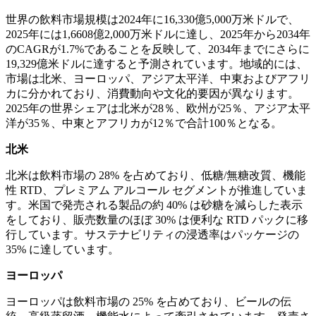
世界の飲料市場規模は2024年に16,330億5,000万米ドルで、
2025年には1,6608億2,000万米ドルに達し、2025年から2034年
のCAGRが1.7%であることを反映して、2034年までにさらに
19,329億米ドルに達すると予測されています。地域的には、
市場は北米、ヨーロッパ、アジア太平洋、中東およびアフリ
カに分かれており、消費動向や文化的要因が異なります。
2025年の世界シェアは北米が28％、欧州が25％、アジア太平
洋が35％、中東とアフリカが12％で合計100％となる。
北米
北米は飲料市場の 28% を占めており、低糖/無糖改質、機能
性 RTD、プレミアム アルコール セグメントが推進していま
す。米国で発売される製品の約 40% は砂糖を減らした表示
をしており、販売数量のほぼ 30% は便利な RTD パックに移
行しています。サステナビリティの浸透率はパッケージの
35% に達しています。
ヨーロッパ
ヨーロッパは飲料市場の 25% を占めており、ビールの伝