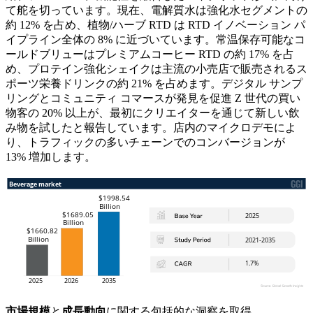
て舵を切っています。現在、電解質水は強化水セグメントの
約 12% を占め、植物/ハーブ RTD は RTD イノベーション パ
イプライン全体の 8% に近づいています。常温保存可能なコ
ールドブリューはプレミアムコーヒー RTD の約 17% を占
め、プロテイン強化シェイクは主流の小売店で販売されるス
ポーツ栄養ドリンクの約 21% を占めます。デジタル サンプ
リングとコミュニティ コマースが発見を促進 Z 世代の買い
物客の 20% 以上が、最初にクリエイターを通じて新しい飲
み物を試したと報告しています。店内のマイクロデモによ
り、トラフィックの多いチェーンでのコンバージョンが
13% 増加します。
市場規模
と
成長動向
に関する包括的な洞察を取得