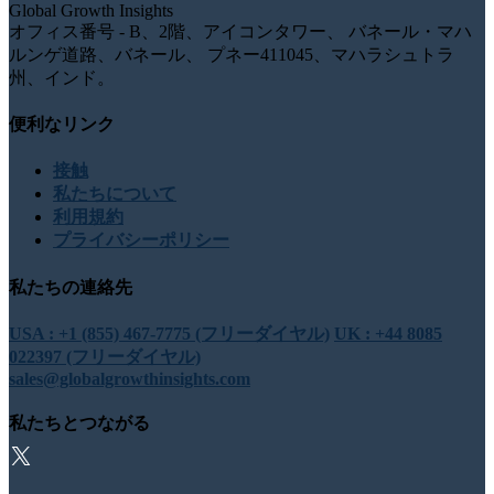
Global Growth Insights
オフィス番号 - B、2階、アイコンタワー、 バネール・マハ
ルンゲ道路、バネール、 プネー411045、マハラシュトラ
州、インド。
便利なリンク
接触
私たちについて
利用規約
プライバシーポリシー
私たちの連絡先
USA : +1 (855) 467-7775 (フリーダイヤル)
UK : +44 8085
022397 (フリーダイヤル)
sales@globalgrowthinsights.com
私たちとつながる