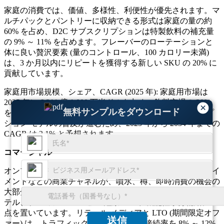
家庭の消費では、価値、多様性、利便性が優先されます。マ
ルチパックとパントリーに収納できる形式は家庭の量の約
60% を占め、D2C サブスクリプションは特製飲料の補充量
の 9% ～ 11% を占めます。フレーバーのローテーションと
体に良い贅沢要素 (量のコントロール、100 カロリー未満)
は、3 か月以内にリピートを獲得する新しい SKU の 20% に
貢献しています。
家庭用市場規模、シェア、CAGR (2025 年): 家庭用市場は
2025 年に 6,311 億 1,000 万米ドルを占め、飲料市場の 38%
×
無料サンプルをダウンロード
を占めました。オムニチャネル バスケットとサブスクリプ
ション モデルの普及が進むため、2025 年から 2034 年までの
CAGR は 2.1% と予想されます。
コマーシャル
オンプレミス、フードサービス、旅行、職場、エンターテイ
メントなどの商業チャネルが、噴水、樽、即時消費の機会の
大部分を占めています。メニューの革新サイクルでは、モク
テル、プレミアム コーヒー/紅茶 RTD、機能性水分補給に重
点を置いています。リテール メディアと LTO (期間限定オフ
送信
ァー) は、トラフィックの多い時間帯に接続率を 8% ～ 12%