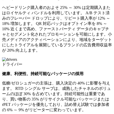
ヘビードリンク購入者のおよそ 25% ～ 30% は定期購入また
はロイヤルティ バンドルを利用しています。 A/B テスト済
みのフレーバー ドロップにより、リピート購入率が 12% ～
18% 増加します。 QR 対応パックはオプトイン率を 8% ～
10% 近くまで高め、ファーストパーティ データのキャプチ
ャとセグメント化されたプロモーションを可能にします。小
売メディアのアクティベーションにより、地域をターゲット
にしたトライアルを展開しているブランドの広告費用収益率
が 20% 向上します。
ドライバー
健康、利便性、持続可能なパッケージの採用
低糖/ゼロシュガーの主張は、購入決定の 40% に影響を与え
ます。 RTD シングル サーブは、成熟したチャネルのボリュ
ームのほぼ 30% を占めています。持続可能性は重要であ
り、買い物客の 35% がリサイクル可能なパッケージまたは
rPET パッケージを優先しており、詰め替え試験では参加者
の 6% ～ 9% がリピーターに変わっています。