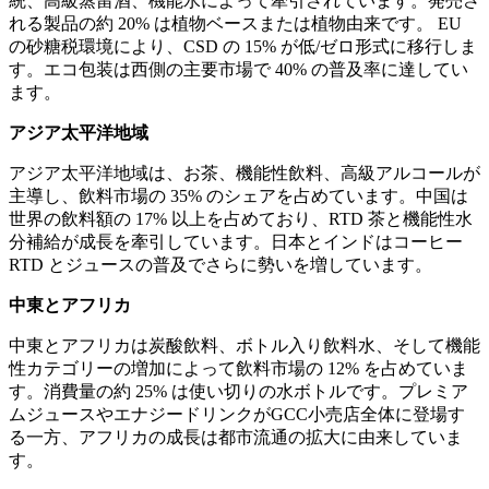
統、高級蒸留酒、機能水によって牽引されています。発売さ
れる製品の約 20% は植物ベースまたは植物由来です。 EU
の砂糖税環境により、CSD の 15% が低/ゼロ形式に移行しま
す。エコ包装は西側の主要市場で 40% の普及率に達してい
ます。
アジア太平洋地域
アジア太平洋地域は、お茶、機能性飲料、高級アルコールが
主導し、飲料市場の 35% のシェアを占めています。中国は
世界の飲料額の 17% 以上を占めており、RTD 茶と機能性水
分補給が成長を牽引しています。日本とインドはコーヒー
RTD とジュースの普及でさらに勢いを増しています。
中東とアフリカ
中東とアフリカは炭酸飲料、ボトル入り飲料水、そして機能
性カテゴリーの増加によって飲料市場の 12% を占めていま
す。消費量の約 25% は使い切りの水ボトルです。プレミア
ムジュースやエナジードリンクがGCC小売店全体に登場す
る一方、アフリカの成長は都市流通の拡大に由来していま
す。