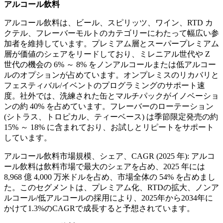
アルコール飲料
アルコール飲料は、ビール、スピリッツ、ワイン、RTD カ
クテル、フレーバーモルトのカテゴリーにわたって幅広い参
加者を維持しています。プレミアム層とスーパープレミアム
層が価値のシェアをリードしており、ミレニアル世代や Z
世代の機会の 6% ～ 8% をノンアルコールまたは低アルコー
ルのオプションが占めています。オンプレミスのリカバリと
フェスティバル/イベントのプログラミングのサポート速
度。社外では、洗練された缶とマルチパックがイノベーショ
ンの約 40% を占めています。フレーバーのローテーション
(シトラス、トロピカル、ティーベース) は季節限定発売の約
15% ～ 18% に含まれており、お試しとリピートをサポート
しています。
アルコール飲料市場規模、シェア、CAGR (2025 年): アルコ
ール飲料は飲料市場で最大のシェアを占め、2025 年には
8,968 億 4,000 万米ドルを占め、市場全体の 54% を占めまし
た。このセグメントは、プレミアム化、RTDの拡大、ノンア
ルコール/低アルコールの採用により、2025年から2034年に
かけて1.3%のCAGRで成長すると予想されています。