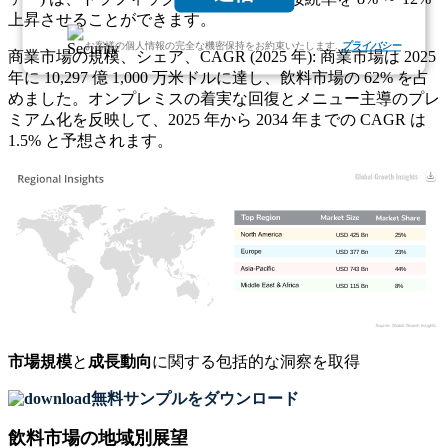
上昇させることができます。
お客様の個人情報の完全な機密保持をお約束いたします.
プライバシー
商業市場の規模、シェア、CAGR (2025 年): 商業市場は 2025
年に 10,297 億 1,000 万米ドルに達し、飲料市場の 62% を占
めました。オンプレミスの着実な回復とメニュー主導のプレ
ミアム化を反映して、2025 年から 2034 年までの CAGR は
1.5% と予想されます。
USD 425 Bn
25%
USD 377 Bn
23%
USD 743 Bn
44%
USD 115 Bn
8%
市場規模
と
成長動向
に関する包括的な洞察を取得
無料サンプルをダウンロード
飲料市場の地域別展望