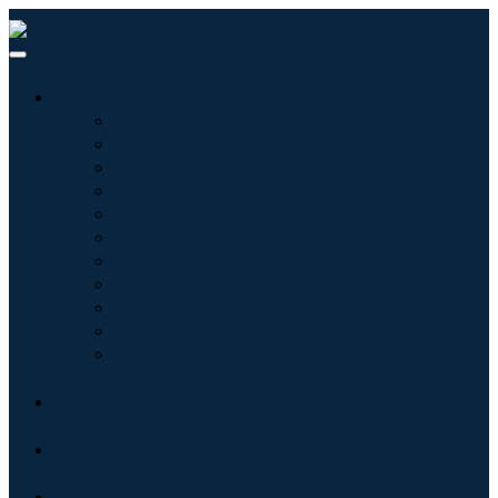
産業:
情報技術
健康管理
機械設備
自動車と輸送
食べ物と飲み物
エネルギーと電力
航空宇宙と防衛
農業
化学薬品および材料
建築
消費財
ブログ
について
接触