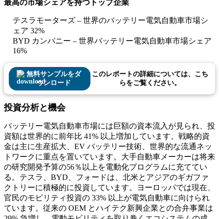
最高の市場シェアを持つトップ企業
テスラモーターズ – 世界のバッテリー電気自動車市場シ
ェア 32%
BYD カンパニー – 世界バッテリー電気自動車市場シェア
16%
無料サンプルをダ
このレポートの詳細については、こち
ウンロード
らをご覧ください。
投資分析と機会
バッテリー電気自動車市場には巨額の資本流入が見られ、投
資額は世界的に前年比 41% 以上増加しています。戦略的資
金は主に生産拡大、EV バッテリー技術、世界的な流通ネッ
トワークに重点を置いています。大手自動車メーカーは将来
の研究開発予算の56％以上を電動化プログラムに充ててい
る。テスラ、BYD、フォードは、北米とアジアのギガファ
クトリーに積極的に投資しています。ヨーロッパでは現在、
官民のモビリティ投資の 33% 以上が電気自動車に向けられ
ています。従来の OEM とハイテク新興企業との合弁事業は
29% 急増し、電動モビリティを取り巻くエコシステムの成