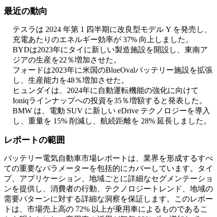
最近の動向
テスラは 2024 年第 1 四半期に改良型モデル Y を発売し、
充電あたりのエネルギー効率が 37% 向上しました。
BYDは2023年にタイに新しい製造施設を開設し、東南ア
ジアの生産を22％増加させた。
フォードは2023年に米国のBlueOvalバッテリー施設を拡張
し、生産能力を48％増加させた。
ヒュンダイは、2024年に自動運転機能の強化に向けて
Ioniqラインナップへの投資を35％増額すると発表した。
BMW は、電動 SUV に新しい eDrive テクノロジーを導入
し、重量を 15% 削減し、航続距離を 28% 延長しました。
レポートの範囲
バッテリー電気自動車市場レポートは、業界を形成するすべ
ての重要なパラメーターを包括的にカバーしています。タイ
プ、アプリケーション、地域ごとに詳細なセグメンテーショ
ンを提供し、消費者の行動、テクノロジートレンド、地域の
需要パターンに対する詳細な洞察を保証します。このレポー
トは、市場売上高の 72% 以上が乗用車によるものであるこ