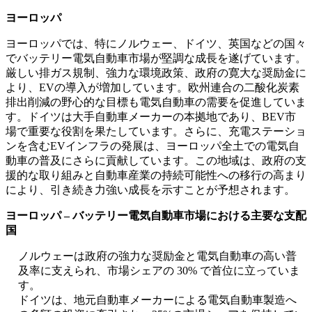
ヨーロッパ
ヨーロッパでは、特にノルウェー、ドイツ、英国などの国々
でバッテリー電気自動車市場が堅調な成長を遂げています。
厳しい排ガス規制、強力な環境政策、政府の寛大な奨励金に
より、EVの導入が増加しています。欧州連合の二酸化炭素
排出削減の野心的な目標も電気自動車の需要を促進していま
す。ドイツは大手自動車メーカーの本拠地であり、BEV市
場で重要な役割を果たしています。さらに、充電ステーショ
ンを含むEVインフラの発展は、ヨーロッパ全土での電気自
動車の普及にさらに貢献しています。この地域は、政府の支
援的な取り組みと自動車産業の持続可能性への移行の高まり
により、引き続き力強い成長を示すことが予想されます。
ヨーロッパ – バッテリー電気自動車市場における主要な支配
国
ノルウェーは政府の強力な奨励金と電気自動車の高い普
及率に支えられ、市場シェアの 30% で首位に立っていま
す。
ドイツは、地元自動車メーカーによる電気自動車製造へ