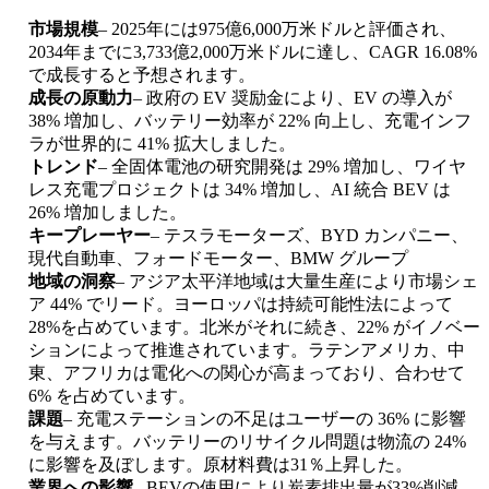
市場規模
– 2025年には975億6,000万米ドルと評価され、
2034年までに3,733億2,000万米ドルに達し、CAGR 16.08%
で成長すると予想されます。
成長の原動力
– 政府の EV 奨励金により、EV の導入が
38% 増加し、バッテリー効率が 22% 向上し、充電インフ
ラが世界的に 41% 拡大しました。
トレンド
– 全固体電池の研究開発は 29% 増加し、ワイヤ
レス充電プロジェクトは 34% 増加し、AI 統合 BEV は
26% 増加しました。
キープレーヤー
– テスラモーターズ、BYD カンパニー、
現代自動車、フォードモーター、BMW グループ
地域の洞察
– アジア太平洋地域は大量生産により市場シェ
ア 44% でリード。ヨーロッパは持続可能性法によって
28%を占めています。北米がそれに続き、22% がイノベー
ションによって推進されています。ラテンアメリカ、中
東、アフリカは電化への関心が高まっており、合わせて
6% を占めています。
課題
– 充電ステーションの不足はユーザーの 36% に影響
を与えます。バッテリーのリサイクル問題は物流の 24%
に影響を及ぼします。原材料費は31％上昇した。
業界への影響
– BEVの使用により炭素排出量が33%削減。