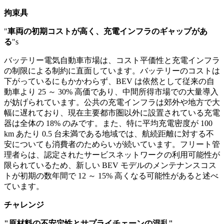
拘束具
"
車両の初期コストが高く、充電インフラのギャップがあ
る
"
s
バッテリー電気自動車市場は、コスト平価性と充電インフラ
の制限による制約に直面しています。バッテリーのコストは
下がっているにもかかわらず、BEV は依然として従来の自
動車より 25 ～ 30% 高価であり、中間所得市場での大量導入
が妨げられています。公共の充電インフラは郊外や地方で大
幅に遅れており、現在主要都市圏以外に設置されている充電
器は全体の 18% のみです。また、特に平均充電密度が 100
km あたり 0.5 台未満である地域では、航続距離に対する不
安についても消費者のためらいが続いています。フリート管
理者らは、認定されたサービスネットワークの利用可能性が
限られているため、新しい BEV モデルのメンテナンスコス
トが初期の数年間で 12 ～ 15% 高くなる可能性があると述べ
ています。
チャレンジ
"原材料の不安定性とサプライチェーンの混乱"