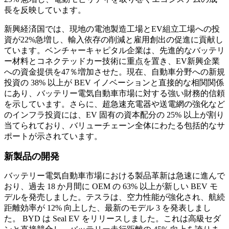
長を反映しています。
新興経済国では、現地の電池製造工場とEV組立工場への投
資が22%急増し、輸入依存の削減と雇用創出の促進に貢献し
ています。ベンチャーキャピタル企業は、先進的なバッテリ
ー材料とコネクテッドカー技術に重点を置き、EV新興企業
への資金提供を47％増加させた。現在、自動車分野への新規
投資の 38% 以上が BEV イノベーションと直接的な相関関係
にあり、バッテリー電気自動車市場に対する強い財務的信頼
を示しています。さらに、超急速充電器や送電網の強化など
のインフラ投資には、EV 固有の資本配分の 25% 以上が割り
当てられており、バリューチェーン全体にわたる包括的なサ
ポートが示されています。
新製品の開発
バッテリー電気自動車市場における製品革新は急速に進んで
おり、過去 18 か月間に OEM の 63% 以上が新しい BEV モ
デルを発売しました。テスラは、空力性能が強化され、航続
距離効率が 12% 向上した、最新のモデル 3 を発表しまし
た。 BYD は Seal EV をリリースしました。これは高級セダ