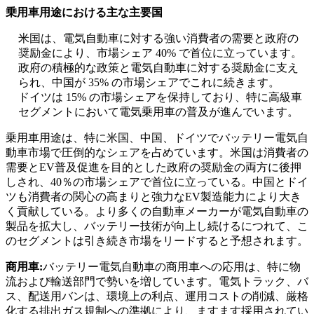
乗用車用途における主な主要国
米国は、電気自動車に対する強い消費者の需要と政府の
奨励金により、市場シェア 40% で首位に立っています。
政府の積極的な政策と電気自動車に対する奨励金に支え
られ、中国が 35% の市場シェアでこれに続きます。
ドイツは 15% の市場シェアを保持しており、特に高級車
セグメントにおいて電気乗用車の普及が進んでいます。
乗用車用途は、特に米国、中国、ドイツでバッテリー電気自
動車市場で圧倒的なシェアを占めています。米国は消費者の
需要とEV普及促進を目的とした政府の奨励金の両方に後押
しされ、40％の市場シェアで首位に立っている。中国とドイ
ツも消費者の関心の高まりと強力なEV製造能力により大き
く貢献している。より多くの自動車メーカーが電気自動車の
製品を拡大し、バッテリー技術が向上し続けるにつれて、こ
のセグメントは引き続き市場をリードすると予想されます。
商用車:
バッテリー電気自動車の商用車への応用は、特に物
流および輸送部門で勢いを増しています。電気トラック、バ
ス、配送用バンは、環境上の利点、運用コストの削減、厳格
化する排出ガス規制への準拠により、ますます採用されてい