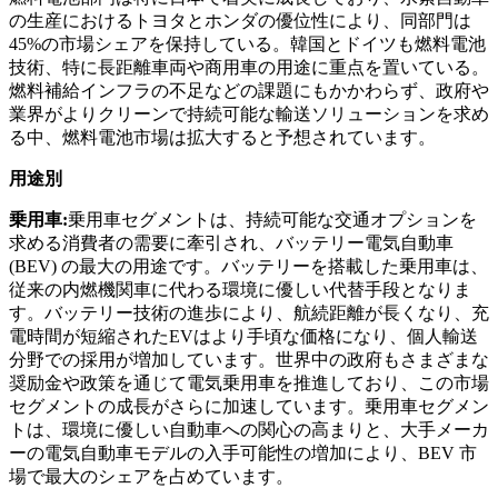
の生産におけるトヨタとホンダの優位性により、同部門は
45%の市場シェアを保持している。韓国とドイツも燃料電池
技術、特に長距離車両や商用車の用途に重点を置いている。
燃料補給インフラの不足などの課題にもかかわらず、政府や
業界がよりクリーンで持続可能な輸送ソリューションを求め
る中、燃料電池市場は拡大すると予想されています。
用途別
乗用車:
乗用車セグメントは、持続可能な交通オプションを
求める消費者の需要に牽引され、バッテリー電気自動車
(BEV) の最大の用途です。バッテリーを搭載した乗用車は、
従来の内燃機関車に代わる環境に優しい代替手段となりま
す。バッテリー技術の進歩により、航続距離が長くなり、充
電時間が短縮されたEVはより手頃な価格になり、個人輸送
分野での採用が増加しています。世界中の政府もさまざまな
奨励金や政策を通じて電気乗用車を推進しており、この市場
セグメントの成長がさらに加速しています。乗用車セグメン
トは、環境に優しい自動車への関心の高まりと、大手メーカ
ーの電気自動車モデルの入手可能性の増加により、BEV 市
場で最大のシェアを占めています。