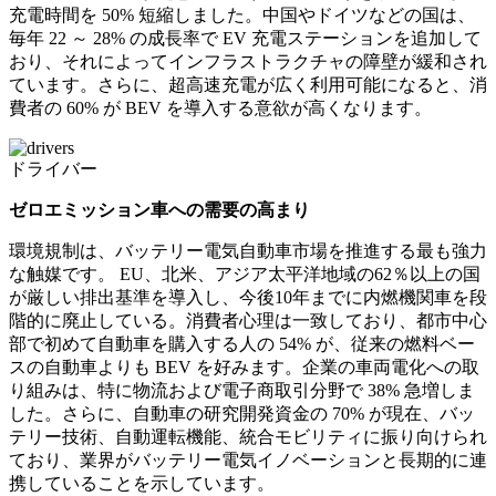
充電時間を 50% 短縮しました。中国やドイツなどの国は、
毎年 22 ～ 28% の成長率で EV 充電ステーションを追加して
おり、それによってインフラストラクチャの障壁が緩和され
ています。さらに、超高速充電が広く利用可能になると、消
費者の 60% が BEV を導入する意欲が高くなります。
ドライバー
ゼロエミッション車への需要の高まり
環境規制は、バッテリー電気自動車市場を推進する最も強力
な触媒です。 EU、北米、アジア太平洋地域の62％以上の国
が厳しい排出基準を導入し、今後10年までに内燃機関車を段
階的に廃止している。消費者心理は一致しており、都市中心
部で初めて自動車を購入する人の 54% が、従来の燃料ベー
スの自動車よりも BEV を好みます。企業の車両電化への取
り組みは、特に物流および電子商取引分野で 38% 急増しま
した。さらに、自動車の研究開発資金の 70% が現在、バッ
テリー技術、自動運転機能、統合モビリティに振り向けられ
ており、業界がバッテリー電気イノベーションと長期的に連
携していることを示しています。