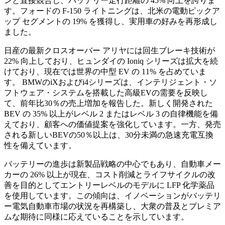
ンと直接競合し、バッテリー走行距離の 45% 向上を誇りま
す。フォードの F-150 ライトニングは、北米の電動ピックア
ップ セグメントの 19% を獲得し、実用車の好みを再形成し
ました。
日産の最新クロスオーバー アリヤには回生ブレーキ技術が
22% 向上しており、ヒュンダイの Ioniq シリーズは拡大を続
けており、現在では世界の中型 EV の 11% を占めていま
す。 BMWのiXおよびi4シリーズは、インテリジェント・ソ
フトウェア・システムを搭載した高級EVの需要を反映し
て、前年比30％の売上増加を報告した。新しく開発された
BEV の 35% 以上がレベル 2 またはレベル 3 の自律機能を備
えており、顧客への価値提案を強化しています。一方、発売
される新しいBEVの50％以上は、30分未満の急速充電互換
性を備えています。
バッテリーの進歩は新製品戦略の中心でもあり、自動車メー
カーの 26% 以上が現在、コスト削減とライフサイクルの改
善を目的としてエントリーレベルのモデルに LFP 化学薬品
を使用しています。この傾向は、イノベーションがバッテリ
ー電気自動車市場の状況を再構築し、大衆の普及とプレミア
ムな期待に同様に応えていることを示しています。