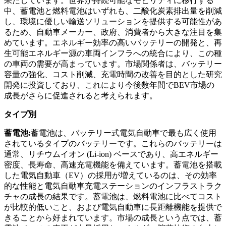
果たしています。世界が持続可能なモビリティに移行する
中、蓄電池と燃料電池はいずれも、二酸化炭素排出量を削減
し、環境に優しい輸送ソリューションを提供する可能性があ
るため、自動車メーカー、政府、消費者から大きな注目を集
めています。エネルギー効率の高いバッテリーの開発と、再
生可能エネルギー源の車両インフラへの統合により、この種
の車両の需要が高まっています。市場関係者は、バッテリー
容量の強化、コスト削減、充電時間の改善を目的とした研究
開発に投資しており、これにより今後数年間でBEV市場の
成長がさらに促進されると考えられます。
タイプ別
蓄電池:
蓄電池は、バッテリー式電気自動車で最も広く使用
されているタイプのバッテリーです。これらのバッテリーは
通常、リチウムイオン (Li-ion) ベースであり、高エネルギー
密度、長寿命、高速充電機能を備えています。蓄電池を搭載
した電気自動車（EV）の採用が増えているのは、その効率
的な性能と電気自動車充電ステーションのインフラストラク
チャの成長の結果です。蓄電池は、燃料電池に比べてコスト
が比較的低いこと、および電気自動車に長距離機能を提供で
きることから好まれています。市場の成長という点では、蓄