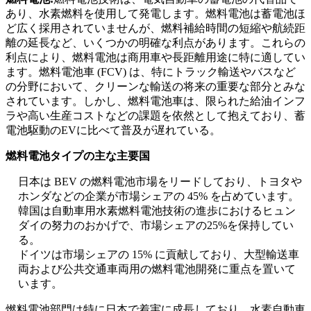
あり、水素燃料を使用して発電します。燃料電池は蓄電池ほ
ど広く採用されていませんが、燃料補給時間の短縮や航続距
離の延長など、いくつかの明確な利点があります。これらの
利点により、燃料電池は商用車や長距離用途に特に適してい
ます。燃料電池車 (FCV) は、特にトラック輸送やバスなど
の分野において、クリーンな輸送の将来の重要な部分とみな
されています。しかし、燃料電池車は、限られた給油インフ
ラや高い生産コストなどの課題を依然として抱えており、蓄
電池駆動のEVに比べて普及が遅れている。
燃料電池タイプの主な主要国
日本は BEV の燃料電池市場をリードしており、トヨタや
ホンダなどの企業が市場シェアの 45% を占めています。
韓国は自動車用水素燃料電池技術の進歩におけるヒュン
ダイの努力のおかげで、市場シェアの25%を保持してい
る。
ドイツは市場シェアの 15% に貢献しており、大型輸送車
両および公共交通車両用の燃料電池開発に重点を置いて
います。
燃料電池部門は特に日本で着実に成長しており、水素自動車