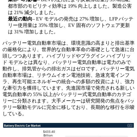
都市部のモビリティ効率は 19% 向上しました。製造公害
は 21% 減少しました。
最近の動向
– EV モデルの発売は 27% 増加し、LFP バッテ
リー使用量は 35% 増加し、EV 固有のソフトウェア更新
は 31% 増加しました。
バッテリー電気自動車市場は、環境意識の高まりと排出基準
の厳格化により、世界的な自動車革命の基礎として急速に台
頭しつつあります。ハイブリッドやプラグイン ハイブリッ
ド モデルとは異なり、バッテリー電気自動車は電力のみで
動作し、排気管からの排出ガスはゼロです。バッテリー電気
自動車市場は、リチウムイオン電池技術、急速充電インフ
ラ、再生可能エネルギーの統合への多額の投資により、強力
な牽引力を獲得しています。先進国市場で発売される新しい
電気自動車の 55% 以上がバッテリー式電気自動車のカテゴ
リーに分類されます。大手メーカーは研究開発の焦点をバッ
テリー駆動モデルに完全に移しており、長期的な移行を示唆
している。