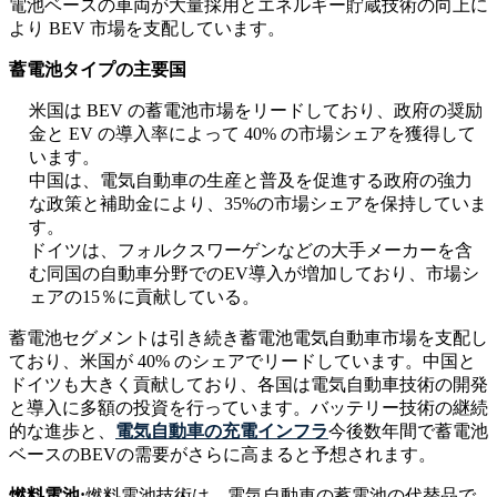
電池ベースの車両が大量採用とエネルギー貯蔵技術の向上に
より BEV 市場を支配しています。
蓄電池タイプの主要国
米国は BEV の蓄電池市場をリードしており、政府の奨励
金と EV の導入率によって 40% の市場シェアを獲得して
います。
中国は、電気自動車の生産と普及を促進する政府の強力
な政策と補助金により、35%の市場シェアを保持していま
す。
ドイツは、フォルクスワーゲンなどの大手メーカーを含
む同国の自動車分野でのEV導入が増加しており、市場シ
ェアの15％に貢献している。
蓄電池セグメントは引き続き蓄電池電気自動車市場を支配し
ており、米国が 40% のシェアでリードしています。中国と
ドイツも大きく貢献しており、各国は電気自動車技術の開発
と導入に多額の投資を行っています。バッテリー技術の継続
的な進歩と、
電気自動車の充電インフラ
今後数年間で蓄電池
ベースのBEVの需要がさらに高まると予想されます。
燃料電池:
燃料電池技術は、電気自動車の蓄電池の代替品で