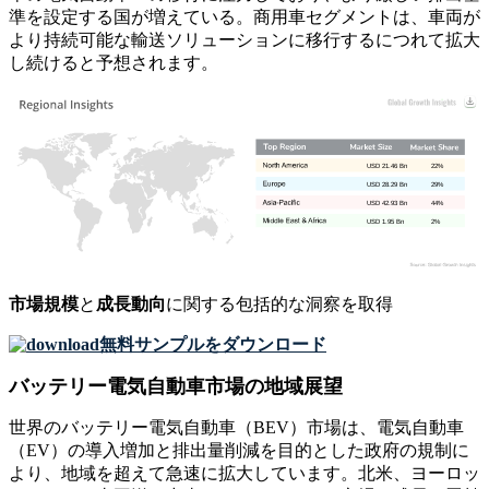
準を設定する国が増えている。商用車セグメントは、車両が
より持続可能な輸送ソリューションに移行するにつれて拡大
し続けると予想されます。
USD 21.46 Bn
22%
USD 28.29 Bn
29%
USD 42.93 Bn
44%
USD 1.95 Bn
2%
市場規模
と
成長動向
に関する包括的な洞察を取得
無料サンプルをダウンロード
バッテリー電気自動車市場の地域展望
世界のバッテリー電気自動車（BEV）市場は、電気自動車
（EV）の導入増加と排出量削減を目的とした政府の規制に
より、地域を超えて急速に拡大しています。北米、ヨーロッ