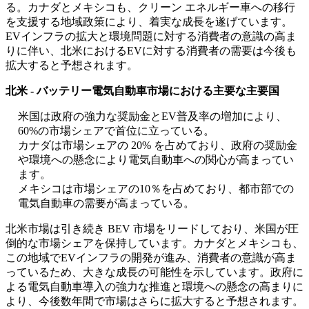
る。カナダとメキシコも、クリーン エネルギー車への移行
を支援する地域政策により、着実な成長を遂げています。
EVインフラの拡大と環境問題に対する消費者の意識の高ま
りに伴い、北米におけるEVに対する消費者の需要は今後も
拡大すると予想されます。
北米 - バッテリー電気自動車市場における主要な主要国
米国は政府の強力な奨励金とEV普及率の増加により、
60%の市場シェアで首位に立っている。
カナダは市場シェアの 20% を占めており、政府の奨励金
や環境への懸念により電気自動車への関心が高まってい
ます。
メキシコは市場シェアの10％を占めており、都市部での
電気自動車の需要が高まっている。
北米市場は引き続き BEV 市場をリードしており、米国が圧
倒的な市場シェアを保持しています。カナダとメキシコも、
この地域でEVインフラの開発が進み、消費者の意識が高ま
っているため、大きな成長の可能性を示しています。政府に
よる電気自動車導入の強力な推進と環境への懸念の高まりに
より、今後数年間で市場はさらに拡大すると予想されます。