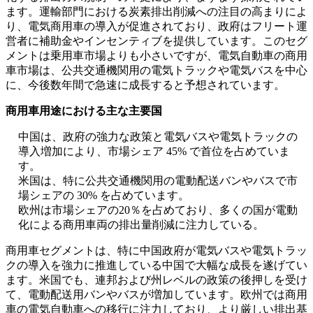
ます。運輸部門における炭素排出削減への注目の高まりによ
り、電気商用車の導入が促進されており、政府はフリート運
営者に補助金やインセンティブを提供しています。このセグ
メントは乗用車市場よりも小さいですが、電気自動車の商用
車市場は、公共交通機関用の電気トラックや電気バスを中心
に、今後数年間で急速に成長すると予想されています。
商用車用途における主な主要国
中国は、政府の強力な政策と電気バスや電気トラックの
導入増加により、市場シェア 45% で首位を占めていま
す。
米国は、特に公共交通機関用の電動配送バンやバスで市
場シェアの 30% を占めています。
欧州は市場シェアの20％を占めており、多くの国が電動
化による商用車両の排出量削減に注力している。
商用車セグメントは、特に中国政府が電気バスや電気トラッ
クの導入を強力に推進している中国で大幅な成長を遂げてい
ます。米国でも、連邦および州レベルの政策の後押しを受け
て、電動配送用バンやバスが増加しています。欧州では商用
車の電気自動車への移行に注力しており、より厳しい排出基