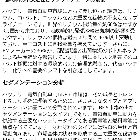
バッテリー電気自動車市場にとって差し迫った課題は、リチ
ウム、コバルト、ニッケルなどの重要な鉱物の不安定なサプ
ライチェーンです。世界のリチウム供給量の約68％はわずか
3カ国から来ており、地政学的な緊張や輸出規制の影響を受
けやすい。リチウムの価格は過去 2 年間で 40% 以上変動し
ており、車両コストに直接影響を与えています。さらに、
EV メーカーの 36% が、部品調達と出荷物流のボトルネック
による生産遅延を報告しています。特に高リスク地帯でのコ
バルト採掘に対する環境的および倫理的懸念も、代替バッテ
リー化学への需要のシフトを引き起こしています。
セグメンテーション分析
バッテリー電気自動車（BEV）市場は、その成長とトレン
ドをより明確に理解するために、さまざまなタイプとアプリ
ケーションに基づいて分割されています。 BEV市場の主な
セグメンテーションはタイプ別であり、電気自動車に動力を
供給する主要なバッテリータイプである蓄電池と燃料電池に
焦点を当てています。それぞれのタイプには独自の用途と市
場動向があり、市場全体の状況を形成する上で重要な役割を