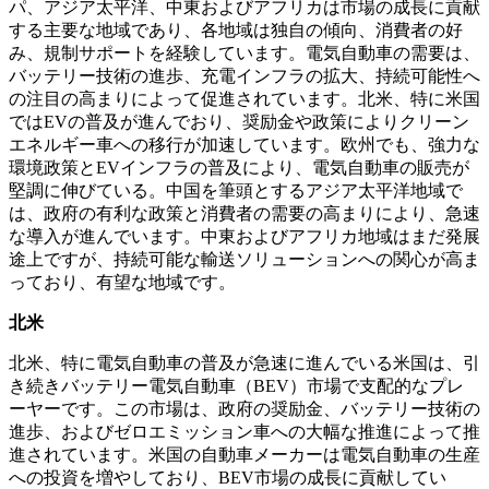
パ、アジア太平洋、中東およびアフリカは市場の成長に貢献
する主要な地域であり、各地域は独自の傾向、消費者の好
み、規制サポートを経験しています。電気自動車の需要は、
バッテリー技術の進歩、充電インフラの拡大、持続可能性へ
の注目の高まりによって促進されています。北米、特に米国
ではEVの普及が進んでおり、奨励金や政策によりクリーン
エネルギー車への移行が加速しています。欧州でも、強力な
環境政策とEVインフラの普及により、電気自動車の販売が
堅調に伸びている。中国を筆頭とするアジア太平洋地域で
は、政府の有利な政策と消費者の需要の高まりにより、急速
な導入が進んでいます。中東およびアフリカ地域はまだ発展
途上ですが、持続可能な輸送ソリューションへの関心が高ま
っており、有望な地域です。
北米
北米、特に電気自動車の普及が急速に進んでいる米国は、引
き続きバッテリー電気自動車（BEV）市場で支配的なプレ
ーヤーです。この市場は、政府の奨励金、バッテリー技術の
進歩、およびゼロエミッション車への大幅な推進によって推
進されています。米国の自動車メーカーは電気自動車の生産
への投資を増やしており、BEV市場の成長に貢献してい