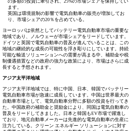
の多額の投資に牽引され、25%の市場シェアを保持してい
ます。
英国は環境規制の影響で電気自動車の販売が増加してお
り、市場シェアの20％を占めている。
ヨーロッパは依然としてバッテリー電気自動車市場の重要な
地域であり、ノルウェーが市場シェアをリードしています。
ドイツと英国で電気自動車の普及が進んでいることは、この
地域の継続的な成長の可能性を浮き彫りにしています。持続
可能な輸送ソリューションへの需要が高まる中、補助金や税
制優遇措置などの政府の強力な政策により、市場はさらに成
長すると予想されます。
アジア太平洋地域
アジア太平洋地域では、特に中国、日本、韓国でバッテリー
電気自動車市場が急速に成長しています。中国は世界最大の
自動車市場として、電気自動車分野に多額の投資を行ってき
た。中国政府の補助金と奨励金により、同国は電気自動車の
普及をリードしてきました。日本と韓国もEV市場で躍進し
ており、地元自動車メーカーは先進的な電気自動車の生産に
注力している。クリーン エネルギー ソリューションに対す