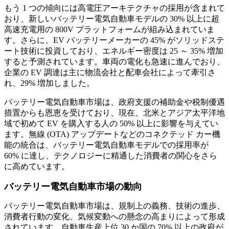
もう 1 つの傾向には高電圧アーキテクチャの採用が含まれて
おり、新しいバッテリー電気自動車モデルの 30% 以上に超
高速充電用の 800V プラットフォームが組み込まれていま
す。さらに、EV バッテリーメーカーの 45% がソリッドステ
ート技術に投資しており、エネルギー密度は 25 ～ 35% 増加
すると予測されています。車両の電化も急速に進んでおり、
企業の EV 調達は主に物流会社と配車会社によって牽引さ
れ、29% 増加しました。
バッテリー電気自動車市場は、政府支援の補助金や税制優遇
措置からも恩恵を受けており、現在、北米とアジア太平洋地
域で初めて EV を購入する人の 50% 以上に影響を与えてい
ます。無線 (OTA) アップデートなどのコネクテッド カー機
能の統合は、バッテリー電気自動車モデルでの採用率が
60% に達し、テクノロジーに精通した消費者の関心をさら
に高めています。
バッテリー電気自動車市場の動向
バッテリー電気自動車市場は、規制上の義務、技術の進歩、
消費者行動の変化、気候変動への懸念の高まりによって形成
されています。自動車生産上位 30 か国の 70% 以上の政府が