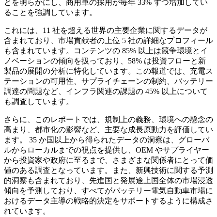
とを明らかにし、商用車の採用が毎年 33% ずつ増加してい
ることを強調しています。
これには、11 社を超える世界の主要企業に関するデータが
含まれており、市場貢献者の上位 5 社の詳細なプロフィール
も含まれています。コンテンツの 85% 以上は競争環境とイ
ノベーションの傾向を扱っており、58% は投資フローと新
製品の展開の分析に特化しています。この報道では、充電ス
テーションの可用性、サプライチェーンの制約、バッテリー
調達の問題など、インフラ関連の課題の 45% 以上について
も調査しています。
さらに、このレポートでは、規制上の義務、環境への懸念の
高まり、都市化の影響など、主要な成長原動力を評価してい
ます。 35 か国以上から得られたデータの洞察は、グローバ
ルからローカルまでの視点を提供し、OEM やサプライヤー
から投資家や政府に至るまで、さまざまな関係者にとって価
値のある調査となっています。また、新興技術に関する予測
的洞察も含まれており、先進国と発展途上国全体の市場浸透
傾向を予測しており、すべてがバッテリー電気自動車市場に
おけるデータ主導の戦略的決定をサポートするように構成さ
れています。