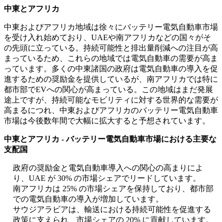
中東とアフリカ
中東およびアフリカ地域は徐々にバッテリー電気自動車市場
を受け入れ始めており、UAEや南アフリカなどの国々がそ
の先頭に立っている。持続可能性と排出量削減への注目が高
まっているため、これらの地域では電気自動車の需要が高ま
っています。多くの中東諸国の政府は電気自動車の導入を促
進するための奨励金を提供しているが、南アフリカでは特に
都市部でEVへの関心が高まっている。この地域はまだ発展
途上ですが、持続可能なモビリティに対する世界的な需要が
高まるにつれ、中東およびアフリカのバッテリー電気自動車
市場は今後数年間で大幅に拡大すると予想されています。
中東とアフリカ - バッテリー電気自動車市場における主要な
支配国
政府の奨励金と電気自動車導入への関心の高まりによ
り、UAE が 30% の市場シェアでリードしています。
南アフリカは 25% の市場シェアを保持しており、都市部
での電気自動車の導入が増加しています。
サウジアラビアは、輸送における持続可能性を促進する
政策に支えられ、市場シェアの 20% に貢献しています。