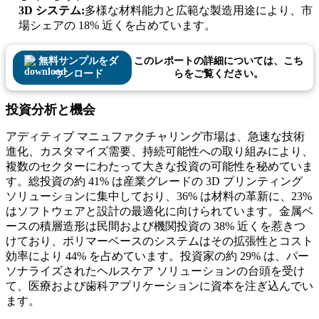
3D システム:
多様な材料能力と広範な製造用途により、市
場シェアの 18% 近くを占めています。
無料サンプルをダ
このレポートの詳細については、こち
ウンロード
らをご覧ください。
投資分析と機会
アディティブ マニュファクチャリング市場は、急速な技術
進化、カスタマイズ需要、持続可能性への取り組みにより、
複数のセクターにわたって大きな投資の可能性を秘めていま
す。総投資の約 41% は産業グレードの 3D プリンティング
ソリューションに集中しており、36% は材料の革新に、23%
はソフトウェアと設計の最適化に向けられています。金属ベ
ースの積層造形は民間および機関投資の 38% 近くを惹きつ
けており、ポリマーベースのシステムはその拡張性とコスト
効率により 44% を占めています。投資家の約 29% は、パー
ソナライズされたヘルスケア ソリューションの台頭を受け
て、医療および歯科アプリケーションに資本を注ぎ込んでい
ます。