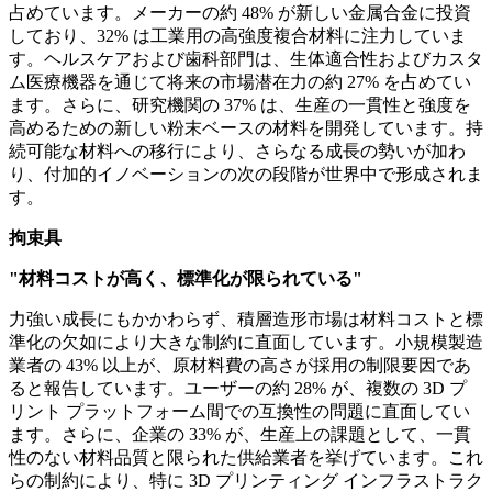
占めています。メーカーの約 48% が新しい金属合金に投資
しており、32% は工業用の高強度複合材料に注力していま
す。ヘルスケアおよび歯科部門は、生体適合性およびカスタ
ム医療機器を通じて将来の市場潜在力の約 27% を占めてい
ます。さらに、研究機関の 37% は、生産の一貫性と強度を
高めるための新しい粉末ベースの材料を開発しています。持
続可能な材料への移行により、さらなる成長の勢いが加わ
り、付加的イノベーションの次の段階が世界中で形成されま
す。
拘束具
"材料コストが高く、標準化が限られている"
力強い成長にもかかわらず、積層造形市場は材料コストと標
準化の欠如により大きな制約に直面しています。小規模製造
業者の 43% 以上が、原材料費の高さが採用の制限要因であ
ると報告しています。ユーザーの約 28% が、複数の 3D プ
リント プラットフォーム間での互換性の問題に直面してい
ます。さらに、企業の 33% が、生産上の課題として、一貫
性のない材料品質と限られた供給業者を挙げています。これ
らの制約により、特に 3D プリンティング インフラストラク