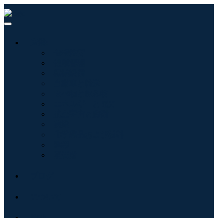
産業:
情報技術
健康管理
機械設備
自動車と輸送
食べ物と飲み物
エネルギーと電力
航空宇宙と防衛
農業
化学薬品および材料
建築
消費財
ブログ
について
接触