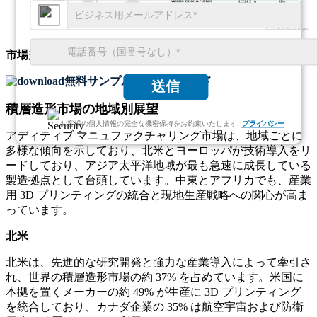
3,553.2 m
8%
市場規模
と
成長動向
に関する包括的な洞察を取得
無料サンプルをダウンロード
送信
積層造形市場の地域別展望
お客様の個人情報の完全な機密保持をお約束いたします.
プライバシー
アディティブ マニュファクチャリング市場は、地域ごとに
多様な傾向を示しており、北米とヨーロッパが技術導入をリ
ードしており、アジア太平洋地域が最も急速に成長している
製造拠点として台頭しています。中東とアフリカでも、産業
用 3D プリンティングの統合と現地生産戦略への関心が高ま
っています。
北米
北米は、先進的な研究開発と強力な産業導入によって牽引さ
れ、世界の積層造形市場の約 37% を占めています。米国に
本拠を置くメーカーの約 49% が生産に 3D プリンティング
を統合しており、カナダ企業の 35% は航空宇宙および防衛