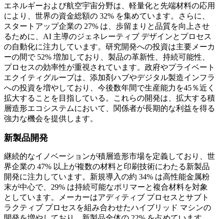
エネルギーおよび航空宇宙分野は、軽量化と先端材料の応用
により、世界の資金総額の 32% を集めています。さらに、
スタートアップ企業の 27% は、歩留まりと品​​質を向上させ
るために、AI 主導のジェネレーティブ デザインとプロセス
の自動化に注力しています。研究開発への投資は主要メーカ
ーの間で 52% 増加しており、製品の革新性、持続可能性、
プロセスの効率性が重視されています。政府やプライベート
エクイティグループは、添加剤ハブやデジタル製造インフラ
への投資を増やしており、今後数年間で生産能力を45％近く
拡大することを目指している。これらの開発は、拡大する積
層造形エコシステムにおいて、関係者が長期的な利益を得る
強力な機会を提供します。
新製品開発
継続的なイノベーションが積層造形市場を定義しており、世
界企業の 47% 以上が複数の材料と印刷技術にわたる新製品
開発に注力しています。新規導入の約 34% は高性能金属粉
末が中心で、29% は持続可能なポリマーと複合材料を対象
としています。メーカーはアディティブ プロセスとサブト
ラクティブ プロセスを組み合わせたハイブリッド マシンの
開発を増やしており、新製品全体の 22% を占めています。