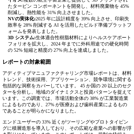
たタービン コンポーネントを開発し、材料廃棄物を 45%
削減し、熱性能を 31% 向上させました。
NVの実体化:
2025 年に設計精度を 39% 向上させ、印刷失
敗率を 28% 削減する AI を活用したビルド準備プラットフ
ォームを発表しました。
3D システム:
生体適合性樹脂材料によりヘルスケアポート
フォリオを拡大し、2024 年までに外科用途での硬化時間
の 52% 短縮と精度の 27% 向上を達成しました。
レポートの対象範囲
アディティブマニュファクチャリング市場レポートは、材​​料
トレンド、技術採用、アプリケーション、競争環境に関する
包括的な洞察をカバーしています。 45 か国の 20 以上のセク
ターを分析し、地域のダイナミクスと投資パターンを捉えて
います。この調査では、市場活動全体の 38% が工業製造業
によるものであり、27% が医療および歯科産業によるもの
であることが明らかになりました。
エンドユーザーの 33% 近くがツーリングやプロトタイピン
グに積層造形を導入しており、その広範な産業への影響が浮