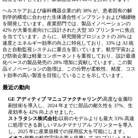
ヘルスケアおよび歯科機器企業の約 38% が、患者固有の解
剖学的構造に合わせた生体適合性インプラントおよび補綴物
を開発しています。産業部門では、製品イノベーションの
42% が大量生産向けに設計された大型 3D プリンターに焦点
を当てています。さらに、研究開発プロジェクトの 26% は
速度とエネルギー効率の向上に特化しており、33% は AI 統
合と自動監視システムに重点を置いています。航空宇宙およ
び防衛企業は軽量コンポーネントを重視しており、設計最適
化ベースの製品発売の 28% 増加に貢献しています。この製
品イノベーションの急増は、この分野が柔軟性、精度、コス
ト効率の高い製造を目指していることを示しています。
最近の動向
GE アディティブ マニュファクチャリング:
高度な金属印
刷技術を導入し、2024 年までに部品の耐久性を 37%、生
産効率を 42% 向上させました。
ストラタシス株式会社:
以前のモデルよりも最大 33% 高速
に処理できる新しいマルチマテリアル プリンターを導入
し、2025 年に産業規模での採用拡大を可能にします。
イオス:
複数の航空宇宙企業と提携して 3D プリントされ