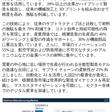
造形を活用しています。 28% 以上の企業がハイブリッド製
造を統合し、従来の機械加工と 3D プリントを組み合わせて
精度を高め、無駄を削減しています。
この技術により、従来のサブトラクティブ法と比較して材料
の無駄を最大 70% 削減でき、コスト効率と持続可能性の両
方を実現します。産業用途では、積層造形の生産高の 40%
がツーリングと金型の作成をサポートし、30% が機能部品
に重点を置いています。さらに、市場のイノベーションの
55% は、航空宇宙および防衛用途に不可欠なチタンやアル
ミニウムなどの金属ベースの材料に集中しています。
需要の中心地に近い場所で生産が行われる分散型製造モデル
の急速な台頭により、サプライ チェーンの柔軟性が 25% 向
上しました。自動化と AI を活用した設計の最適化が進化し
続ける中、積層造形市場は世界的な製造ダイナミクスを再定
義し、マスカスタマイゼーションを可能にし、セクター全体
でのデジタル変革を加速しています。