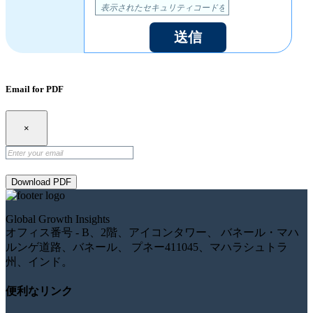
送信
Email for PDF
×
Download PDF
Global Growth Insights
オフィス番号 - B、2階、アイコンタワー、 バネール・マハ
ルンゲ道路、バネール、 プネー411045、マハラシュトラ
州、インド。
便利なリンク