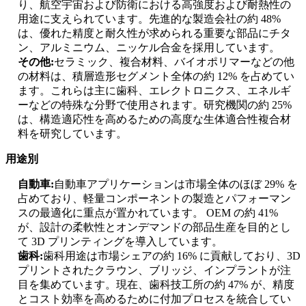
り、航空宇宙および防衛における高強度および耐熱性の
用途に支えられています。先進的な製造会社の約 48%
は、優れた精度と耐久性が求められる重要な部品にチタ
ン、アルミニウム、ニッケル合金を採用しています。
その他:
セラミック、複合材料、バイオポリマーなどの他
の材料は、積層造形セグメント全体の約 12% を占めてい
ます。これらは主に歯科、エレクトロニクス、エネルギ
ーなどの特殊な分野で使用されます。研究機関の約 25%
は、構造適応性を高めるための高度な生体適合性複合材
料を研究しています。
用途別
自動車:
自動車アプリケーションは市場全体のほぼ 29% を
占めており、軽量コンポーネントの製造とパフォーマン
スの最適化に重点が置かれています。 OEM の約 41%
が、設計の柔軟性とオンデマンドの部品生産を目的とし
て 3D プリンティングを導入しています。
歯科:
歯科用途は市場シェアの約 16% に貢献しており、3D
プリントされたクラウン、ブリッジ、インプラントが注
目を集めています。現在、歯科技工所の約 47% が、精度
とコスト効率を高めるために付加プロセスを統合してい