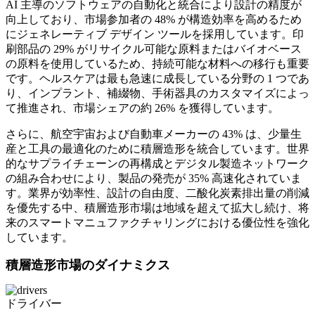
AI 主導のソフトウェアの自動化と統合により設計の精度が
向上しており、市場参加者の 48% が構造効率を高めるため
にジェネレーティブ デザイン ツールを採用しています。印
刷部品の 29% がリサイクル可能な原料またはバイオベース
の原料を使用しているため、持続可能な材料への移行も重要
です。ヘルスケアは最も急速に成長している分野の 1 つであ
り、インプラント、補綴物、手術器具のカスタマイズによっ
て推進され、市場シェアの約 26% を獲得しています。
さらに、航空宇宙および自動車メーカーの 43% は、少量生
産と工具の最適化のために積層造形を統合しています。世界
的なサプライチェーンの再構成とデジタル製造ネットワーク
の組み合わせにより、製品の発売が 35% 高速化されていま
す。業界が効率性、設計の自由度、二酸化炭素排出量の削減
を優先する中、積層造形市場は地域を超えて拡大し続け、将
来のスマートマニュファクチャリングにおける優位性を強化
しています。
積層造形市場のダイナミクス
ドライバー