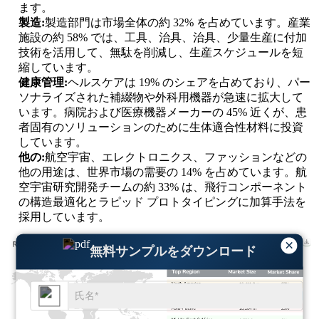
ます。
製造:
製造部門は市場全体の約 32% を占めています。産業
施設の約 58% では、工具、治具、治具、少量生産に付加
技術を活用して、無駄を削減し、生産スケジュールを短
縮しています。
健康管理:
ヘルスケアは 19% のシェアを占めており、パー
ソナライズされた補綴物や外科用機器が急速に拡大して
います。病院および医療機器メーカーの 45% 近くが、患
者固有のソリューションのために生体適合性材料に投資
しています。
他の:
航空宇宙、エレクトロニクス、ファッションなどの
他の用途は、世界市場の需要の 14% を占めています。航
空宇宙研究開発チームの約 33% は、飛行コンポーネント
の構造最適化とラピッド プロトタイピングに加算手法を
採用しています。
×
無料サンプルをダウンロード
16,411.2 m
37%
14,196.9 m
32%
10,204 m
23%