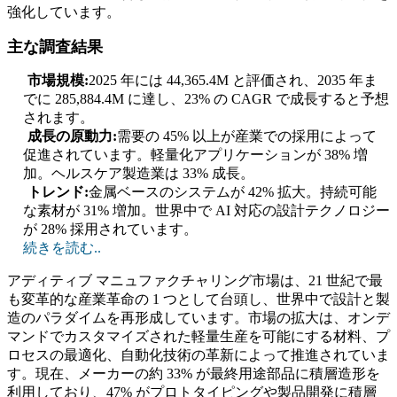
強化しています。
主な調査結果
市場規模:
2025 年には 44,365.4M と評価され、2035 年ま
でに 285,884.4M に達し、23% の CAGR で成長すると予想
されます。
成長の原動力:
需要の 45% 以上が産業での採用によって
促進されています。軽量化アプリケーションが 38% 増
加。ヘルスケア製造業は 33% 成長。
トレンド:
金属ベースのシステムが 42% 拡大。持続可能
な素材が 31% 増加。世界中で AI 対応の設計テクノロジー
が 28% 採用されています。
続きを読む..
アディティブ マニュファクチャリング市場は、21 世紀で最
も変革的な産業革命の 1 つとして台頭し、世界中で設計と製
造のパラダイムを再形成しています。市場の拡大は、オンデ
マンドでカスタマイズされた軽量生産を可能にする材料、プ
ロセスの最適化、自動化技術の革新によって推進されていま
す。現在、メーカーの約 33% が最終用途部品に積層造形を
利用しており、47% がプロトタイピングや製品開発に積層