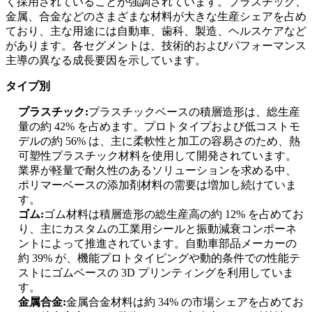
く採用されていることが強調されています。プラスチック、
金属、合金などのさまざまな材料が大きな生産シェアを占め
ており、主な用途には自動車、歯科、製造、ヘルスケアなど
があります。各セグメントは、技術的およびパフォーマンス
主導の異なる成長要因を示しています。
タイプ別
プラスチック:
プラスチックベースの積層造形は、総生産
量の約 42% を占めます。プロトタイプおよび低コストモ
デルの約 56% は、主に柔軟性と加工の容易さのため、熱
可塑性プラスチック材料を使用して開発されています。
業界が軽量で耐久性のあるソリューションを求める中、
ポリマーベースの添加剤材料の需要は増加し続けていま
す。
ゴム:
ゴム材料は積層造形の総生産高の約 12% を占めてお
り、主にカスタムの工業用シールと振動減衰コンポーネ
ントによって推進されています。自動車部品メーカーの
約 39% が、機能プロトタイピングや動的条件での性能テ
ストにゴムベースの 3D プリンティングを利用していま
す。
金属合金:
金属合金材料は約 34% の市場シェアを占めてお