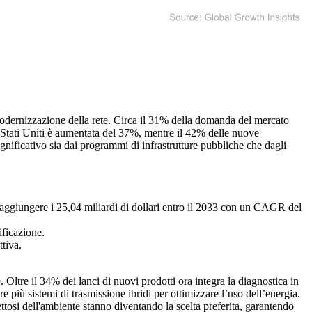
a modernizzazione della rete. Circa il 31% della domanda del mercato
i Stati Uniti è aumentata del 37%, mentre il 42% delle nuove
ignificativo sia dai programmi di infrastrutture pubbliche che dagli
a raggiungere i 25,04 miliardi di dollari entro il 2033 con un CAGR del
ificazione.
ttiva.
 Oltre il 34% dei lanci di nuovi prodotti ora integra la diagnostica in
re più sistemi di trasmissione ibridi per ottimizzare l’uso dell’energia.
ettosi dell'ambiente stanno diventando la scelta preferita, garantendo