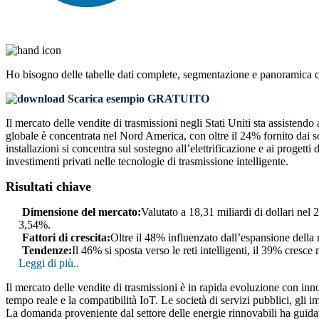
Ho bisogno delle
tabelle dati complete, segmentazione e panoramica 
Scarica esempio GRATUITO
Il mercato delle vendite di trasmissioni negli Stati Uniti sta assisten
globale è concentrata nel Nord America, con oltre il 24% fornito dai s
installazioni si concentra sul sostegno all’elettrificazione e ai proget
investimenti privati ​​nelle tecnologie di trasmissione intelligente.
Risultati chiave
Dimensione del mercato:
Valutato a 18,31 miliardi di dollari nel
3,54%.
Fattori di crescita:
Oltre il 48% influenzato dall’espansione della r
Tendenze:
Il 46% si sposta verso le reti intelligenti, il 39% cresc
Leggi di più..
Il mercato delle vendite di trasmissioni è in rapida evoluzione con inn
tempo reale e la compatibilità IoT. Le società di servizi pubblici, gli im
La domanda proveniente dal settore delle energie rinnovabili ha guidato 