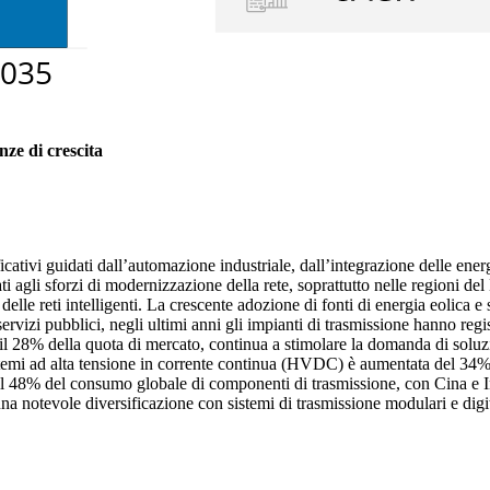
nze di crescita
icativi guidati dall’automazione industriale, dall’integrazione delle ener
 agli sforzi di modernizzazione della rete, soprattutto nelle regioni del
lle reti intelligenti. La crescente adozione di fonti di energia eolica e 
i servizi pubblici, negli ultimi anni gli impianti di trasmissione hanno 
 il 28% della quota di mercato, continua a stimolare la domanda di soluz
istemi ad alta tensione in corrente continua (HVDC) è aumentata del 34% 
 il 48% del consumo globale di componenti di trasmissione, con Cina e In
 a una notevole diversificazione con sistemi di trasmissione modulari e di