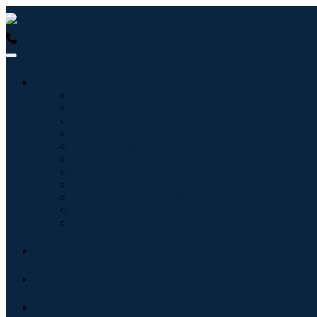
USA : +1 (855) 467-7775 (Numero verde)
UK : +44 8085 02239
Settori
Tecnologie dell'informazione
Assistenza sanitaria
Macchinari e attrezzature
Automotive e trasporti
Cibo e bevande
Energia e potenza
Aerospaziale e difesa
Agricoltura
Prodotti chimici e materiali
Architettura
Beni di consumo
Blog
Chi siamo
Contatti