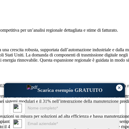
competitiva
per un’analisi regionale dettagliata e stime di fatturato.
do a una crescita robusta, supportata dall’automazione industriale e dall
oli Stati Uniti. La domanda di componenti di trasmissione digitale negl
ti di energia rinnovabile. Questa espansione regionale è guidata in modo s
 2024, si prevede che toccherà i 18,96 miliardi di dollari nel 2025 fino 
×
Scarica esempio GRATUITO
ete, il 42% dall’automazione industriale e il 36% dalle richieste di elettr
e nei sistemi modulari e il 31% nell’integrazione della manutenzione predi
ovazioni su misura per soluzioni ad alta efficienza e bassa manutenzione.
pianti industriali e i produttori di veicoli elettrici stanno adottando semp
il 42% delle installazioni recenti. I design compatti, intelligenti e risp