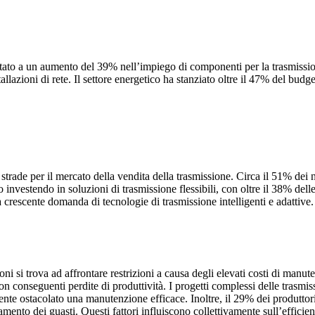
rtato a un aumento del 39% nell’impiego di componenti per la trasmission
zioni di rete. Il settore energetico ha stanziato oltre il 47% del budget 
trade per il mercato della vendita della trasmissione. Circa il 51% dei 
investendo in soluzioni di trasmissione flessibili, con oltre il 38% delle 
 crescente domanda di tecnologie di trasmissione intelligenti e adattive.
ni si trova ad affrontare restrizioni a causa degli elevati costi di manu
e, con conseguenti perdite di produttività. I progetti complessi delle tra
e ostacolato una manutenzione efficace. Inoltre, il 29% dei produttori 
amento dei guasti. Questi fattori influiscono collettivamente sull’efficie