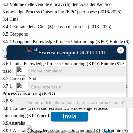
8.3 Volume delle vendite e ricavi ($) dell’Asia del Pacifico
Knowledge Process Outsourcing (KPO) per paese (2018-2025)
8.4 Cina
8.4.1 Entrate della Cina ($) e tasso di crescita (2018-2025)
8,5 Giappone
8.5.1 Giappone Knowledge Process Outsourcing (KPO) Entrate ($)
e tasso di crescita (2018-2025)
×
Scarica esempio GRATUITO
8.6 India
8.6.1 India Knowledge Process Outsourcing (KPO) Entrate ($) e
tasso di crescita (2018-2025)
8.7 Corea del Sud
8.7.1 Entrate ($) e tasso di crescita della Corea del Sud Knowledge
Process Outsourcing (KPO)
8.8 Sud-est asiatico
8.8.1 Entrate ($) del sud-est asiatico Knowledge Process
Outsourcing (KPO) per Paese (2018-2025)
Invia
8.9Australia
8.9.1 Australia Knowledge Process Outsourcing (KPO) Entrate ($)
Garantiamo la completa riservatezza dei tuoi dati personali.
Privacy