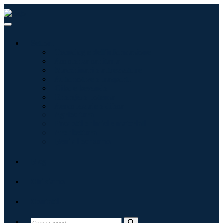
Settori
Tecnologie dell'informazione
Assistenza sanitaria
Macchinari e attrezzature
Automotive e trasporti
Cibo e bevande
Energia e potenza
Aerospaziale e difesa
Agricoltura
Prodotti chimici e materiali
Architettura
Beni di consumo
Blog
Chi siamo
Contatti