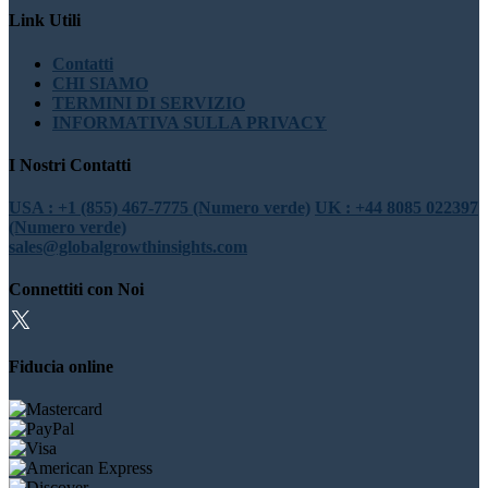
Link Utili
Contatti
CHI SIAMO
TERMINI DI SERVIZIO
INFORMATIVA SULLA PRIVACY
I Nostri Contatti
USA : +1 (855) 467-7775 (Numero verde)
UK : +44 8085 022397
(Numero verde)
sales@globalgrowthinsights.com
Connettiti con Noi
Fiducia online