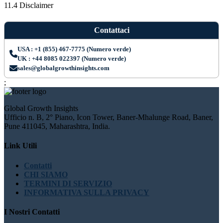
11.4 Disclaimer
Contattaci
USA : +1 (855) 467-7775 (Numero verde)
UK : +44 8085 022397 (Numero verde)
sales@globalgrowthinsights.com
;
Global Growth Insights
Ufficio n. B, 2° Piano, Icon Tower, Baner-Mhalunge Road, Baner,
Pune 411045, Maharashtra, India.
Link Utili
Contatti
CHI SIAMO
TERMINI DI SERVIZIO
INFORMATIVA SULLA PRIVACY
I Nostri Contatti