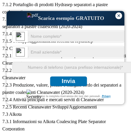
7.1.2 Portafoglio di prodotti Hydrasep separatori a piastre
coalescenti
×
Scarica esempio GRATUITO
7.1.3 Produzione, valore, prezzo e margine lordo di Hydrasep
separatori a piastre coalescenti (2020-2024)
7.1.4 Attività principali e mercati serviti di Hydrasep
7.1.5 Sviluppi/aggiornamenti recenti di Hydrasep
7.2 Cleanawater
7.2.1 Informazioni sulla società per i separatori a piastre coalescenti
Cleanawater
7.2.2 Portafoglio di prodotti dei separatori a piastre coalescenti
Cleanawater
Invia
7.2.3 Produzione, valore, prezzo e margine lordo dei separatori a
piastre coalescenti Cleanawater (2020-2024)
Garantiamo la completa riservatezza dei tuoi dati personali.
Privacy
7.2.4 Attività principali e mercati serviti di Cleanawater
7.2.5 Recenti Cleanawater Sviluppi/Aggiornamenti
7.3 Alkota
7.3.1 Informazioni su Alkota Coalescing Plate Separator
Corporation