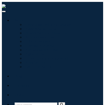
Settori
Tecnologie dell'informazione
Assistenza sanitaria
Macchinari e attrezzature
Automotive e trasporti
Cibo e bevande
Energia e potenza
Aerospaziale e difesa
Agricoltura
Prodotti chimici e materiali
Architettura
Beni di consumo
Blog
Chi siamo
Contatti