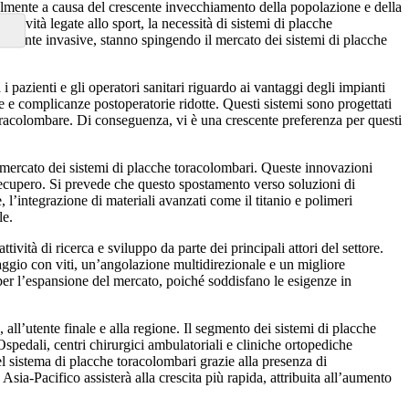
palmente a causa del crescente invecchiamento della popolazione e della
ttività legate allo sport, la necessità di sistemi di placche
imamente invasive, stanno spingendo il mercato dei sistemi di placche
 pazienti e gli operatori sanitari riguardo ai vantaggi degli impianti
ate e complicanze postoperatorie ridotte. Questi sistemi sono progettati
 toracolombare. Di conseguenza, vi è una crescente preferenza per questi
ul mercato dei sistemi di placche toracolombari. Queste innovazioni
i recupero. Si prevede che questo spostamento verso soluzioni di
l’integrazione di materiali avanzati come il titanio e polimeri
le.
ività di ricerca e sviluppo da parte dei principali attori del settore.
saggio con viti, un’angolazione multidirezionale e un migliore
per l’espansione del mercato, poiché soddisfano le esigenze in
 all’utente finale e alla regione. Il segmento dei sistemi di placche
Ospedali, centri chirurgici ambulatoriali e cliniche ortopediche
el sistema di placche toracolombari grazie alla presenza di
Asia-Pacifico assisterà alla crescita più rapida, attribuita all’aumento