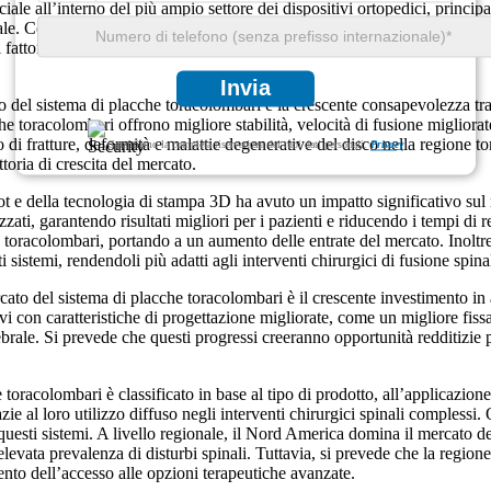
le all’interno del più ampio settore dei dispositivi ortopedici, princi
. Con un aumento costante delle lesioni spinali derivanti da incidenti e a
ti fattori, combinati con la rapida adozione di tecniche chirurgiche min
Invia
to del sistema di placche toracolombari è la crescente consapevolezza tra i
cche toracolombari offrono migliore stabilità, velocità di fusione miglior
nto di fratture, deformità e malattie degenerative del disco nella regione
Garantiamo la completa riservatezza dei tuoi dati personali.
Privacy
ttoria di crescita del mercato.
 robot e della tecnologia di stampa 3D ha avuto un impatto significativo s
zzati, garantendo risultati migliori per i pazienti e riducendo i tempi d
toracolombari, portando a un aumento delle entrate del mercato. Inoltre, 
i sistemi, rendendoli più adatti agli interventi chirurgici di fusione spina
ato del sistema di placche toracolombari è il crescente investimento in att
vi con caratteristiche di progettazione migliorate, come un migliore fis
ebrale. Si prevede che questi progressi creeranno opportunità redditizie 
oracolombari è classificato in base al tipo di prodotto, all’applicazione,
ie al loro utilizzo diffuso negli interventi chirurgici spinali complessi. 
 questi sistemi. A livello regionale, il Nord America domina il mercato d
elevata prevalenza di disturbi spinali. Tuttavia, si prevede che la regione 
ento dell’accesso alle opzioni terapeutiche avanzate.