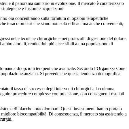
tivi e il panorama sanitario in evoluzione. Il mercato è caratterizzato
trategiche e fusioni e acquisizioni.
tanno ora concentrando sulla fornitura di opzioni terapeutiche
cche toracolombari che siano non solo efficaci ma anche convenienti,
gressi nelle tecniche chirurgiche e nei protocolli di gestione del dolore.
 ambulatoriali, rendendoli più accessibili a una popolazione di
 la domanda di opzioni terapeutiche avanzate. Secondo l’Organizzazione
 la popolazione anziana. Si prevede che questa tendenza demografica
ato il tasso di successo degli interventi chirurgici alla colonna
eseguire procedure complesse con precisione, con conseguenti risultati
l sistema di placche toracolombari. Questi investimenti hanno portato
a migliore biocompatibilità. Di conseguenza, il mercato sta assistendo a
rurghi.