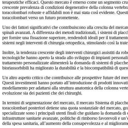
terapeutiche efficaci. Questo mercato è emerso come un segmento crucia
crescente prevalenza di condizioni degenerative della colonna vertebrale
toracolombari robuste e affidabili non è mai stata così evidente. Ques
toracolombari verso un futuro promettente.
Uno dei fattori significativi che contribuiscono alla crescita del merca
spinali avanzati. A differenza dei metodi tradizionali, i sistemi di pla
per fornire una fissazione superiore, rendendoli ideali per il trattame
sistemi negli interventi di chirurgia ortopedica, stimolando così la traie
Inoltre, la tendenza crescente degli interventi chirurgici assistiti da
tecnologiche hanno aperto la strada allo sviluppo di impianti personali
trattamento personalizzate alimenterà la domanda di sistemi di placche 
bioriassorbibili ha migliorato la durabilità e la biocompatibilità di quest
Un altro aspetto critico che contribuisce alle prospettive future del merc
Questi investimenti hanno portato all’introduzione di prodotti innovati
modellamento per adattarsi alla struttura anatomica della colonna vert
evoluzione sia dei pazienti che dei chirurghi.
In termini di segmentazione del mercato, il mercato Sistema di placche t
toracolombari posteriori detiene una quota sostanziale del mercato, graz
specializzate sono i principali utenti finali che guidano la domanda di
infrastrutture sanitarie avanzate, politiche di rimborso favorevoli e un’
della spesa sanitaria, all’aumento della consapevolezza e al miglioram