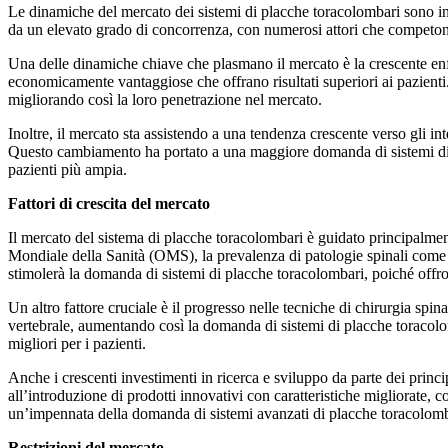
Le dinamiche del mercato dei sistemi di placche toracolombari sono influ
da un elevato grado di concorrenza, con numerosi attori che competono 
Una delle dinamiche chiave che plasmano il mercato è la crescente enfasi
economicamente vantaggiose che offrano risultati superiori ai pazient
migliorando così la loro penetrazione nel mercato.
Inoltre, il mercato sta assistendo a una tendenza crescente verso gli int
Questo cambiamento ha portato a una maggiore domanda di sistemi di pl
pazienti più ampia.
Fattori di crescita del mercato
Il mercato del sistema di placche toracolombari è guidato principalme
Mondiale della Sanità (OMS), la prevalenza di patologie spinali come e
stimolerà la domanda di sistemi di placche toracolombari, poiché offron
Un altro fattore cruciale è il progresso nelle tecniche di chirurgia sp
vertebrale, aumentando così la domanda di sistemi di placche toracolomb
migliori per i pazienti.
Anche i crescenti investimenti in ricerca e sviluppo da parte dei princ
all’introduzione di prodotti innovativi con caratteristiche migliorate,
un’impennata della domanda di sistemi avanzati di placche toracolomba
Restrizioni del mercato