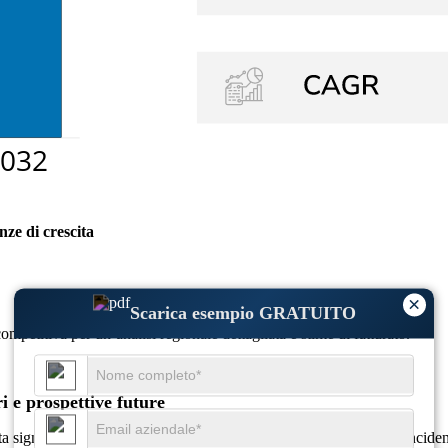
nze di crescita
×
Scarica esempio GRATUITO
competitiva
per un’analisi regionale dettagliata e stime di fatturato.
i e prospettive future
 significativa, guidata dai progressi tecnologici, dalla crescente incide