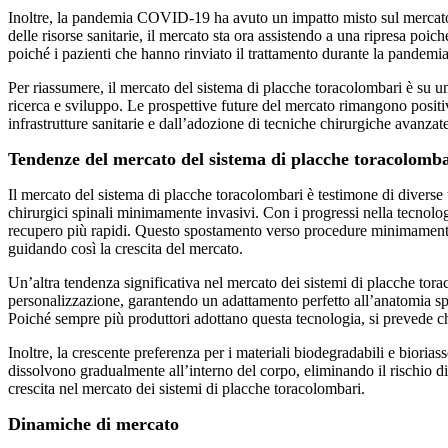
Inoltre, la pandemia COVID-19 ha avuto un impatto misto sul mercato del
delle risorse sanitarie, il mercato sta ora assistendo a una ripresa poi
poiché i pazienti che hanno rinviato il trattamento durante la pandemia
Per riassumere, il mercato del sistema di placche toracolombari è su un 
ricerca e sviluppo. Le prospettive future del mercato rimangono posit
infrastrutture sanitarie e dall’adozione di tecniche chirurgiche avanzate
Tendenze del mercato del sistema di placche toracolomba
Il mercato del sistema di placche toracolombari è testimone di diverse
chirurgici spinali minimamente invasivi. Con i progressi nella tecnolog
recupero più rapidi. Questo spostamento verso procedure minimamente i
guidando così la crescita del mercato.
Un’altra tendenza significativa nel mercato dei sistemi di placche tor
personalizzazione, garantendo un adattamento perfetto all’anatomia spi
Poiché sempre più produttori adottano questa tecnologia, si prevede ch
Inoltre, la crescente preferenza per i materiali biodegradabili e biorias
dissolvono gradualmente all’interno del corpo, eliminando il rischio d
crescita nel mercato dei sistemi di placche toracolombari.
Dinamiche di mercato