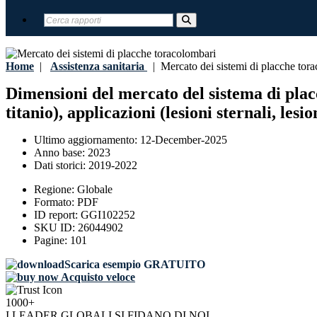
Home
|
Assistenza sanitaria
|
Mercato dei sistemi di placche tor
Dimensioni del mercato del sistema di placc
titanio), applicazioni (lesioni sternali, lesi
Ultimo aggiornamento:
12-December-2025
Anno base:
2023
Dati storici:
2019-2022
Regione:
Globale
Formato:
PDF
ID report:
GGI102252
SKU ID:
26044902
Pagine:
101
Scarica esempio GRATUITO
Acquisto veloce
1000+
I LEADER GLOBALI SI FIDANO DI NOI