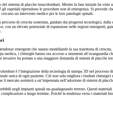
 sistema di placche toracolombari. Mentre la fase iniziale ha visto un c
ché gli ospedali riprendono le procedure non di emergenza. Si prevede che
 cercano un intervento medico per le loro patologie spinali.
percorso di crescita sostenuta, guidato dai progressi tecnologici, dalla c
ive, con un elevato potenziale di espansione nelle regioni emergenti, gu
.
ri
 tendenze emergenti che stanno modellando la sua traiettoria di crescita
ia medica, i chirurghi hanno ora accesso a strumenti all’avanguardia che
nvasive ha portato a una maggiore domanda di sistemi di placche toracol
acolombari è l’integrazione della tecnologia di stampa 3D nel processo di
nale unica di ogni paziente. Ciò non solo migliora i risultati chirurgici
e il mercato assisterà a un’impennata nell’adozione di sistemi di placc
sorbibili negli impianti spinali sta guadagnando terreno. Questi materiali
i complicazioni a lungo termine. Poiché la tendenza verso i materiali bi