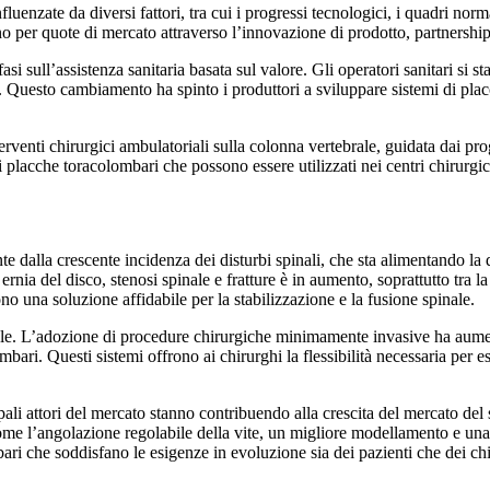
enzate da diversi fattori, tra cui i progressi tecnologici, i quadri norma
per quote di mercato attraverso l’innovazione di prodotto, partnership s
 sull’assistenza sanitaria basata sul valore. Gli operatori sanitari si s
i. Questo cambiamento ha spinto i produttori a sviluppare sistemi di pla
erventi chirurgici ambulatoriali sulla colonna vertebrale, guidata dai pro
acche toracolombari che possono essere utilizzati nei centri chirurgici
nte dalla crescente incidenza dei disturbi spinali, che sta alimentando
rnia del disco, stenosi spinale e fratture è in aumento, soprattutto tra
o una soluzione affidabile per la stabilizzazione e la fusione spinale.
inale. L’adozione di procedure chirurgiche minimamente invasive ha aument
ari. Questi sistemi offrono ai chirurghi la flessibilità necessaria per 
ipali attori del mercato stanno contribuendo alla crescita del mercato de
 come l’angolazione regolabile della vite, un migliore modellamento e un
ri che soddisfano le esigenze in evoluzione sia dei pazienti che dei chi