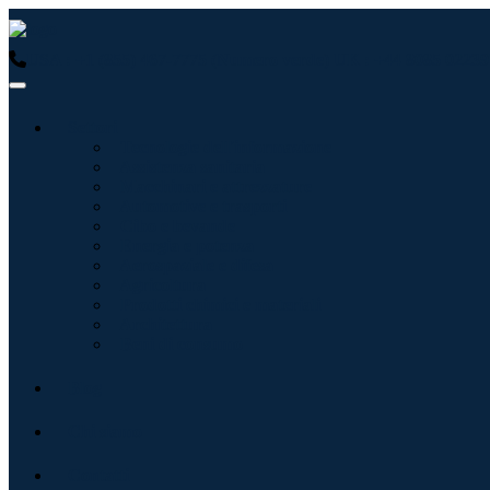
USA : +1 (855) 467-7775 (Numero verde)
UK : +44 8085 02239
Settori
Tecnologie dell'informazione
Assistenza sanitaria
Macchinari e attrezzature
Automotive e trasporti
Cibo e bevande
Energia e potenza
Aerospaziale e difesa
Agricoltura
Prodotti chimici e materiali
Architettura
Beni di consumo
Blog
Chi siamo
Contatti