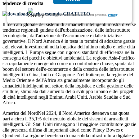
tendenze di crescita
Scarica esempio GRATUITO
Garantiamo la completa riservatezza dei tuoi dati personali.
Privacy
Il mercato globale dei sistemi di armadietti intelligenti mostra diverse
tendenze regionali guidate dall'urbanizzazione, dalle infrastrutture
tecnologiche, dall'adozione dell'e-commerce e dalle iniziative
governative. Il Nord America è in testa in termini di adozione grazie
agli elevati investimenti nella logistica dell'ultimo miglio e nelle città
intelligenti. L'Europa segue con rigorosi standard di efficienza nella
consegna dei pacchi e obiettivi ambientali. La regione Asia-Pacifico
sta rapidamente emergendo come un contributore chiave, spinta dal
boom del settore dell'e-commerce e dalla crescita delle infrastrutture
intelligenti in Cina, India e Giappone. Nel frattempo, la regione del
Medio Oriente e dell'Africa sta gradualmente incorporando gli
armadietti intelligenti nei settori della logistica e della gestione delle
strutture, stimolata dall'aumento dello sviluppo urbano e dei progetti
di città intelligenti negli Emirati Arabi Uniti, Arabia Saudita e Sud
Africa.
America del NordNel 2024, il Nord America deteneva una quota
pari a circa il 35,1% del mercato globale dei sistemi di armadietti
intelligenti. Gli Stati Uniti rimangono il maggiore contributore grazie
alla presenza diffusa di importanti attori come Pitney Bowes e
Quadient. La regione beneficia di una solida infrastruttura digitale e