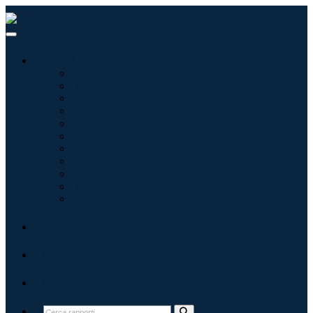
Settori
Tecnologie dell'informazione
Assistenza sanitaria
Macchinari e attrezzature
Automotive e trasporti
Cibo e bevande
Energia e potenza
Aerospaziale e difesa
Agricoltura
Prodotti chimici e materiali
Architettura
Beni di consumo
Blog
Chi siamo
Contatti