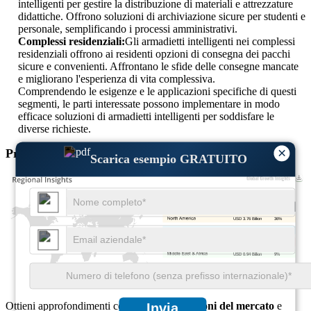
intelligenti per gestire la distribuzione di materiali e attrezzature
didattiche. Offrono soluzioni di archiviazione sicure per studenti e
personale, semplificando i processi amministrativi.
Complessi residenziali:
Gli armadietti intelligenti nei complessi
residenziali offrono ai residenti opzioni di consegna dei pacchi
sicure e convenienti. Affrontano le sfide delle consegne mancate
e migliorano l'esperienza di vita complessiva.
Comprendendo le esigenze e le applicazioni specifiche di questi
segmenti, le parti interessate possono implementare in modo
efficace soluzioni di armadietti intelligenti per soddisfare le
diverse richieste.
×
Prospettive regionali del sistema Smart Locker
Scarica esempio GRATUITO
USD 3.76 Billion
36%
USD 2.51 Billion
24%
USD 3.24 Billion
31%
USD 0.94 Billion
9%
Ottieni approfondimenti completi su
dimensioni del mercato
e
Invia