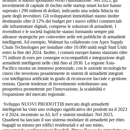
strutture si stanno spostando verso l'automazione. Nel 2023, gli
investimenti di capitale di rischio nelle startup smart locker hanno
superato i 290 milioni di dollari, indicando una solida fiducia da
parte degli investitori. Gli sviluppatori immobiliari stanno inoltre
destinando oltre il 12% dei budget per i nuovi edifici commerciali
alle infrastrutture digitali, comprese le soluzioni di armadietti. I
rivenditori e le società logistiche stanno formando sempre più
alleanze strategiche per coinvestire nelle reti pubbliche di armadietti
intelligenti. Ad esempio, Walmart ha collaborato con Apex Supply
Chain Technologies per installare oltre 10.000 unità negli Stati Uniti
entro la fine del 2024. Inoltre, i comuni europei hanno stanziato oltre
75 milioni di euro per consegne ecocompatibili e integrazione degli
armadietti intelligenti nelle città fino al 2030. La regione Asia-
Pacifico mostra un immenso potenziale, con le aziende tecnologiche
cinesi che investono pesantemente in sistemi di armadietti integrati
con intelligenza artificiale in grado di riconoscere facciale e gestione
remota. Queste tendenze di investimento sottolineano una
prospettiva promettente per l'innovazione, la scalabilità e
l'espansione del mercato regionale.
Sviluppo NUOVI PRODOTTIIl mercato degli armadietti
intelligenti ha visto uno sviluppo significativo dei prodotti tra il 2023
e il 2024, incentrato su AI, IoT e sistemi modulari. Nel 2023,
Quadient ha lanciato il suo sistema modulare di armadietti per ritiro
bagagli su misura per edifici residenziali e ad uso misto,