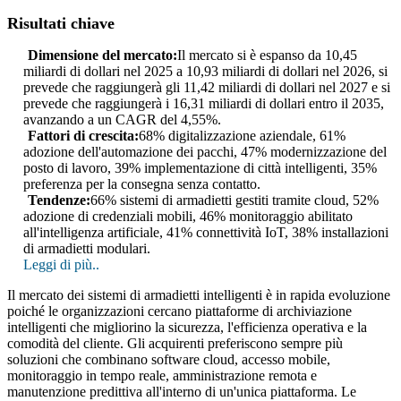
Risultati chiave
Dimensione del mercato:
Il mercato si è espanso da 10,45
miliardi di dollari nel 2025 a 10,93 miliardi di dollari nel 2026, si
prevede che raggiungerà gli 11,42 miliardi di dollari nel 2027 e si
prevede che raggiungerà i 16,31 miliardi di dollari entro il 2035,
avanzando a un CAGR del 4,55%.
Fattori di crescita:
68% digitalizzazione aziendale, 61%
adozione dell'automazione dei pacchi, 47% modernizzazione del
posto di lavoro, 39% implementazione di città intelligenti, 35%
preferenza per la consegna senza contatto.
Tendenze:
66% sistemi di armadietti gestiti tramite cloud, 52%
adozione di credenziali mobili, 46% monitoraggio abilitato
all'intelligenza artificiale, 41% connettività IoT, 38% installazioni
di armadietti modulari.
Leggi di più..
Il mercato dei sistemi di armadietti intelligenti è in rapida evoluzione
poiché le organizzazioni cercano piattaforme di archiviazione
intelligenti che migliorino la sicurezza, l'efficienza operativa e la
comodità del cliente. Gli acquirenti preferiscono sempre più
soluzioni che combinano software cloud, accesso mobile,
monitoraggio in tempo reale, amministrazione remota e
manutenzione predittiva all'interno di un'unica piattaforma. Le