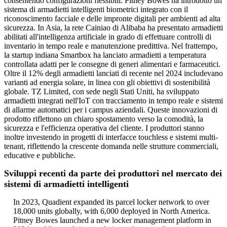
consentendo configurazioni flessibili. Pitney Bowes ha introdotto un
sistema di armadietti intelligenti biometrici integrato con il
riconoscimento facciale e delle impronte digitali per ambienti ad alta
sicurezza. In Asia, la rete Cainiao di Alibaba ha presentato armadietti
abilitati all'intelligenza artificiale in grado di effettuare controlli di
inventario in tempo reale e manutenzione predittiva. Nel frattempo,
la startup indiana Smartbox ha lanciato armadietti a temperatura
controllata adatti per le consegne di generi alimentari e farmaceutici.
Oltre il 12% degli armadietti lanciati di recente nel 2024 includevano
varianti ad energia solare, in linea con gli obiettivi di sostenibilità
globale. TZ Limited, con sede negli Stati Uniti, ha sviluppato
armadietti integrati nell'IoT con tracciamento in tempo reale e sistemi
di allarme automatici per i campus aziendali. Queste innovazioni di
prodotto riflettono un chiaro spostamento verso la comodità, la
sicurezza e l'efficienza operativa del cliente. I produttori stanno
inoltre investendo in progetti di interfacce touchless e sistemi multi-
tenant, riflettendo la crescente domanda nelle strutture commerciali,
educative e pubbliche.
Sviluppi recenti da parte dei produttori nel mercato dei
sistemi di armadietti intelligenti
In 2023, Quadient expanded its parcel locker network to over
18,000 units globally, with 6,000 deployed in North America.
Pitney Bowes launched a new locker management platform in