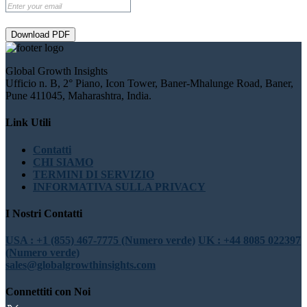
Download PDF
Global Growth Insights
Ufficio n. B, 2° Piano, Icon Tower, Baner-Mhalunge Road, Baner,
Pune 411045, Maharashtra, India.
Link Utili
Contatti
CHI SIAMO
TERMINI DI SERVIZIO
INFORMATIVA SULLA PRIVACY
I Nostri Contatti
USA : +1 (855) 467-7775 (Numero verde)
UK : +44 8085 022397
(Numero verde)
sales@globalgrowthinsights.com
Connettiti con Noi