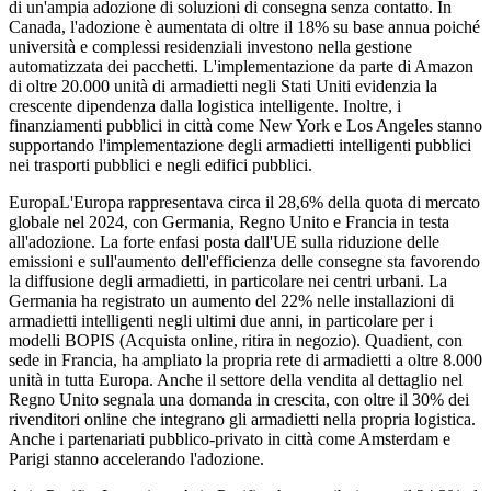
di un'ampia adozione di soluzioni di consegna senza contatto. In
Canada, l'adozione è aumentata di oltre il 18% su base annua poiché
università e complessi residenziali investono nella gestione
automatizzata dei pacchetti. L'implementazione da parte di Amazon
di oltre 20.000 unità di armadietti negli Stati Uniti evidenzia la
crescente dipendenza dalla logistica intelligente. Inoltre, i
finanziamenti pubblici in città come New York e Los Angeles stanno
supportando l'implementazione degli armadietti intelligenti pubblici
nei trasporti pubblici e negli edifici pubblici.
EuropaL'Europa rappresentava circa il 28,6% della quota di mercato
globale nel 2024, con Germania, Regno Unito e Francia in testa
all'adozione. La forte enfasi posta dall'UE sulla riduzione delle
emissioni e sull'aumento dell'efficienza delle consegne sta favorendo
la diffusione degli armadietti, in particolare nei centri urbani. La
Germania ha registrato un aumento del 22% nelle installazioni di
armadietti intelligenti negli ultimi due anni, in particolare per i
modelli BOPIS (Acquista online, ritira in negozio). Quadient, con
sede in Francia, ha ampliato la propria rete di armadietti a oltre 8.000
unità in tutta Europa. Anche il settore della vendita al dettaglio nel
Regno Unito segnala una domanda in crescita, con oltre il 30% dei
rivenditori online che integrano gli armadietti nella propria logistica.
Anche i partenariati pubblico-privato in città come Amsterdam e
Parigi stanno accelerando l'adozione.