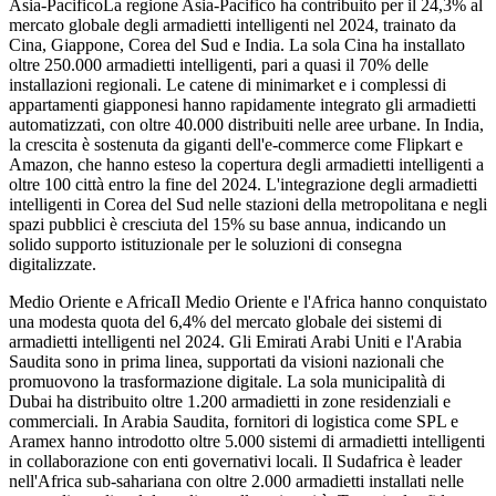
Asia-PacificoLa regione Asia-Pacifico ha contribuito per il 24,3% al
mercato globale degli armadietti intelligenti nel 2024, trainato da
Cina, Giappone, Corea del Sud e India. La sola Cina ha installato
oltre 250.000 armadietti intelligenti, pari a quasi il 70% delle
installazioni regionali. Le catene di minimarket e i complessi di
appartamenti giapponesi hanno rapidamente integrato gli armadietti
automatizzati, con oltre 40.000 distribuiti nelle aree urbane. In India,
la crescita è sostenuta da giganti dell'e-commerce come Flipkart e
Amazon, che hanno esteso la copertura degli armadietti intelligenti a
oltre 100 città entro la fine del 2024. L'integrazione degli armadietti
intelligenti in Corea del Sud nelle stazioni della metropolitana e negli
spazi pubblici è cresciuta del 15% su base annua, indicando un
solido supporto istituzionale per le soluzioni di consegna
digitalizzate.
Medio Oriente e AfricaIl Medio Oriente e l'Africa hanno conquistato
una modesta quota del 6,4% del mercato globale dei sistemi di
armadietti intelligenti nel 2024. Gli Emirati Arabi Uniti e l'Arabia
Saudita sono in prima linea, supportati da visioni nazionali che
promuovono la trasformazione digitale. La sola municipalità di
Dubai ha distribuito oltre 1.200 armadietti in zone residenziali e
commerciali. In Arabia Saudita, fornitori di logistica come SPL e
Aramex hanno introdotto oltre 5.000 sistemi di armadietti intelligenti
in collaborazione con enti governativi locali. Il Sudafrica è leader
nell'Africa sub-sahariana con oltre 2.000 armadietti installati nelle