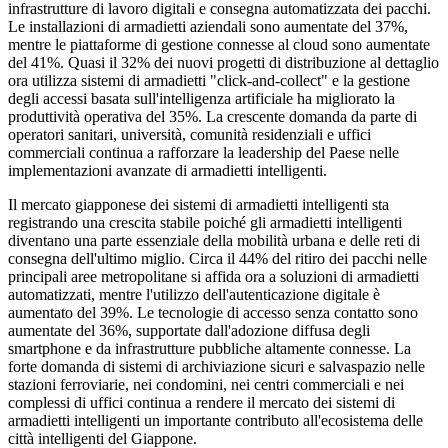
infrastrutture di lavoro digitali e consegna automatizzata dei pacchi.
Le installazioni di armadietti aziendali sono aumentate del 37%,
mentre le piattaforme di gestione connesse al cloud sono aumentate
del 41%. Quasi il 32% dei nuovi progetti di distribuzione al dettaglio
ora utilizza sistemi di armadietti "click-and-collect" e la gestione
degli accessi basata sull'intelligenza artificiale ha migliorato la
produttività operativa del 35%. La crescente domanda da parte di
operatori sanitari, università, comunità residenziali e uffici
commerciali continua a rafforzare la leadership del Paese nelle
implementazioni avanzate di armadietti intelligenti.
Il mercato giapponese dei sistemi di armadietti intelligenti sta
registrando una crescita stabile poiché gli armadietti intelligenti
diventano una parte essenziale della mobilità urbana e delle reti di
consegna dell'ultimo miglio. Circa il 44% del ritiro dei pacchi nelle
principali aree metropolitane si affida ora a soluzioni di armadietti
automatizzati, mentre l'utilizzo dell'autenticazione digitale è
aumentato del 39%. Le tecnologie di accesso senza contatto sono
aumentate del 36%, supportate dall'adozione diffusa degli
smartphone e da infrastrutture pubbliche altamente connesse. La
forte domanda di sistemi di archiviazione sicuri e salvaspazio nelle
stazioni ferroviarie, nei condomini, nei centri commerciali e nei
complessi di uffici continua a rendere il mercato dei sistemi di
armadietti intelligenti un importante contributo all'ecosistema delle
città intelligenti del Giappone.