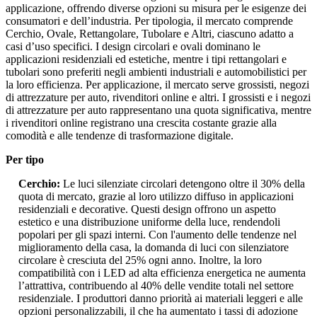
applicazione, offrendo diverse opzioni su misura per le esigenze dei
consumatori e dell’industria. Per tipologia, il mercato comprende
Cerchio, Ovale, Rettangolare, Tubolare e Altri, ciascuno adatto a
casi d’uso specifici. I design circolari e ovali dominano le
applicazioni residenziali ed estetiche, mentre i tipi rettangolari e
tubolari sono preferiti negli ambienti industriali e automobilistici per
la loro efficienza. Per applicazione, il mercato serve grossisti, negozi
di attrezzature per auto, rivenditori online e altri. I grossisti e i negozi
di attrezzature per auto rappresentano una quota significativa, mentre
i rivenditori online registrano una crescita costante grazie alla
comodità e alle tendenze di trasformazione digitale.
Per tipo
Cerchio:
Le luci silenziate circolari detengono oltre il 30% della
quota di mercato, grazie al loro utilizzo diffuso in applicazioni
residenziali e decorative. Questi design offrono un aspetto
estetico e una distribuzione uniforme della luce, rendendoli
popolari per gli spazi interni. Con l'aumento delle tendenze nel
miglioramento della casa, la domanda di luci con silenziatore
circolare è cresciuta del 25% ogni anno. Inoltre, la loro
compatibilità con i LED ad alta efficienza energetica ne aumenta
l’attrattiva, contribuendo al 40% delle vendite totali nel settore
residenziale. I produttori danno priorità ai materiali leggeri e alle
opzioni personalizzabili, il che ha aumentato i tassi di adozione