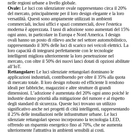
nelle regioni urbane a livello globale.
Ovale:
Le luci con silenziatore ovale rappresentano circa il 20%
del mercato, principalmente per il loro design elegante e la loro
versatilità. Questi sono ampiamente utilizzati in ambienti
commerciali, inclusi uffici e spazi commerciali, dove l'estetica
moderna è apprezzata. I tassi di adozione sono aumentati del 15%
ogni anno, in particolare in Europa e Nord America. I design
ovali hanno un posto di rilievo anche nel settore automobilistico,
rappresentando il 30% delle luci di scarico nei veicoli elettrici. La
loro capacità di integrarsi perfettamente con le tecnologie
intelligenti migliora ulteriormente la loro penetrazione nel
mercato, con oltre il 50% dei nuovi lanci dotati di opzioni abilitate
all’IoT.
Rettangolare:
Le luci silenziate rettangolari dominano le
applicazioni industriali, contribuendo per oltre il 35% alla quota
di mercato totale. Il loro design robusto ed efficiente li rendono
ideali per fabbriche, magazzini e altre strutture di grandi
dimensioni. L’adozione è aumentata del 20% ogni anno poiché le
industrie danno priorità alla mitigazione del rumore e al rispetto
degli standard di sicurezza. Queste luci trovano un utilizzo
significativo anche nei progetti di città intelligenti, rappresentando
il 25% delle installazioni nelle infrastrutture urbane. Le luci
silenziate rettangolari spesso incorporano la tecnologia LED,
offrendo un risparmio energetico fino al 70%, che ne aumenta
ulteriormente l'attrattiva in ambienti sensibili ai costi.