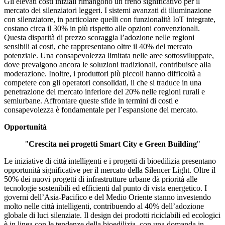
Gli elevati costi iniziali rimangono un freno significativo per il
mercato dei silenziatori leggeri. I sistemi avanzati di illuminazione
con silenziatore, in particolare quelli con funzionalità IoT integrate,
costano circa il 30% in più rispetto alle opzioni convenzionali.
Questa disparità di prezzo scoraggia l’adozione nelle regioni
sensibili ai costi, che rappresentano oltre il 40% del mercato
potenziale. Una consapevolezza limitata nelle aree sottosviluppate,
dove prevalgono ancora le soluzioni tradizionali, contribuisce alla
moderazione. Inoltre, i produttori più piccoli hanno difficoltà a
competere con gli operatori consolidati, il che si traduce in una
penetrazione del mercato inferiore del 20% nelle regioni rurali e
semiurbane. Affrontare queste sfide in termini di costi e
consapevolezza è fondamentale per l’espansione del mercato.
Opportunità
"
Crescita nei progetti Smart City e Green Building
"
Le iniziative di città intelligenti e i progetti di bioedilizia presentano
opportunità significative per il mercato della Silencer Light. Oltre il
50% dei nuovi progetti di infrastrutture urbane dà priorità alle
tecnologie sostenibili ed efficienti dal punto di vista energetico. I
governi dell’Asia-Pacifico e del Medio Oriente stanno investendo
molto nelle città intelligenti, contribuendo al 40% dell’adozione
globale di luci silenziate. Il design dei prodotti riciclabili ed ecologici
è in linea con le tendenze della bioedilizia, con una domanda in