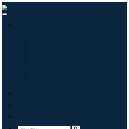
Settori
Tecnologie dell'informazione
Assistenza sanitaria
Macchinari e attrezzature
Automotive e trasporti
Cibo e bevande
Energia e potenza
Aerospaziale e difesa
Agricoltura
Prodotti chimici e materiali
Architettura
Beni di consumo
Blog
Chi siamo
Contatti