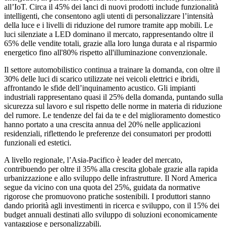
all’IoT. Circa il 45% dei lanci di nuovi prodotti include funzionalità
intelligenti, che consentono agli utenti di personalizzare l’intensità
della luce e i livelli di riduzione del rumore tramite app mobili. Le
luci silenziate a LED dominano il mercato, rappresentando oltre il
65% delle vendite totali, grazie alla loro lunga durata e al risparmio
energetico fino all'80% rispetto all'illuminazione convenzionale.
Il settore automobilistico continua a trainare la domanda, con oltre il
30% delle luci di scarico utilizzate nei veicoli elettrici e ibridi,
affrontando le sfide dell’inquinamento acustico. Gli impianti
industriali rappresentano quasi il 25% della domanda, puntando sulla
sicurezza sul lavoro e sul rispetto delle norme in materia di riduzione
del rumore. Le tendenze del fai da te e del miglioramento domestico
hanno portato a una crescita annua del 20% nelle applicazioni
residenziali, riflettendo le preferenze dei consumatori per prodotti
funzionali ed estetici.
A livello regionale, l’Asia-Pacifico è leader del mercato,
contribuendo per oltre il 35% alla crescita globale grazie alla rapida
urbanizzazione e allo sviluppo delle infrastrutture. Il Nord America
segue da vicino con una quota del 25%, guidata da normative
rigorose che promuovono pratiche sostenibili. I produttori stanno
dando priorità agli investimenti in ricerca e sviluppo, con il 15% dei
budget annuali destinati allo sviluppo di soluzioni economicamente
vantaggiose e personalizzabili.