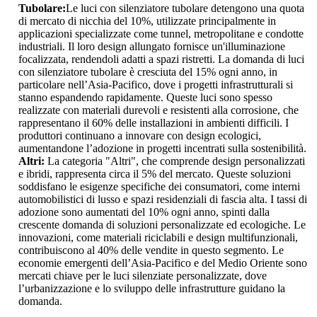
Tubolare:
Le luci con silenziatore tubolare detengono una quota
di mercato di nicchia del 10%, utilizzate principalmente in
applicazioni specializzate come tunnel, metropolitane e condotte
industriali. Il loro design allungato fornisce un'illuminazione
focalizzata, rendendoli adatti a spazi ristretti. La domanda di luci
con silenziatore tubolare è cresciuta del 15% ogni anno, in
particolare nell’Asia-Pacifico, dove i progetti infrastrutturali si
stanno espandendo rapidamente. Queste luci sono spesso
realizzate con materiali durevoli e resistenti alla corrosione, che
rappresentano il 60% delle installazioni in ambienti difficili. I
produttori continuano a innovare con design ecologici,
aumentandone l’adozione in progetti incentrati sulla sostenibilità.
Altri:
La categoria "Altri", che comprende design personalizzati
e ibridi, rappresenta circa il 5% del mercato. Queste soluzioni
soddisfano le esigenze specifiche dei consumatori, come interni
automobilistici di lusso e spazi residenziali di fascia alta. I tassi di
adozione sono aumentati del 10% ogni anno, spinti dalla
crescente domanda di soluzioni personalizzate ed ecologiche. Le
innovazioni, come materiali riciclabili e design multifunzionali,
contribuiscono al 40% delle vendite in questo segmento. Le
economie emergenti dell’Asia-Pacifico e del Medio Oriente sono
mercati chiave per le luci silenziate personalizzate, dove
l’urbanizzazione e lo sviluppo delle infrastrutture guidano la
domanda.