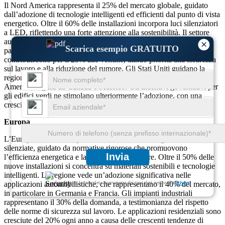
Il Nord America rappresenta il 25% del mercato globale, guidato
dall’adozione di tecnologie intelligenti ed efficienti dal punto di vista
energetico. Oltre il 60% delle installazioni incorpora luci silenziatori
a LED, riflettendo una forte attenzione alla sostenibilità. Il settore
automobilistico rappresenta il 30% della domanda regionale, in
×
Scarica esempio GRATUITO
particolare per i veicoli elettrici. Inoltre, gli impianti industriali
contribuiscono per il 25% alle vendite, dando priorità alla sicurezza
sul lavoro e alla riduzione del rumore. Gli Stati Uniti guidano la
regione, rappresentando oltre il 70% delle vendite del Nord
America, seguiti da Canada e Messico. Gli incentivi governativi per
gli edifici verdi ne stimolano ulteriormente l’adozione, con una
crescita annua superiore al 15%.
Europa
L’Europa detiene una quota del 20% del mercato globale delle luci
silenziate, guidato da normative rigorose che promuovono
Invia
l’efficienza energetica e la riduzione del rumore. Oltre il 50% delle
nuove installazioni si concentra su materiali sostenibili e tecnologie
intelligenti. La regione vede un’adozione significativa nelle
Garantiamo la completa riservatezza dei tuoi dati personali.
Privacy
applicazioni automobilistiche, che rappresentano il 40% del mercato,
in particolare in Germania e Francia. Gli impianti industriali
rappresentano il 30% della domanda, a testimonianza del rispetto
delle norme di sicurezza sul lavoro. Le applicazioni residenziali sono
cresciute del 20% ogni anno a causa delle crescenti tendenze di