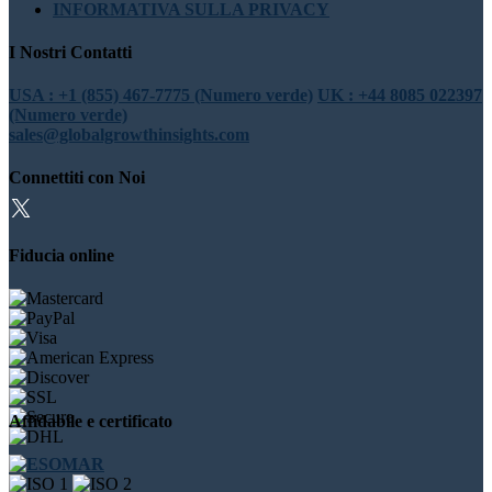
INFORMATIVA SULLA PRIVACY
I Nostri Contatti
USA : +1 (855) 467-7775 (Numero verde)
UK : +44 8085 022397
(Numero verde)
sales@globalgrowthinsights.com
Connettiti con Noi
Fiducia online
Affidabile e certificato