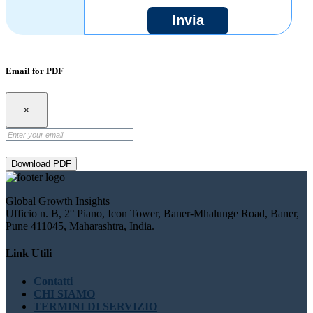
Invia
Email for PDF
×
Download PDF
Global Growth Insights
Ufficio n. B, 2° Piano, Icon Tower, Baner-Mhalunge Road, Baner,
Pune 411045, Maharashtra, India.
Link Utili
Contatti
CHI SIAMO
TERMINI DI SERVIZIO