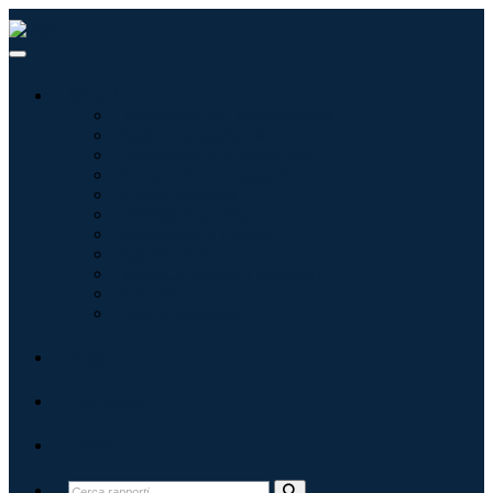
Settori
Tecnologie dell'informazione
Assistenza sanitaria
Macchinari e attrezzature
Automotive e trasporti
Cibo e bevande
Energia e potenza
Aerospaziale e difesa
Agricoltura
Prodotti chimici e materiali
Architettura
Beni di consumo
Blog
Chi siamo
Contatti