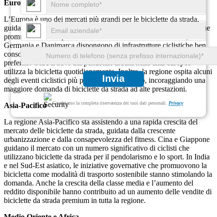
Europa
L’Europa è uno dei mercati più grandi per le biciclette da strada,
guidato da una forte cultura ciclistica e da iniziative governative che
promuovono il trasporto sostenibile. Paesi come Paesi Bassi,
Germania e Danimarca dispongono di infrastrutture ciclistiche ben
consolidate, che rendono la bicicletta da strada il mezzo di trasporto
preferito. Oltre il 35% dei pendolari urbani nelle città europee
utilizza la bicicletta quotidianamente. Inoltre, la regione ospita alcuni
Invia
degli eventi ciclistici più prestigiosi del mondo, incoraggiando una
maggiore domanda di biciclette da strada ad alte prestazioni.
Garantiamo la completa riservatezza dei tuoi dati personali.
Privacy
Asia-Pacifico
La regione Asia-Pacifico sta assistendo a una rapida crescita del
mercato delle biciclette da strada, guidata dalla crescente
urbanizzazione e dalla consapevolezza del fitness. Cina e Giappone
guidano il mercato con un numero significativo di ciclisti che
utilizzano biciclette da strada per il pendolarismo e lo sport. In India
e nel Sud-Est asiatico, le iniziative governative che promuovono la
bicicletta come modalità di trasporto sostenibile stanno stimolando la
domanda. Anche la crescita della classe media e l’aumento del
reddito disponibile hanno contribuito ad un aumento delle vendite di
biciclette da strada premium in tutta la regione.
Medio Oriente e Africa