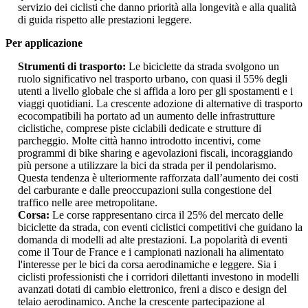
servizio dei ciclisti che danno priorità alla longevità e alla qualità
di guida rispetto alle prestazioni leggere.
Per applicazione
Strumenti di trasporto:
Le biciclette da strada svolgono un
ruolo significativo nel trasporto urbano, con quasi il 55% degli
utenti a livello globale che si affida a loro per gli spostamenti e i
viaggi quotidiani. La crescente adozione di alternative di trasporto
ecocompatibili ha portato ad un aumento delle infrastrutture
ciclistiche, comprese piste ciclabili dedicate e strutture di
parcheggio. Molte città hanno introdotto incentivi, come
programmi di bike sharing e agevolazioni fiscali, incoraggiando
più persone a utilizzare la bici da strada per il pendolarismo.
Questa tendenza è ulteriormente rafforzata dall’aumento dei costi
del carburante e dalle preoccupazioni sulla congestione del
traffico nelle aree metropolitane.
Corsa:
Le corse rappresentano circa il 25% del mercato delle
biciclette da strada, con eventi ciclistici competitivi che guidano la
domanda di modelli ad alte prestazioni. La popolarità di eventi
come il Tour de France e i campionati nazionali ha alimentato
l'interesse per le bici da corsa aerodinamiche e leggere. Sia i
ciclisti professionisti che i corridori dilettanti investono in modelli
avanzati dotati di cambio elettronico, freni a disco e design del
telaio aerodinamico. Anche la crescente partecipazione al