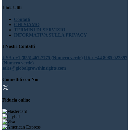
Link Utili
Contatti
CHI SIAMO
TERMINI DI SERVIZIO
INFORMATIVA SULLA PRIVACY
I Nostri Contatti
USA : +1 (855) 467-7775 (Numero verde)
UK : +44 8085 022397
(Numero verde)
sales@globalgrowthinsights.com
Connettiti con Noi
Fiducia online