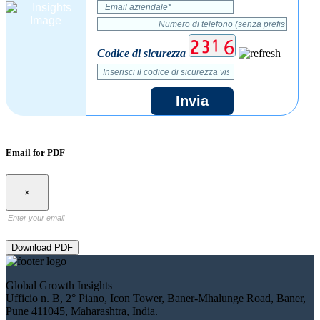
Codice di sicurezza
Invia
Email for PDF
×
Download PDF
Global Growth Insights
Ufficio n. B, 2° Piano, Icon Tower, Baner-Mhalunge Road, Baner,
Pune 411045, Maharashtra, India.