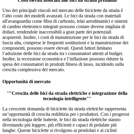
"
"Costi elevati associati alle bici da strada premium"
"
Uno dei principali vincoli nel mercato delle biciclette da strada è
l’alto costo dei modelli avanzati. Le bici da strada con materiali
all'avanguardia come fibra di carbonio, telai aerodinamici e sistemi
di cambio elettronico integrati possono costare diverse migliaia di
dollari, rendendole inaccessibili a gran parte dei potenziali
acquirenti. Inoltre, i costi di manutenzione per le bici da strada di
fascia alta, comprese le frequenti sostituzioni e la manutenzione dei
componenti, possono essere elevati. Questi fattori limitano
l’adozione delle bici da strada tra i consumatori attenti al budget.
Inoltre, la recessione economica e l’inflazione possono ridurre la
spesa dei consumatori in prodotti fitness di lusso, incidendo sulla
crescita complessiva del mercato.
Opportunità di mercato
"
"Crescita delle bici da strada elettriche e integrazione della
tecnologia intelligente"
"
La crescente domanda di biciclette da strada elettriche rappresenta
un’opportunità di crescita redditizia per i produttori. Con i progressi
nella tecnologia delle batterie, le bici da strada elettriche stanno
diventando più leggere, più efficienti e capaci di pedalate più
lunghe. Queste biciclette si rivolgono ai pendolari e ai ciclisti