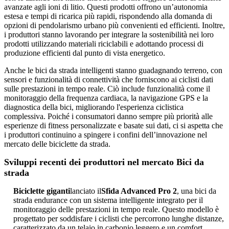
avanzate agli ioni di litio. Questi prodotti offrono un’autonomia
estesa e tempi di ricarica più rapidi, rispondendo alla domanda di
opzioni di pendolarismo urbano più convenienti ed efficienti. Inoltre,
i produttori stanno lavorando per integrare la sostenibilità nei loro
prodotti utilizzando materiali riciclabili e adottando processi di
produzione efficienti dal punto di vista energetico.
Anche le bici da strada intelligenti stanno guadagnando terreno, con
sensori e funzionalità di connettività che forniscono ai ciclisti dati
sulle prestazioni in tempo reale. Ciò include funzionalità come il
monitoraggio della frequenza cardiaca, la navigazione GPS e la
diagnostica della bici, migliorando l'esperienza ciclistica
complessiva. Poiché i consumatori danno sempre più priorità alle
esperienze di fitness personalizzate e basate sui dati, ci si aspetta che
i produttori continuino a spingere i confini dell’innovazione nel
mercato delle biciclette da strada.
Sviluppi recenti dei produttori nel mercato Bici da
strada
Biciclette giganti
lanciato il
Sfida Advanced Pro 2
, una bici da
strada endurance con un sistema intelligente integrato per il
monitoraggio delle prestazioni in tempo reale. Questo modello è
progettato per soddisfare i ciclisti che percorrono lunghe distanze,
caratterizzato da un telaio in carbonio leggero e un comfort