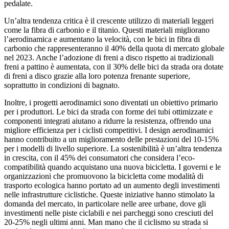
pedalate.
Un’altra tendenza critica è il crescente utilizzo di materiali leggeri
come la fibra di carbonio e il titanio. Questi materiali migliorano
l’aerodinamica e aumentano la velocità, con le bici in fibra di
carbonio che rappresenteranno il 40% della quota di mercato globale
nel 2023. Anche l’adozione di freni a disco rispetto ai tradizionali
freni a pattino è aumentata, con il 30% delle bici da strada ora dotate
di freni a disco grazie alla loro potenza frenante superiore,
soprattutto in condizioni di bagnato.
Inoltre, i progetti aerodinamici sono diventati un obiettivo primario
per i produttori. Le bici da strada con forme dei tubi ottimizzate e
componenti integrati aiutano a ridurre la resistenza, offrendo una
migliore efficienza per i ciclisti competitivi. I design aerodinamici
hanno contribuito a un miglioramento delle prestazioni del 10-15%
per i modelli di livello superiore. La sostenibilità è un’altra tendenza
in crescita, con il 45% dei consumatori che considera l’eco-
compatibilità quando acquistano una nuova bicicletta. I governi e le
organizzazioni che promuovono la bicicletta come modalità di
trasporto ecologica hanno portato ad un aumento degli investimenti
nelle infrastrutture ciclistiche. Queste iniziative hanno stimolato la
domanda del mercato, in particolare nelle aree urbane, dove gli
investimenti nelle piste ciclabili e nei parcheggi sono cresciuti del
20-25% negli ultimi anni. Man mano che il ciclismo su strada si