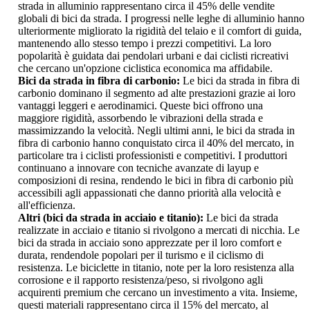
strada in alluminio rappresentano circa il 45% delle vendite
globali di bici da strada. I progressi nelle leghe di alluminio hanno
ulteriormente migliorato la rigidità del telaio e il comfort di guida,
mantenendo allo stesso tempo i prezzi competitivi. La loro
popolarità è guidata dai pendolari urbani e dai ciclisti ricreativi
che cercano un'opzione ciclistica economica ma affidabile.
Bici da strada in fibra di carbonio:
Le bici da strada in fibra di
carbonio dominano il segmento ad alte prestazioni grazie ai loro
vantaggi leggeri e aerodinamici. Queste bici offrono una
maggiore rigidità, assorbendo le vibrazioni della strada e
massimizzando la velocità. Negli ultimi anni, le bici da strada in
fibra di carbonio hanno conquistato circa il 40% del mercato, in
particolare tra i ciclisti professionisti e competitivi. I produttori
continuano a innovare con tecniche avanzate di layup e
composizioni di resina, rendendo le bici in fibra di carbonio più
accessibili agli appassionati che danno priorità alla velocità e
all'efficienza.
Altri (bici da strada in acciaio e titanio):
Le bici da strada
realizzate in acciaio e titanio si rivolgono a mercati di nicchia. Le
bici da strada in acciaio sono apprezzate per il loro comfort e
durata, rendendole popolari per il turismo e il ciclismo di
resistenza. Le biciclette in titanio, note per la loro resistenza alla
corrosione e il rapporto resistenza/peso, si rivolgono agli
acquirenti premium che cercano un investimento a vita. Insieme,
questi materiali rappresentano circa il 15% del mercato, al