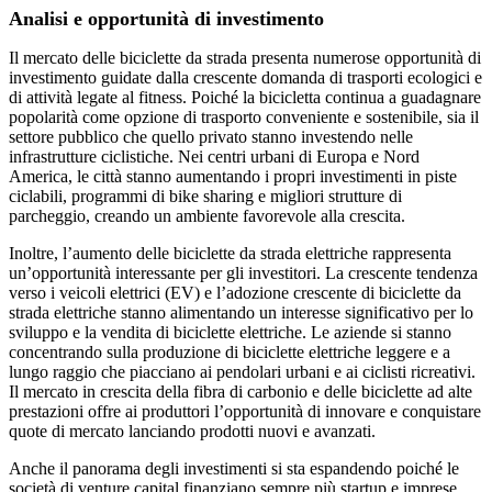
Analisi e opportunità di investimento
Il mercato delle biciclette da strada presenta numerose opportunità di
investimento guidate dalla crescente domanda di trasporti ecologici e
di attività legate al fitness. Poiché la bicicletta continua a guadagnare
popolarità come opzione di trasporto conveniente e sostenibile, sia il
settore pubblico che quello privato stanno investendo nelle
infrastrutture ciclistiche. Nei centri urbani di Europa e Nord
America, le città stanno aumentando i propri investimenti in piste
ciclabili, programmi di bike sharing e migliori strutture di
parcheggio, creando un ambiente favorevole alla crescita.
Inoltre, l’aumento delle biciclette da strada elettriche rappresenta
un’opportunità interessante per gli investitori. La crescente tendenza
verso i veicoli elettrici (EV) e l’adozione crescente di biciclette da
strada elettriche stanno alimentando un interesse significativo per lo
sviluppo e la vendita di biciclette elettriche. Le aziende si stanno
concentrando sulla produzione di biciclette elettriche leggere e a
lungo raggio che piacciano ai pendolari urbani e ai ciclisti ricreativi.
Il mercato in crescita della fibra di carbonio e delle biciclette ad alte
prestazioni offre ai produttori l’opportunità di innovare e conquistare
quote di mercato lanciando prodotti nuovi e avanzati.
Anche il panorama degli investimenti si sta espandendo poiché le
società di venture capital finanziano sempre più startup e imprese