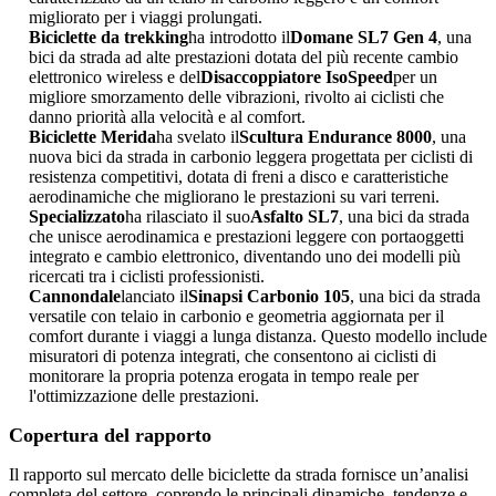
migliorato per i viaggi prolungati.
Biciclette da trekking
ha introdotto il
Domane SL7 Gen 4
, una
bici da strada ad alte prestazioni dotata del più recente cambio
elettronico wireless e del
Disaccoppiatore IsoSpeed
per un
migliore smorzamento delle vibrazioni, rivolto ai ciclisti che
danno priorità alla velocità e al comfort.
Biciclette Merida
ha svelato il
Scultura Endurance 8000
, una
nuova bici da strada in carbonio leggera progettata per ciclisti di
resistenza competitivi, dotata di freni a disco e caratteristiche
aerodinamiche che migliorano le prestazioni su vari terreni.
Specializzato
ha rilasciato il suo
Asfalto SL7
, una bici da strada
che unisce aerodinamica e prestazioni leggere con portaoggetti
integrato e cambio elettronico, diventando uno dei modelli più
ricercati tra i ciclisti professionisti.
Cannondale
lanciato il
Sinapsi Carbonio 105
, una bici da strada
versatile con telaio in carbonio e geometria aggiornata per il
comfort durante i viaggi a lunga distanza. Questo modello include
misuratori di potenza integrati, che consentono ai ciclisti di
monitorare la propria potenza erogata in tempo reale per
l'ottimizzazione delle prestazioni.
Copertura del rapporto
Il rapporto sul mercato delle biciclette da strada fornisce un’analisi
completa del settore, coprendo le principali dinamiche, tendenze e