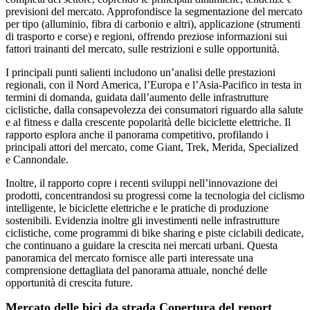
previsioni del mercato. Approfondisce la segmentazione del mercato
per tipo (alluminio, fibra di carbonio e altri), applicazione (strumenti
di trasporto e corse) e regioni, offrendo preziose informazioni sui
fattori trainanti del mercato, sulle restrizioni e sulle opportunità.
I principali punti salienti includono un’analisi delle prestazioni
regionali, con il Nord America, l’Europa e l’Asia-Pacifico in testa in
termini di domanda, guidata dall’aumento delle infrastrutture
ciclistiche, dalla consapevolezza dei consumatori riguardo alla salute
e al fitness e dalla crescente popolarità delle biciclette elettriche. Il
rapporto esplora anche il panorama competitivo, profilando i
principali attori del mercato, come Giant, Trek, Merida, Specialized
e Cannondale.
Inoltre, il rapporto copre i recenti sviluppi nell’innovazione dei
prodotti, concentrandosi su progressi come la tecnologia del ciclismo
intelligente, le biciclette elettriche e le pratiche di produzione
sostenibili. Evidenzia inoltre gli investimenti nelle infrastrutture
ciclistiche, come programmi di bike sharing e piste ciclabili dedicate,
che continuano a guidare la crescita nei mercati urbani. Questa
panoramica del mercato fornisce alle parti interessate una
comprensione dettagliata del panorama attuale, nonché delle
opportunità di crescita future.
Mercato delle bici da strada Copertura del report