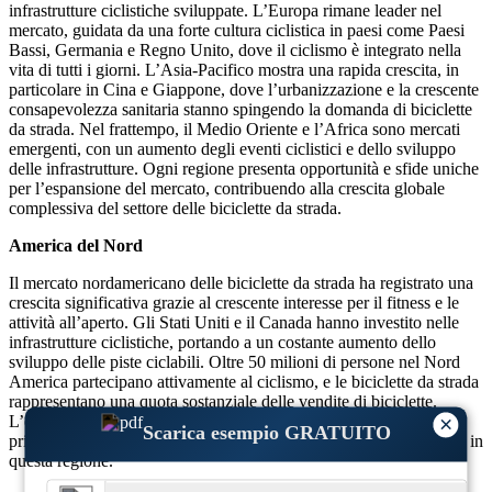
infrastrutture ciclistiche sviluppate. L’Europa rimane leader nel
mercato, guidata da una forte cultura ciclistica in paesi come Paesi
Bassi, Germania e Regno Unito, dove il ciclismo è integrato nella
vita di tutti i giorni. L’Asia-Pacifico mostra una rapida crescita, in
particolare in Cina e Giappone, dove l’urbanizzazione e la crescente
consapevolezza sanitaria stanno spingendo la domanda di biciclette
da strada. Nel frattempo, il Medio Oriente e l’Africa sono mercati
emergenti, con un aumento degli eventi ciclistici e dello sviluppo
delle infrastrutture. Ogni regione presenta opportunità e sfide uniche
per l’espansione del mercato, contribuendo alla crescita globale
complessiva del settore delle biciclette da strada.
America del Nord
Il mercato nordamericano delle biciclette da strada ha registrato una
crescita significativa grazie al crescente interesse per il fitness e le
attività all’aperto. Gli Stati Uniti e il Canada hanno investito nelle
infrastrutture ciclistiche, portando a un costante aumento dello
sviluppo delle piste ciclabili. Oltre 50 milioni di persone nel Nord
America partecipano attivamente al ciclismo, e le biciclette da strada
rappresentano una quota sostanziale delle vendite di biciclette.
×
L’espansione delle bici da strada elettriche e la presenza dei
Scarica esempio GRATUITO
principali produttori di biciclette spingono ulteriormente il mercato in
questa regione.