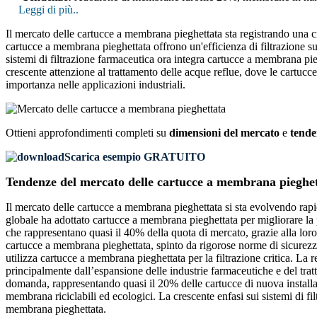
Leggi di più..
Il mercato delle cartucce a membrana pieghettata sta registrando una cr
cartucce a membrana pieghettata offrono un'efficienza di filtrazione su
sistemi di filtrazione farmaceutica ora integra cartucce a membrana piegh
crescente attenzione al trattamento delle acque reflue, dove le cartucc
importanza nelle applicazioni industriali.
Ottieni approfondimenti completi su
dimensioni del mercato
e
tende
Scarica esempio GRATUITO
Tendenze del mercato delle cartucce a membrana pieghe
Il mercato delle cartucce a membrana pieghettata si sta evolvendo rap
globale ha adottato cartucce a membrana pieghettata per migliorare la 
che rappresentano quasi il 40% della quota di mercato, grazie alla loro
cartucce a membrana pieghettata, spinto da rigorose norme di sicurezz
utilizza cartucce a membrana pieghettata per la filtrazione critica. L
principalmente dall’espansione delle industrie farmaceutiche e del tra
domanda, rappresentando quasi il 20% delle cartucce di nuova installaz
membrana riciclabili ed ecologici. La crescente enfasi sui sistemi di fil
membrana pieghettata.