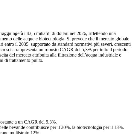
aggiungerà i 43,5 miliardi di dollari nel 2026, riflettendo una
ttamento delle acque e biotecnologia. Si prevede che il mercato globale
ari entro il 2035, supportato da standard normativi più severi, crescenti
 crescita rappresenta un robusto CAGR del 5,3% per tutto il periodo
ta del mercato attribuita alla filtrazione dell’acqua industriale e
ni di trattamento pulito.
ta costante a un CAGR del 5,3%.
e delle bevande contribuisce per il 30%, la biotecnologia per il 18%.
rane multistrato 12%.