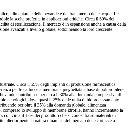
utico, alimentare e delle bevande e del trattamento delle acque. Le
le la scelta preferita in applicazioni critiche. Circa il 60% dei
acilità di sterilizzazione. Il mercato è in espansione anche a causa della
ione avanzati a livello globale, sottolineando la loro crescente
ustriale. Circa il 55% degli impianti di produzione farmaceutica
ferenza per le cartucce a membrana pieghettata a base di polipropilene,
lle bevande contribuisce per circa il 30% alla domanda complessiva di
 biotecnologici, dove quasi il 25% delle unità di bioprocessamento
tribuendo per oltre il 35% alla domanda globale, alimentata
ane, compreso lo sviluppo di membrane idrofile, hanno incrementato la
 con circa il 18% dei produttori che si concentra su materiali di
lette ulteriormente la natura dinamica del mercato delle cartucce a