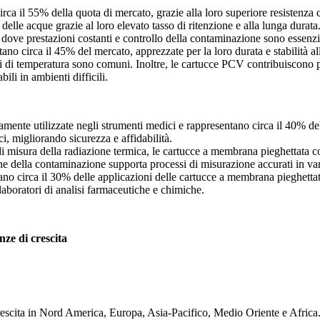
 il 55% della quota di mercato, grazie alla loro superiore resistenza c
 delle acque grazie al loro elevato tasso di ritenzione e alla lunga dura
, dove prestazioni costanti e controllo della contaminazione sono essenzi
o circa il 45% del mercato, apprezzate per la loro durata e stabilità a
ni di temperatura sono comuni. Inoltre, le cartucce PCV contribuiscono pe
ili in ambienti difficili.
nte utilizzate negli strumenti medici e rappresentano circa il 40% dell
ci, migliorando sicurezza e affidabilità.
i misura della radiazione termica, le cartucce a membrana pieghettata co
e della contaminazione supporta processi di misurazione accurati in vari
tano circa il 30% delle applicazioni delle cartucce a membrana pieghetta
i laboratori di analisi farmaceutiche e chimiche.
nze di crescita
rescita in Nord America, Europa, Asia-Pacifico, Medio Oriente e Africa