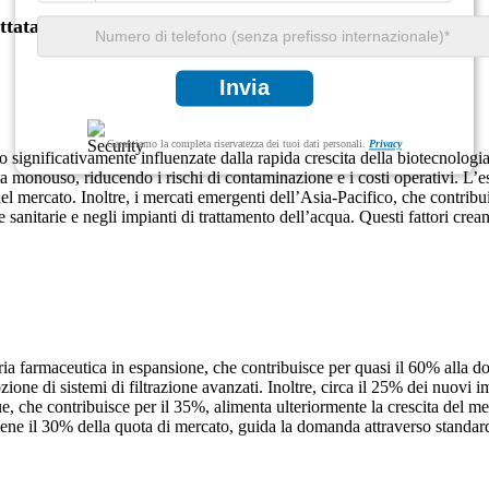
ttata
Invia
Garantiamo la completa riservatezza dei tuoi dati personali.
Privacy
significativamente influenzate dalla rapida crescita della biotecnologi
monouso, riducendo i rischi di contaminazione e i costi operativi. L’e
del mercato. Inoltre, i mercati emergenti dell’Asia-Pacifico, che contri
ure sanitarie e negli impianti di trattamento dell’acqua. Questi fattori c
stria farmaceutica in espansione, che contribuisce per quasi il 60% all
ozione di sistemi di filtrazione avanzati. Inoltre, circa il 25% dei nuov
acque, che contribuisce per il 35%, alimenta ulteriormente la crescita del m
iene il 30% della quota di mercato, guida la domanda attraverso standard 