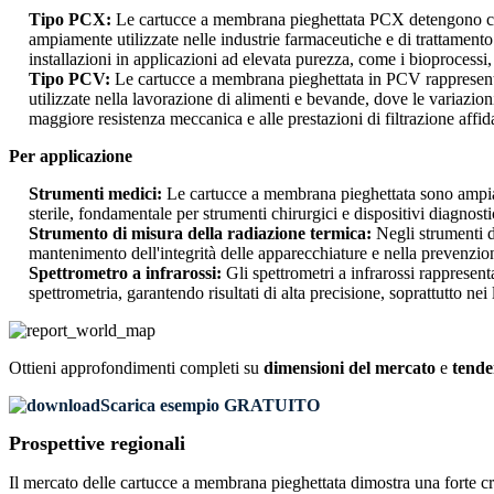
Tipo PCX:
Le cartucce a membrana pieghettata PCX detengono circa
ampiamente utilizzate nelle industrie farmaceutiche e di trattamento
installazioni in applicazioni ad elevata purezza, come i bioprocessi
Tipo PCV:
Le cartucce a membrana pieghettata in PCV rappresentan
utilizzate nella lavorazione di alimenti e bevande, dove le variazio
maggiore resistenza meccanica e alle prestazioni di filtrazione affidab
Per applicazione
Strumenti medici:
Le cartucce a membrana pieghettata sono ampiame
sterile, fondamentale per strumenti chirurgici e dispositivi diagnosti
Strumento di misura della radiazione termica:
Negli strumenti d
mantenimento dell'integrità delle apparecchiature e nella prevenzion
Spettrometro a infrarossi:
Gli spettrometri a infrarossi rappresen
spettrometria, garantendo risultati di alta precisione, soprattutto ne
Ottieni approfondimenti completi su
dimensioni del mercato
e
tende
Scarica esempio GRATUITO
Prospettive regionali
Il mercato delle cartucce a membrana pieghettata dimostra una forte c