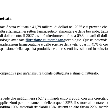
ettata
 è stata valutata a 41,29 miliardi di dollari nel 2025 e si prevede che r
lta efficienza nei settori farmaceutico, alimentare e delle bevande, tra
 dollari entro il 2027 e salirà ulteriormente fino a 69,3 miliardi di doll
nologie avanzate.
filtrazione su membrana
tecnologie. Questa notevole
icazioni farmaceutiche e delle scienze della vita, quasi il 45% di cresci
spansione della capacità produttiva e ai crescenti investimenti in soluzio
competitiva
per un’analisi regionale dettagliata e stime di fatturato.
 prevede che raggiungerà i 62,42 miliardi entro il 2033, con una cresci
applicazioni per il trattamento delle acque il 35%, il settore alimentare 
ibra 10%, materiali riciclabili 18%, sistemi ad alto flusso 22%, memb