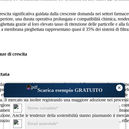
escita significativa guidata dalla crescente domanda nei settori farmace
periore, una durata operativa prolungata e compatibilità chimica, rendendo
ettata grazie al loro elevato tasso di ritenzione delle particelle e alla f
e a membrana pieghettata rappresentano quasi il 35% dei sistemi di filtraz
nze di crescita
ttata
idamente a causa dei progressi tecnologici e della crescente domanda ind
×
purezza del prodotto e l'efficienza del processo. Vi è una crescente pre
Scarica esempio GRATUITO
 elevata resistenza chimica e durata. Inoltre, il settore alimentare e de
a. Il mercato sta inoltre registrando una maggiore adozione nei processi
a regione Asia-Pacifico sta emergendo come un mercato significativo, con
ttamento delle acque. Inoltre, i progressi nella tecnologia delle membr
ione. Anche le tendenze della sostenibilità stanno plasmando il mercato,
trazione ad alto flusso, che rappresentano il 22% delle installazioni, rif