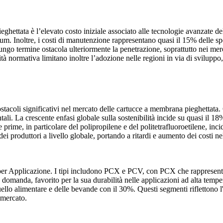
ghettata è l’elevato costo iniziale associato alle tecnologie avanzate 
mium. Inoltre, i costi di manutenzione rappresentano quasi il 15% delle sp
 lungo termine ostacola ulteriormente la penetrazione, soprattutto nei me
tà normativa limitano inoltre l’adozione nelle regioni in via di sviluppo,
acoli significativi nel mercato delle cartucce a membrana pieghettata. Ci
li. La crescente enfasi globale sulla sostenibilità incide su quasi il 18
ie prime, in particolare del polipropilene e del politetrafluoroetilene, inc
ei produttori a livello globale, portando a ritardi e aumento dei costi n
er Applicazione. I tipi includono PCX e PCV, con PCX che rappresenta q
 domanda, favorito per la sua durabilità nelle applicazioni ad alta temper
ello alimentare e delle bevande con il 30%. Questi segmenti riflettono l
l mercato.