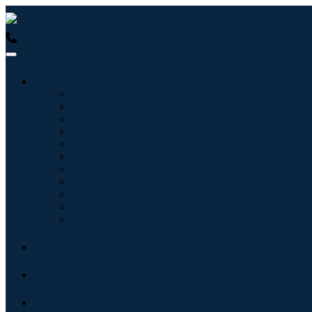
USA : +1 (855) 467-7775 (Numero verde)
UK : +44 8085 02239
Settori
Tecnologie dell'informazione
Assistenza sanitaria
Macchinari e attrezzature
Automotive e trasporti
Cibo e bevande
Energia e potenza
Aerospaziale e difesa
Agricoltura
Prodotti chimici e materiali
Architettura
Beni di consumo
Blog
Chi siamo
Contatti