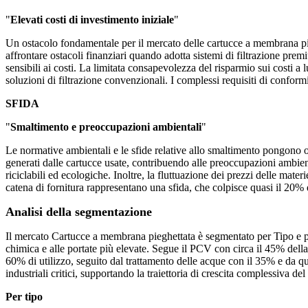
"
Elevati costi di investimento iniziale
"
Un ostacolo fondamentale per il mercato delle cartucce a membrana pie
affrontare ostacoli finanziari quando adotta sistemi di filtrazione pre
sensibili ai costi. La limitata consapevolezza del risparmio sui costi a
soluzioni di filtrazione convenzionali. I complessi requisiti di conformi
SFIDA
"
Smaltimento e preoccupazioni ambientali
"
Le normative ambientali e le sfide relative allo smaltimento pongono ost
generati dalle cartucce usate, contribuendo alle preoccupazioni ambienta
riciclabili ed ecologiche. Inoltre, la fluttuazione dei prezzi delle mater
catena di fornitura rappresentano una sfida, che colpisce quasi il 20% d
Analisi della segmentazione
Il mercato Cartucce a membrana pieghettata è segmentato per Tipo e p
chimica e alle portate più elevate. Segue il PCV con circa il 45% della
60% di utilizzo, seguito dal trattamento delle acque con il 35% e da qu
industriali critici, supportando la traiettoria di crescita complessiva de
Per tipo