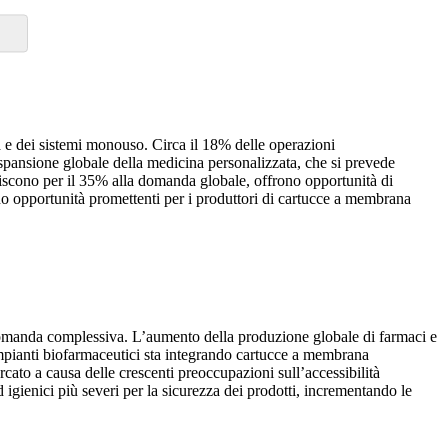
a e dei sistemi monouso. Circa il 18% delle operazioni
spansione globale della medicina personalizzata, che si prevede
buiscono per il 35% alla domanda globale, offrono opportunità di
reano opportunità promettenti per i produttori di cartucce a membrana
a domanda complessiva. L’aumento della produzione globale di farmaci e
i impianti biofarmaceutici sta integrando cartucce a membrana
ercato a causa delle crescenti preoccupazioni sull’accessibilità
igienici più severi per la sicurezza dei prodotti, incrementando le