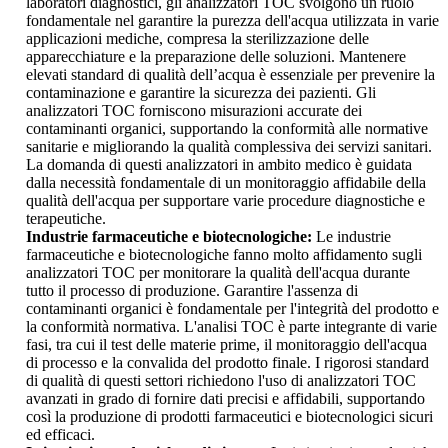
laboratori diagnostici, gli analizzatori TOC svolgono un ruolo
fondamentale nel garantire la purezza dell'acqua utilizzata in varie
applicazioni mediche, compresa la sterilizzazione delle
apparecchiature e la preparazione delle soluzioni. Mantenere
elevati standard di qualità dell’acqua è essenziale per prevenire la
contaminazione e garantire la sicurezza dei pazienti. Gli
analizzatori TOC forniscono misurazioni accurate dei
contaminanti organici, supportando la conformità alle normative
sanitarie e migliorando la qualità complessiva dei servizi sanitari.
La domanda di questi analizzatori in ambito medico è guidata
dalla necessità fondamentale di un monitoraggio affidabile della
qualità dell'acqua per supportare varie procedure diagnostiche e
terapeutiche.
Industrie farmaceutiche e biotecnologiche:
Le industrie
farmaceutiche e biotecnologiche fanno molto affidamento sugli
analizzatori TOC per monitorare la qualità dell'acqua durante
tutto il processo di produzione. Garantire l'assenza di
contaminanti organici è fondamentale per l'integrità del prodotto e
la conformità normativa. L'analisi TOC è parte integrante di varie
fasi, tra cui il test delle materie prime, il monitoraggio dell'acqua
di processo e la convalida del prodotto finale. I rigorosi standard
di qualità di questi settori richiedono l'uso di analizzatori TOC
avanzati in grado di fornire dati precisi e affidabili, supportando
così la produzione di prodotti farmaceutici e biotecnologici sicuri
ed efficaci.