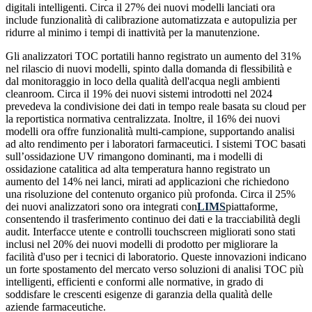
digitali intelligenti. Circa il 27% dei nuovi modelli lanciati ora
include funzionalità di calibrazione automatizzata e autopulizia per
ridurre al minimo i tempi di inattività per la manutenzione.
Gli analizzatori TOC portatili hanno registrato un aumento del 31%
nel rilascio di nuovi modelli, spinto dalla domanda di flessibilità e
dal monitoraggio in loco della qualità dell'acqua negli ambienti
cleanroom. Circa il 19% dei nuovi sistemi introdotti nel 2024
prevedeva la condivisione dei dati in tempo reale basata su cloud per
la reportistica normativa centralizzata. Inoltre, il 16% dei nuovi
modelli ora offre funzionalità multi-campione, supportando analisi
ad alto rendimento per i laboratori farmaceutici. I sistemi TOC basati
sull’ossidazione UV rimangono dominanti, ma i modelli di
ossidazione catalitica ad alta temperatura hanno registrato un
aumento del 14% nei lanci, mirati ad applicazioni che richiedono
una risoluzione del contenuto organico più profonda. Circa il 25%
dei nuovi analizzatori sono ora integrati con
LIMS
piattaforme,
consentendo il trasferimento continuo dei dati e la tracciabilità degli
audit. Interfacce utente e controlli touchscreen migliorati sono stati
inclusi nel 20% dei nuovi modelli di prodotto per migliorare la
facilità d'uso per i tecnici di laboratorio. Queste innovazioni indicano
un forte spostamento del mercato verso soluzioni di analisi TOC più
intelligenti, efficienti e conformi alle normative, in grado di
soddisfare le crescenti esigenze di garanzia della qualità delle
aziende farmaceutiche.