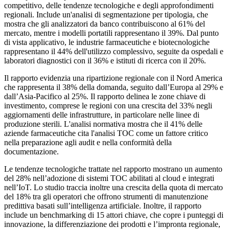
competitivo, delle tendenze tecnologiche e degli approfondimenti
regionali. Include un'analisi di segmentazione per tipologia, che
mostra che gli analizzatori da banco contribuiscono al 61% del
mercato, mentre i modelli portatili rappresentano il 39%. Dal punto
di vista applicativo, le industrie farmaceutiche e biotecnologiche
rappresentano il 44% dell'utilizzo complessivo, seguite da ospedali e
laboratori diagnostici con il 36% e istituti di ricerca con il 20%.
Il rapporto evidenzia una ripartizione regionale con il Nord America
che rappresenta il 38% della domanda, seguito dall’Europa al 29% e
dall’Asia-Pacifico al 25%. Il rapporto delinea le zone chiave di
investimento, comprese le regioni con una crescita del 33% negli
aggiornamenti delle infrastrutture, in particolare nelle linee di
produzione sterili. L'analisi normativa mostra che il 41% delle
aziende farmaceutiche cita l'analisi TOC come un fattore critico
nella preparazione agli audit e nella conformità della
documentazione.
Le tendenze tecnologiche trattate nel rapporto mostrano un aumento
del 28% nell’adozione di sistemi TOC abilitati al cloud e integrati
nell’IoT. Lo studio traccia inoltre una crescita della quota di mercato
del 18% tra gli operatori che offrono strumenti di manutenzione
predittiva basati sull’intelligenza artificiale. Inoltre, il rapporto
include un benchmarking di 15 attori chiave, che copre i punteggi di
innovazione, la differenziazione dei prodotti e l’impronta regionale,