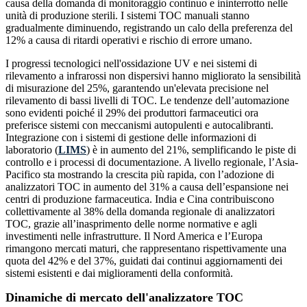
causa della domanda di monitoraggio continuo e ininterrotto nelle
unità di produzione sterili. I sistemi TOC manuali stanno
gradualmente diminuendo, registrando un calo della preferenza del
12% a causa di ritardi operativi e rischio di errore umano.
I progressi tecnologici nell'ossidazione UV e nei sistemi di
rilevamento a infrarossi non dispersivi hanno migliorato la sensibilità
di misurazione del 25%, garantendo un'elevata precisione nel
rilevamento di bassi livelli di TOC. Le tendenze dell’automazione
sono evidenti poiché il 29% dei produttori farmaceutici ora
preferisce sistemi con meccanismi autopulenti e autocalibranti.
Integrazione con i sistemi di gestione delle informazioni di
laboratorio (
LIMS
) è in aumento del 21%, semplificando le piste di
controllo e i processi di documentazione. A livello regionale, l’Asia-
Pacifico sta mostrando la crescita più rapida, con l’adozione di
analizzatori TOC in aumento del 31% a causa dell’espansione nei
centri di produzione farmaceutica. India e Cina contribuiscono
collettivamente al 38% della domanda regionale di analizzatori
TOC, grazie all’inasprimento delle norme normative e agli
investimenti nelle infrastrutture. Il Nord America e l’Europa
rimangono mercati maturi, che rappresentano rispettivamente una
quota del 42% e del 37%, guidati dai continui aggiornamenti dei
sistemi esistenti e dai miglioramenti della conformità.
Dinamiche di mercato dell'analizzatore TOC