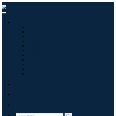
Settori
Tecnologie dell'informazione
Assistenza sanitaria
Macchinari e attrezzature
Automotive e trasporti
Cibo e bevande
Energia e potenza
Aerospaziale e difesa
Agricoltura
Prodotti chimici e materiali
Architettura
Beni di consumo
Blog
Chi siamo
Contatti