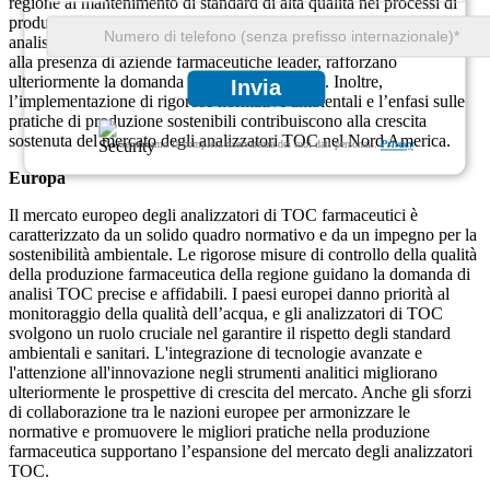
regione al mantenimento di standard di alta qualità nei processi di
produzione dei farmaci richiede l'adozione di tecnologie avanzate di
analisi TOC. I continui investimenti in ricerca e sviluppo, insieme
alla presenza di aziende farmaceutiche leader, rafforzano
ulteriormente la domanda di analizzatori TOC. Inoltre,
Invia
l’implementazione di rigorose normative ambientali e l’enfasi sulle
pratiche di produzione sostenibili contribuiscono alla crescita
sostenuta del mercato degli analizzatori TOC nel Nord America.
Garantiamo la completa riservatezza dei tuoi dati personali.
Privacy
Europa
Il mercato europeo degli analizzatori di TOC farmaceutici è
caratterizzato da un solido quadro normativo e da un impegno per la
sostenibilità ambientale. Le rigorose misure di controllo della qualità
della produzione farmaceutica della regione guidano la domanda di
analisi TOC precise e affidabili. I paesi europei danno priorità al
monitoraggio della qualità dell’acqua, e gli analizzatori di TOC
svolgono un ruolo cruciale nel garantire il rispetto degli standard
ambientali e sanitari. L'integrazione di tecnologie avanzate e
l'attenzione all'innovazione negli strumenti analitici migliorano
ulteriormente le prospettive di crescita del mercato. Anche gli sforzi
di collaborazione tra le nazioni europee per armonizzare le
normative e promuovere le migliori pratiche nella produzione
farmaceutica supportano l’espansione del mercato degli analizzatori
TOC.