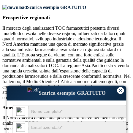
Scarica esempio GRATUITO
Prospettive regionali
Il mercato degli analizzatori TOC farmaceutici presenta diversi
modelli di crescita nelle diverse regioni, influenzati da fattori quali
quadri normativi, sviluppo industriale e adozione tecnologica. Il
Nord America mantiene una quota di mercato significativa grazie
alla sua industria farmaceutica avanzata e ai rigorosi standard di
qualità. L’Europa segue da vicino, con una forte enfasi sulle
normative ambientali e sulla garanzia della qualità che guidano la
domanda di analizzatori TOC. La regione Asia-Pacifico sta vivendo
una rapida crescita, spinta dall’espansione delle capacità di
produzione farmaceutica e dalla crescente conformità normativa. Nel
frattempo, il Medio Oriente e l’Africa sono mercati emergenti, con
crescenti investimenti nelle infrastrutture sanitarie e una crescente
×
attenzione al monitoraggio della qualità dell’acqua che
Scarica esempio GRATUITO
contribuiscono allo sviluppo del mercato.
America del Nord
Il Nord America detiene una posizione di rilievo nel mercato degli
analizzatori TOC farmaceutici, attribuita al suo settore farmaceutico
ben consolidato e al rigoroso contesto normativo. L'attenzione della