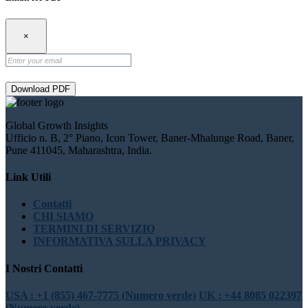
×
Download PDF
Global Growth Insights
Ufficio n. B, 2° Piano, Icon Tower, Baner-Mhalunge Road, Baner,
Pune 411045, Maharashtra, India.
Link Utili
Contatti
CHI SIAMO
TERMINI DI SERVIZIO
INFORMATIVA SULLA PRIVACY
I Nostri Contatti
USA : +1 (855) 467-7775 (Numero verde)
UK : +44 8085 022397
(Numero verde)