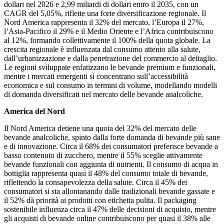
dollari nel 2026 e 2,99 miliardi di dollari entro il 2035, con un
CAGR del 5,05%, riflette una forte diversificazione regionale. Il
Nord America rappresenta il 32% del mercato, l’Europa il 27%,
l’Asia-Pacifico il 29% e il Medio Oriente e l’Africa contribuiscono
al 12%, formando collettivamente il 100% della quota globale. La
crescita regionale è influenzata dal consumo attento alla salute,
dall’urbanizzazione e dalla penetrazione del commercio al dettaglio.
Le regioni sviluppate enfatizzano le bevande premium e funzionali,
mentre i mercati emergenti si concentrano sull’accessibilità
economica e sul consumo in termini di volume, modellando modelli
di domanda diversificati nel mercato delle bevande analcoliche.
America del Nord
Il Nord America detiene una quota del 32% del mercato delle
bevande analcoliche, spinto dalla forte domanda di bevande più sane
e di innovazione. Circa il 68% dei consumatori preferisce bevande a
basso contenuto di zucchero, mentre il 55% sceglie attivamente
bevande funzionali con aggiunta di nutrienti. Il consumo di acqua in
bottiglia rappresenta quasi il 48% del consumo totale di bevande,
riflettendo la consapevolezza della salute. Circa il 45% dei
consumatori si sta allontanando dalle tradizionali bevande gassate e
il 52% dà priorità ai prodotti con etichetta pulita. Il packaging
sostenibile influenza circa il 47% delle decisioni di acquisto, mentre
gli acquisti di bevande online contribuiscono per quasi il 38% alle