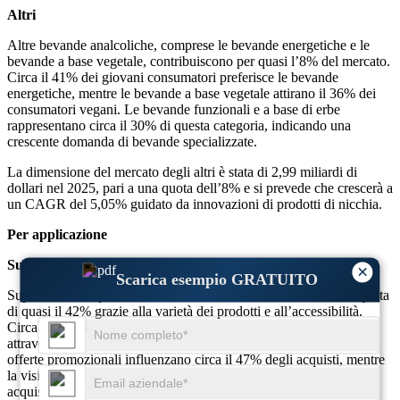
Altri
Altre bevande analcoliche, comprese le bevande energetiche e le
bevande a base vegetale, contribuiscono per quasi l’8% del mercato.
Circa il 41% dei giovani consumatori preferisce le bevande
energetiche, mentre le bevande a base vegetale attirano il 36% dei
consumatori vegani. Le bevande funzionali e a base di erbe
rappresentano circa il 30% di questa categoria, indicando una
crescente domanda di bevande specializzate.
La dimensione del mercato degli altri è stata di 2,99 miliardi di
dollari nel 2025, pari a una quota dell’8% e si prevede che crescerà a
un CAGR del 5,05% guidato da innovazioni di prodotti di nicchia.
Per applicazione
Supermercato/ipermercato
×
Scarica esempio GRATUITO
Supermercati e ipermercati dominano la distribuzione con una quota
di quasi il 42% grazie alla varietà dei prodotti e all’accessibilità.
Circa il 58% dei consumatori preferisce acquistare bevande
attraverso la grande distribuzione al dettaglio per acquisti sfusi. Le
offerte promozionali influenzano circa il 47% degli acquisti, mentre
la visibilità in negozio incide quasi per il 40% sulle decisioni di
acquisto.