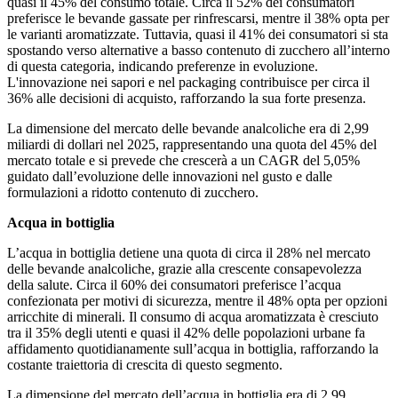
quasi il 45% del consumo totale. Circa il 52% dei consumatori
preferisce le bevande gassate per rinfrescarsi, mentre il 38% opta per
le varianti aromatizzate. Tuttavia, quasi il 41% dei consumatori si sta
spostando verso alternative a basso contenuto di zucchero all’interno
di questa categoria, indicando preferenze in evoluzione.
L'innovazione nei sapori e nel packaging contribuisce per circa il
36% alle decisioni di acquisto, rafforzando la sua forte presenza.
La dimensione del mercato delle bevande analcoliche era di 2,99
miliardi di dollari nel 2025, rappresentando una quota del 45% del
mercato totale e si prevede che crescerà a un CAGR del 5,05%
guidato dall’evoluzione delle innovazioni nel gusto e dalle
formulazioni a ridotto contenuto di zucchero.
Acqua in bottiglia
L’acqua in bottiglia detiene una quota di circa il 28% nel mercato
delle bevande analcoliche, grazie alla crescente consapevolezza
della salute. Circa il 60% dei consumatori preferisce l’acqua
confezionata per motivi di sicurezza, mentre il 48% opta per opzioni
arricchite di minerali. Il consumo di acqua aromatizzata è cresciuto
tra il 35% degli utenti e quasi il 42% delle popolazioni urbane fa
affidamento quotidianamente sull’acqua in bottiglia, rafforzando la
costante traiettoria di crescita di questo segmento.
La dimensione del mercato dell’acqua in bottiglia era di 2,99