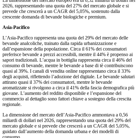
La dimensione del mercato europeo era di 0,52 miliardi di dollari nel
2026, rappresentando una quota del 27% del mercato globale e si
prevede che crescerà a un CAGR del 5,05%, sostenuto dalla
crescente domanda di bevande biologiche e premium.
Asia-Pacifico
L’Asia-Pacifico rappresenta una quota del 29% del mercato delle
bevande analcoliche, trainato dalla rapida urbanizzazione e
dall’espansione della popolazione. Circa il 61% dei consumatori
preferisce bevande a prezzi accessibili, mentre il 44% è propenso ai
sapori tradizionali. L’acqua in bottiglia rappresenta circa il 46% del
consumo di bevande, mentre le bevande a base di tè contribuiscono
quasi al 39%. I canali di vendita online rappresentano circa il 33%
degli acquisti, riflettendo l’adozione del digitale. Le bevande salutari
attirano quasi il 37% dei consumatori, mentre le bevande
aromatizzate si rivolgono a circa il 41% della fascia demografica più
giovane. L’aumento del reddito disponibile e l’espansione del
commercio al dettaglio sono fattori chiave a sostegno della crescita
regionale.
La dimensione del mercato dell’Asia-Pacifico ammontava a 0,56
miliardi di dollari nel 2026, rappresentando una quota del 29% del
mercato globale e si prevede che crescerà a un CAGR del 5,05%,
guidato dall’aumento della domanda urbana e dei modelli di
consumo.