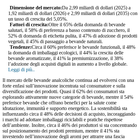
Dimensione del mercato:
Da 2,99 miliardi di dollari (2025) a
1,92 miliardi di dollari (2026) e 2,99 miliardi di dollari (2035) con
un tasso di crescita del 5,05%.
Fattori di crescita:
Oltre il 65% della domanda di bevande
salutari, il 58% di preferenza a basso contenuto di zucchero, il
52% di domanda di etichetta pulita, il 47% di adozione di prodotti
vegetali, il 45% di passaggio a bevande naturali.
Tendenze:
Circa il 60% preferisce le bevande funzionali, il 48%
la domanda di imballaggi ecologici, il 44% la crescita delle
bevande aromatizzate, il 41% la premiumizzazione, il 38%
l’adozione degli acquisti digitali in aumento a livello globale.
Leggi di più..
Il mercato delle bevande analcoliche continua ad evolversi con una
forte enfasi sull’innovazione incentrata sul consumatore e sulla
diversificazione dei prodotti. Quasi il 62% dei consumatori sta
esplorando attivamente nuove categorie di bevande, mentre il 54%
preferisce bevande che offrano benefici per la salute come
idratazione, immunità e supporto energetico. La sostenibilità sta
influenzando circa il 48% delle decisioni di acquisto, incoraggiando
i marchi ad adottare imballaggi riciclabili e pratiche rispettose
dell’ambiente. Inoltre, circa il 46% dei produttori si sta concentrando
sul posizionamento dei prodotti premium, mentre il 41% sta
investendo nell’innovazione degli aromi per attrarre una fascia