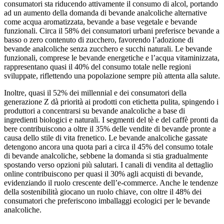
consumatori sta riducendo attivamente il consumo di alcol, portando
ad un aumento della domanda di bevande analcoliche alternative
come acqua aromatizzata, bevande a base vegetale e bevande
funzionali. Circa il 58% dei consumatori urbani preferisce bevande a
basso o zero contenuto di zucchero, favorendo l’adozione di
bevande analcoliche senza zucchero e succhi naturali. Le bevande
funzionali, comprese le bevande energetiche e l’acqua vitaminizzata,
rappresentano quasi il 40% del consumo totale nelle regioni
sviluppate, riflettendo una popolazione sempre più attenta alla salute.
Inoltre, quasi il 52% dei millennial e dei consumatori della
generazione Z dà priorità ai prodotti con etichetta pulita, spingendo i
produttori a concentrarsi su bevande analcoliche a base di
ingredienti biologici e naturali. I segmenti del tè e del caffè pronti da
bere contribuiscono a oltre il 35% delle vendite di bevande pronte a
causa dello stile di vita frenetico. Le bevande analcoliche gassate
detengono ancora una quota pari a circa il 45% del consumo totale
di bevande analcoliche, sebbene la domanda si stia gradualmente
spostando verso opzioni più salutari. I canali di vendita al dettaglio
online contribuiscono per quasi il 30% agli acquisti di bevande,
evidenziando il ruolo crescente dell’e-commerce. Anche le tendenze
della sostenibilità giocano un ruolo chiave, con oltre il 48% dei
consumatori che preferiscono imballaggi ecologici per le bevande
analcoliche.