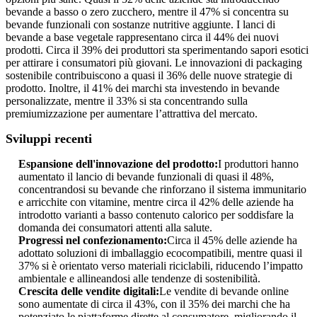
bevande a basso o zero zucchero, mentre il 47% si concentra su
bevande funzionali con sostanze nutritive aggiunte. I lanci di
bevande a base vegetale rappresentano circa il 44% dei nuovi
prodotti. Circa il 39% dei produttori sta sperimentando sapori esotici
per attirare i consumatori più giovani. Le innovazioni di packaging
sostenibile contribuiscono a quasi il 36% delle nuove strategie di
prodotto. Inoltre, il 41% dei marchi sta investendo in bevande
personalizzate, mentre il 33% si sta concentrando sulla
premiumizzazione per aumentare l’attrattiva del mercato.
Sviluppi recenti
Espansione dell'innovazione del prodotto:
I produttori hanno
aumentato il lancio di bevande funzionali di quasi il 48%,
concentrandosi su bevande che rinforzano il sistema immunitario
e arricchite con vitamine, mentre circa il 42% delle aziende ha
introdotto varianti a basso contenuto calorico per soddisfare la
domanda dei consumatori attenti alla salute.
Progressi nel confezionamento:
Circa il 45% delle aziende ha
adottato soluzioni di imballaggio ecocompatibili, mentre quasi il
37% si è orientato verso materiali riciclabili, riducendo l’impatto
ambientale e allineandosi alle tendenze di sostenibilità.
Crescita delle vendite digitali:
Le vendite di bevande online
sono aumentate di circa il 43%, con il 35% dei marchi che ha
potenziato le piattaforme dirette al consumatore, migliorando il