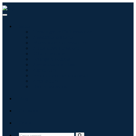
Settori
Tecnologie dell'informazione
Assistenza sanitaria
Macchinari e attrezzature
Automotive e trasporti
Cibo e bevande
Energia e potenza
Aerospaziale e difesa
Agricoltura
Prodotti chimici e materiali
Architettura
Beni di consumo
Blog
Chi siamo
Contatti