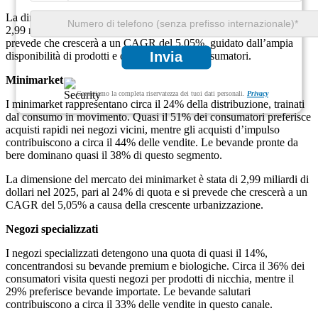
La dimensione del mercato dei supermercati/ipermercati è stata di
2,99 miliardi di dollari nel 2025, pari a una quota del 42% e si
prevede che crescerà a un CAGR del 5,05%, guidato dall’ampia
Invia
disponibilità di prodotti e dalla fiducia dei consumatori.
Minimarket
Garantiamo la completa riservatezza dei tuoi dati personali.
Privacy
I minimarket rappresentano circa il 24% della distribuzione, trainati
dal consumo in movimento. Quasi il 51% dei consumatori preferisce
acquisti rapidi nei negozi vicini, mentre gli acquisti d’impulso
contribuiscono a circa il 44% delle vendite. Le bevande pronte da
bere dominano quasi il 38% di questo segmento.
La dimensione del mercato dei minimarket è stata di 2,99 miliardi di
dollari nel 2025, pari al 24% di quota e si prevede che crescerà a un
CAGR del 5,05% a causa della crescente urbanizzazione.
Negozi specializzati
I negozi specializzati detengono una quota di quasi il 14%,
concentrandosi su bevande premium e biologiche. Circa il 36% dei
consumatori visita questi negozi per prodotti di nicchia, mentre il
29% preferisce bevande importate. Le bevande salutari
contribuiscono a circa il 33% delle vendite in questo canale.