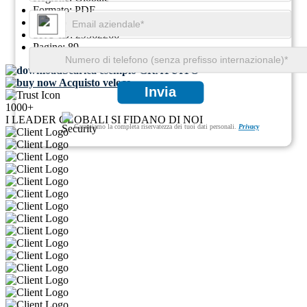
Formato:
PDF
ID report:
GGI116463
SKU ID:
29562266
Pagine:
89
Scarica esempio GRATUITO
Acquisto veloce
Invia
1000+
I LEADER GLOBALI SI FIDANO DI NOI
Garantiamo la completa riservatezza dei tuoi dati personali.
Privacy