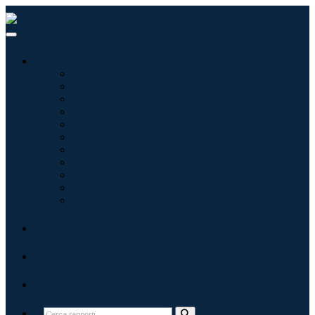
Settori
Tecnologie dell'informazione
Assistenza sanitaria
Macchinari e attrezzature
Automotive e trasporti
Cibo e bevande
Energia e potenza
Aerospaziale e difesa
Agricoltura
Prodotti chimici e materiali
Architettura
Beni di consumo
Blog
Chi siamo
Contatti