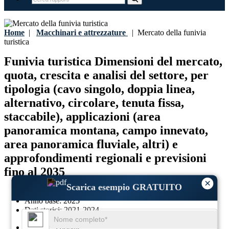
Home
|
Macchinari e attrezzature
|
Mercato della funivia
turistica
Funivia turistica Dimensioni del mercato,
quota, crescita e analisi del settore, per
tipologia (cavo singolo, doppia linea,
alternativo, circolare, tenuta fissa,
staccabile), applicazioni (area
panoramica montana, campo innevato,
area panoramica fluviale, altri) e
approfondimenti regionali e previsioni
fino al 2035
×
Scarica esempio GRATUITO
Ultimo aggiornamento:
23-March-2026
Anno base:
2025
Dati storici:
2021-2024
Regione:
Globale