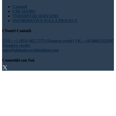
Contatti
CHI SIAMO
TERMINI DI SERVIZIO
INFORMATIVA SULLA PRIVACY
I Nostri Contatti
USA : +1 (855) 467-7775 (Numero verde)
UK : +44 8085 022397
(Numero verde)
sales@globalgrowthinsights.com
Connettiti con Noi
Fiducia online