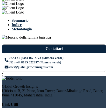
Sommario
Indice
Metodologia
Contattaci
USA : +1 (855) 467-7775 (Numero verde)
UK : +44 8085 022397 (Numero verde)
sales@globalgrowthinsights.com
;
Global Growth Insights
Ufficio n. B, 2° Piano, Icon Tower, Baner-Mhalunge Road, Baner,
Pune 411045, Maharashtra, India.
Link Utili