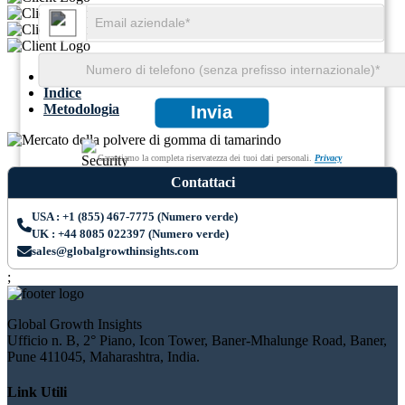
Sommario
Indice
Metodologia
Invia
Garantiamo la completa riservatezza dei tuoi dati personali.
Privacy
Contattaci
USA : +1 (855) 467-7775 (Numero verde)
UK : +44 8085 022397 (Numero verde)
sales@globalgrowthinsights.com
;
Global Growth Insights
Ufficio n. B, 2° Piano, Icon Tower, Baner-Mhalunge Road, Baner,
Pune 411045, Maharashtra, India.
Link Utili