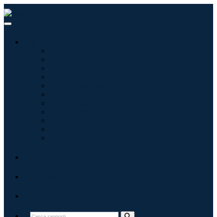
Settori
Tecnologie dell'informazione
Assistenza sanitaria
Macchinari e attrezzature
Automotive e trasporti
Cibo e bevande
Energia e potenza
Aerospaziale e difesa
Agricoltura
Prodotti chimici e materiali
Architettura
Beni di consumo
Blog
Chi siamo
Contatti