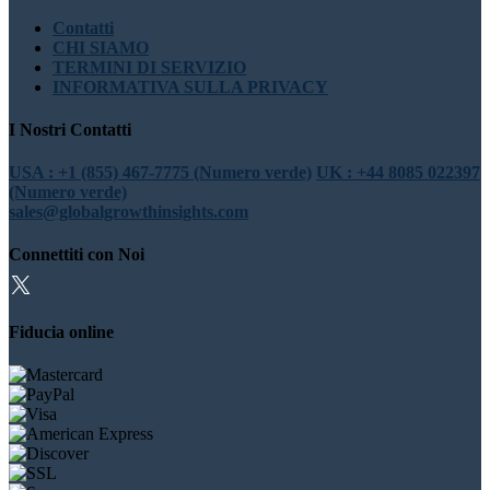
Contatti
CHI SIAMO
TERMINI DI SERVIZIO
INFORMATIVA SULLA PRIVACY
I Nostri Contatti
USA : +1 (855) 467-7775 (Numero verde)
UK : +44 8085 022397
(Numero verde)
sales@globalgrowthinsights.com
Connettiti con Noi
Fiducia online