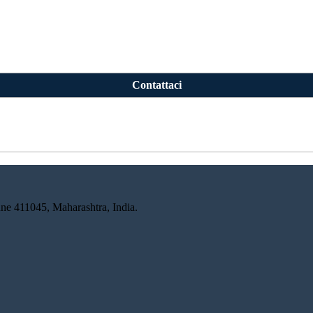
Contattaci
ne 411045, Maharashtra, India.