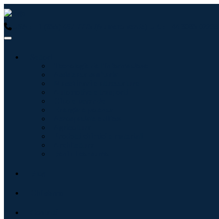
USA : +1 (855) 467-7775 (Numero verde)
UK : +44 8085 02239
Settori
Tecnologie dell'informazione
Assistenza sanitaria
Macchinari e attrezzature
Automotive e trasporti
Cibo e bevande
Energia e potenza
Aerospaziale e difesa
Agricoltura
Prodotti chimici e materiali
Architettura
Beni di consumo
Blog
Chi siamo
Contatti