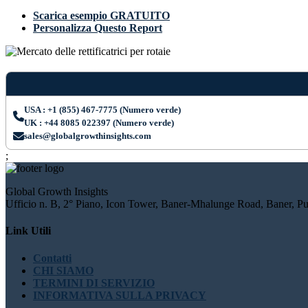
Scarica esempio GRATUITO
Personalizza Questo Report
USA : +1 (855) 467-7775 (Numero verde)
UK : +44 8085 022397 (Numero verde)
sales@globalgrowthinsights.com
;
Global Growth Insights
Ufficio n. B, 2° Piano, Icon Tower, Baner-Mhalunge Road, Baner, Pu
Link Utili
Contatti
CHI SIAMO
TERMINI DI SERVIZIO
INFORMATIVA SULLA PRIVACY