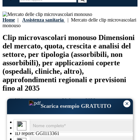
Home
|
Assistenza sanitaria
|
Mercato delle clip microvascolari
monouso
Clip microvascolari monouso Dimensioni
del mercato, quota, crescita e analisi del
settore, per tipologia (assorbibili, non
assorbibili), per applicazioni coperte
(ospedali, cliniche, altro),
approfondimenti regionali e previsioni
fino al 2035
Ultimo aggiornamento:
30-January-2026
×
Scarica esempio GRATUITO
Anno base:
2025
Dati storici:
2021 - 2024
Regione:
Globale
Formato:
PDF
ID report:
GGI113361
SKU ID:
29774275