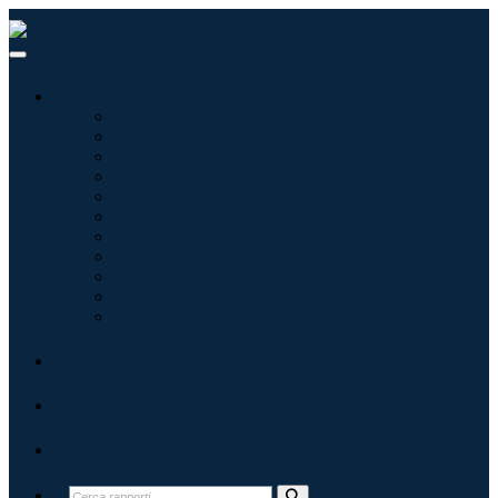
Settori
Tecnologie dell'informazione
Assistenza sanitaria
Macchinari e attrezzature
Automotive e trasporti
Cibo e bevande
Energia e potenza
Aerospaziale e difesa
Agricoltura
Prodotti chimici e materiali
Architettura
Beni di consumo
Blog
Chi siamo
Contatti