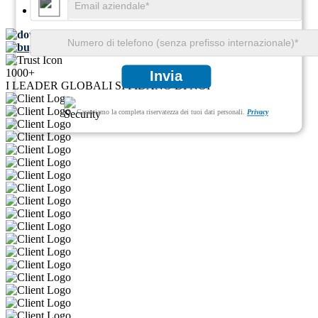
Pagine:
95
Scarica esempio GRATUITO
Acquisto veloce
1000+
Invia
I LEADER GLOBALI SI FIDANO DI NOI
Garantiamo la completa riservatezza dei tuoi dati personali.
Privacy