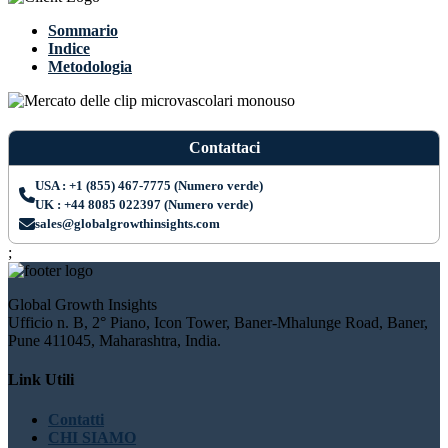
Sommario
Indice
Metodologia
Contattaci
USA : +1 (855) 467-7775 (Numero verde)
UK : +44 8085 022397 (Numero verde)
sales@globalgrowthinsights.com
;
Global Growth Insights
Ufficio n. B, 2° Piano, Icon Tower, Baner-Mhalunge Road, Baner,
Pune 411045, Maharashtra, India.
Link Utili
Contatti
CHI SIAMO