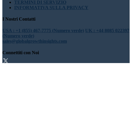
TERMINI DI SERVIZIO
INFORMATIVA SULLA PRIVACY
I Nostri Contatti
USA : +1 (855) 467-7775 (Numero verde)
UK : +44 8085 022397
(Numero verde)
sales@globalgrowthinsights.com
Connettiti con Noi
Fiducia online
Affidabile e certificato