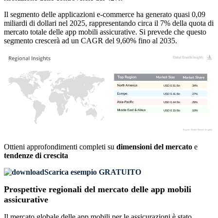
Il segmento delle applicazioni e-commerce ha generato quasi 0,09
miliardi di dollari nel 2025, rappresentando circa il 7% della quota di
mercato totale delle app mobili assicurative. Si prevede che questo
segmento crescerà ad un CAGR del 9,60% fino al 2035.
USD 0.51 Bn
34%
USD 0.41 Bn
27%
USD 0.44 Bn
29%
USD 0.15 Bn
10%
Ottieni approfondimenti completi su
dimensioni del mercato
e
tendenze di crescita
Scarica esempio GRATUITO
Prospettive regionali del mercato delle app mobili
assicurative
Il mercato globale delle app mobili per le assicurazioni è stato