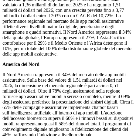
valutato a 1,36 miliardi di dollari nel 2025 e ha raggiunto 1,51
miliardi di dollari nel 2026, con una crescita prevista fino a 3,77
miliardi di dollari entro il 2035 con un CAGR del 10,72%. La
performance regionale nel mercato delle app mobili assicurative
riflette diversi livelli di maturità digitale, penetrazione degli
smartphone e quadri normativi. Il Nord America rappresenta il 34%
della quota globale, l’Europa rappresenta il 27%, l’Asia-Pacifico
contribuisce per il 29% e il Medio Oriente e l’Africa detengono il
10%, per un totale del 100% della distribuzione globale del mercato
delle app mobili assicurative.
America del Nord
Il Nord America rappresenta il 34% del mercato delle app mobili
assicurative. Sulla base del valore di 1,51 miliardi di dollari nel
2026, la dimensione del mercato regionale è pari a circa 0,51
miliardi di dollari. Oltre il 78% degli assicuratori nella regione
fornisce app assicurative mobili a servizio completo, mentre il 69%
degli assicurati preferisce la presentazione dei sinistri digitali. Circa il
65% delle compagnie assicurative implementa chatbot basati
sull’intelligenza artificiale all’interno di app mobili. L’adozione
dell’accesso biometrico supera il 60% e i rinnovi basati su dispositivi
mobili rappresentano quasi il 58% dei rinnovi totali. I programmi di
coinvolgimento digitale migliorano la fidelizzazione dei clienti del
46%, rafforzando l’adozione a livello regionale.