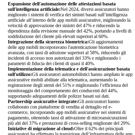
Espansione dell'automazione delle attestazioni basata
sull'intelligenza artificiale:
Nel 2024, diversi assicuratori hanno
migliorato i sistemi di verifica dei sinistri basati sull’intelligenza
artificiale all’interno delle app mobili assicurative, migliorando la
velocità di approvazione dei sinistri del 47% e riducendo la
dipendenza dalla revisione manuale del 42%, portando a livelli di
soddisfazione del cliente più elevati superiori al 60%.
Integrazione della sicurezza biometrica:
Gli aggiornamenti
delle app mobili incorporavano l'autenticazione biometrica
avanzata, con tassi di adozione superiori al 58%, riducendo gli
incidenti di accesso non autorizzati del 33% e migliorando i
parametri di fiducia dei clienti di quasi il 40%.
Implementazione della telematica e dell'assicurazione basata
sull'utilizzo:
Gli assicuratori automobilistici hanno ampliato le app
assicurative mobili abilitate alla telematica, aumentando la
registrazione degli utenti del 51% e migliorando l’efficienza del
monitoraggio del comportamento dei conducenti del 44%,
supportando adeguamenti delle polizze basati sui dati.
Partnership assicurative integrate:
Gli assicuratori hanno
collaborato con piattaforme di vendita al dettaglio ed e-
commerce, incorporando app mobili assicurative nei sistemi di
pagamento, ottenendo tassi di attivazione di microassicurazioni
più alti del 37% e prestazioni di cross-selling migliorate del 29%.
Iniziative di migrazione al cloud:
Oltre il 62% dei principali
assicuratori ha effettuato la transizione dell’infrastruttura delle app