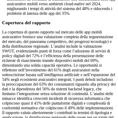
assicurative mobili verso ambienti cloud-native nel 2024,
migliorando i tempi di attività del sistema del 48% e riducendo i
problemi di latenza delle app del 35%.
Copertura del rapporto
La copertura di questo rapporto sul mercato delle app mobili
assicurative fornisce una valutazione completa della segmentazione
del mercato, del panorama competitivo, dei progressi tecnologici e
della distribuzione regionale. L’analisi include la valutazione
SWOT, evidenziando punti di forza come l’adozione di servizi di
policy digitali del 72% e l’efficienza della presentazione delle
richieste di risarcimento tramite dispositivi mobili del 69%,
dimostrando una solida capacità operativa. Le opportunità si
riflettono nell’investimento del 61% degli assicuratori nella
sottoscrizione basata sull’intelligenza artificiale e nell’espansione del
54% negli ecosistemi assicurativi integrati. I punti deboli includono
la preoccupazione del 63% dei consumatori riguardo alla privacy dei
dati e la dipendenza del 56% da sistemi backend legacy, che
limitano l’integrazione senza soluzione di continuità. L’analisi delle
minacce identifica crescenti incidenti di sicurezza informatica che
colpiscono quasi il 41% delle piattaforme digitali e complessità di
conformità normativa che colpiscono il 49% delle implementazioni.
Il rapporto valuta ulteriormente i contributi in termini di tipologia e
applicazione, la distribuzione regionale delle quote per un totale del