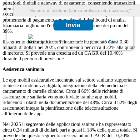
portafogli digitali e gateway di pagamento, consentendo transazioni
premium senza interruzioni. Quasi il 63% degli utenti collega le app
assicurative alle piattaforme bancarie, mentre il 57% preferisce i
promemoria di pagamento automatizzati. I dashboard di analisi
Invia
finanziaria migliorano l'efficienza della riscossione dei premi del
39%.
Il segmento delle applicazioni finanziarie ha generato quasi 0,30
Garantiamo la completa riservatezza dei tuoi dati personali.
Privacy
miliardi di dollari nel 2025, contribuendo per circa il 22% alla quota
di mercato. Si prevede una crescita ad un CAGR del 10,40%
durante il periodo di previsione.
Assistenza sanitaria
Le app mobili assicurative incentrate sul settore sanitario supportano
richieste di indennizzi digitali, integrazione della telemedicina e
caricamento di cartelle cliniche. Circa il 66% delle richieste di
assicurazione sanitaria vengono inviate tramite app mobili,
riducendo i ritardi nella documentazione del 48%. Circa il 52% degli
assicuratori integra la pianificazione della teleconsultazione
all’interno delle app.
Nel 2025 il segmento delle applicazioni sanitarie ha rappresentato
circa 0,24 miliardi di dollari, pari a quasi il 18% della quota totale. Si
prevede che questo segmento crescerà ad un CAGR del 10,20%