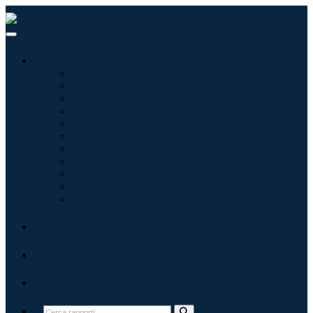
Settori
Tecnologie dell'informazione
Assistenza sanitaria
Macchinari e attrezzature
Automotive e trasporti
Cibo e bevande
Energia e potenza
Aerospaziale e difesa
Agricoltura
Prodotti chimici e materiali
Architettura
Beni di consumo
Blog
Chi siamo
Contatti