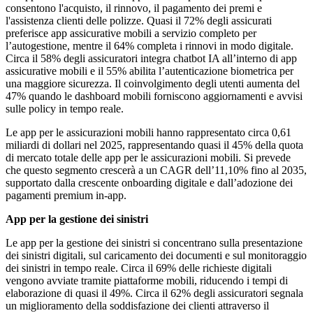
consentono l'acquisto, il rinnovo, il pagamento dei premi e
l'assistenza clienti delle polizze. Quasi il 72% degli assicurati
preferisce app assicurative mobili a servizio completo per
l’autogestione, mentre il 64% completa i rinnovi in ​​modo digitale.
Circa il 58% degli assicuratori integra chatbot IA all’interno di app
assicurative mobili e il 55% abilita l’autenticazione biometrica per
una maggiore sicurezza. Il coinvolgimento degli utenti aumenta del
47% quando le dashboard mobili forniscono aggiornamenti e avvisi
sulle policy in tempo reale.
Le app per le assicurazioni mobili hanno rappresentato circa 0,61
miliardi di dollari nel 2025, rappresentando quasi il 45% della quota
di mercato totale delle app per le assicurazioni mobili. Si prevede
che questo segmento crescerà a un CAGR dell’11,10% fino al 2035,
supportato dalla crescente onboarding digitale e dall’adozione dei
pagamenti premium in-app.
App per la gestione dei sinistri
Le app per la gestione dei sinistri si concentrano sulla presentazione
dei sinistri digitali, sul caricamento dei documenti e sul monitoraggio
dei sinistri in tempo reale. Circa il 69% delle richieste digitali
vengono avviate tramite piattaforme mobili, riducendo i tempi di
elaborazione di quasi il 49%. Circa il 62% degli assicuratori segnala
un miglioramento della soddisfazione dei clienti attraverso il