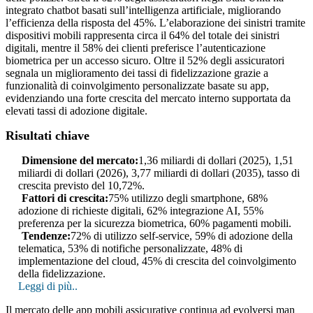
integrato chatbot basati sull’intelligenza artificiale, migliorando
l’efficienza della risposta del 45%. L’elaborazione dei sinistri tramite
dispositivi mobili rappresenta circa il 64% del totale dei sinistri
digitali, mentre il 58% dei clienti preferisce l’autenticazione
biometrica per un accesso sicuro. Oltre il 52% degli assicuratori
segnala un miglioramento dei tassi di fidelizzazione grazie a
funzionalità di coinvolgimento personalizzate basate su app,
evidenziando una forte crescita del mercato interno supportata da
elevati tassi di adozione digitale.
Risultati chiave
Dimensione del mercato:
1,36 miliardi di dollari (2025), 1,51
miliardi di dollari (2026), 3,77 miliardi di dollari (2035), tasso di
crescita previsto del 10,72%.
Fattori di crescita:
75% utilizzo degli smartphone, 68%
adozione di richieste digitali, 62% integrazione AI, 55%
preferenza per la sicurezza biometrica, 60% pagamenti mobili.
Tendenze:
72% di utilizzo self-service, 59% di adozione della
telematica, 53% di notifiche personalizzate, 48% di
implementazione del cloud, 45% di crescita del coinvolgimento
della fidelizzazione.
Leggi di più..
Il mercato delle app mobili assicurative continua ad evolversi man