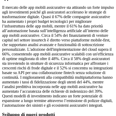
Il mercato delle app mobili assicurative sta attirando un forte impulso
agli investimenti poiché gli assicuratori accelerano le strategie di
trasformazione digitale. Quasi il 67% delle compagnie assicurative
ha aumentato i propri budget tecnologici per migliorare
l’infrastruttura delle app mobili, mentre il 61% ha dato priorità
all’automazione basata sull’intelligenza artificiale all’interno delle
app mobili assicurative. Circa il 54% dei finanziamenti di venture
capital nel settore insurtech è diretto verso piattaforme mobile-first,
che supportano analisi avanzate e funzionalità di sottoscrizione
personalizzate. L'adozione dell'implementazione del cloud supera il
66%, consentendo app mobili assicurative scalabili con un'efficienza
di uptime migliorata di oltre il 48%. Circa il 58% degli assicuratori
sta investendo in strutture di sicurezza informatica per affrontare i
crescenti rischi di frode digitale e il 52% si concentra su integrazioni
basate su API per una collaborazione fintech senza soluzione di
continuità. I miglioramenti alla compatibilità multipiattaforma hanno
aumentato i tassi di fidelizzazione degli utenti del 44%, mentre
l’analisi predittiva incorporata nelle app mobili assicurative ha
aumentato l’accuratezza delle richieste di indennizzo del 39%.
Questi modelli di investimento indicano un forte potenziale di
espansione a lungo termine attraverso l’emissione di polizze digitali,
l’automazione dei sinistri e gli ecosistemi assicurativi integrati.
Sviluppo di nuovi prodotti