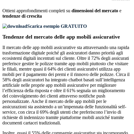
Ottieni approfondimenti completi su
dimensioni del mercato
e
tendenze di crescita
Scarica esempio GRATUITO
Tendenze del mercato delle app mobili assicurative
Il mercato delle app mobili assicurative sta attraversando una rapida
trasformazione digitale poiché gli assicuratori danno priorità agli
ecosistemi digitali incentrati sul cliente. Oltre il 72% degli assicurati
preferisce gestire le polizze tramite app mobili piuttosto che visitare
le filiali, mentre quasi il 64% dei clienti assicurativi utilizza app
mobili per il pagamento dei premi e il rinnovo delle polizze. Circa il
58% degli assicuratori ha integrato chatbot basati sull’intelligenza
artificiale nelle proprie app mobili assicurative per migliorare
l’efficienza della risposta e oltre il 61% segnala un miglioramento
del coinvolgimento dei clienti attraverso notifiche push
personalizzate. Anche il mercato delle app mobili per le
assicurazioni sta assistendo a un’impennata delle funzionalità self-
service, con circa il 69% degli utenti che preferiscono l’invio di
richieste di indennizzo tramite piattaforme mobili anziché tramite
documenti cartacei tradizionali.
Inoltre, quasi il 55% delle compagnie assicurative sta incorporando