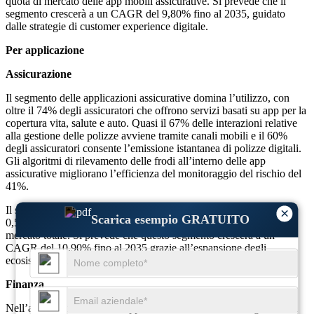
quota di mercato delle app mobili assicurative. Si prevede che il
segmento crescerà a un CAGR del 9,80% fino al 2035, guidato
dalle strategie di customer experience digitale.
Per applicazione
Assicurazione
Il segmento delle applicazioni assicurative domina l’utilizzo, con
oltre il 74% degli assicuratori che offrono servizi basati su app per la
copertura vita, salute e auto. Quasi il 67% delle interazioni relative
alla gestione delle polizze avviene tramite canali mobili e il 60%
degli assicuratori consente l’emissione istantanea di polizze digitali.
Gli algoritmi di rilevamento delle frodi all’interno delle app
assicurative migliorano l’efficienza del monitoraggio del rischio del
41%.
Il segmento delle applicazioni assicurative ha rappresentato circa
×
Scarica esempio GRATUITO
0,59 miliardi di dollari nel 2025, pari a circa il 43% della quota di
mercato totale. Si prevede che questo segmento crescerà a un
CAGR del 10,90% fino al 2035 grazie all’espansione degli
ecosistemi assicurativi digitali.
Finanza
Nell’ambito finanziario, le app mobili assicurative si integrano con