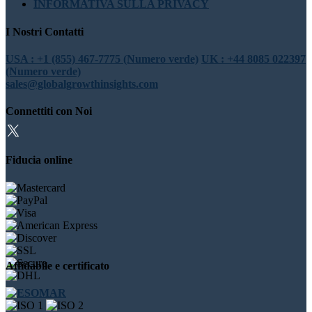
INFORMATIVA SULLA PRIVACY
I Nostri Contatti
USA : +1 (855) 467-7775 (Numero verde)
UK : +44 8085 022397
(Numero verde)
sales@globalgrowthinsights.com
Connettiti con Noi
Fiducia online
Affidabile e certificato