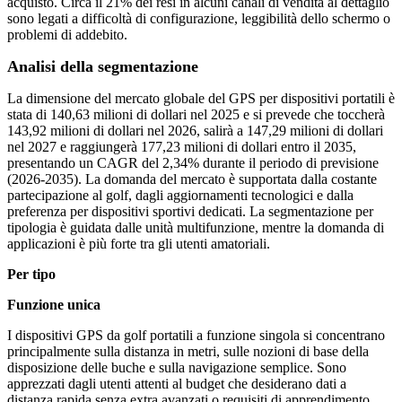
acquisto. Circa il 21% dei resi in alcuni canali di vendita al dettaglio
sono legati a difficoltà di configurazione, leggibilità dello schermo o
problemi di addebito.
Analisi della segmentazione
La dimensione del mercato globale del GPS per dispositivi portatili è
stata di 140,63 milioni di dollari nel 2025 e si prevede che toccherà
143,92 milioni di dollari nel 2026, salirà a 147,29 milioni di dollari
nel 2027 e raggiungerà 177,23 milioni di dollari entro il 2035,
presentando un CAGR del 2,34% durante il periodo di previsione
(2026-2035). La domanda del mercato è supportata dalla costante
partecipazione al golf, dagli aggiornamenti tecnologici e dalla
preferenza per dispositivi sportivi dedicati. La segmentazione per
tipologia è guidata dalle unità multifunzione, mentre la domanda di
applicazioni è più forte tra gli utenti amatoriali.
Per tipo
Funzione unica
I dispositivi GPS da golf portatili a funzione singola si concentrano
principalmente sulla distanza in metri, sulle nozioni di base della
disposizione delle buche e sulla navigazione semplice. Sono
apprezzati dagli utenti attenti al budget che desiderano dati a
distanza rapida senza extra avanzati o requisiti di apprendimento