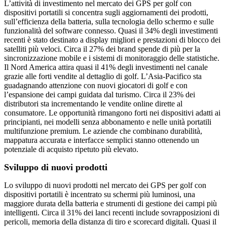
L’attività di investimento nel mercato dei GPS per golf con
dispositivi portatili si concentra sugli aggiornamenti dei prodotti,
sull’efficienza della batteria, sulla tecnologia dello schermo e sulle
funzionalità del software connesso. Quasi il 34% degli investimenti
recenti è stato destinato a display migliori e prestazioni di blocco dei
satelliti più veloci. Circa il 27% dei brand spende di più per la
sincronizzazione mobile e i sistemi di monitoraggio delle statistiche.
Il Nord America attira quasi il 41% degli investimenti nel canale
grazie alle forti vendite al dettaglio di golf. L’Asia-Pacifico sta
guadagnando attenzione con nuovi giocatori di golf e con
l’espansione dei campi guidata dal turismo. Circa il 23% dei
distributori sta incrementando le vendite online dirette al
consumatore. Le opportunità rimangono forti nei dispositivi adatti ai
principianti, nei modelli senza abbonamento e nelle unità portatili
multifunzione premium. Le aziende che combinano durabilità,
mappatura accurata e interfacce semplici stanno ottenendo un
potenziale di acquisto ripetuto più elevato.
Sviluppo di nuovi prodotti
Lo sviluppo di nuovi prodotti nel mercato dei GPS per golf con
dispositivi portatili è incentrato su schermi più luminosi, una
maggiore durata della batteria e strumenti di gestione dei campi più
intelligenti. Circa il 31% dei lanci recenti include sovrapposizioni di
pericoli, memoria della distanza di tiro e scorecard digitali. Quasi il