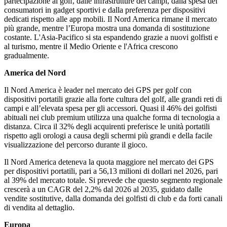
partecipazione al golf, dalle infrastrutture dei campi, dalla spesa dei
consumatori in gadget sportivi e dalla preferenza per dispositivi
dedicati rispetto alle app mobili. Il Nord America rimane il mercato
più grande, mentre l’Europa mostra una domanda di sostituzione
costante. L'Asia-Pacifico si sta espandendo grazie a nuovi golfisti e
al turismo, mentre il Medio Oriente e l'Africa crescono
gradualmente.
America del Nord
Il Nord America è leader nel mercato dei GPS per golf con
dispositivi portatili grazie alla forte cultura del golf, alle grandi reti di
campi e all’elevata spesa per gli accessori. Quasi il 46% dei golfisti
abituali nei club premium utilizza una qualche forma di tecnologia a
distanza. Circa il 32% degli acquirenti preferisce le unità portatili
rispetto agli orologi a causa degli schermi più grandi e della facile
visualizzazione del percorso durante il gioco.
Il Nord America deteneva la quota maggiore nel mercato dei GPS
per dispositivi portatili, pari a 56,13 milioni di dollari nel 2026, pari
al 39% del mercato totale. Si prevede che questo segmento regionale
crescerà a un CAGR del 2,2% dal 2026 al 2035, guidato dalle
vendite sostitutive, dalla domanda dei golfisti di club e da forti canali
di vendita al dettaglio.
Europa