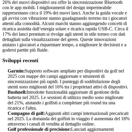
26% dei nuovi dispositivi ora offre la sincronizzazione Bluetooth
con le app mobili. I miglioramenti del design impermeabile
rappresentano circa il 19% dei nuovi lanci. Anche la guida vocale e
gli avvisi con vibrazione stanno guadagnando terreno tra i giocatori
attenti alla comodità. Alcuni marchi stanno aggiungendo concetti di
ricarica assistita dall’energia solare e ricarica rapida USB-C. Circa il
17% dei lanci premium si rivolge agli utenti in stile torneo con dati
dettagliati sulla visualizzazione del green. Queste innovazioni
aiutano i giocatori a risparmiare tempo, a migliorare le decisioni e a
godersi partite più fluide.
Sviluppi recenti
Garmin:
Supporto software ampliato per dispositivi da golf nel
2025 con mappe dei campi aggiornate e strumenti di
sincronizzazione più rapidi. I punteggi di soddisfazione degli
utenti sono migliorati del 16% tra i proprietari attivi di dispositivi.
Bushnell:
Introdotte funzionalità aggiornate di gestione della
batteria nel 2025. Le sessioni di utilizzo medio sono migliorate
del 21%, aiutando i golfisti a completare più round tra una
ricarica e l'altra.
Compagno di golf:
Aggiunti altri campi internazionali precaricati
nel 2025. La domanda dei golfisti in viaggio è aumentata del 18%
attraverso i canali di vendita al dettaglio online.
Golf professionale di precisione:
Lanciati aggiornamenti