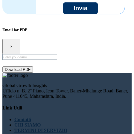
Invia
Email for PDF
×
Download PDF
Global Growth Insights
Ufficio n. B, 2° Piano, Icon Tower, Baner-Mhalunge Road, Baner,
Pune 411045, Maharashtra, India.
Link Utili
Contatti
CHI SIAMO
TERMINI DI SERVIZIO