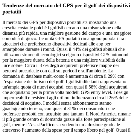
Tendenze del mercato del GPS per il golf dei dispositivi
portatili
Il mercato dei GPS per dispositivi portatili sta mostrando una
crescita costante poiché i golfisti cercano una misurazione della
distanza più rapida, una migliore gestione del campo e una maggiore
comodità di gioco. Le unità GPS portatili rimangono popolari tra i
giocatori che preferiscono dispositivi dedicati alle app per
smartphone durante i round. Quasi il 44% dei golfisti abituali che
utilizzano strumenti tecnologici scelgono dispositivi GPS autonomi
per la maggiore durata della batteria e una migliore visibilità della
luce solare. Circa il 37% degli acquirenti preferisce mappe dei
percorsi precaricate con dati sui pericoli e sull'ambiente. La
domanda di database multi-corso è aumentata di circa il 29% con
l’espansione del turismo del golf. I golfisti dilettanti rappresentano
un'ampia quota di nuovi acquisti, con quasi il 58% degli acquirenti
che acquistano per la prima volta modelli GPS entry-level. I design
impermeabili e resistenti agli urti ora influenzano circa il 26% delle
decisioni di acquisto. I modelli senza abbonamento stanno
guadagnando terreno, con quasi il 31% dei consumatori che
preferisce prodotti con acquisto una tantum. Il Nord America rimane
il più grande centro di domanda grazie alla forte partecipazione al
golf, mentre l’Asia-Pacifico sta vedendo un’adozione graduale
attraverso l’aumento della spesa per il tempo libero nel golf. Quasi il