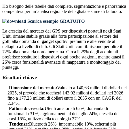
Ho bisogno delle
tabelle dati complete, segmentazione e panoramica
competitiva
per un’analisi regionale dettagliata e stime di fatturato.
Scarica esempio GRATUITO
La crescita del mercato dei GPS per dispositivi portatili negli Stati
Uniti rimane stabile grazie alla forte partecipazione al settore del
golf, alla domanda di gadget sportivi premium e alle vendite al
dettaglio a livello di club. Gli Stati Uniti contribuiscono per oltre il
72% alla domanda nordamericana. Circa il 29% degli acquirenti
preferisce sostituire i dispositivi ogni poche stagioni, mentre quasi il
26% cerca funzionalità avanzate di mappatura e monitoraggio dei
punteggi.
Risultati chiave
Dimensione del mercato:
Valutato a 140,63 milioni di dollari nel
2025, si prevede che toccherà 143,92 milioni di dollari nel 2026
fino a 177,23 milioni di dollari entro il 2035 con un CAGR del
2,34%.
Fattori di crescita:
Utenti amatoriali 62%, domanda di
funzionalità 31%, aggiornamenti al dettaglio 24%, crescita dei
corsi 18%, utilizzo della tecnologia 27%.
Tendenze:
Bluetooth 26%, impermeabile 19%, schermi più