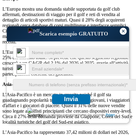
L’Europa mostra una domanda stabile supportata da golf club
affermati, destinazioni di viaggio per il golf e reti di vendita al
dettaglio di articoli sportivi maturi. Quasi il 28% degli acquirenti
regionali cerca database di corsi multilingue e interfacce semplici.
×
Circa il 24% degli acquisti proviene da cicli di sostituzione man
Scarica esempio GRATUITO
mano che i golfisti esperti passano a dispositivi multifunzione più
recenti.
L’Europa rappresentava 35,98 milioni di dollari nel 2026, pari al
25% del mercato totale. Si prevede che questo segmento regionale
crescerà a un CAGR del 2,1% dal 2026 al 2035, grazie all’attività
turistica del golf, al miglioramento delle attrezzature e alla
partecipazione coerente dei giocatori.
Asia-Pacifico
L'Asia-Pacifico è un mercato in crescita poiché il golf sta
Invia
guadagnando popolarità tra i consumatori più giovani, i viaggiatori
d'affari e i giocatori di piacere. Quasi il 31% delle nuove vendite
sono legate a golfisti principianti che cercano dispositivi entry-level.
Garantiamo la completa riservatezza dei tuoi dati personali.
Privacy
Circa il 27% della domanda proviene da Giappone, Corea del Sud e
località turistiche del golf del Sud-est asiatico.
L’Asia-Pacifico ha rappresentato 37,42 milioni di dollari nel 2026,