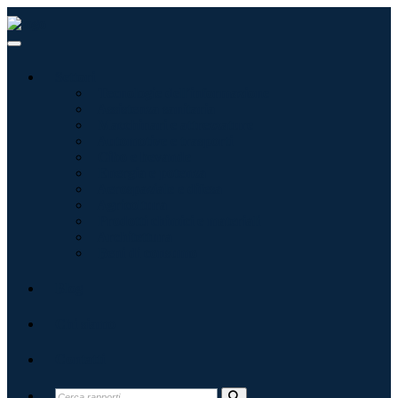
Settori
Tecnologie dell'informazione
Assistenza sanitaria
Macchinari e attrezzature
Automotive e trasporti
Cibo e bevande
Energia e potenza
Aerospaziale e difesa
Agricoltura
Prodotti chimici e materiali
Architettura
Beni di consumo
Blog
Chi siamo
Contatti