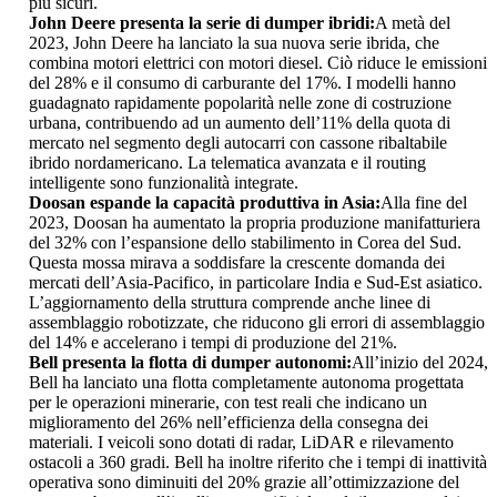
più sicuri.
John Deere presenta la serie di dumper ibridi:
A metà del
2023, John Deere ha lanciato la sua nuova serie ibrida, che
combina motori elettrici con motori diesel. Ciò riduce le emissioni
del 28% e il consumo di carburante del 17%. I modelli hanno
guadagnato rapidamente popolarità nelle zone di costruzione
urbana, contribuendo ad un aumento dell’11% della quota di
mercato nel segmento degli autocarri con cassone ribaltabile
ibrido nordamericano. La telematica avanzata e il routing
intelligente sono funzionalità integrate.
Doosan espande la capacità produttiva in Asia:
Alla fine del
2023, Doosan ha aumentato la propria produzione manifatturiera
del 32% con l’espansione dello stabilimento in Corea del Sud.
Questa mossa mirava a soddisfare la crescente domanda dei
mercati dell’Asia-Pacifico, in particolare India e Sud-Est asiatico.
L’aggiornamento della struttura comprende anche linee di
assemblaggio robotizzate, che riducono gli errori di assemblaggio
del 14% e accelerano i tempi di produzione del 21%.
Bell presenta la flotta di dumper autonomi:
All’inizio del 2024,
Bell ha lanciato una flotta completamente autonoma progettata
per le operazioni minerarie, con test reali che indicano un
miglioramento del 26% nell’efficienza della consegna dei
materiali. I veicoli sono dotati di radar, LiDAR e rilevamento
ostacoli a 360 gradi. Bell ha inoltre riferito che i tempi di inattività
operativa sono diminuiti del 20% grazie all’ottimizzazione del