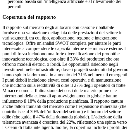
percorso basata sull’intelligenza artificiale e al rilevamento dei
pericoli.
Copertura del rapporto
Il rapporto sul mercato degli autocarri con cassone ribaltabile
fornisce una valutazione dettagliata delle prestazioni del settore in
vari segmenti, tra cui tipo, applicazione, regione e integrazione
tecnologica. Offre un'analisi SWOT completa per aiutare le parti
interessate a comprendere le capacità interne e le minacce esterne. I
punti di forza includono una forte diversificazione dei prodotti e
innovazione tecnologica, con oltre il 33% dei produttori che ora
offrono modelli elettrici o ibridi. Le opportunità risiedono negli
investimenti nelle infrastrutture, dove i progetti sostenuti dal governo
hanno spinto la domanda in aumento del 31% nei mercati emergenti.
I punti deboli includono elevati costi operativi e di manutenzione,
che incidono sulla redditività di oltre il 27% degli operatori di flotte.
Minacce come la fluttuazione dei costi delle materie prime e le
interruzioni della catena di approvvigionamento globale hanno
influenzato il 18% della produzione pianificata. Il rapporto cattura
anche fattori trainanti del mercato come l’espansione mineraria (che
contribuisce al 39% dell’utilizzo del settore) e il boom del settore
edile (che guida il 47% della domanda globale). L’adozione della
telematica avanzata è cresciuta del 22%, riflettendo una spinta verso
i sistemi di flotta intelligenti. Inoltre, la copertura include i profili dei