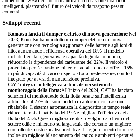
aumento del 20% del lancio di autocarri con cassone ribaltabile
intelligenti, plasmando il futuro dei veicoli da trasporto pesanti
connessi.
Sviluppi recenti
Komatsu lancia il dumper elettrico di nuova generazione:
Nel
2023, Komatsu ha introdotto un dumper elettrico di nuova
generazione con tecnologia aggiornata delle batterie agli ioni di
litio, aumentando l'efficienza operativa del 18%. Il modello
include frenata rigenerativa e capacità di guida autonoma,
riducendo la dipendenza dal carburante del 22%. Il veicolo è
progettato per l’estrazione mineraria ad alta quota e offre il 15%
in più di capacità di carico rispetto al suo predecessore, con IoT
integrato per avvisi di manutenzione predittiva.
CAT integra l'intelligenza artificiale nei sistemi di
monitoraggio della flotta:
All’inizio del 2024, CAT ha lanciato
soluzioni di monitoraggio della flotta basate sull’intelligenza
artificiale sul 25% dei suoi modelli di autocarri con cassone
ribaltabile. Il sistema automatizza la diagnostica in tempo reale,
riduce i tempi di inattività del 19% e migliora l'efficienza della
flotta del 23%. Questi miglioramenti si rivolgono ai clienti del
settore edile e minerario su larga scala che cercano un migliore
controllo dei costi e analisi predittive. L'aggiornamento fornisce
inoltre un migliore bilanciamento del carico e ambienti operativi