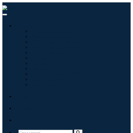
Settori
Tecnologie dell'informazione
Assistenza sanitaria
Macchinari e attrezzature
Automotive e trasporti
Cibo e bevande
Energia e potenza
Aerospaziale e difesa
Agricoltura
Prodotti chimici e materiali
Architettura
Beni di consumo
Blog
Chi siamo
Contatti