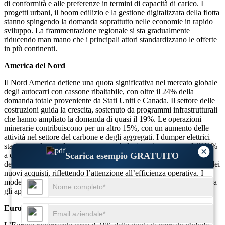
di conformità e alle preferenze in termini di capacità di carico. I
progetti urbani, il boom edilizio e la gestione digitalizzata della flotta
stanno spingendo la domanda soprattutto nelle economie in rapido
sviluppo. La frammentazione regionale si sta gradualmente
riducendo man mano che i principali attori standardizzano le offerte
in più continenti.
America del Nord
Il Nord America detiene una quota significativa nel mercato globale
degli autocarri con cassone ribaltabile, con oltre il 24% della
domanda totale proveniente da Stati Uniti e Canada. Il settore delle
costruzioni guida la crescita, sostenuto da programmi infrastrutturali
che hanno ampliato la domanda di quasi il 19%. Le operazioni
minerarie contribuiscono per un altro 15%, con un aumento delle
attività nel settore del carbone e degli aggregati. I dumper elettrici
stanno guadagnando terreno, con un’adozione in aumento dell’11%
×
Scarica esempio GRATUITO
a causa delle rigide normative sulle emissioni. Gli aggiornamenti
della flotta e i sistemi autonomi sono implementati in oltre il 14% dei
nuovi acquisti, riflettendo l’attenzione all’efficienza operativa. I
modelli basati sul noleggio sono cresciuti del 17%, in particolare tra
gli appaltatori di medie dimensioni.
Europa