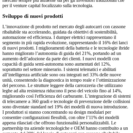
mercato sempre più attraente sia per gli investitori tradizionali che
per il venture capital focalizzato sulla tecnologia.
Sviluppo di nuovi prodotti
L’innovazione di prodotto nel mercato degli autocarri con cassone
ribaltabile sta accelerando, guidata da obiettivi di sostenibilità,
automazione ed efficienza. I dumper elettrici rappresentano il
segmento in più rapida evoluzione, rappresentando il 16% dei lanci
di nuovi prodotti. I miglioramenti della batteria e le tecnologie ibride
hanno migliorato l’autonomia di guida del 21%, portando ad un
aumento dell’adozione da parte dei clienti. I nuovi modelli con
capacità di guida semi-autonoma sono aumentati del 12%,
soprattutto nel settore minerario. I sistemi telematici e abilitati
all’intelligenza artificiale sono ora integrati nel 33% delle nuove
unità, consentendo la diagnostica in tempo reale e l’ottimizzazione
del percorso. Le strutture leggere della carrozzeria che utilizzano
leghe ad alta resistenza riducono il peso del veicolo fino al 14%,
migliorando così l'efficienza del carburante. L’integrazione di sistemi
di telecamere a 360 gradi e tecnologie di prevenzione delle collisioni
sono diventate standard nel 19% dei modelli di nuova introduzione.
I produttori si stanno concentrando su design modulari per
consentire configurazioni flessibili, con oltre l’11% dei modelli
appena rilasciati che offrono funzionalità personalizzabili. Le
partnership tra aziende tecnologiche e OEM hanno contribuito a un