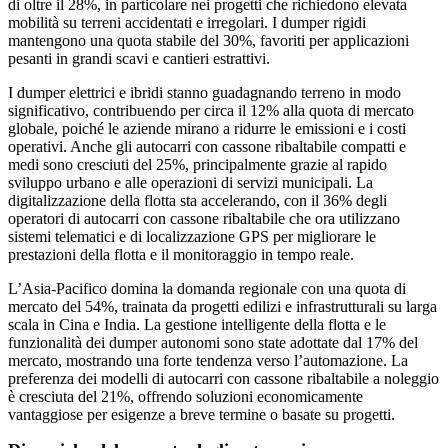
di oltre il 28%, in particolare nei progetti che richiedono elevata
mobilità su terreni accidentati e irregolari. I dumper rigidi
mantengono una quota stabile del 30%, favoriti per applicazioni
pesanti in grandi scavi e cantieri estrattivi.
I dumper elettrici e ibridi stanno guadagnando terreno in modo
significativo, contribuendo per circa il 12% alla quota di mercato
globale, poiché le aziende mirano a ridurre le emissioni e i costi
operativi. Anche gli autocarri con cassone ribaltabile compatti e
medi sono cresciuti del 25%, principalmente grazie al rapido
sviluppo urbano e alle operazioni di servizi municipali. La
digitalizzazione della flotta sta accelerando, con il 36% degli
operatori di autocarri con cassone ribaltabile che ora utilizzano
sistemi telematici e di localizzazione GPS per migliorare le
prestazioni della flotta e il monitoraggio in tempo reale.
L’Asia-Pacifico domina la domanda regionale con una quota di
mercato del 54%, trainata da progetti edilizi e infrastrutturali su larga
scala in Cina e India. La gestione intelligente della flotta e le
funzionalità dei dumper autonomi sono state adottate dal 17% del
mercato, mostrando una forte tendenza verso l’automazione. La
preferenza dei modelli di autocarri con cassone ribaltabile a noleggio
è cresciuta del 21%, offrendo soluzioni economicamente
vantaggiose per esigenze a breve termine o basate su progetti.