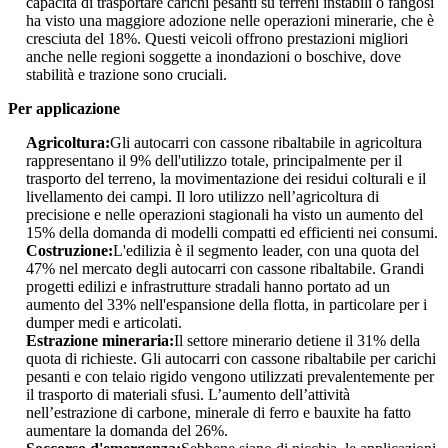
capacità di trasportare carichi pesanti su terreni instabili o fangosi
ha visto una maggiore adozione nelle operazioni minerarie, che è
cresciuta del 18%. Questi veicoli offrono prestazioni migliori
anche nelle regioni soggette a inondazioni o boschive, dove
stabilità e trazione sono cruciali.
Per applicazione
Agricoltura:
Gli autocarri con cassone ribaltabile in agricoltura
rappresentano il 9% dell'utilizzo totale, principalmente per il
trasporto del terreno, la movimentazione dei residui colturali e il
livellamento dei campi. Il loro utilizzo nell’agricoltura di
precisione e nelle operazioni stagionali ha visto un aumento del
15% della domanda di modelli compatti ed efficienti nei consumi.
Costruzione:
L'edilizia è il segmento leader, con una quota del
47% nel mercato degli autocarri con cassone ribaltabile. Grandi
progetti edilizi e infrastrutture stradali hanno portato ad un
aumento del 33% nell'espansione della flotta, in particolare per i
dumper medi e articolati.
Estrazione mineraria:
Il settore minerario detiene il 31% della
quota di richieste. Gli autocarri con cassone ribaltabile per carichi
pesanti e con telaio rigido vengono utilizzati prevalentemente per
il trasporto di materiali sfusi. L’aumento dell’attività
nell’estrazione di carbone, minerale di ferro e bauxite ha fatto
aumentare la domanda del 26%.