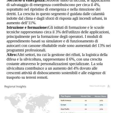
Soccorso d'emergenza:
Sebbene siano di nicchia, le applicazioni
di salvataggio di emergenza contribuiscono per circa il 4%,
soprattutto nel ripristino di emergenza e nella rimozione dei
detriti. La crescita in questo segmento è guidata dalle calamità
indotte dal clima e dagli sforzi di risposta agli incendi urbani, in
aumento dell’11%.
Istruzione e formazione:
Gli istituti di formazione e le scuole
tecniche rappresentano circa il 3% dell'utilizzo delle applicazioni,
principalmente per la formazione degli operatori. I moduli di
apprendimento basati su simulatore e di funzionamento di
autocarri con cassone ribaltabile reale sono aumentati del 13% nei
programmi professionali.
Altro:
Altri settori, tra cui la gestione dei rifiuti, la logistica della
difesa e la silvicoltura, rappresentano il 6%, con una crescita
costante attraverso le personalizzazioni specializzate. La sola
silvicoltura contribuisce a un aumento del 4% dovuto alle
crescenti attività di disboscamento sostenibili e alle esigenze di
trasporto su terreni remoti.
XX
XX%
XX
XX%
XX
XX%