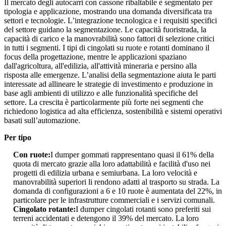
Il mercato degli autocarri con cassone ribaltabile è segmentato per
tipologia e applicazione, mostrando una domanda diversificata tra
settori e tecnologie. L’integrazione tecnologica e i requisiti specifici
del settore guidano la segmentazione. Le capacità fuoristrada, la
capacità di carico e la manovrabilità sono fattori di selezione critici
in tutti i segmenti. I tipi di cingolati su ruote e rotanti dominano il
focus della progettazione, mentre le applicazioni spaziano
dall'agricoltura, all'edilizia, all'attività mineraria e persino alla
risposta alle emergenze. L’analisi della segmentazione aiuta le parti
interessate ad allineare le strategie di investimento e produzione in
base agli ambienti di utilizzo e alle funzionalità specifiche del
settore. La crescita è particolarmente più forte nei segmenti che
richiedono logistica ad alta efficienza, sostenibilità e sistemi operativi
basati sull’automazione.
Per tipo
Con ruote:
I dumper gommati rappresentano quasi il 61% della
quota di mercato grazie alla loro adattabilità e facilità d'uso nei
progetti di edilizia urbana e semiurbana. La loro velocità e
manovrabilità superiori li rendono adatti al trasporto su strada. La
domanda di configurazioni a 6 e 10 ruote è aumentata del 22%, in
particolare per le infrastrutture commerciali e i servizi comunali.
Cingolato rotante:
I dumper cingolati rotanti sono preferiti sui
terreni accidentati e detengono il 39% del mercato. La loro