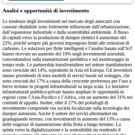
Analisi e opportunità di investimento
Le tendenze degli investimenti nel mercato degli autocarri con
cassone ribaltabile sono fortemente influenzate dall’urbanizzazione,
dall’espansione industriale e dalla sostenibilità ambientale. Il flusso
di capitali verso la produzione di dumper elettrici è aumentato del
22%, poiché sempre più governi impongono limiti alle emissioni di
carbonio. Le soluzioni per flotte intelligenti e l’analisi basata sull’IoT
hanno ricevuto un aumento del 19% negli investimenti aziendali,
concentrandosi sulla manutenzione predittiva e sul monitoraggio in
tempo reale. Le partnership transfrontaliere nel settore manifatturiero
sono cresciute del 14%, soprattutto in Asia ed Europa. Gli investitori
stanno prendendo di mira modelli di servizi basati sul noleggio, che
sono cresciuti del 17% a causa della crescente preferenza per l’uso a
breve termine in progetti infrastrutturali su larga scala. Le iniziative
infrastrutturali pubblico-private hanno ampliato le opportunità in
regioni come l’Asia-Pacifico e l’Africa, con un aumento del 31% nei
contratti di appalto. Inoltre, oltre il 27% dei portafogli di
investimento comprende ora società focalizzate sulla tecnologia dei
dumper autonomi. Anche il settore dei servizi aftermarket sta
guadagnando terreno, con investimenti in aumento del 13% a causa
delle esigenze di manutenzione della flotta a lungo termine. La
spinta verso la digitalizzazione e la sostenibilità sta rendendo il