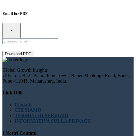
Email for PDF
×
Download PDF
Global Growth Insights
Ufficio n. B, 2° Piano, Icon Tower, Baner-Mhalunge Road, Baner,
Pune 411045, Maharashtra, India.
Link Utili
Contatti
CHI SIAMO
TERMINI DI SERVIZIO
INFORMATIVA SULLA PRIVACY
I Nostri Contatti