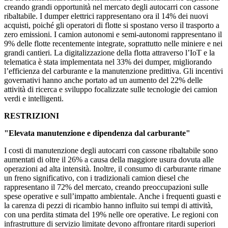
creando grandi opportunità nel mercato degli autocarri con cassone
ribaltabile. I dumper elettrici rappresentano ora il 14% dei nuovi
acquisti, poiché gli operatori di flotte si spostano verso il trasporto a
zero emissioni. I camion autonomi e semi-autonomi rappresentano il
9% delle flotte recentemente integrate, soprattutto nelle miniere e nei
grandi cantieri. La digitalizzazione della flotta attraverso l’IoT e la
telematica è stata implementata nel 33% dei dumper, migliorando
l’efficienza del carburante e la manutenzione predittiva. Gli incentivi
governativi hanno anche portato ad un aumento del 22% delle
attività di ricerca e sviluppo focalizzate sulle tecnologie dei camion
verdi e intelligenti.
RESTRIZIONI
"Elevata manutenzione e dipendenza dal carburante"
I costi di manutenzione degli autocarri con cassone ribaltabile sono
aumentati di oltre il 26% a causa della maggiore usura dovuta alle
operazioni ad alta intensità. Inoltre, il consumo di carburante rimane
un freno significativo, con i tradizionali camion diesel che
rappresentano il 72% del mercato, creando preoccupazioni sulle
spese operative e sull’impatto ambientale. Anche i frequenti guasti e
la carenza di pezzi di ricambio hanno influito sui tempi di attività,
con una perdita stimata del 19% nelle ore operative. Le regioni con
infrastrutture di servizio limitate devono affrontare ritardi superiori