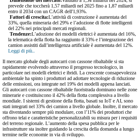
Dimensione del mercato:
Valutato a 1,54 miliardi nel 2024, si
prevede che toccherà 1,57 miliardi nel 2025 fino a 1,87 miliardi
entro il 2034 con un CAGR dell'1,93%.
Fattori di crescita:
L’attività di costruzione è aumentata del
33%, quella mineraria del 29% e l’adozione di flotte intelligenti
del 22% nei principali mercati regionali.
Tendenze:
L’adozione dei modelli elettrici è aumentata del 16%,
la telematica della flotta ha raggiunto il 33% e l’integrazione dei
camion assistiti dall’intelligenza artificiale è aumentata del 12%.
Leggi di più..
Il mercato globale degli autocarri con cassone ribaltabile si sta
rapidamente evolvendo attraverso il progresso tecnologico, in
particolare nei modelli elettrici e ibridi. La crescente consapevolezza
ambientale ha spinto i produttori ad adottare tecnologie di riduzione
delle emissioni, ora integrate nel 19% dei modelli appena lanciati.
Gli autocarri con cassone ribaltabile fuoristrada dominano nelle zone
minerarie e costituiscono il 42% della flotta complessiva a livello
mondiale. I sistemi di gestione della flotta, basati su IoT e AI, sono
stati integrati nel 33% dei camion a livello globale. Inoltre, il mercato
sta diventando sempre più modulare, con l’11% dei produttori che
offrono telai e caratteristiche personalizzabili su misura per i requisiti
del terreno regionale. L’aumento della spesa pubblica per le
infrastrutture sta inoltre guidando la crescita della domanda a lungo
termine nelle economie in via di sviluppo.