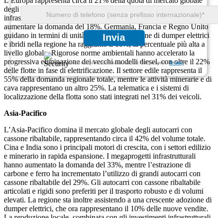
L’Europa rappresenta circa il 21% della quota di mercato globale
degli autocarri con cassone ribaltabile. L’espansione delle
infrastrutture urbane e i progetti di città intelligenti hanno fatto
aumentare la domanda del 18%. Germania, Francia e Regno Unito
guidano in termini di unità schierate. L’adozione di dumper elettrici
Invia
e ibridi nella regione ha raggiunto il 16%, la percentuale più alta a
livello globale. Rigorose norme ambientali hanno accelerato la
progressiva eliminazione dei vecchi modelli diesel, con oltre il 22%
Garantiamo la completa riservatezza dei tuoi dati personali.
Privacy
delle flotte in fase di elettrificazione. Il settore edile rappresenta il
55% della domanda regionale totale, mentre le attività minerarie e di
cava rappresentano un altro 25%. La telematica e i sistemi di
localizzazione della flotta sono stati integrati nel 31% dei veicoli.
Asia-Pacifico
L’Asia-Pacifico domina il mercato globale degli autocarri con
cassone ribaltabile, rappresentando circa il 42% del volume totale.
Cina e India sono i principali motori di crescita, con i settori edilizio
e minerario in rapida espansione. I megaprogetti infrastrutturali
hanno aumentato la domanda del 33%, mentre l’estrazione di
carbone e ferro ha incrementato l’utilizzo di grandi autocarri con
cassone ribaltabile del 29%. Gli autocarri con cassone ribaltabile
articolati e rigidi sono preferiti per il trasporto robusto e di volumi
elevati. La regione sta inoltre assistendo a una crescente adozione di
dumper elettrici, che ora rappresentano il 10% delle nuove vendite.
La produzione locale, combinata con gli investimenti infrastrutturali